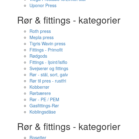
Uponor Press
Rør & fittings - kategorier
Roth press
Mepla press
Tigris Wavin press
Fittings - Primofit
Rødgods
Fittings - Ijoint/Isiflo
Svejserør og fittings
Rør - stål, sort, galv
Rør til pres - rustfri
Kobberrør
Rørbærere
Rør - PE / PEM
Gasfittings-Rør
Koblingsdåse
Rør & fittings - kategorier
Rosetter