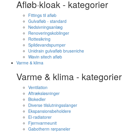
Afløb·kloak - kategorier
Fittings til afløb
Gulvafløb - standard
Nedsivningsanlæg
Renoveringskoblinger
Rottesikring
Spildevandspumper
Unidrain gulvafløb bruseniche
Wavin sitech afløb
Varme & klima
Varme & klima - kategorier
Ventilation
Aftræksløsninger
Biokedler
Diverse tilslutningsslanger
Ekspansionsbeholdere
El-radiatorer
Fjernvarmeunit
Gabotherm rørpaneler