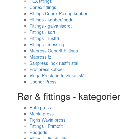
PEX fittings
Conex fittings
Fittings Conex Pex og kobber
Fittings - kobber/lodde
Fittings - galvaniseret
Fittings - sort
Fittings - rustfri
Fittings - messing
Mapress Geberit Fittings
Mapress fz
Sanpress Inox rustfri stål
Profipress kobber
Viega Prestabo forzinket stål
Uponor Press
Rør & fittings - kategorier
Roth press
Mepla press
Tigris Wavin press
Fittings - Primofit
Rødgods
Fittings - Ijoint/Isiflo