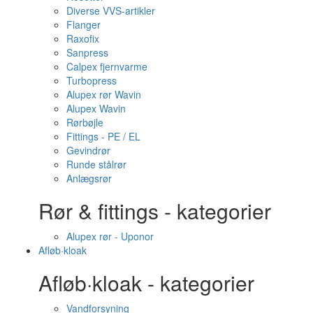
Diverse VVS-artikler
Flanger
Raxofix
Sanpress
Calpex fjernvarme
Turbopress
Alupex rør Wavin
Alupex Wavin
Rørbøjle
Fittings - PE / EL
Gevindrør
Runde stålrør
Anlægsrør
Rør & fittings - kategorier
Alupex rør - Uponor
Afløb·kloak
Afløb·kloak - kategorier
Vandforsyning