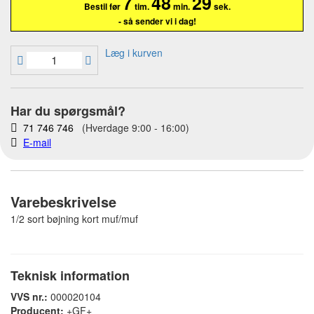
7
48
28
Bestil før
tim.
min.
sek.
- så sender vi i dag!
Læg i kurven
Har du spørgsmål?
71 746 746
(Hverdage 9:00 - 16:00)
E-mail
Varebeskrivelse
1/2 sort bøjning kort muf/muf
Teknisk information
VVS nr.:
000020104
Producent:
+GF+