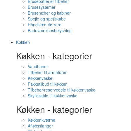
Brusebatterier tilbehør
Brusesystemer
Brusenicher og kabiner
Spejle og spejlskabe
Håndklædetørrere
Badeværelsesbelysning
Køkken
Køkken - kategorier
Vandhaner
Tilbehør til armaturer
Køkkenvaske
Pakketilbud til køkken
Tilbehør/reservedele til køkkenvaske
Skylleskåle til køkkenvaske
Køkken - kategorier
Køkkenkværne
Afløbsslanger