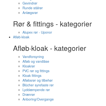
Gevindrør
Runde stålrør
Anlægsrør
Rør & fittings - kategorier
Alupex rør - Uponor
Afløb·kloak
Afløb·kloak - kategorier
Vandforsyning
Afløb og vandlåse
Kloakrør
PVC rør og fittings
Kloak fittings
Afløbsrør og tilbehør
Blücher syrefaste rør
Lyddæmpende rør
Drænrør
Anboring/Overgange