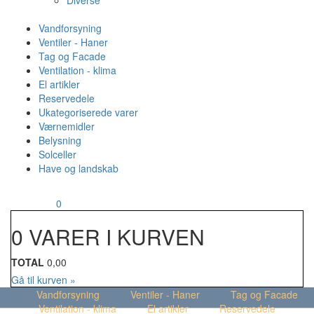
Diverse
Vandforsyning
Ventiler - Haner
Tag og Facade
Ventilation - klima
El artikler
Reservedele
Ukategoriserede varer
Værnemidler
Belysning
Solceller
Have og landskab
MENU
Din kurv
0
0 VARER I KURVEN
TOTAL
0,00
Gå til kurven »
Vandforsyning
Ventiler - Haner
Tag og Facade
Ventilation - klima
El artikler
Reservedele