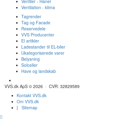
Ventiler - Haner
Ventilation - klima
Tagrender
Tag og Facade
Reservedele
VVS Producenter
El artikler
Ladestander til EL-biler
Ukategoriserede varer
Belysning
Solceller
Have og landskab
Gulvvarme - Megatherm
VVS.dk ApS © 2026 · CVR: 32829589
Kontakt VVS.dk
Om VVS.dk
|
Sitemap