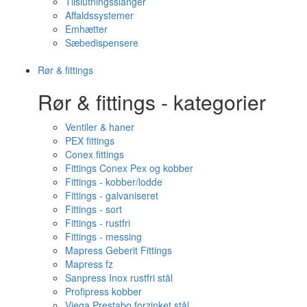
Tilslutningsslanger
Affaldssystemer
Emhætter
Sæbedispensere
Rør & fittings
Rør & fittings - kategorier
Ventiler & haner
PEX fittings
Conex fittings
Fittings Conex Pex og kobber
Fittings - kobber/lodde
Fittings - galvaniseret
Fittings - sort
Fittings - rustfri
Fittings - messing
Mapress Geberit Fittings
Mapress fz
Sanpress Inox rustfri stål
Profipress kobber
Viega Prestabo forzinket stål