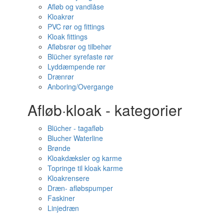
Afløb og vandlåse
Kloakrør
PVC rør og fittings
Kloak fittings
Afløbsrør og tilbehør
Blücher syrefaste rør
Lyddæmpende rør
Drænrør
Anboring/Overgange
Afløb·kloak - kategorier
Blücher - tagafløb
Blucher Waterline
Brønde
Kloakdæksler og karme
Topringe til kloak karme
Kloakrensere
Dræn- afløbspumper
Faskiner
Linjedræn