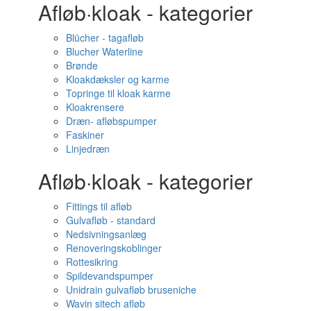
Afløb·kloak - kategorier
Blücher - tagafløb
Blucher Waterline
Brønde
Kloakdæksler og karme
Topringe til kloak karme
Kloakrensere
Dræn- afløbspumper
Faskiner
Linjedræn
Afløb·kloak - kategorier
Fittings til afløb
Gulvafløb - standard
Nedsivningsanlæg
Renoveringskoblinger
Rottesikring
Spildevandspumper
Unidrain gulvafløb bruseniche
Wavin sitech afløb