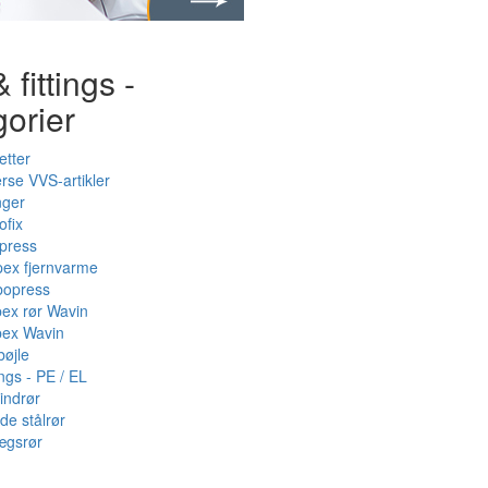
 fittings -
gorier
etter
rse VVS-artikler
nger
ofix
press
pex fjernvarme
bopress
pex rør Wavin
pex Wavin
bøjle
ings - PE / EL
indrør
de stålrør
ægsrør