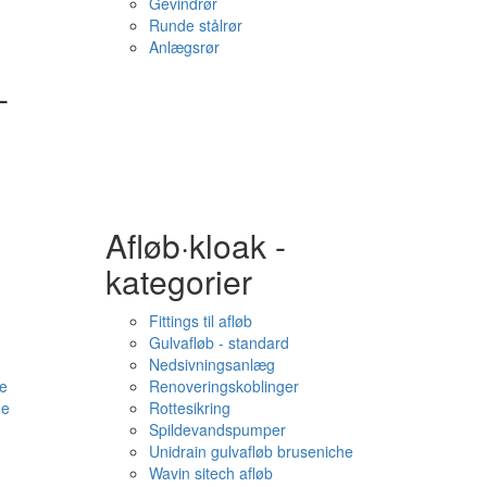
Gevindrør
Runde stålrør
Anlægsrør
-
Afløb·kloak -
kategorier
Fittings til afløb
Gulvafløb - standard
Nedsivningsanlæg
e
Renoveringskoblinger
me
Rottesikring
Spildevandspumper
Unidrain gulvafløb bruseniche
Wavin sitech afløb