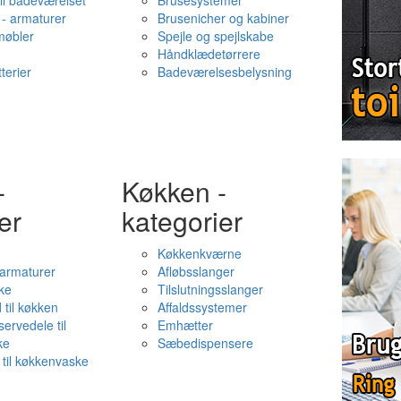
il badeværelset
Brusesystemer
- armaturer
Brusenicher og kabiner
øbler
Spejle og spejlskabe
Håndklædetørrere
terier
Badeværelsesbelysning
-
Køkken -
er
kategorier
Køkkenkværne
l armaturer
Afløbsslanger
ke
Tilslutningsslanger
 til køkken
Affaldssystemer
servedele til
Emhætter
ke
Sæbedispensere
 til køkkenvaske