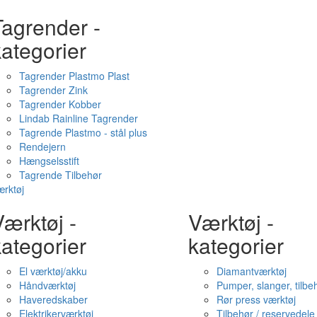
Tagrender -
ategorier
Tagrender Plastmo Plast
Tagrender Zink
Tagrender Kobber
Lindab Rainline Tagrender
Tagrende Plastmo - stål plus
Rendejern
Hængselsstift
Tagrende Tilbehør
rktøj
ærktøj -
Værktøj -
ategorier
kategorier
El værktøj/akku
Diamantværktøj
Håndværktøj
Pumper, slanger, tilbe
Haveredskaber
Rør press værktøj
Elektrikerværktøj
Tilbehør / reservedele