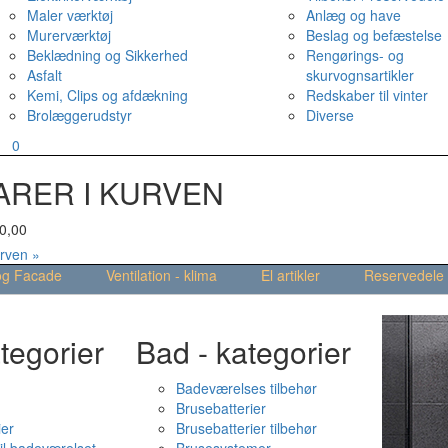
Maler værktøj
Anlæg og have
Murerværktøj
Beslag og befæstelse
Beklædning og Sikkerhed
Rengørings- og
Asfalt
skurvognsartikler
Kemi, Clips og afdækning
Redskaber til vinter
Brolæggerudstyr
Diverse
v
0
ARER I KURVEN
0,00
urven »
og Facade
Ventilation - klima
El artikler
Reservedele
tegorier
Bad - kategorier
Badeværelses tilbehør
Brusebatterier
ier
Brusebatterier tilbehør