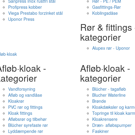
Sanpress Inox rustfri stål
Rør - PE / PEM
Profipress kobber
Gasfittings-Rør
Viega Prestabo forzinket stål
Koblingsdåse
Uponor Press
Rør & fittings 
kategorier
Alupex rør - Uponor
løb·kloak
fløb·kloak -
Afløb·kloak -
ategorier
kategorier
Vandforsyning
Blücher - tagafløb
Afløb og vandlåse
Blucher Waterline
Kloakrør
Brønde
PVC rør og fittings
Kloakdæksler og karm
Kloak fittings
Topringe til kloak kar
Afløbsrør og tilbehør
Kloakrensere
Blücher syrefaste rør
Dræn- afløbspumper
Lyddæmpende rør
Faskiner