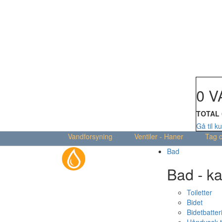
Din kur
0 V
TOTAL
Gå til k
Vandforsyning
Ventiler - Haner
Tag 
Bad
Bad - ka
Toiletter
Bidet
Bidetbatter