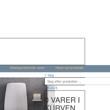
Ukategoriserede varer
Have og landskab
Søg
0
Kurv
0 VARER I
KURVEN