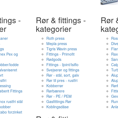
tings -
Rør & fittings -
Rør &
er
kategorier
kate
haner
Roth press
Ros
s
Mepla press
Dive
ngs
Tigris Wavin press
Fla
onex Pex og
Fittings - Primofit
Rax
Rødgods
San
kobber/lodde
Fittings - Ijoint/Isiflo
Cal
alvaniseret
Svejserør og fittings
Tur
ort
Rør - stål, sort, galv
Alu
stfri
Rør til pres - rustfri
Alu
messing
Kobberrør
Rør
berit Fittings
Rørbærere
Fitt
Rør - PE / PEM
Gev
ox rustfri stål
Gasfittings-Rør
Run
 kobber
Koblingsdåse
Anl
tabo forzinket