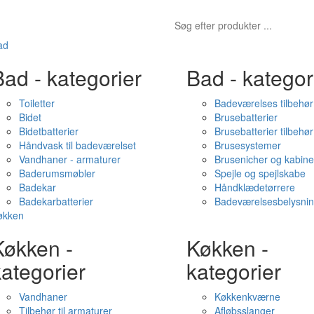
ad
ad - kategorier
Bad - kategor
Toiletter
Badeværelses tilbehør
Bidet
Brusebatterier
Bidetbatterier
Brusebatterier tilbehør
Håndvask til badeværelset
Brusesystemer
Vandhaner - armaturer
Brusenicher og kabine
Baderumsmøbler
Spejle og spejlskabe
Badekar
Håndklædetørrere
Badekarbatterier
Badeværelsesbelysni
økken
Køkken -
Køkken -
ategorier
kategorier
Vandhaner
Køkkenkværne
Tilbehør til armaturer
Afløbsslanger