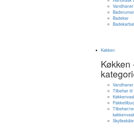
Håndvask t
Vandhaner 
Baderumsm
Badekar
Badekarbat
Køkken
Køkken 
kategori
Vandhaner
Tilbehør ti
Køkkenvas
Pakketilbud
Tilbehør/re
køkkenvas
Skylleskåle