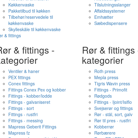
Køkkenvaske
Tilslutningsslanger
Pakketilbud til køkken
Affaldssystemer
Tilbehør/reservedele til
Emhætter
køkkenvaske
Sæbedispensere
Skylleskåle til køkkenvaske
r & fittings
ør & fittings -
Rør & fittings 
ategorier
kategorier
Ventiler & haner
Roth press
PEX fittings
Mepla press
Conex fittings
Tigris Wavin press
Fittings Conex Pex og kobber
Fittings - Primofit
Fittings - kobber/lodde
Rødgods
Fittings - galvaniseret
Fittings - Ijoint/Isiflo
Fittings - sort
Svejserør og fittings
Fittings - rustfri
Rør - stål, sort, galv
Fittings - messing
Rør til pres - rustfri
Mapress Geberit Fittings
Kobberrør
Mapress fz
Rørbærere