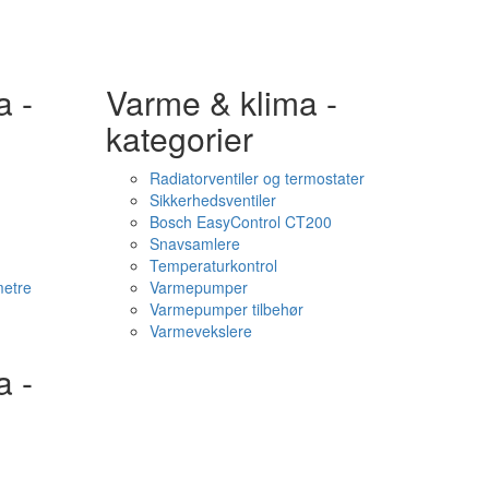
a -
Varme & klima -
kategorier
Radiatorventiler og termostater
Sikkerhedsventiler
Bosch EasyControl CT200
Snavsamlere
Temperaturkontrol
etre
Varmepumper
Varmepumper tilbehør
Varmevekslere
a -