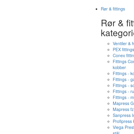
Rør & fittings
Rør & fit
kategori
Ventiler & 
PEX fitting
Conex fitti
Fittings C
kobber
Fittings - 
Fittings - g
Fittings - s
Fittings - ru
Fittings - 
Mapress Ge
Mapress fz
Sanpress In
Profipress
Viega Pres
stål