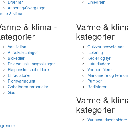
Drænrør
Linjedræn
Anboring/Overgange
arme & klima
Varme & klima -
Varme & klim
ategorier
kategorier
Ventilation
Gulvvarmesystemer
Aftræksløsninger
Isolering
Biokedler
Kedler og fyr
Diverse tilslutningsslanger
Luftudladere
Ekspansionsbeholdere
Varmemålere
El-radiatorer
Manometre og termom
Fjernvarmeunit
Pumper
Gabotherm rørpaneler
Radiatorer
Gas
Varme & klim
kategorier
Varmtvandsbeholdere
agrender