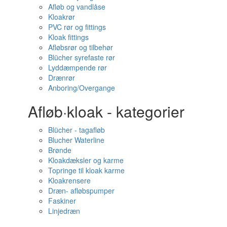
Afløb og vandlåse
Kloakrør
PVC rør og fittings
Kloak fittings
Afløbsrør og tilbehør
Blücher syrefaste rør
Lyddæmpende rør
Drænrør
Anboring/Overgange
Afløb·kloak - kategorier
Blücher - tagafløb
Blucher Waterline
Brønde
Kloakdæksler og karme
Topringe til kloak karme
Kloakrensere
Dræn- afløbspumper
Faskiner
Linjedræn