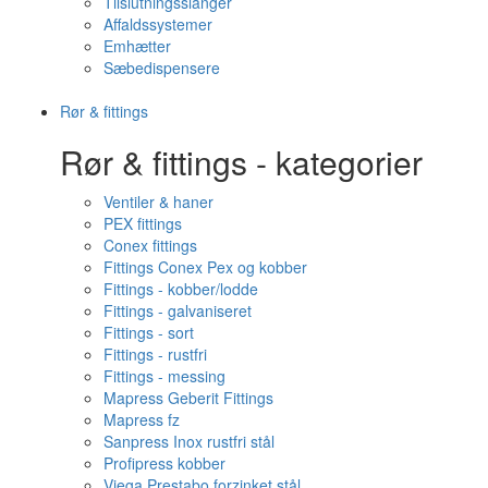
Tilslutningsslanger
Affaldssystemer
Emhætter
Sæbedispensere
Rør & fittings
Rør & fittings - kategorier
Ventiler & haner
PEX fittings
Conex fittings
Fittings Conex Pex og kobber
Fittings - kobber/lodde
Fittings - galvaniseret
Fittings - sort
Fittings - rustfri
Fittings - messing
Mapress Geberit Fittings
Mapress fz
Sanpress Inox rustfri stål
Profipress kobber
Viega Prestabo forzinket stål