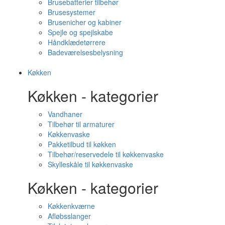
Brusebatterier tilbehør
Brusesystemer
Brusenicher og kabiner
Spejle og spejlskabe
Håndklædetørrere
Badeværelsesbelysning
Køkken
Køkken - kategorier
Vandhaner
Tilbehør til armaturer
Køkkenvaske
Pakketilbud til køkken
Tilbehør/reservedele til køkkenvaske
Skylleskåle til køkkenvaske
Køkken - kategorier
Køkkenkværne
Afløbsslanger