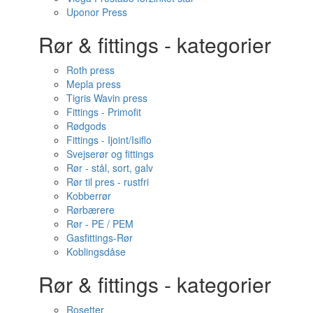
Uponor Press
Rør & fittings - kategorier
Roth press
Mepla press
Tigris Wavin press
Fittings - Primofit
Rødgods
Fittings - Ijoint/Isiflo
Svejserør og fittings
Rør - stål, sort, galv
Rør til pres - rustfri
Kobberrør
Rørbærere
Rør - PE / PEM
Gasfittings-Rør
Koblingsdåse
Rør & fittings - kategorier
Rosetter