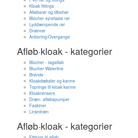
Kloak fittings
Afløbsrør og tilbehør
Blücher syrefaste rør
Lyddæmpende rør
Drænrør
Anboring/Overgange
Afløb·kloak - kategorier
Blücher - tagafløb
Blucher Waterline
Brønde
Kloakdæksler og karme
Topringe til kloak karme
Kloakrensere
Dræn- afløbspumper
Faskiner
Linjedræn
Afløb·kloak - kategorier
Fittings til afløb