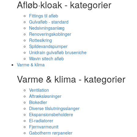
Afløb·kloak - kategorier
Fittings til afløb
Gulvafløb - standard
Nedsivningsanlæg
Renoveringskoblinger
Rottesikring
Spildevandspumper
Unidrain gulvafløb bruseniche
Wavin sitech afløb
Varme & klima
Varme & klima - kategorier
Ventilation
Aftræksløsninger
Biokedler
Diverse tilslutningsslanger
Ekspansionsbeholdere
El-radiatorer
Fjernvarmeunit
Gabotherm rørpaneler