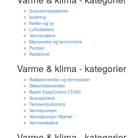
Gulvvarmesystemer
Isolering
Kedler og fyr
Luftudladere
Varmemålere
Manometre og termometre
Pumper
Radiatorer
Varme & klima - kategorier
Radiatorventiler og termostater
Sikkerhedsventiler
Bosch EasyControl CT200
Snavsamlere
Temperaturkontrol
Varmepumper
Varmepumper tilbehør
Varmevekslere
Varme & klima - kategorier