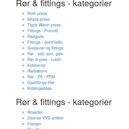
Rør & fittings - kategorier
Roth press
Mepla press
Tigris Wavin press
Fittings - Primofit
Rødgods
Fittings - Ijoint/Isiflo
Svejserør og fittings
Rør - stål, sort, galv
Rør til pres - rustfri
Kobberrør
Rørbærere
Rør - PE / PEM
Gasfittings-Rør
Koblingsdåse
Rør & fittings - kategorier
Rosetter
Diverse VVS-artikler
Flanger