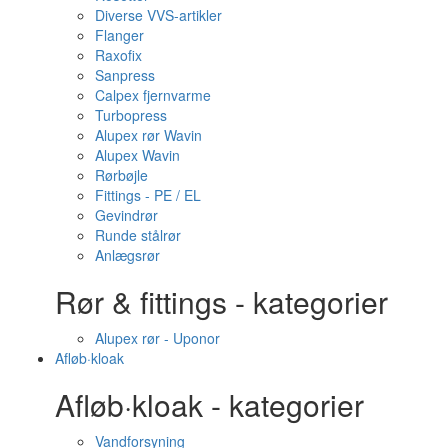
Diverse VVS-artikler
Flanger
Raxofix
Sanpress
Calpex fjernvarme
Turbopress
Alupex rør Wavin
Alupex Wavin
Rørbøjle
Fittings - PE / EL
Gevindrør
Runde stålrør
Anlægsrør
Rør & fittings - kategorier
Alupex rør - Uponor
Afløb·kloak
Afløb·kloak - kategorier
Vandforsyning