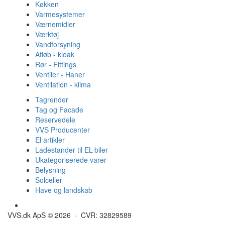
Køkken
Varmesystemer
Værnemidler
Værktøj
Vandforsyning
Afløb - kloak
Rør - Fittings
Ventiler - Haner
Ventilation - klima
Tagrender
Tag og Facade
Reservedele
VVS Producenter
El artikler
Ladestander til EL-biler
Ukategoriserede varer
Belysning
Solceller
Have og landskab
Gulvvarme - Megatherm
VVS.dk ApS © 2026 · CVR: 32829589