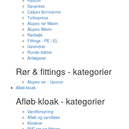
Raxofix
Sanpress
Calpex fjernvarme
Turbopress
Alupex rør Wavin
Alupex Wavin
Rørbøjle
Fittings - PE / EL
Gevindrør
Runde stålrør
Anlægsrør
Rør & fittings - kategorier
Alupex rør - Uponor
Afløb·kloak
Afløb·kloak - kategorier
Vandforsyning
Afløb og vandlåse
Kloakrør
PVC rør og fittings