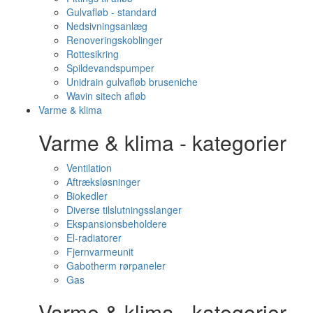
Gulvafløb - standard
Nedsivningsanlæg
Renoveringskoblinger
Rottesikring
Spildevandspumper
Unidrain gulvafløb bruseniche
Wavin sitech afløb
Varme & klima
Varme & klima - kategorier
Ventilation
Aftræksløsninger
Biokedler
Diverse tilslutningsslanger
Ekspansionsbeholdere
El-radiatorer
Fjernvarmeunit
Gabotherm rørpaneler
Gas
Varme & klima - kategorier