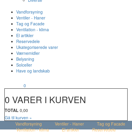
Diverse
Vandforsyning
Ventiler - Haner
Tag og Facade
Ventilation - klima
El artikler
Reservedele
Ukategoriserede varer
Værnemidler
Belysning
Solceller
Have og landskab
MENU
Din kurv
0
0 VARER I KURVEN
TOTAL
0,00
Gå til kurven »
Vandforsyning
Ventiler - Haner
Tag og Facade
Ventilation - klima
El artikler
Reservedele