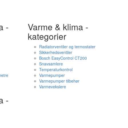
a -
Varme & klima -
kategorier
Radiatorventiler og termostater
Sikkerhedsventiler
Bosch EasyControl CT200
Snavsamlere
Temperaturkontrol
etre
Varmepumper
Varmepumper tilbehør
Varmevekslere
a -