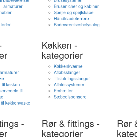
il badeværelset
Brusesystemer
- armaturer
Brusenicher og kabiner
øbler
Spejle og spejlskabe
Håndklædetørrere
terier
Badeværelsesbelysning
-
Køkken -
er
kategorier
Køkkenkværne
l armaturer
Afløbsslanger
ke
Tilslutningsslanger
 til køkken
Affaldssystemer
servedele til
Emhætter
ke
Sæbedispensere
 til køkkenvaske
tings -
Rør & fittings -
Rør &
er
kategorier
kate