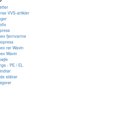
etter
rse VVS-artikler
nger
ofix
press
pex fjernvarme
bopress
pex rør Wavin
pex Wavin
bøjle
ings - PE / EL
indrør
de stålrør
ægsrør