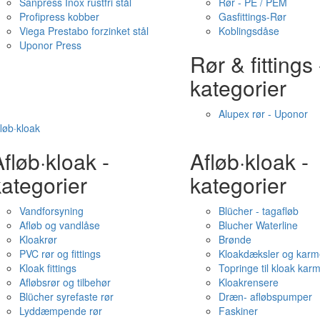
Sanpress Inox rustfri stål
Rør - PE / PEM
Profipress kobber
Gasfittings-Rør
Viega Prestabo forzinket stål
Koblingsdåse
Uponor Press
Rør & fittings 
kategorier
Alupex rør - Uponor
løb·kloak
fløb·kloak -
Afløb·kloak -
ategorier
kategorier
Vandforsyning
Blücher - tagafløb
Afløb og vandlåse
Blucher Waterline
Kloakrør
Brønde
PVC rør og fittings
Kloakdæksler og karm
Kloak fittings
Topringe til kloak kar
Afløbsrør og tilbehør
Kloakrensere
Blücher syrefaste rør
Dræn- afløbspumper
Lyddæmpende rør
Faskiner