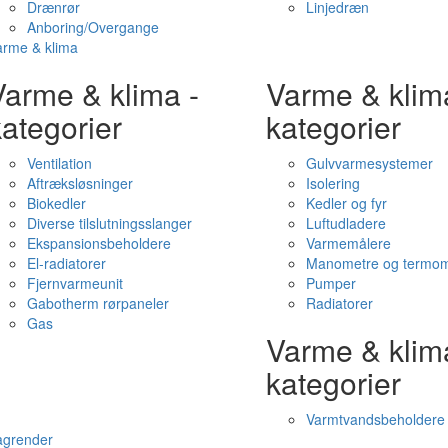
Drænrør
Linjedræn
Anboring/Overgange
arme & klima
Varme & klima -
Varme & klim
ategorier
kategorier
Ventilation
Gulvvarmesystemer
Aftræksløsninger
Isolering
Biokedler
Kedler og fyr
Diverse tilslutningsslanger
Luftudladere
Ekspansionsbeholdere
Varmemålere
El-radiatorer
Manometre og termom
Fjernvarmeunit
Pumper
Gabotherm rørpaneler
Radiatorer
Gas
Varme & klim
kategorier
Varmtvandsbeholdere
agrender