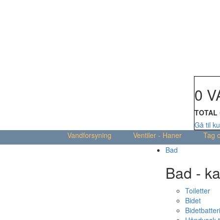
Din kur
0 V
TOTAL
Gå til k
Vandforsyning
Ventiler - Haner
Tag 
Bad
Bad - ka
Toiletter
Bidet
Bidetbatter