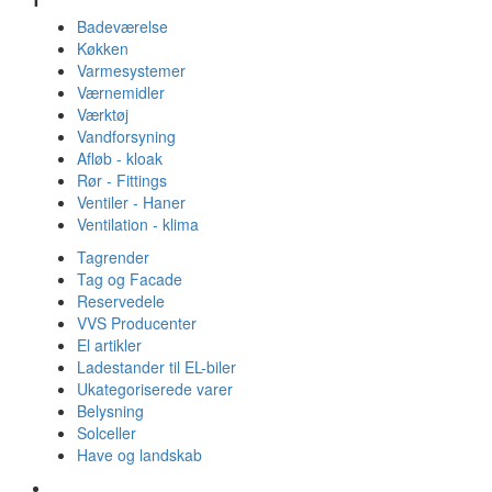
Badeværelse
Køkken
Varmesystemer
Værnemidler
Værktøj
Vandforsyning
Afløb - kloak
Rør - Fittings
Ventiler - Haner
Ventilation - klima
Tagrender
Tag og Facade
Reservedele
VVS Producenter
El artikler
Ladestander til EL-biler
Ukategoriserede varer
Belysning
Solceller
Have og landskab
Gulvvarme - Megatherm