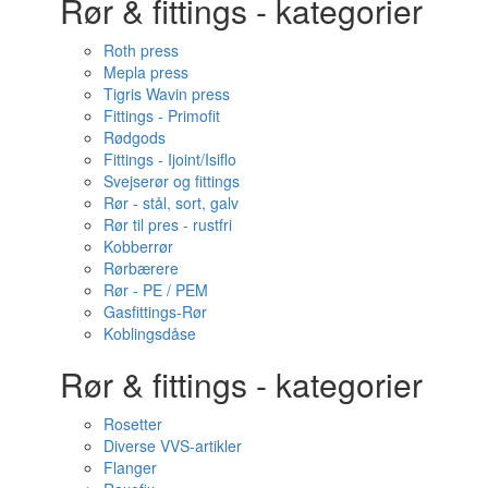
Rør & fittings - kategorier
Roth press
Mepla press
Tigris Wavin press
Fittings - Primofit
Rødgods
Fittings - Ijoint/Isiflo
Svejserør og fittings
Rør - stål, sort, galv
Rør til pres - rustfri
Kobberrør
Rørbærere
Rør - PE / PEM
Gasfittings-Rør
Koblingsdåse
Rør & fittings - kategorier
Rosetter
Diverse VVS-artikler
Flanger