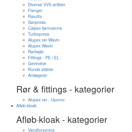
Diverse VVS-artikler
Flanger
Raxofix
Sanpress
Calpex fjernvarme
Turbopress
Alupex rør Wavin
Alupex Wavin
Rørbøjle
Fittings - PE / EL
Gevindrør
Runde stålrør
Anlægsrør
Rør & fittings - kategorier
Alupex rør - Uponor
Afløb·kloak
Afløb·kloak - kategorier
Vandforsyning