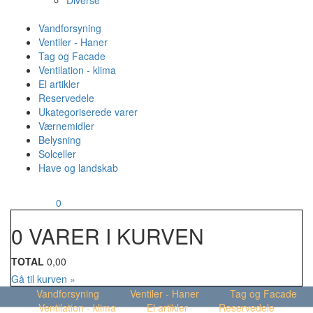
Diverse
Vandforsyning
Ventiler - Haner
Tag og Facade
Ventilation - klima
El artikler
Reservedele
Ukategoriserede varer
Værnemidler
Belysning
Solceller
Have og landskab
MENU
Din kurv
0
0 VARER I KURVEN
TOTAL
0,00
Gå til kurven »
Vandforsyning
Ventiler - Haner
Tag og Facade
Ventilation - klima
El artikler
Reservedele