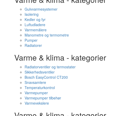
Gulvvarmesystemer
Isolering
Kedler og fyr
Luftudladere
Varmemålere
Manometre og termometre
Pumper
Radiatorer
Varme & klima - kategorier
Radiatorventiler og termostater
Sikkerhedsventiler
Bosch EasyControl CT200
Snavsamlere
Temperaturkontrol
Varmepumper
Varmepumper tilbehør
Varmevekslere
Varme & klima - kategorier