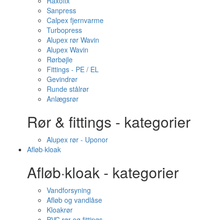
Raxofix
Sanpress
Calpex fjernvarme
Turbopress
Alupex rør Wavin
Alupex Wavin
Rørbøjle
Fittings - PE / EL
Gevindrør
Runde stålrør
Anlægsrør
Rør & fittings - kategorier
Alupex rør - Uponor
Afløb·kloak
Afløb·kloak - kategorier
Vandforsyning
Afløb og vandlåse
Kloakrør
PVC rør og fittings