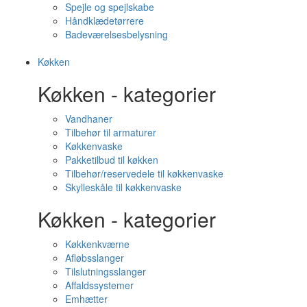
Spejle og spejlskabe
Håndklædetørrere
Badeværelsesbelysning
Køkken
Køkken - kategorier
Vandhaner
Tilbehør til armaturer
Køkkenvaske
Pakketilbud til køkken
Tilbehør/reservedele til køkkenvaske
Skylleskåle til køkkenvaske
Køkken - kategorier
Køkkenkværne
Afløbsslanger
Tilslutningsslanger
Affaldssystemer
Emhætter