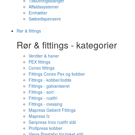
Tilslutningsslanger
Affaldssystemer
Emhætter
Sæbedispensere
Rør & fittings
Rør & fittings - kategorier
Ventiler & haner
PEX fittings
Conex fittings
Fittings Conex Pex og kobber
Fittings - kobber/lodde
Fittings - galvaniseret
Fittings - sort
Fittings - rustfri
Fittings - messing
Mapress Geberit Fittings
Mapress fz
Sanpress Inox rustfri stål
Profipress kobber
Viega Prestabo forzinket stål