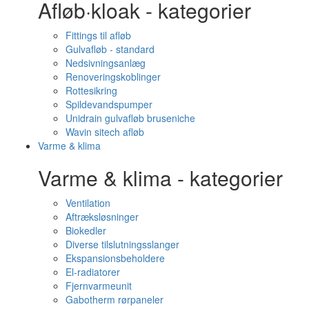
Afløb·kloak - kategorier
Fittings til afløb
Gulvafløb - standard
Nedsivningsanlæg
Renoveringskoblinger
Rottesikring
Spildevandspumper
Unidrain gulvafløb bruseniche
Wavin sitech afløb
Varme & klima
Varme & klima - kategorier
Ventilation
Aftræksløsninger
Biokedler
Diverse tilslutningsslanger
Ekspansionsbeholdere
El-radiatorer
Fjernvarmeunit
Gabotherm rørpaneler