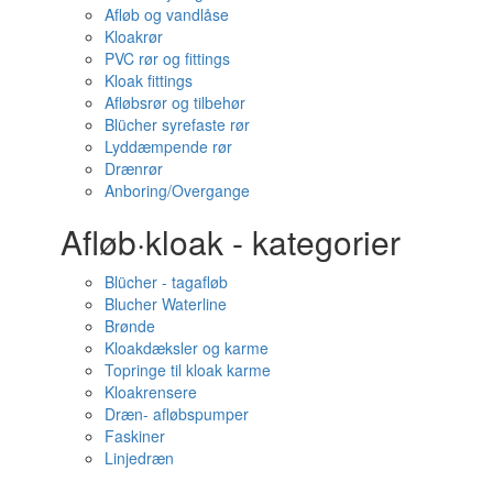
Afløb og vandlåse
Kloakrør
PVC rør og fittings
Kloak fittings
Afløbsrør og tilbehør
Blücher syrefaste rør
Lyddæmpende rør
Drænrør
Anboring/Overgange
Afløb·kloak - kategorier
Blücher - tagafløb
Blucher Waterline
Brønde
Kloakdæksler og karme
Topringe til kloak karme
Kloakrensere
Dræn- afløbspumper
Faskiner
Linjedræn