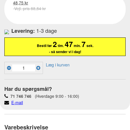
48,75 kr
Vejl. pris 88,84 kr
1-3 dage
Levering:
2
47
6
Bestil før
tim.
min.
sek.
- så sender vi i dag!
Læg i kurven
Har du spørgsmål?
71 746 746
(Hverdage 9:00 - 16:00)
E-mail
Varebeskrivelse