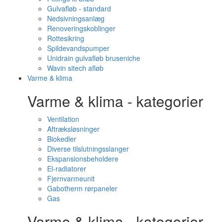
Gulvafløb - standard
Nedsivningsanlæg
Renoveringskoblinger
Rottesikring
Spildevandspumper
Unidrain gulvafløb bruseniche
Wavin sitech afløb
Varme & klima
Varme & klima - kategorier
Ventilation
Aftræksløsninger
Biokedler
Diverse tilslutningsslanger
Ekspansionsbeholdere
El-radiatorer
Fjernvarmeunit
Gabotherm rørpaneler
Gas
Varme & klima - kategorier