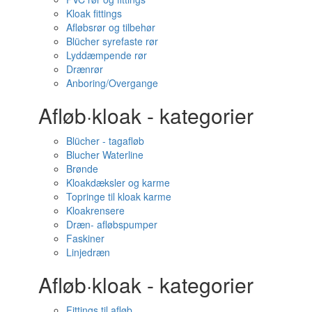
Kloak fittings
Afløbsrør og tilbehør
Blücher syrefaste rør
Lyddæmpende rør
Drænrør
Anboring/Overgange
Afløb·kloak - kategorier
Blücher - tagafløb
Blucher Waterline
Brønde
Kloakdæksler og karme
Topringe til kloak karme
Kloakrensere
Dræn- afløbspumper
Faskiner
Linjedræn
Afløb·kloak - kategorier
Fittings til afløb