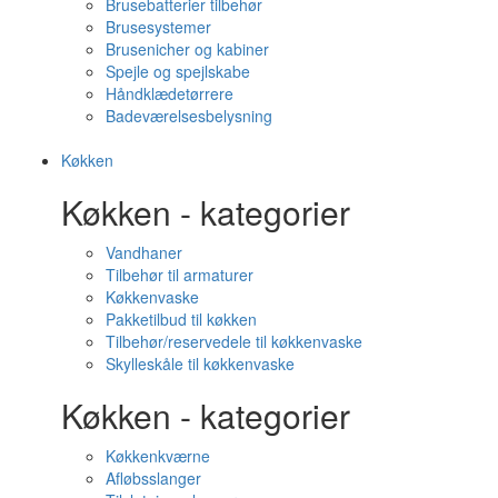
Brusebatterier tilbehør
Brusesystemer
Brusenicher og kabiner
Spejle og spejlskabe
Håndklædetørrere
Badeværelsesbelysning
Køkken
Køkken - kategorier
Vandhaner
Tilbehør til armaturer
Køkkenvaske
Pakketilbud til køkken
Tilbehør/reservedele til køkkenvaske
Skylleskåle til køkkenvaske
Køkken - kategorier
Køkkenkværne
Afløbsslanger