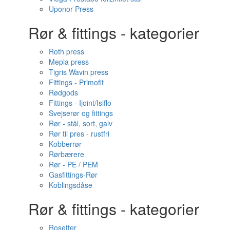
Uponor Press
Rør & fittings - kategorier
Roth press
Mepla press
Tigris Wavin press
Fittings - Primofit
Rødgods
Fittings - Ijoint/Isiflo
Svejserør og fittings
Rør - stål, sort, galv
Rør til pres - rustfri
Kobberrør
Rørbærere
Rør - PE / PEM
Gasfittings-Rør
Koblingsdåse
Rør & fittings - kategorier
Rosetter