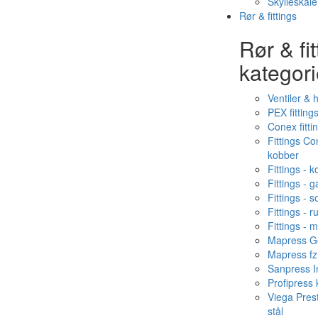
Skylleskåle
Rør & fittings
Rør & fit
kategori
Ventiler & 
PEX fitting
Conex fitti
Fittings C
kobber
Fittings - 
Fittings - g
Fittings - s
Fittings - ru
Fittings - 
Mapress Ge
Mapress fz
Sanpress In
Profipress
Viega Pres
stål