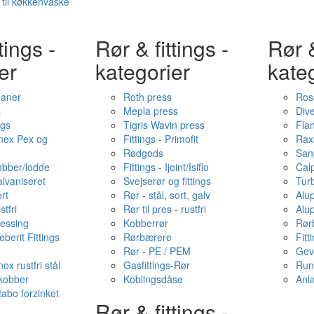
 til køkkenvaske
tings -
Rør & fittings -
Rør &
er
kategorier
kate
haner
Roth press
Ros
s
Mepla press
Dive
ngs
Tigris Wavin press
Fla
onex Pex og
Fittings - Primofit
Rax
Rødgods
San
kobber/lodde
Fittings - Ijoint/Isiflo
Cal
alvaniseret
Svejserør og fittings
Tur
ort
Rør - stål, sort, galv
Alu
stfri
Rør til pres - rustfri
Alu
messing
Kobberrør
Rør
berit Fittings
Rørbærere
Fitt
Rør - PE / PEM
Gev
ox rustfri stål
Gasfittings-Rør
Run
 kobber
Koblingsdåse
Anl
tabo forzinket
Rør & fittings -