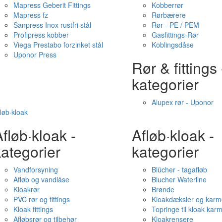
Mapress Geberit Fittings
Kobberrør
Mapress fz
Rørbærere
Sanpress Inox rustfri stål
Rør - PE / PEM
Profipress kobber
Gasfittings-Rør
Viega Prestabo forzinket stål
Koblingsdåse
Uponor Press
Rør & fittings 
kategorier
Alupex rør - Uponor
løb·kloak
fløb·kloak -
Afløb·kloak -
ategorier
kategorier
Vandforsyning
Blücher - tagafløb
Afløb og vandlåse
Blucher Waterline
Kloakrør
Brønde
PVC rør og fittings
Kloakdæksler og karm
Kloak fittings
Topringe til kloak kar
Afløbsrør og tilbehør
Kloakrensere