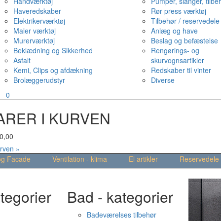
Håndværktøj
Pumper, slanger, tilbe
Haveredskaber
Rør press værktøj
Elektrikerværktøj
Tilbehør / reservedele
Maler værktøj
Anlæg og have
Murerværktøj
Beslag og befæstelse
Beklædning og Sikkerhed
Rengørings- og
Asfalt
skurvognsartikler
Kemi, Clips og afdækning
Redskaber til vinter
Brolæggerudstyr
Diverse
v
0
ARER I KURVEN
0,00
urven »
og Facade
Ventilation - klima
El artikler
Reservedele
tegorier
Bad - kategorier
Badeværelses tilbehør