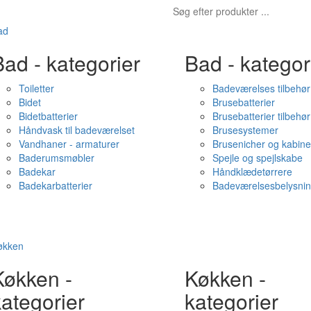
ad
ad - kategorier
Bad - kategor
Toiletter
Badeværelses tilbehør
Bidet
Brusebatterier
Bidetbatterier
Brusebatterier tilbehør
Håndvask til badeværelset
Brusesystemer
Vandhaner - armaturer
Brusenicher og kabine
Baderumsmøbler
Spejle og spejlskabe
Badekar
Håndklædetørrere
Badekarbatterier
Badeværelsesbelysni
økken
Køkken -
Køkken -
ategorier
kategorier