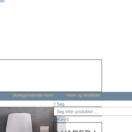
hør
Ukategoriserede varer
Have og landskab
Søg
0
Kurv