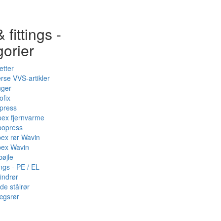
 fittings -
gorier
etter
rse VVS-artikler
nger
ofix
press
pex fjernvarme
bopress
pex rør Wavin
pex Wavin
bøjle
ings - PE / EL
indrør
de stålrør
ægsrør