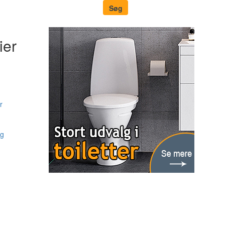
ier
r
ng