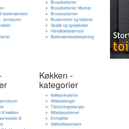
Brusebatterier
ier
Brusebatterier tilbehør
il badeværelset
Brusesystemer
- armaturer
Brusenicher og kabiner
øbler
Spejle og spejlskabe
Håndklædetørrere
terier
Badeværelsesbelysning
-
Køkken -
er
kategorier
Køkkenkværne
l armaturer
Afløbsslanger
ke
Tilslutningsslanger
 til køkken
Affaldssystemer
servedele til
Emhætter
ke
Sæbedispensere