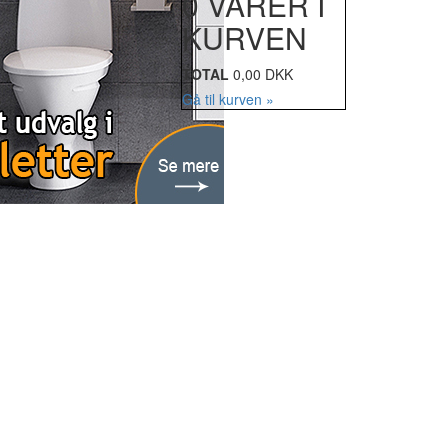
0 VARER I
KURVEN
TOTAL
0,00 DKK
Gå til kurven »