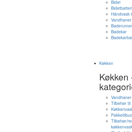
Bidet
Bidetbatter
Håndvask t
Vandhaner 
Baderumsm
Badekar
Badekarbat
Køkken
Køkken 
kategori
Vandhaner
Tilbehør ti
Køkkenvas
Pakketilbud
Tilbehør/re
køkkenvas