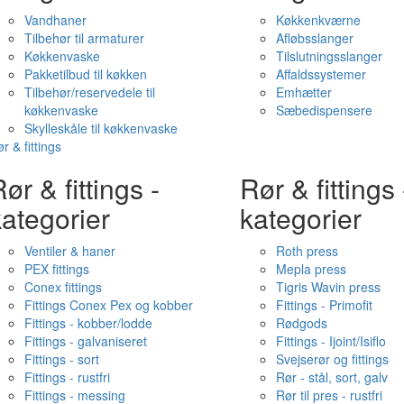
Vandhaner
Køkkenkværne
Tilbehør til armaturer
Afløbsslanger
Køkkenvaske
Tilslutningsslanger
Pakketilbud til køkken
Affaldssystemer
Tilbehør/reservedele til
Emhætter
køkkenvaske
Sæbedispensere
Skylleskåle til køkkenvaske
r & fittings
ør & fittings -
Rør & fittings 
ategorier
kategorier
Ventiler & haner
Roth press
PEX fittings
Mepla press
Conex fittings
Tigris Wavin press
Fittings Conex Pex og kobber
Fittings - Primofit
Fittings - kobber/lodde
Rødgods
Fittings - galvaniseret
Fittings - Ijoint/Isiflo
Fittings - sort
Svejserør og fittings
Fittings - rustfri
Rør - stål, sort, galv
Fittings - messing
Rør til pres - rustfri