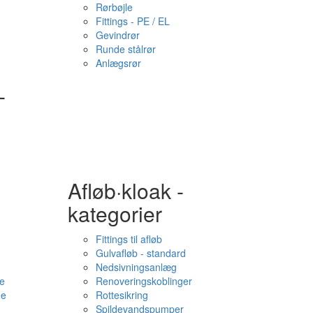
Rørbøjle
Fittings - PE / EL
Gevindrør
Runde stålrør
Anlægsrør
-
Afløb·kloak -
kategorier
Fittings til afløb
Gulvafløb - standard
Nedsivningsanlæg
e
Renoveringskoblinger
me
Rottesikring
Spildevandspumper