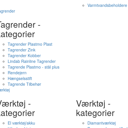
Varmtvandsbeholdere
agrender
Tagrender -
ategorier
Tagrender Plastmo Plast
Tagrender Zink
Tagrender Kobber
Lindab Rainline Tagrender
Tagrende Plastmo - stål plus
Rendejern
Hængselsstift
Tagrende Tilbehør
rktøj
ærktøj -
Værktøj -
ategorier
kategorier
El værktøj/akku
Diamantværktøj