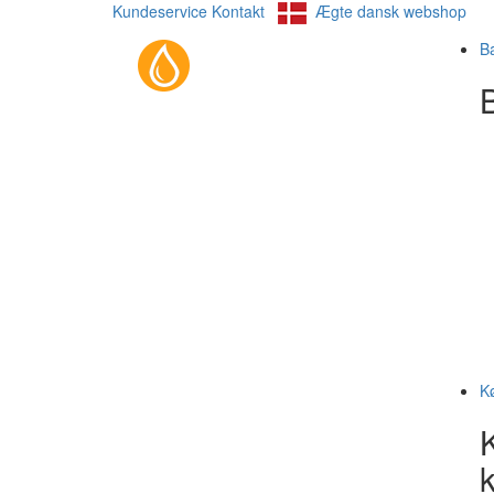
Kundeservice
Kontakt
Ægte dansk webshop
B
B
K
k