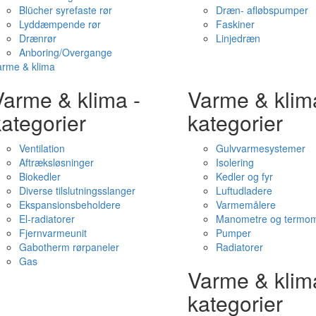
Blücher syrefaste rør
Dræn- afløbspumper
Lyddæmpende rør
Faskiner
Drænrør
Linjedræn
Anboring/Overgange
arme & klima
Varme & klima -
Varme & klim
ategorier
kategorier
Ventilation
Gulvvarmesystemer
Aftræksløsninger
Isolering
Biokedler
Kedler og fyr
Diverse tilslutningsslanger
Luftudladere
Ekspansionsbeholdere
Varmemålere
El-radiatorer
Manometre og termom
Fjernvarmeunit
Pumper
Gabotherm rørpaneler
Radiatorer
Gas
Varme & klim
kategorier