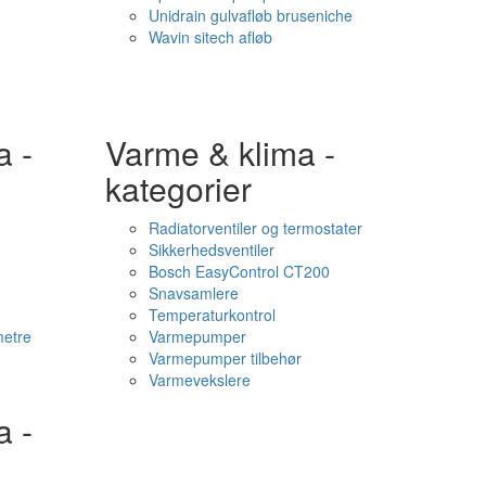
Unidrain gulvafløb bruseniche
Wavin sitech afløb
a -
Varme & klima -
kategorier
Radiatorventiler og termostater
Sikkerhedsventiler
Bosch EasyControl CT200
Snavsamlere
Temperaturkontrol
etre
Varmepumper
Varmepumper tilbehør
Varmevekslere
a -