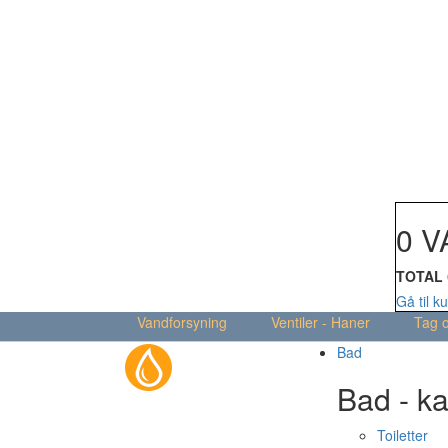
Din kur
0 V
TOTAL
Gå til k
Vandforsyning
Ventiler - Haner
Tag 
Bad
Bad - ka
Toiletter