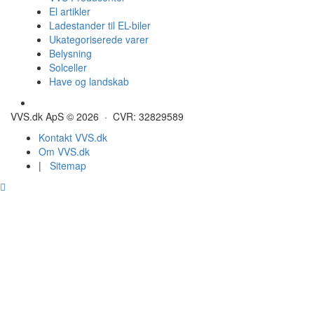
El artikler
Ladestander til EL-biler
Ukategoriserede varer
Belysning
Solceller
Have og landskab
Gulvvarme - Megatherm
VVS.dk ApS © 2026 · CVR: 32829589
Kontakt VVS.dk
Om VVS.dk
|
Sitemap