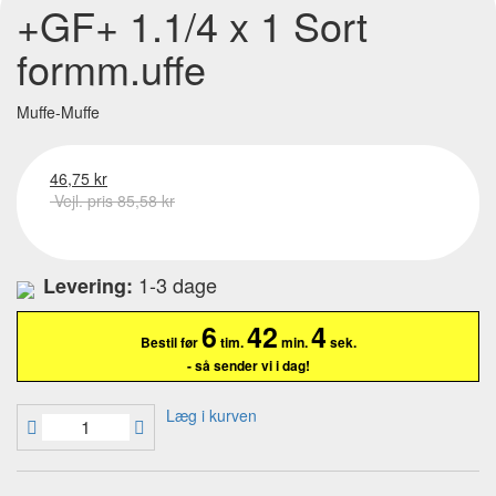
+GF+ 1.1/4 x 1 Sort
formm.uffe
Muffe-Muffe
46,75 kr
Vejl. pris 85,58 kr
1-3 dage
Levering:
6
42
4
Bestil før
tim.
min.
sek.
- så sender vi i dag!
Læg i kurven