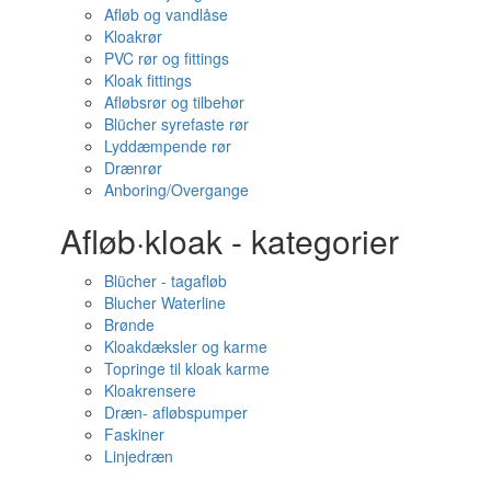
Afløb og vandlåse
Kloakrør
PVC rør og fittings
Kloak fittings
Afløbsrør og tilbehør
Blücher syrefaste rør
Lyddæmpende rør
Drænrør
Anboring/Overgange
Afløb·kloak - kategorier
Blücher - tagafløb
Blucher Waterline
Brønde
Kloakdæksler og karme
Topringe til kloak karme
Kloakrensere
Dræn- afløbspumper
Faskiner
Linjedræn