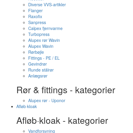
Diverse VVS-artikler
Flanger
Raxofix
Sanpress
Calpex fjernvarme
Turbopress
Alupex rør Wavin
Alupex Wavin
Rørbøjle
Fittings - PE / EL
Gevindrør
Runde stålrør
Anlægsrør
Rør & fittings - kategorier
Alupex rør - Uponor
Afløb·kloak
Afløb·kloak - kategorier
Vandforsyning