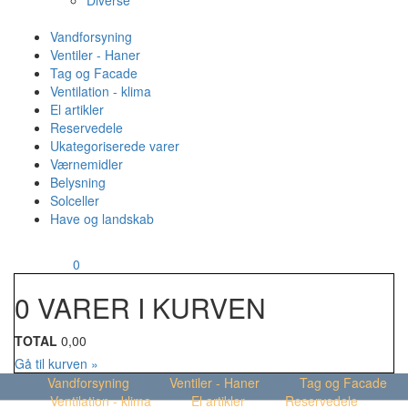
Diverse
Vandforsyning
Ventiler - Haner
Tag og Facade
Ventilation - klima
El artikler
Reservedele
Ukategoriserede varer
Værnemidler
Belysning
Solceller
Have og landskab
MENU
Din kurv
0
0 VARER I KURVEN
TOTAL
0,00
Gå til kurven »
Vandforsyning
Ventiler - Haner
Tag og Facade
Ventilation - klima
El artikler
Reservedele