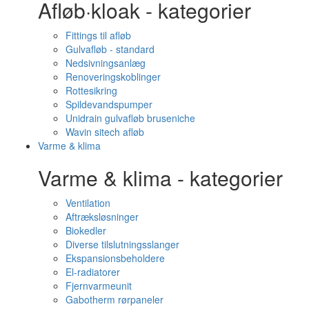
Afløb·kloak - kategorier
Fittings til afløb
Gulvafløb - standard
Nedsivningsanlæg
Renoveringskoblinger
Rottesikring
Spildevandspumper
Unidrain gulvafløb bruseniche
Wavin sitech afløb
Varme & klima
Varme & klima - kategorier
Ventilation
Aftræksløsninger
Biokedler
Diverse tilslutningsslanger
Ekspansionsbeholdere
El-radiatorer
Fjernvarmeunit
Gabotherm rørpaneler