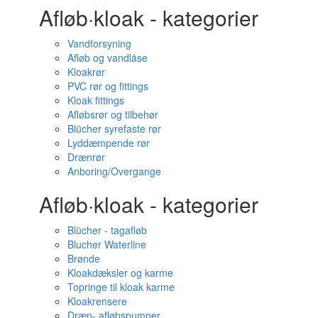
Afløb·kloak - kategorier
Vandforsyning
Afløb og vandlåse
Kloakrør
PVC rør og fittings
Kloak fittings
Afløbsrør og tilbehør
Blücher syrefaste rør
Lyddæmpende rør
Drænrør
Anboring/Overgange
Afløb·kloak - kategorier
Blücher - tagafløb
Blucher Waterline
Brønde
Kloakdæksler og karme
Topringe til kloak karme
Kloakrensere
Dræn- afløbspumper