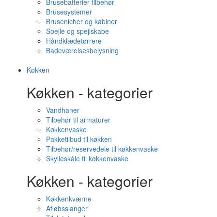
Brusebatterier tilbehør
Brusesystemer
Brusenicher og kabiner
Spejle og spejlskabe
Håndklædetørrere
Badeværelsesbelysning
Køkken
Køkken - kategorier
Vandhaner
Tilbehør til armaturer
Køkkenvaske
Pakketilbud til køkken
Tilbehør/reservedele til køkkenvaske
Skylleskåle til køkkenvaske
Køkken - kategorier
Køkkenkværne
Afløbsslanger