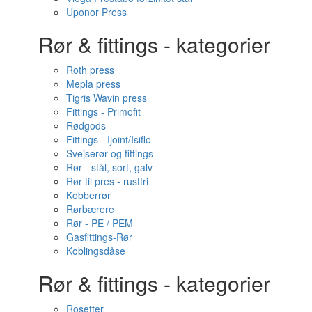
Uponor Press
Rør & fittings - kategorier
Roth press
Mepla press
Tigris Wavin press
Fittings - Primofit
Rødgods
Fittings - Ijoint/Isiflo
Svejserør og fittings
Rør - stål, sort, galv
Rør til pres - rustfri
Kobberrør
Rørbærere
Rør - PE / PEM
Gasfittings-Rør
Koblingsdåse
Rør & fittings - kategorier
Rosetter