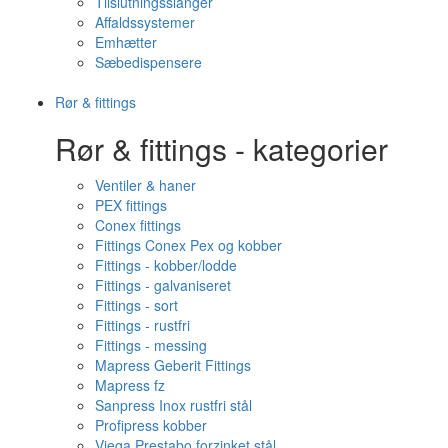
Tilslutningsslanger
Affaldssystemer
Emhætter
Sæbedispensere
Rør & fittings
Rør & fittings - kategorier
Ventiler & haner
PEX fittings
Conex fittings
Fittings Conex Pex og kobber
Fittings - kobber/lodde
Fittings - galvaniseret
Fittings - sort
Fittings - rustfri
Fittings - messing
Mapress Geberit Fittings
Mapress fz
Sanpress Inox rustfri stål
Profipress kobber
Viega Prestabo forzinket stål