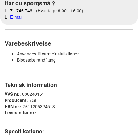
Har du spørgsmål?
71 746 746
(Hverdage 9:00 - 16:00)
E-mail
Varebeskrivelse
Anvendes til varmeinstallationer
Blødstøbt randfitting
Teknisk information
VVS nr.:
000240151
Producent:
+GF+
EAN nr.:
7611205324513
Leverandør nr.:
Specifikationer