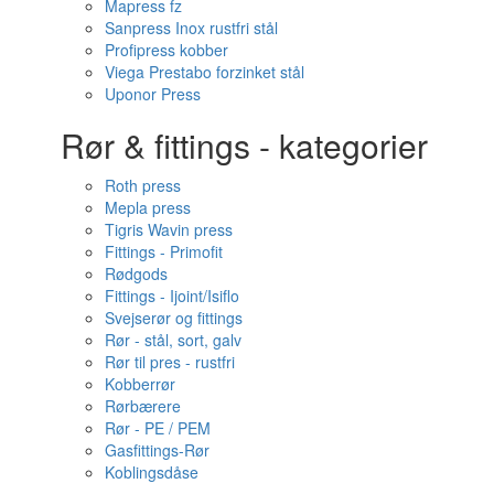
Mapress fz
Sanpress Inox rustfri stål
Profipress kobber
Viega Prestabo forzinket stål
Uponor Press
Rør & fittings - kategorier
Roth press
Mepla press
Tigris Wavin press
Fittings - Primofit
Rødgods
Fittings - Ijoint/Isiflo
Svejserør og fittings
Rør - stål, sort, galv
Rør til pres - rustfri
Kobberrør
Rørbærere
Rør - PE / PEM
Gasfittings-Rør
Koblingsdåse