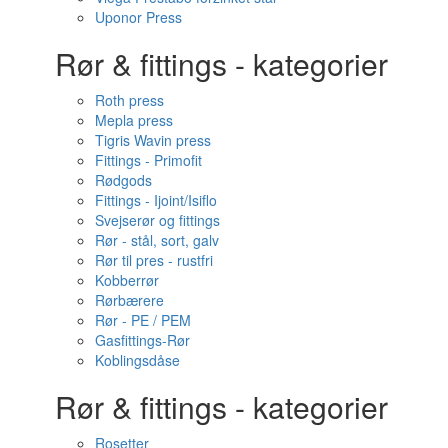
Uponor Press
Rør & fittings - kategorier
Roth press
Mepla press
Tigris Wavin press
Fittings - Primofit
Rødgods
Fittings - Ijoint/Isiflo
Svejserør og fittings
Rør - stål, sort, galv
Rør til pres - rustfri
Kobberrør
Rørbærere
Rør - PE / PEM
Gasfittings-Rør
Koblingsdåse
Rør & fittings - kategorier
Rosetter