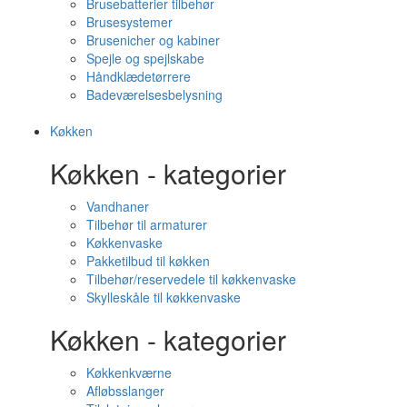
Brusebatterier tilbehør
Brusesystemer
Brusenicher og kabiner
Spejle og spejlskabe
Håndklædetørrere
Badeværelsesbelysning
Køkken
Køkken - kategorier
Vandhaner
Tilbehør til armaturer
Køkkenvaske
Pakketilbud til køkken
Tilbehør/reservedele til køkkenvaske
Skylleskåle til køkkenvaske
Køkken - kategorier
Køkkenkværne
Afløbsslanger