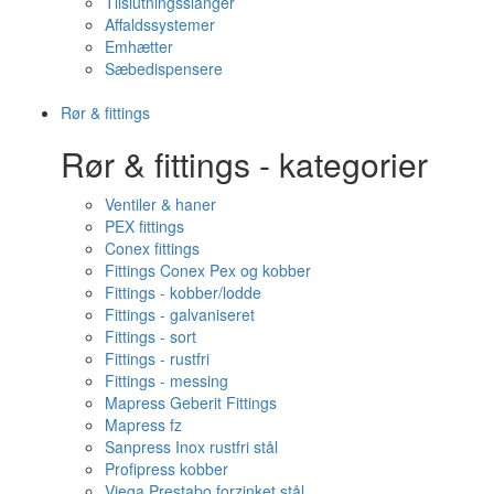
Tilslutningsslanger
Affaldssystemer
Emhætter
Sæbedispensere
Rør & fittings
Rør & fittings - kategorier
Ventiler & haner
PEX fittings
Conex fittings
Fittings Conex Pex og kobber
Fittings - kobber/lodde
Fittings - galvaniseret
Fittings - sort
Fittings - rustfri
Fittings - messing
Mapress Geberit Fittings
Mapress fz
Sanpress Inox rustfri stål
Profipress kobber
Viega Prestabo forzinket stål