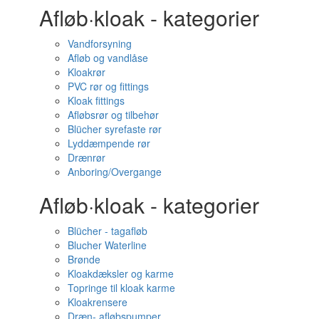
Afløb·kloak - kategorier
Vandforsyning
Afløb og vandlåse
Kloakrør
PVC rør og fittings
Kloak fittings
Afløbsrør og tilbehør
Blücher syrefaste rør
Lyddæmpende rør
Drænrør
Anboring/Overgange
Afløb·kloak - kategorier
Blücher - tagafløb
Blucher Waterline
Brønde
Kloakdæksler og karme
Topringe til kloak karme
Kloakrensere
Dræn- afløbspumper