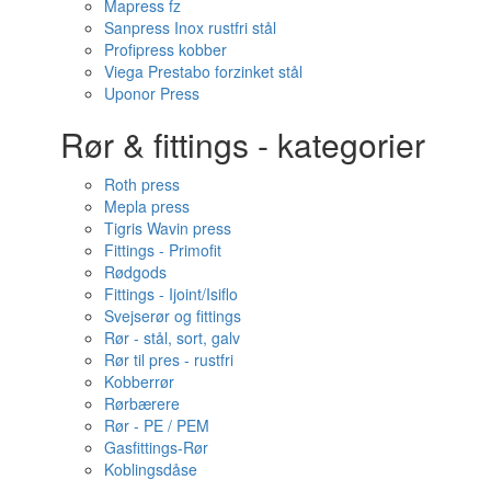
Mapress fz
Sanpress Inox rustfri stål
Profipress kobber
Viega Prestabo forzinket stål
Uponor Press
Rør & fittings - kategorier
Roth press
Mepla press
Tigris Wavin press
Fittings - Primofit
Rødgods
Fittings - Ijoint/Isiflo
Svejserør og fittings
Rør - stål, sort, galv
Rør til pres - rustfri
Kobberrør
Rørbærere
Rør - PE / PEM
Gasfittings-Rør
Koblingsdåse