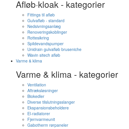
Afløb·kloak - kategorier
Fittings til afløb
Gulvafløb - standard
Nedsivningsanlæg
Renoveringskoblinger
Rottesikring
Spildevandspumper
Unidrain gulvafløb bruseniche
Wavin sitech afløb
Varme & klima
Varme & klima - kategorier
Ventilation
Aftræksløsninger
Biokedler
Diverse tilslutningsslanger
Ekspansionsbeholdere
El-radiatorer
Fjernvarmeunit
Gabotherm rørpaneler