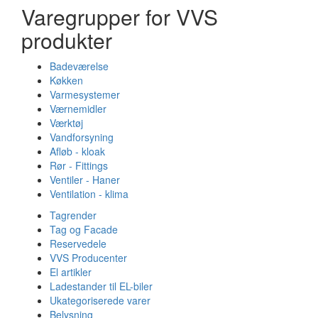
Varegrupper for VVS
produkter
Badeværelse
Køkken
Varmesystemer
Værnemidler
Værktøj
Vandforsyning
Afløb - kloak
Rør - Fittings
Ventiler - Haner
Ventilation - klima
Tagrender
Tag og Facade
Reservedele
VVS Producenter
El artikler
Ladestander til EL-biler
Ukategoriserede varer
Belysning