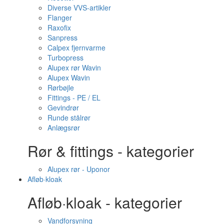
Diverse VVS-artikler
Flanger
Raxofix
Sanpress
Calpex fjernvarme
Turbopress
Alupex rør Wavin
Alupex Wavin
Rørbøjle
Fittings - PE / EL
Gevindrør
Runde stålrør
Anlægsrør
Rør & fittings - kategorier
Alupex rør - Uponor
Afløb·kloak
Afløb·kloak - kategorier
Vandforsyning