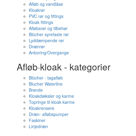
Afløb og vandlåse
Kloakrør
PVC rør og fittings
Kloak fittings
Afløbsrør og tilbehør
Blücher syrefaste rør
Lyddæmpende rør
Drænrør
Anboring/Overgange
Afløb·kloak - kategorier
Blücher - tagafløb
Blucher Waterline
Brønde
Kloakdæksler og karme
Topringe til kloak karme
Kloakrensere
Dræn- afløbspumper
Faskiner
Linjedræn