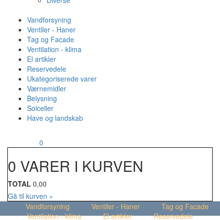
Diverse
Vandforsyning
Ventiler - Haner
Tag og Facade
Ventilation - klima
El artikler
Reservedele
Ukategoriserede varer
Værnemidler
Belysning
Solceller
Have og landskab
MENU
Din kurv
0
0 VARER I KURVEN
TOTAL
0,00
Gå til kurven »
Vandforsyning
Ventiler - Haner
Tag og Facade
Ventilation - klima
El artikler
Reservedele