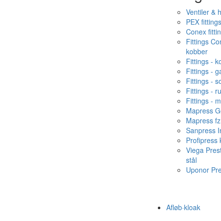
Ventiler & 
PEX fitting
Conex fitti
Fittings C
kobber
Fittings - 
Fittings - g
Fittings - s
Fittings - ru
Fittings - 
Mapress Ge
Mapress fz
Sanpress In
Profipress
Viega Pres
stål
Uponor Pr
Afløb·kloak