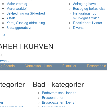
Maler værktøj
Anlæg og have
Murerværktøj
Beslag og befæstelse
Beklædning og Sikkerhed
Rengørings- og
Asfalt
skurvognsartikler
Kemi, Clips og afdækning
Redskaber til vinter
Brolæggerudstyr
Diverse
v
0
ARER I KURVEN
0,00
urven »
og Facade
Ventilation - klima
El artikler
Reservedele
tegorier
Bad - kategorier
Badeværelses tilbehør
Brusebatterier
ier
Brusebatterier tilbehør