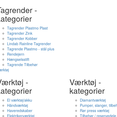
Tagrender -
ategorier
Tagrender Plastmo Plast
Tagrender Zink
Tagrender Kobber
Lindab Rainline Tagrender
Tagrende Plastmo - stål plus
Rendejern
Hængselsstift
Tagrende Tilbehør
rktøj
ærktøj -
Værktøj -
ategorier
kategorier
El værktøj/akku
Diamantværktøj
Håndværktøj
Pumper, slanger, tilbe
Haveredskaber
Rør press værktøj
Elektrikerværktøj
Tilbehør / reservedele