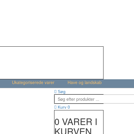
Ukategoriserede varer
Have og landskab
Søg
0
Kurv
0 VARER I
KURVEN