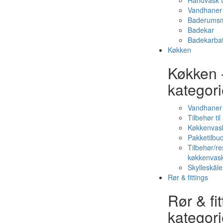
Håndvask t
Vandhaner 
Baderumsm
Badekar
Badekarbat
Køkken
Køkken 
kategori
Vandhaner
Tilbehør ti
Køkkenvas
Pakketilbud
Tilbehør/re
køkkenvas
Skylleskåle
Rør & fittings
Rør & fit
kategori