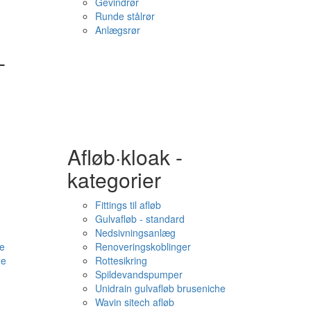
Gevindrør
Runde stålrør
Anlægsrør
-
Afløb·kloak -
kategorier
Fittings til afløb
Gulvafløb - standard
Nedsivningsanlæg
e
Renoveringskoblinger
me
Rottesikring
Spildevandspumper
Unidrain gulvafløb bruseniche
Wavin sitech afløb