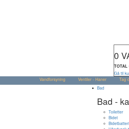
Din kur
0 V
TOTAL
Gå til k
Vandforsyning
Ventiler - Haner
Tag 
Bad
Bad - ka
Toiletter
Bidet
Bidetbatter