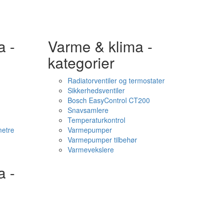
a -
Varme & klima -
kategorier
Radiatorventiler og termostater
Sikkerhedsventiler
Bosch EasyControl CT200
Snavsamlere
Temperaturkontrol
etre
Varmepumper
Varmepumper tilbehør
Varmevekslere
a -