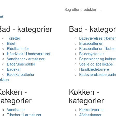
ad
ad - kategorier
Bad - kategor
Toiletter
Badeværelses tilbehør
Bidet
Brusebatterier
Bidetbatterier
Brusebatterier tilbehør
Håndvask til badeværelset
Brusesystemer
Vandhaner - armaturer
Brusenicher og kabine
Baderumsmøbler
Spejle og spejlskabe
Badekar
Håndklædetørrere
Badekarbatterier
Badeværelsesbelysni
økken
Køkken -
Køkken -
ategorier
kategorier
Vandhaner
Køkkenkværne
Tilbehør til armaturer
Afløbsslanger