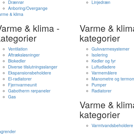
Drænrør
Linjedræn
Anboring/Overgange
arme & klima
Varme & klima -
Varme & klim
ategorier
kategorier
Ventilation
Gulvvarmesystemer
Aftræksløsninger
Isolering
Biokedler
Kedler og fyr
Diverse tilslutningsslanger
Luftudladere
Ekspansionsbeholdere
Varmemålere
El-radiatorer
Manometre og termom
Fjernvarmeunit
Pumper
Gabotherm rørpaneler
Radiatorer
Gas
Varme & klim
kategorier
Varmtvandsbeholdere
agrender