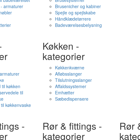
il badeværelset
Brusesystemer
- armaturer
Brusenicher og kabiner
øbler
Spejle og spejlskabe
Håndklædetørrere
terier
Badeværelsesbelysning
-
Køkken -
er
kategorier
Køkkenkværne
l armaturer
Afløbsslanger
ke
Tilslutningsslanger
 til køkken
Affaldssystemer
servedele til
Emhætter
ke
Sæbedispensere
 til køkkenvaske
tings -
Rør & fittings -
Rør &
er
kategorier
kate