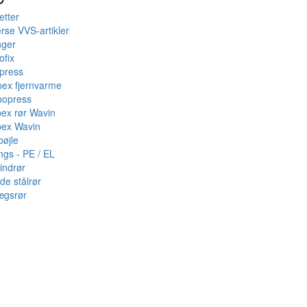
etter
rse VVS-artikler
nger
ofix
press
pex fjernvarme
bopress
pex rør Wavin
pex Wavin
bøjle
ings - PE / EL
indrør
de stålrør
ægsrør