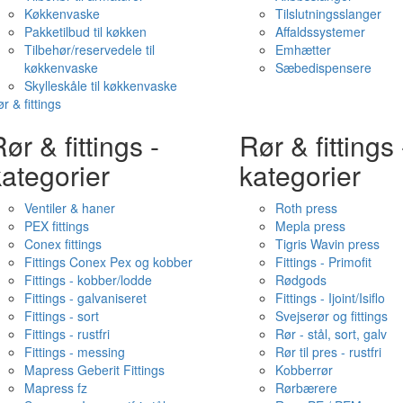
Køkkenvaske
Tilslutningsslanger
Pakketilbud til køkken
Affaldssystemer
Tilbehør/reservedele til
Emhætter
køkkenvaske
Sæbedispensere
Skylleskåle til køkkenvaske
r & fittings
ør & fittings -
Rør & fittings 
ategorier
kategorier
Ventiler & haner
Roth press
PEX fittings
Mepla press
Conex fittings
Tigris Wavin press
Fittings Conex Pex og kobber
Fittings - Primofit
Fittings - kobber/lodde
Rødgods
Fittings - galvaniseret
Fittings - Ijoint/Isiflo
Fittings - sort
Svejserør og fittings
Fittings - rustfri
Rør - stål, sort, galv
Fittings - messing
Rør til pres - rustfri
Mapress Geberit Fittings
Kobberrør
Mapress fz
Rørbærere