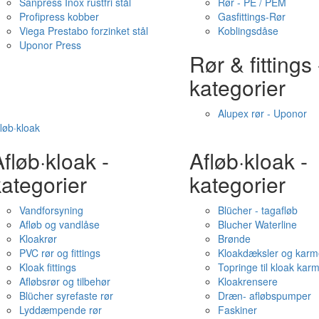
Sanpress Inox rustfri stål
Rør - PE / PEM
Profipress kobber
Gasfittings-Rør
Viega Prestabo forzinket stål
Koblingsdåse
Uponor Press
Rør & fittings 
kategorier
Alupex rør - Uponor
løb·kloak
fløb·kloak -
Afløb·kloak -
ategorier
kategorier
Vandforsyning
Blücher - tagafløb
Afløb og vandlåse
Blucher Waterline
Kloakrør
Brønde
PVC rør og fittings
Kloakdæksler og karm
Kloak fittings
Topringe til kloak kar
Afløbsrør og tilbehør
Kloakrensere
Blücher syrefaste rør
Dræn- afløbspumper
Lyddæmpende rør
Faskiner