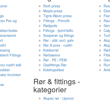
haner
Roth press
Ros
s
Mepla press
Dive
ngs
Tigris Wavin press
Fla
onex Pex og
Fittings - Primofit
Rax
Rødgods
San
kobber/lodde
Fittings - Ijoint/Isiflo
Cal
alvaniseret
Svejserør og fittings
Tur
ort
Rør - stål, sort, galv
Alu
stfri
Rør til pres - rustfri
Alu
messing
Kobberrør
Rør
berit Fittings
Rørbærere
Fitt
Rør - PE / PEM
Gev
ox rustfri stål
Gasfittings-Rør
Run
 kobber
Koblingsdåse
Anl
tabo forzinket
Rør & fittings -
ess
kategorier
Alupex rør - Uponor