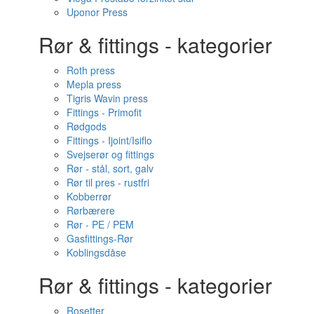
Uponor Press
Rør & fittings - kategorier
Roth press
Mepla press
Tigris Wavin press
Fittings - Primofit
Rødgods
Fittings - Ijoint/Isiflo
Svejserør og fittings
Rør - stål, sort, galv
Rør til pres - rustfri
Kobberrør
Rørbærere
Rør - PE / PEM
Gasfittings-Rør
Koblingsdåse
Rør & fittings - kategorier
Rosetter