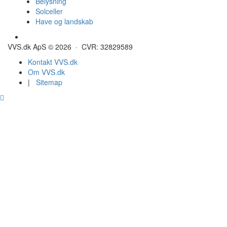
Belysning
Solceller
Have og landskab
Gulvvarme - Megatherm
VVS.dk ApS © 2026 · CVR: 32829589
Kontakt VVS.dk
Om VVS.dk
|
Sitemap