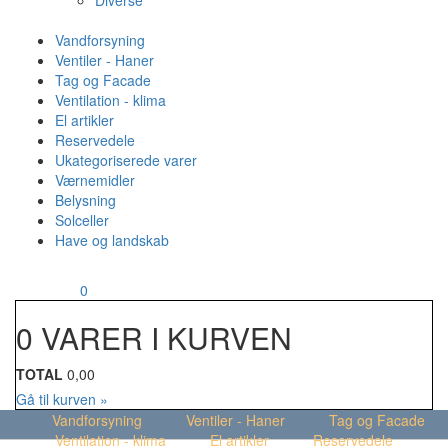
Diverse
Vandforsyning
Ventiler - Haner
Tag og Facade
Ventilation - klima
El artikler
Reservedele
Ukategoriserede varer
Værnemidler
Belysning
Solceller
Have og landskab
MENU
Din kurv
0
0 VARER I KURVEN
TOTAL
0,00
Gå til kurven »
Vandforsyning
Ventiler - Haner
Tag og Facade
Ventilation - klima
El artikler
Reservedele