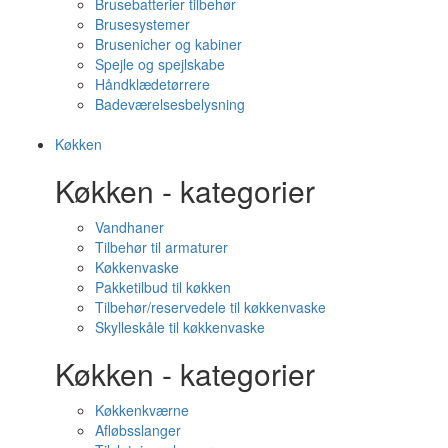
Brusebatterier tilbehør
Brusesystemer
Brusenicher og kabiner
Spejle og spejlskabe
Håndklædetørrere
Badeværelsesbelysning
Køkken
Køkken - kategorier
Vandhaner
Tilbehør til armaturer
Køkkenvaske
Pakketilbud til køkken
Tilbehør/reservedele til køkkenvaske
Skylleskåle til køkkenvaske
Køkken - kategorier
Køkkenkværne
Afløbsslanger