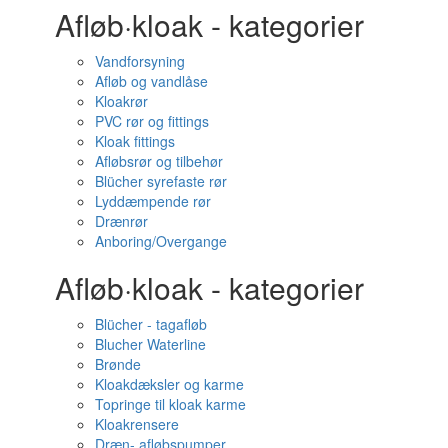
Afløb·kloak - kategorier
Vandforsyning
Afløb og vandlåse
Kloakrør
PVC rør og fittings
Kloak fittings
Afløbsrør og tilbehør
Blücher syrefaste rør
Lyddæmpende rør
Drænrør
Anboring/Overgange
Afløb·kloak - kategorier
Blücher - tagafløb
Blucher Waterline
Brønde
Kloakdæksler og karme
Topringe til kloak karme
Kloakrensere
Dræn- afløbspumper