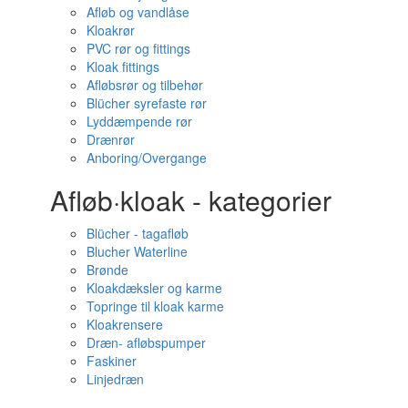
Afløb og vandlåse
Kloakrør
PVC rør og fittings
Kloak fittings
Afløbsrør og tilbehør
Blücher syrefaste rør
Lyddæmpende rør
Drænrør
Anboring/Overgange
Afløb·kloak - kategorier
Blücher - tagafløb
Blucher Waterline
Brønde
Kloakdæksler og karme
Topringe til kloak karme
Kloakrensere
Dræn- afløbspumper
Faskiner
Linjedræn