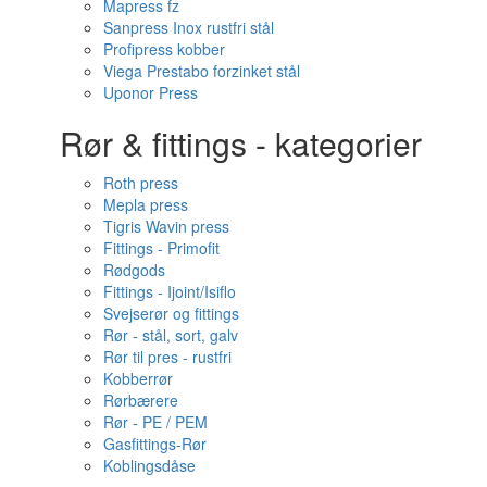
Mapress fz
Sanpress Inox rustfri stål
Profipress kobber
Viega Prestabo forzinket stål
Uponor Press
Rør & fittings - kategorier
Roth press
Mepla press
Tigris Wavin press
Fittings - Primofit
Rødgods
Fittings - Ijoint/Isiflo
Svejserør og fittings
Rør - stål, sort, galv
Rør til pres - rustfri
Kobberrør
Rørbærere
Rør - PE / PEM
Gasfittings-Rør
Koblingsdåse