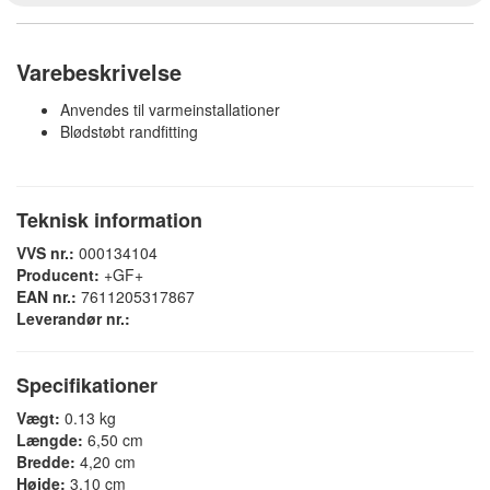
Varebeskrivelse
Anvendes til varmeinstallationer
Blødstøbt randfitting
Teknisk information
VVS nr.:
000134104
Producent:
+GF+
EAN nr.:
7611205317867
Leverandør nr.:
Specifikationer
Vægt:
0.13 kg
Længde:
6,50 cm
Bredde:
4,20 cm
Højde:
3,10 cm