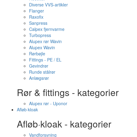
Diverse VVS-artikler
Flanger
Raxofix
Sanpress
Calpex fjernvarme
Turbopress
Alupex rør Wavin
Alupex Wavin
Rørbøjle
Fittings - PE / EL
Gevindrør
Runde stålrør
Anlægsrør
Rør & fittings - kategorier
Alupex rør - Uponor
Afløb·kloak
Afløb·kloak - kategorier
Vandforsyning