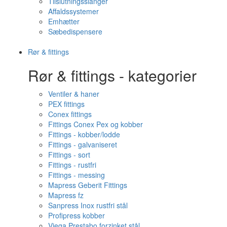
Tilslutningsslanger
Affaldssystemer
Emhætter
Sæbedispensere
Rør & fittings
Rør & fittings - kategorier
Ventiler & haner
PEX fittings
Conex fittings
Fittings Conex Pex og kobber
Fittings - kobber/lodde
Fittings - galvaniseret
Fittings - sort
Fittings - rustfri
Fittings - messing
Mapress Geberit Fittings
Mapress fz
Sanpress Inox rustfri stål
Profipress kobber
Viega Prestabo forzinket stål