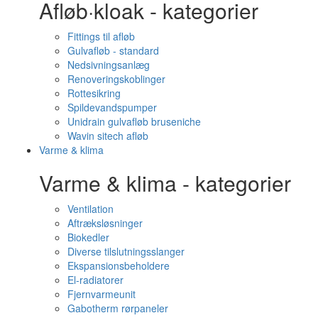
Afløb·kloak - kategorier
Fittings til afløb
Gulvafløb - standard
Nedsivningsanlæg
Renoveringskoblinger
Rottesikring
Spildevandspumper
Unidrain gulvafløb bruseniche
Wavin sitech afløb
Varme & klima
Varme & klima - kategorier
Ventilation
Aftræksløsninger
Biokedler
Diverse tilslutningsslanger
Ekspansionsbeholdere
El-radiatorer
Fjernvarmeunit
Gabotherm rørpaneler