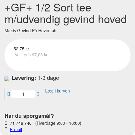
+GF+ 1/2 Sort tee
m/udvendig gevind hoved
M/udv.Gevind På Hovedløb
52,75 kr
Vejl. pris 97,66 kr
1-3 dage
Levering:
Læg i kurven
Har du spørgsmål?
71 746 746
(Hverdage 9:00 - 16:00)
E-mail