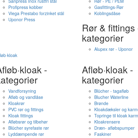
Sanpress Inox rustfri stål
Rør - PE / PEM
Profipress kobber
Gasfittings-Rør
Viega Prestabo forzinket stål
Koblingsdåse
Uponor Press
Rør & fittings 
kategorier
Alupex rør - Uponor
løb·kloak
fløb·kloak -
Afløb·kloak -
ategorier
kategorier
Vandforsyning
Blücher - tagafløb
Afløb og vandlåse
Blucher Waterline
Kloakrør
Brønde
PVC rør og fittings
Kloakdæksler og karm
Kloak fittings
Topringe til kloak kar
Afløbsrør og tilbehør
Kloakrensere
Blücher syrefaste rør
Dræn- afløbspumper
Lyddæmpende rør
Faskiner