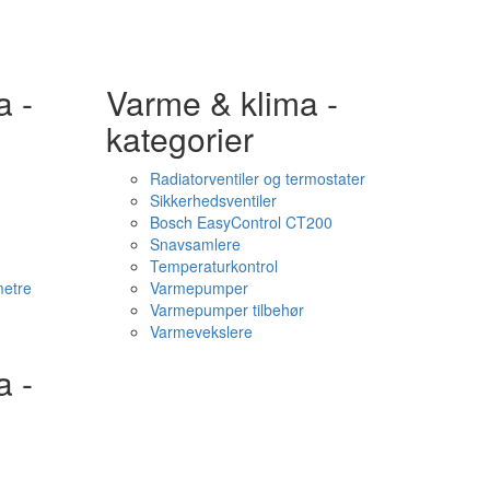
a -
Varme & klima -
kategorier
Radiatorventiler og termostater
Sikkerhedsventiler
Bosch EasyControl CT200
Snavsamlere
Temperaturkontrol
etre
Varmepumper
Varmepumper tilbehør
Varmevekslere
a -