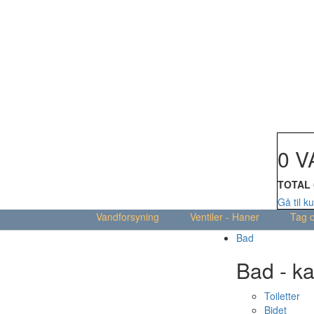
Din kur
0 V
TOTAL
Gå til k
Vandforsyning
Ventiler - Haner
Tag 
Bad
Bad - ka
Toiletter
Bidet