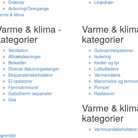
Drænrør
Linjedræn
Anboring/Overgange
arme & klima
Varme & klima -
Varme & klim
ategorier
kategorier
Ventilation
Gulvvarmesystemer
Aftræksløsninger
Isolering
Biokedler
Kedler og fyr
Diverse tilslutningsslanger
Luftudladere
Ekspansionsbeholdere
Varmemålere
El-radiatorer
Manometre og termom
Fjernvarmeunit
Pumper
Gabotherm rørpaneler
Radiatorer
Gas
Varme & klim
kategorier
Varmtvandsbeholdere
agrender