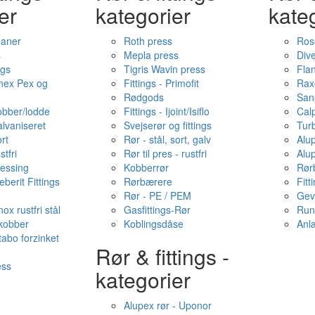
er
kategorier
kate
haner
Roth press
Ros
s
Mepla press
Dive
ngs
Tigris Wavin press
Fla
onex Pex og
Fittings - Primofit
Rax
Rødgods
San
kobber/lodde
Fittings - Ijoint/Isiflo
Cal
alvaniseret
Svejserør og fittings
Tur
ort
Rør - stål, sort, galv
Alu
stfri
Rør til pres - rustfri
Alu
messing
Kobberrør
Rør
berit Fittings
Rørbærere
Fitt
Rør - PE / PEM
Gev
ox rustfri stål
Gasfittings-Rør
Run
 kobber
Koblingsdåse
Anl
tabo forzinket
Rør & fittings -
ess
kategorier
Alupex rør - Uponor