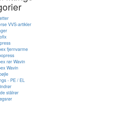
gorier
etter
rse VVS-artikler
nger
ofix
press
pex fjernvarme
bopress
pex rør Wavin
pex Wavin
bøjle
ings - PE / EL
indrør
de stålrør
ægsrør