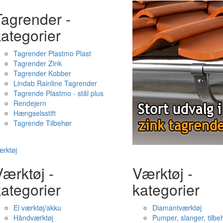
Tagrender -
ategorier
Tagrender Plastmo Plast
Tagrender Zink
Tagrender Kobber
Lindab Rainline Tagrender
Tagrende Plastmo - stål plus
Rendejern
Hængselsstift
Tagrende Tilbehør
rktøj
ærktøj -
Værktøj -
ategorier
kategorier
El værktøj/akku
Diamantværktøj
Håndværktøj
Pumper, slanger, tilbe