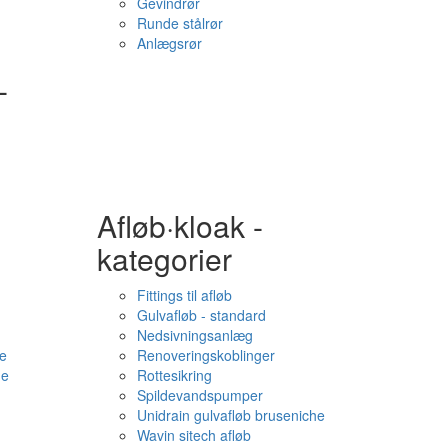
Gevindrør
Runde stålrør
Anlægsrør
-
Afløb·kloak -
kategorier
Fittings til afløb
Gulvafløb - standard
Nedsivningsanlæg
e
Renoveringskoblinger
me
Rottesikring
Spildevandspumper
Unidrain gulvafløb bruseniche
Wavin sitech afløb