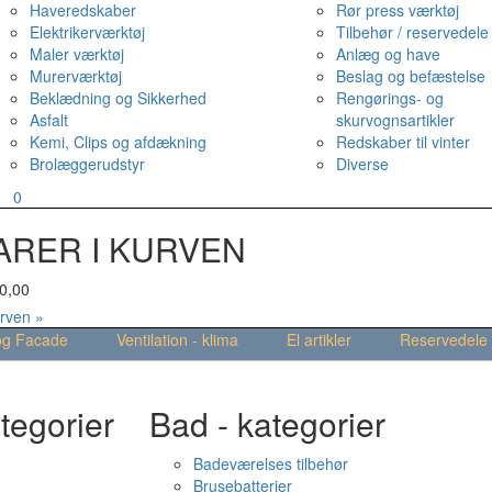
Haveredskaber
Rør press værktøj
Elektrikerværktøj
Tilbehør / reservedele
Maler værktøj
Anlæg og have
Murerværktøj
Beslag og befæstelse
Beklædning og Sikkerhed
Rengørings- og
Asfalt
skurvognsartikler
Kemi, Clips og afdækning
Redskaber til vinter
Brolæggerudstyr
Diverse
v
0
ARER I KURVEN
0,00
urven »
og Facade
Ventilation - klima
El artikler
Reservedele
tegorier
Bad - kategorier
Badeværelses tilbehør
Brusebatterier