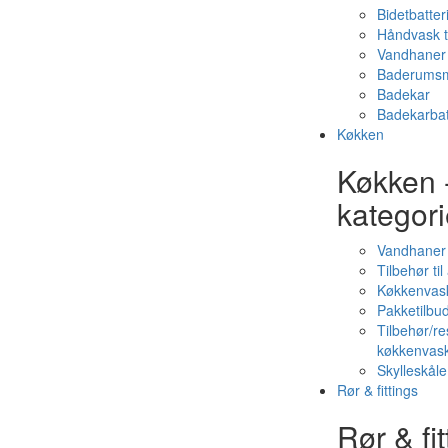
Bidetbatter
Håndvask t
Vandhaner 
Baderumsm
Badekar
Badekarbat
Køkken
Køkken 
kategori
Vandhaner
Tilbehør ti
Køkkenvas
Pakketilbud
Tilbehør/re
køkkenvas
Skylleskåle
Rør & fittings
Rør & fit