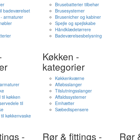
ier
Brusebatterier tilbehør
il badeværelset
Brusesystemer
- armaturer
Brusenicher og kabiner
øbler
Spejle og spejlskabe
Håndklædetørrere
terier
Badeværelsesbelysning
-
Køkken -
er
kategorier
Køkkenkværne
l armaturer
Afløbsslanger
ke
Tilslutningsslanger
 til køkken
Affaldssystemer
servedele til
Emhætter
ke
Sæbedispensere
 til køkkenvaske
tings -
Rør & fittings -
Rør &