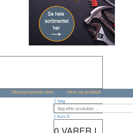
Ukategoriserede varer
Have og landskab
Søg
0
Kurv
0 VARER I