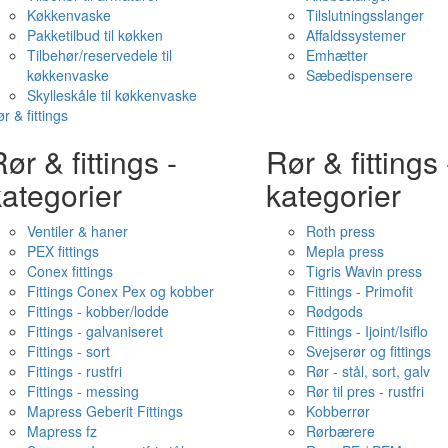
Køkkenvaske
Tilslutningsslanger
Pakketilbud til køkken
Affaldssystemer
Tilbehør/reservedele til
Emhætter
køkkenvaske
Sæbedispensere
Skylleskåle til køkkenvaske
r & fittings
ør & fittings -
Rør & fittings 
ategorier
kategorier
Ventiler & haner
Roth press
PEX fittings
Mepla press
Conex fittings
Tigris Wavin press
Fittings Conex Pex og kobber
Fittings - Primofit
Fittings - kobber/lodde
Rødgods
Fittings - galvaniseret
Fittings - Ijoint/Isiflo
Fittings - sort
Svejserør og fittings
Fittings - rustfri
Rør - stål, sort, galv
Fittings - messing
Rør til pres - rustfri
Mapress Geberit Fittings
Kobberrør
Mapress fz
Rørbærere