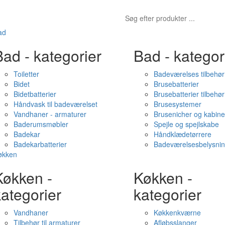
ad
ad - kategorier
Bad - kategor
Toiletter
Badeværelses tilbehør
Bidet
Brusebatterier
Bidetbatterier
Brusebatterier tilbehør
Håndvask til badeværelset
Brusesystemer
Vandhaner - armaturer
Brusenicher og kabine
Baderumsmøbler
Spejle og spejlskabe
Badekar
Håndklædetørrere
Badekarbatterier
Badeværelsesbelysni
økken
Køkken -
Køkken -
ategorier
kategorier
Vandhaner
Køkkenkværne
Tilbehør til armaturer
Afløbsslanger