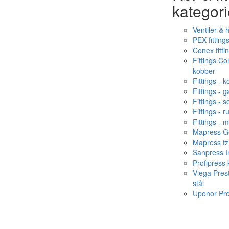
kategori
Ventiler & 
PEX fitting
Conex fitti
Fittings C
kobber
Fittings - 
Fittings - g
Fittings - s
Fittings - ru
Fittings - 
Mapress Ge
Mapress fz
Sanpress In
Profipress
Viega Pres
stål
Uponor Pr