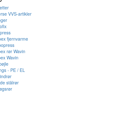
etter
rse VVS-artikler
nger
ofix
press
pex fjernvarme
bopress
pex rør Wavin
pex Wavin
bøjle
ings - PE / EL
indrør
de stålrør
ægsrør