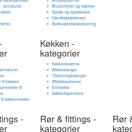
il badeværelset
Brusesystemer
- armaturer
Brusenicher og kabiner
øbler
Spejle og spejlskabe
Håndklædetørrere
terier
Badeværelsesbelysning
-
Køkken -
er
kategorier
Køkkenkværne
l armaturer
Afløbsslanger
ke
Tilslutningsslanger
 til køkken
Affaldssystemer
servedele til
Emhætter
ke
Sæbedispensere
 til køkkenvaske
tings -
Rør & fittings -
Rør &
er
kategorier
kate