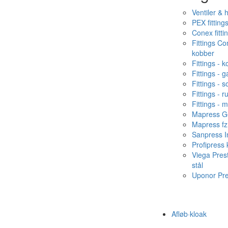
Ventiler & 
PEX fitting
Conex fitti
Fittings C
kobber
Fittings - 
Fittings - g
Fittings - s
Fittings - ru
Fittings - 
Mapress Ge
Mapress fz
Sanpress In
Profipress
Viega Pres
stål
Uponor Pr
Afløb·kloak