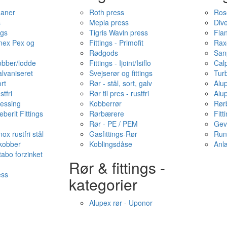
haner
Roth press
Ros
s
Mepla press
Dive
ngs
Tigris Wavin press
Fla
onex Pex og
Fittings - Primofit
Rax
Rødgods
San
kobber/lodde
Fittings - Ijoint/Isiflo
Cal
alvaniseret
Svejserør og fittings
Tur
ort
Rør - stål, sort, galv
Alu
stfri
Rør til pres - rustfri
Alu
messing
Kobberrør
Rør
berit Fittings
Rørbærere
Fitt
Rør - PE / PEM
Gev
ox rustfri stål
Gasfittings-Rør
Run
 kobber
Koblingsdåse
Anl
tabo forzinket
Rør & fittings -
ess
kategorier
Alupex rør - Uponor