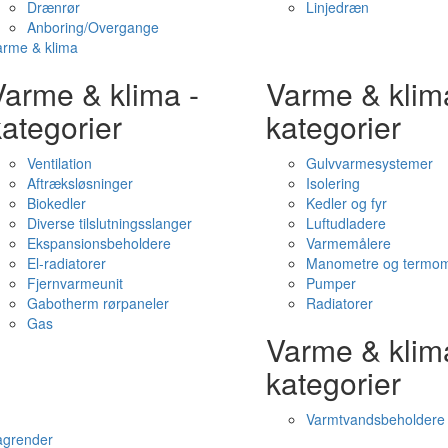
Drænrør
Linjedræn
Anboring/Overgange
arme & klima
Varme & klima -
Varme & klim
ategorier
kategorier
Ventilation
Gulvvarmesystemer
Aftræksløsninger
Isolering
Biokedler
Kedler og fyr
Diverse tilslutningsslanger
Luftudladere
Ekspansionsbeholdere
Varmemålere
El-radiatorer
Manometre og termom
Fjernvarmeunit
Pumper
Gabotherm rørpaneler
Radiatorer
Gas
Varme & klim
kategorier
Varmtvandsbeholdere
agrender