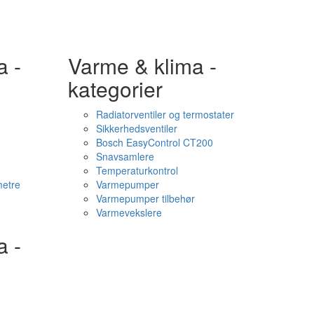
a -
Varme & klima -
kategorier
Radiatorventiler og termostater
Sikkerhedsventiler
Bosch EasyControl CT200
Snavsamlere
Temperaturkontrol
etre
Varmepumper
Varmepumper tilbehør
Varmevekslere
a -