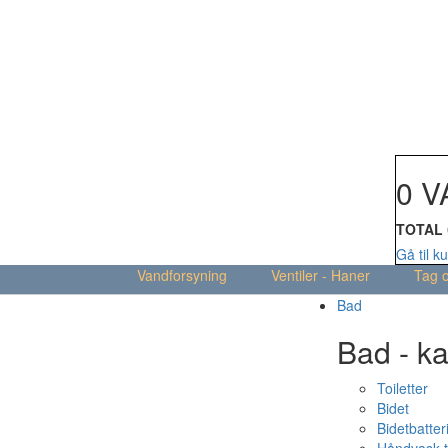
Din kur
0 V
TOTAL
Gå til k
Vandforsyning
Ventiler - Haner
Tag 
Bad
Bad - ka
Toiletter
Bidet
Bidetbatter