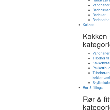
Håndvask t
Vandhaner 
Baderumsm
Badekar
Badekarbat
Køkken
Køkken 
kategori
Vandhaner
Tilbehør ti
Køkkenvas
Pakketilbud
Tilbehør/re
køkkenvas
Skylleskåle
Rør & fittings
Rør & fit
kategori