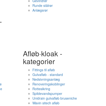
Gevindrør
Runde stålrør
Anlægsrør
-
Afløb·kloak -
kategorier
Fittings til afløb
Gulvafløb - standard
Nedsivningsanlæg
e
Renoveringskoblinger
me
Rottesikring
Spildevandspumper
Unidrain gulvafløb bruseniche
Wavin sitech afløb