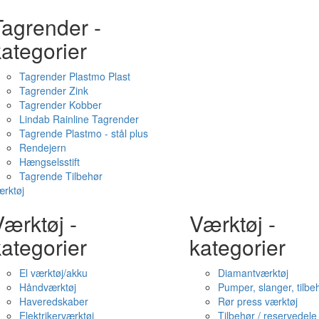
Tagrender -
ategorier
Tagrender Plastmo Plast
Tagrender Zink
Tagrender Kobber
Lindab Rainline Tagrender
Tagrende Plastmo - stål plus
Rendejern
Hængselsstift
Tagrende Tilbehør
rktøj
ærktøj -
Værktøj -
ategorier
kategorier
El værktøj/akku
Diamantværktøj
Håndværktøj
Pumper, slanger, tilbe
Haveredskaber
Rør press værktøj
Elektrikerværktøj
Tilbehør / reservedele