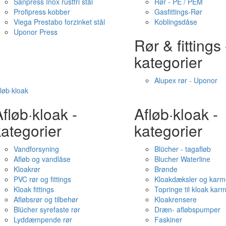
Sanpress Inox rustfri stål
Rør - PE / PEM
Profipress kobber
Gasfittings-Rør
Viega Prestabo forzinket stål
Koblingsdåse
Uponor Press
Rør & fittings 
kategorier
Alupex rør - Uponor
løb·kloak
fløb·kloak -
Afløb·kloak -
ategorier
kategorier
Vandforsyning
Blücher - tagafløb
Afløb og vandlåse
Blucher Waterline
Kloakrør
Brønde
PVC rør og fittings
Kloakdæksler og karm
Kloak fittings
Topringe til kloak kar
Afløbsrør og tilbehør
Kloakrensere
Blücher syrefaste rør
Dræn- afløbspumper
Lyddæmpende rør
Faskiner