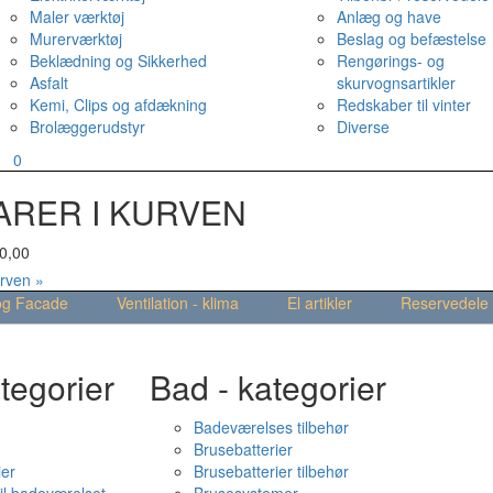
Maler værktøj
Anlæg og have
Murerværktøj
Beslag og befæstelse
Beklædning og Sikkerhed
Rengørings- og
Asfalt
skurvognsartikler
Kemi, Clips og afdækning
Redskaber til vinter
Brolæggerudstyr
Diverse
v
0
ARER I KURVEN
0,00
urven »
og Facade
Ventilation - klima
El artikler
Reservedele
tegorier
Bad - kategorier
Badeværelses tilbehør
Brusebatterier
ier
Brusebatterier tilbehør