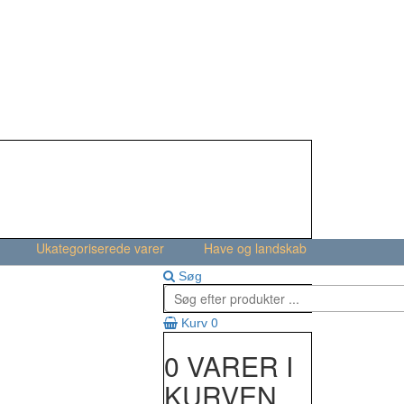
Ukategoriserede varer
Have og landskab
Søg
0
Kurv
0 VARER I
KURVEN