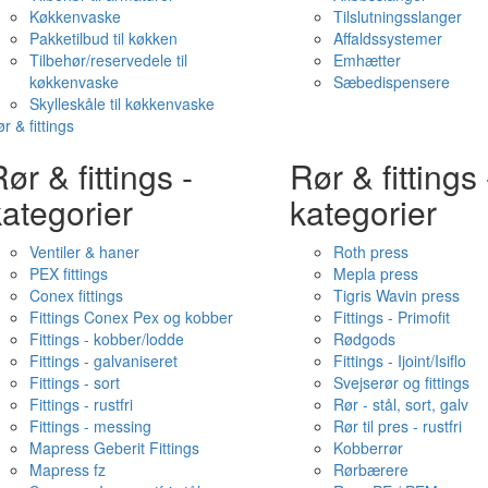
Køkkenvaske
Tilslutningsslanger
Pakketilbud til køkken
Affaldssystemer
Tilbehør/reservedele til
Emhætter
køkkenvaske
Sæbedispensere
Skylleskåle til køkkenvaske
r & fittings
ør & fittings -
Rør & fittings 
ategorier
kategorier
Ventiler & haner
Roth press
PEX fittings
Mepla press
Conex fittings
Tigris Wavin press
Fittings Conex Pex og kobber
Fittings - Primofit
Fittings - kobber/lodde
Rødgods
Fittings - galvaniseret
Fittings - Ijoint/Isiflo
Fittings - sort
Svejserør og fittings
Fittings - rustfri
Rør - stål, sort, galv
Fittings - messing
Rør til pres - rustfri
Mapress Geberit Fittings
Kobberrør
Mapress fz
Rørbærere