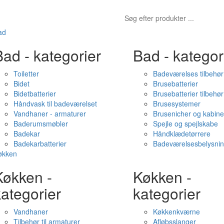
ad
ad - kategorier
Bad - kategor
Toiletter
Badeværelses tilbehør
Bidet
Brusebatterier
Bidetbatterier
Brusebatterier tilbehør
Håndvask til badeværelset
Brusesystemer
Vandhaner - armaturer
Brusenicher og kabine
Baderumsmøbler
Spejle og spejlskabe
Badekar
Håndklædetørrere
Badekarbatterier
Badeværelsesbelysni
økken
Køkken -
Køkken -
ategorier
kategorier
Vandhaner
Køkkenkværne
Tilbehør til armaturer
Afløbsslanger