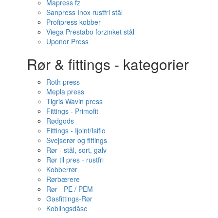
Mapress fz
Sanpress Inox rustfri stål
Profipress kobber
Viega Prestabo forzinket stål
Uponor Press
Rør & fittings - kategorier
Roth press
Mepla press
Tigris Wavin press
Fittings - Primofit
Rødgods
Fittings - Ijoint/Isiflo
Svejserør og fittings
Rør - stål, sort, galv
Rør til pres - rustfri
Kobberrør
Rørbærere
Rør - PE / PEM
Gasfittings-Rør
Koblingsdåse