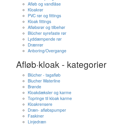
Afløb og vandlåse
Kloakrør
PVC rør og fittings
Kloak fittings
Afløbsrør og tilbehør
Blücher syrefaste rør
Lyddæmpende rør
Drænrør
Anboring/Overgange
Afløb·kloak - kategorier
Blücher - tagafløb
Blucher Waterline
Brønde
Kloakdæksler og karme
Topringe til kloak karme
Kloakrensere
Dræn- afløbspumper
Faskiner
Linjedræn