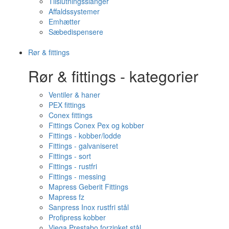
Tilslutningsslanger
Affaldssystemer
Emhætter
Sæbedispensere
Rør & fittings
Rør & fittings - kategorier
Ventiler & haner
PEX fittings
Conex fittings
Fittings Conex Pex og kobber
Fittings - kobber/lodde
Fittings - galvaniseret
Fittings - sort
Fittings - rustfri
Fittings - messing
Mapress Geberit Fittings
Mapress fz
Sanpress Inox rustfri stål
Profipress kobber
Viega Prestabo forzinket stål