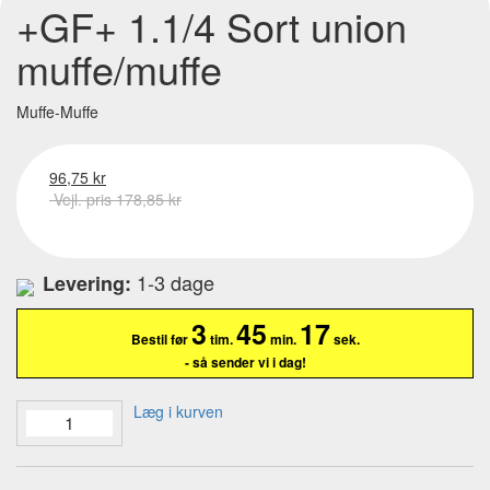
+GF+ 1.1/4 Sort union
muffe/muffe
Muffe-Muffe
96,75 kr
Vejl. pris 178,85 kr
1-3 dage
Levering:
3
45
16
Bestil før
tim.
min.
sek.
- så sender vi i dag!
Læg i kurven