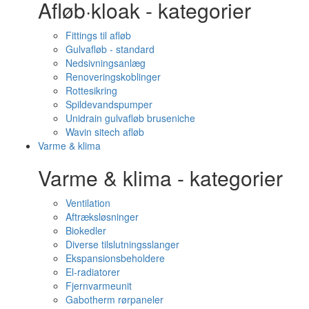
Afløb·kloak - kategorier
Fittings til afløb
Gulvafløb - standard
Nedsivningsanlæg
Renoveringskoblinger
Rottesikring
Spildevandspumper
Unidrain gulvafløb bruseniche
Wavin sitech afløb
Varme & klima
Varme & klima - kategorier
Ventilation
Aftræksløsninger
Biokedler
Diverse tilslutningsslanger
Ekspansionsbeholdere
El-radiatorer
Fjernvarmeunit
Gabotherm rørpaneler