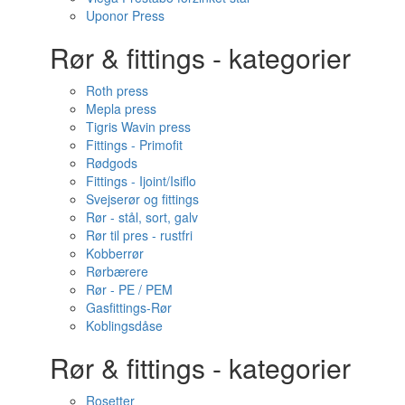
Uponor Press
Rør & fittings - kategorier
Roth press
Mepla press
Tigris Wavin press
Fittings - Primofit
Rødgods
Fittings - Ijoint/Isiflo
Svejserør og fittings
Rør - stål, sort, galv
Rør til pres - rustfri
Kobberrør
Rørbærere
Rør - PE / PEM
Gasfittings-Rør
Koblingsdåse
Rør & fittings - kategorier
Rosetter