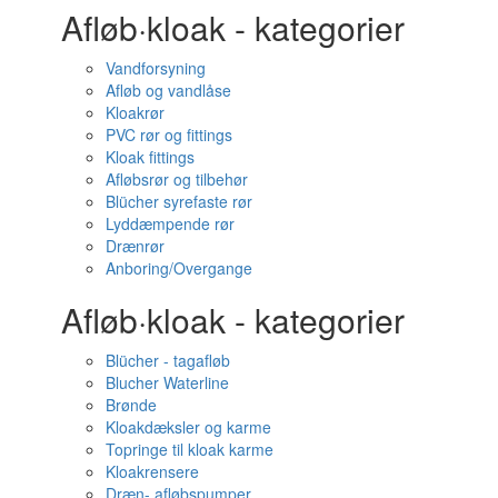
Afløb·kloak - kategorier
Vandforsyning
Afløb og vandlåse
Kloakrør
PVC rør og fittings
Kloak fittings
Afløbsrør og tilbehør
Blücher syrefaste rør
Lyddæmpende rør
Drænrør
Anboring/Overgange
Afløb·kloak - kategorier
Blücher - tagafløb
Blucher Waterline
Brønde
Kloakdæksler og karme
Topringe til kloak karme
Kloakrensere
Dræn- afløbspumper