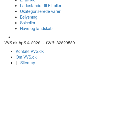
Ladestander til EL-biler
Ukategoriserede varer
Belysning
Solceller
Have og landskab
Gulvvarme - Megatherm
VVS.dk ApS © 2026 · CVR: 32829589
Kontakt VVS.dk
Om VVS.dk
|
Sitemap