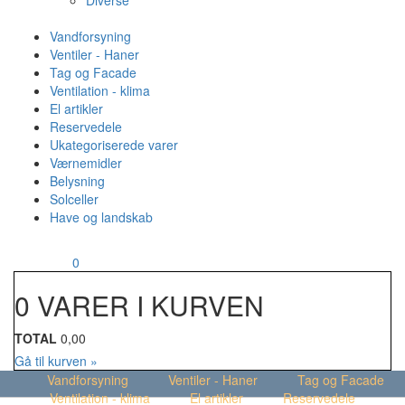
Diverse
Vandforsyning
Ventiler - Haner
Tag og Facade
Ventilation - klima
El artikler
Reservedele
Ukategoriserede varer
Værnemidler
Belysning
Solceller
Have og landskab
MENU
Din kurv
0
0 VARER I KURVEN
TOTAL
0,00
Gå til kurven »
Vandforsyning
Ventiler - Haner
Tag og Facade
Ventilation - klima
El artikler
Reservedele