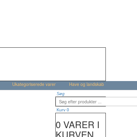
Ukategoriserede varer
Have og landskab
Søg
0
Kurv
0 VARER I
KURVEN