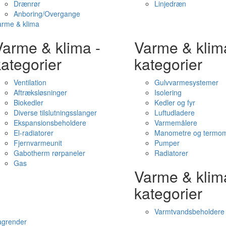
Drænrør
Linjedræn
Anboring/Overgange
arme & klima
Varme & klima -
Varme & klim
ategorier
kategorier
Ventilation
Gulvvarmesystemer
Aftræksløsninger
Isolering
Biokedler
Kedler og fyr
Diverse tilslutningsslanger
Luftudladere
Ekspansionsbeholdere
Varmemålere
El-radiatorer
Manometre og termom
Fjernvarmeunit
Pumper
Gabotherm rørpaneler
Radiatorer
Gas
Varme & klim
kategorier
Varmtvandsbeholdere
agrender