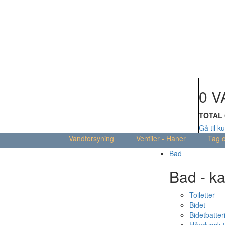
Din kur
0 V
TOTAL
Gå til k
Vandforsyning
Ventiler - Haner
Tag 
Bad
Bad - ka
Toiletter
Bidet
Bidetbatter