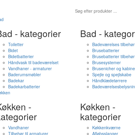
ad
ad - kategorier
Bad - kategor
Toiletter
Badeværelses tilbehør
Bidet
Brusebatterier
Bidetbatterier
Brusebatterier tilbehør
Håndvask til badeværelset
Brusesystemer
Vandhaner - armaturer
Brusenicher og kabine
Baderumsmøbler
Spejle og spejlskabe
Badekar
Håndklædetørrere
Badekarbatterier
Badeværelsesbelysni
økken
Køkken -
Køkken -
ategorier
kategorier
Vandhaner
Køkkenkværne
Tilbehør til armaturer
Afløbsslanger