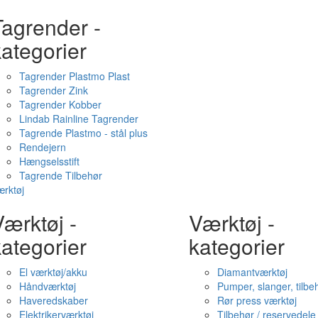
Tagrender -
ategorier
Tagrender Plastmo Plast
Tagrender Zink
Tagrender Kobber
Lindab Rainline Tagrender
Tagrende Plastmo - stål plus
Rendejern
Hængselsstift
Tagrende Tilbehør
rktøj
ærktøj -
Værktøj -
ategorier
kategorier
El værktøj/akku
Diamantværktøj
Håndværktøj
Pumper, slanger, tilbe
Haveredskaber
Rør press værktøj
Elektrikerværktøj
Tilbehør / reservedele