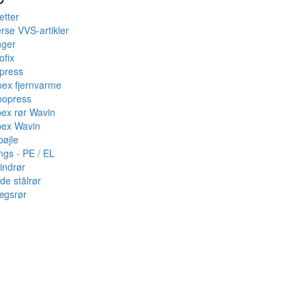
etter
rse VVS-artikler
nger
ofix
press
pex fjernvarme
bopress
pex rør Wavin
pex Wavin
bøjle
ings - PE / EL
indrør
de stålrør
ægsrør