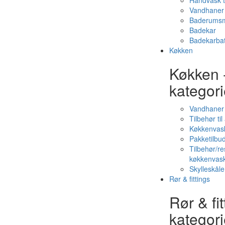
Håndvask t
Vandhaner 
Baderumsm
Badekar
Badekarbat
Køkken
Køkken 
kategori
Vandhaner
Tilbehør ti
Køkkenvas
Pakketilbud
Tilbehør/re
køkkenvas
Skylleskåle
Rør & fittings
Rør & fit
kategori