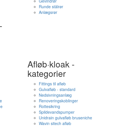
Gevindrør
Runde stålrør
Anlægsrør
-
Afløb·kloak -
kategorier
Fittings til afløb
Gulvafløb - standard
Nedsivningsanlæg
e
Renoveringskoblinger
me
Rottesikring
Spildevandspumper
Unidrain gulvafløb bruseniche
Wavin sitech afløb