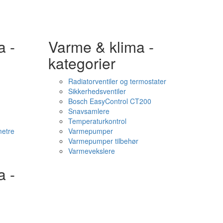
a -
Varme & klima -
kategorier
Radiatorventiler og termostater
Sikkerhedsventiler
Bosch EasyControl CT200
Snavsamlere
Temperaturkontrol
etre
Varmepumper
Varmepumper tilbehør
Varmevekslere
a -