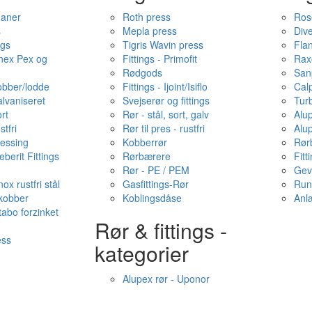
haner
Roth press
Ros
s
Mepla press
Dive
ngs
Tigris Wavin press
Fla
onex Pex og
Fittings - Primofit
Rax
Rødgods
San
kobber/lodde
Fittings - Ijoint/Isiflo
Cal
alvaniseret
Svejserør og fittings
Tur
ort
Rør - stål, sort, galv
Alu
stfri
Rør til pres - rustfri
Alu
messing
Kobberrør
Rør
berit Fittings
Rørbærere
Fitt
Rør - PE / PEM
Gev
ox rustfri stål
Gasfittings-Rør
Run
 kobber
Koblingsdåse
Anl
tabo forzinket
Rør & fittings -
ess
kategorier
Alupex rør - Uponor