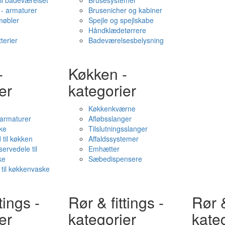
il badeværelset
Brusesystemer
- armaturer
Brusenicher og kabiner
øbler
Spejle og spejlskabe
Håndklædetørrere
terier
Badeværelsesbelysning
-
Køkken -
er
kategorier
Køkkenkværne
l armaturer
Afløbsslanger
ke
Tilslutningsslanger
 til køkken
Affaldssystemer
servedele til
Emhætter
ke
Sæbedispensere
 til køkkenvaske
tings -
Rør & fittings -
Rør &
er
kategorier
kate