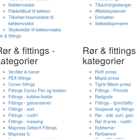
Køkkenvaske
Tilslutningsslanger
Pakketilbud til køkken
Affaldssystemer
Tilbehør/reservedele til
Emhætter
køkkenvaske
Sæbedispensere
Skylleskåle til køkkenvaske
r & fittings
ør & fittings -
Rør & fittings 
ategorier
kategorier
Ventiler & haner
Roth press
PEX fittings
Mepla press
Conex fittings
Tigris Wavin press
Fittings Conex Pex og kobber
Fittings - Primofit
Fittings - kobber/lodde
Rødgods
Fittings - galvaniseret
Fittings - Ijoint/Isiflo
Fittings - sort
Svejserør og fittings
Fittings - rustfri
Rør - stål, sort, galv
Fittings - messing
Rør til pres - rustfri
Mapress Geberit Fittings
Kobberrør
Mapress fz
Rørbærere