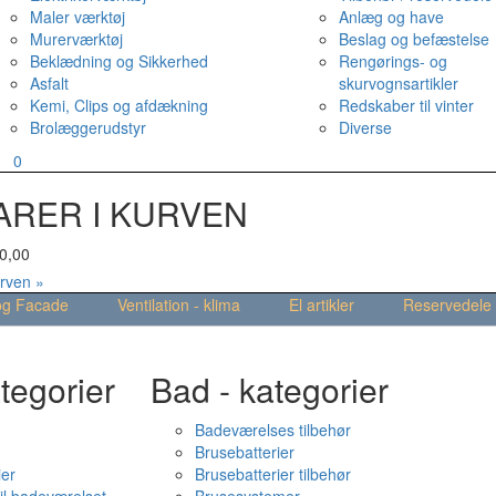
Maler værktøj
Anlæg og have
Murerværktøj
Beslag og befæstelse
Beklædning og Sikkerhed
Rengørings- og
Asfalt
skurvognsartikler
Kemi, Clips og afdækning
Redskaber til vinter
Brolæggerudstyr
Diverse
v
0
ARER I KURVEN
0,00
urven »
og Facade
Ventilation - klima
El artikler
Reservedele
tegorier
Bad - kategorier
Badeværelses tilbehør
Brusebatterier
ier
Brusebatterier tilbehør