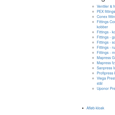
Ventiler & 
PEX fitting
Conex fitti
Fittings C
kobber
Fittings - 
Fittings - g
Fittings - s
Fittings - ru
Fittings - 
Mapress Ge
Mapress fz
Sanpress In
Profipress
Viega Pres
stål
Uponor Pr
Afløb·kloak