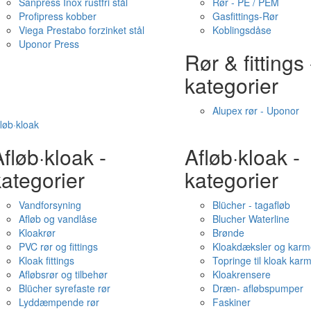
Sanpress Inox rustfri stål
Rør - PE / PEM
Profipress kobber
Gasfittings-Rør
Viega Prestabo forzinket stål
Koblingsdåse
Uponor Press
Rør & fittings 
kategorier
Alupex rør - Uponor
løb·kloak
fløb·kloak -
Afløb·kloak -
ategorier
kategorier
Vandforsyning
Blücher - tagafløb
Afløb og vandlåse
Blucher Waterline
Kloakrør
Brønde
PVC rør og fittings
Kloakdæksler og karm
Kloak fittings
Topringe til kloak kar
Afløbsrør og tilbehør
Kloakrensere
Blücher syrefaste rør
Dræn- afløbspumper
Lyddæmpende rør
Faskiner