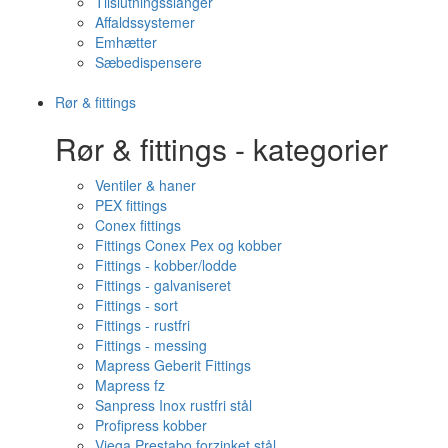
Tilslutningsslanger
Affaldssystemer
Emhætter
Sæbedispensere
Rør & fittings
Rør & fittings - kategorier
Ventiler & haner
PEX fittings
Conex fittings
Fittings Conex Pex og kobber
Fittings - kobber/lodde
Fittings - galvaniseret
Fittings - sort
Fittings - rustfri
Fittings - messing
Mapress Geberit Fittings
Mapress fz
Sanpress Inox rustfri stål
Profipress kobber
Viega Prestabo forzinket stål