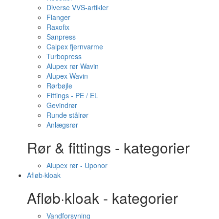
Diverse VVS-artikler
Flanger
Raxofix
Sanpress
Calpex fjernvarme
Turbopress
Alupex rør Wavin
Alupex Wavin
Rørbøjle
Fittings - PE / EL
Gevindrør
Runde stålrør
Anlægsrør
Rør & fittings - kategorier
Alupex rør - Uponor
Afløb·kloak
Afløb·kloak - kategorier
Vandforsyning