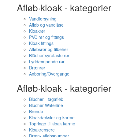
Afløb·kloak - kategorier
Vandforsyning
Afløb og vandlåse
Kloakrør
PVC rør og fittings
Kloak fittings
Afløbsrør og tilbehør
Blücher syrefaste rør
Lyddæmpende rør
Drænrør
Anboring/Overgange
Afløb·kloak - kategorier
Blücher - tagafløb
Blucher Waterline
Brønde
Kloakdæksler og karme
Topringe til kloak karme
Kloakrensere
Dræn- afløbspumper