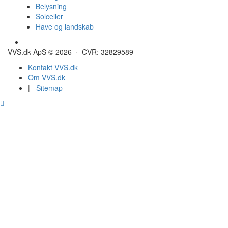
Belysning
Solceller
Have og landskab
Gulvvarme - Megatherm
VVS.dk ApS © 2026 · CVR: 32829589
Kontakt VVS.dk
Om VVS.dk
|
Sitemap