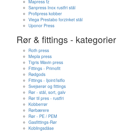
Mapress fz
Sanpress Inox rustfri stål
Profipress kobber
Viega Prestabo forzinket stål
Uponor Press
Rør & fittings - kategorier
Roth press
Mepla press
Tigris Wavin press
Fittings - Primofit
Rødgods
Fittings - Ijoint/Isiflo
Svejserør og fittings
Rør - stål, sort, galv
Rør til pres - rustfri
Kobberrør
Rørbærere
Rør - PE / PEM
Gasfittings-Rør
Koblingsdåse