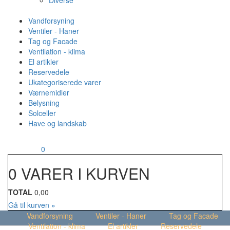
Diverse
Vandforsyning
Ventiler - Haner
Tag og Facade
Ventilation - klima
El artikler
Reservedele
Ukategoriserede varer
Værnemidler
Belysning
Solceller
Have og landskab
MENU
Din kurv
0
0 VARER I KURVEN
TOTAL
0,00
Gå til kurven »
Vandforsyning
Ventiler - Haner
Tag og Facade
Ventilation - klima
El artikler
Reservedele