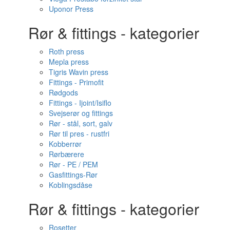
Uponor Press
Rør & fittings - kategorier
Roth press
Mepla press
Tigris Wavin press
Fittings - Primofit
Rødgods
Fittings - Ijoint/Isiflo
Svejserør og fittings
Rør - stål, sort, galv
Rør til pres - rustfri
Kobberrør
Rørbærere
Rør - PE / PEM
Gasfittings-Rør
Koblingsdåse
Rør & fittings - kategorier
Rosetter