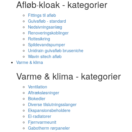
Afløb·kloak - kategorier
Fittings til afløb
Gulvafløb - standard
Nedsivningsanlæg
Renoveringskoblinger
Rottesikring
Spildevandspumper
Unidrain gulvafløb bruseniche
Wavin sitech afløb
Varme & klima
Varme & klima - kategorier
Ventilation
Aftræksløsninger
Biokedler
Diverse tilslutningsslanger
Ekspansionsbeholdere
El-radiatorer
Fjernvarmeunit
Gabotherm rørpaneler