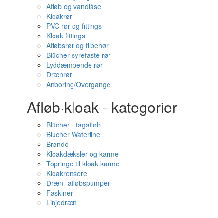
Afløb og vandlåse
Kloakrør
PVC rør og fittings
Kloak fittings
Afløbsrør og tilbehør
Blücher syrefaste rør
Lyddæmpende rør
Drænrør
Anboring/Overgange
Afløb·kloak - kategorier
Blücher - tagafløb
Blucher Waterline
Brønde
Kloakdæksler og karme
Topringe til kloak karme
Kloakrensere
Dræn- afløbspumper
Faskiner
Linjedræn