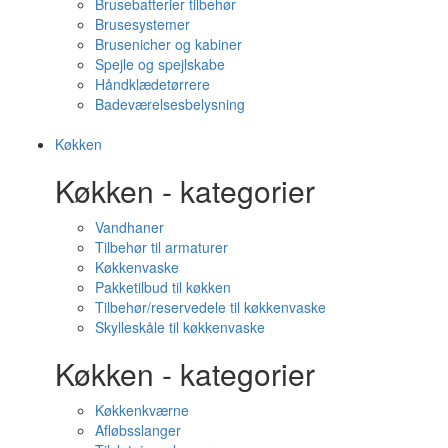
Brusebatterier tilbehør
Brusesystemer
Brusenicher og kabiner
Spejle og spejlskabe
Håndklædetørrere
Badeværelsesbelysning
Køkken
Køkken - kategorier
Vandhaner
Tilbehør til armaturer
Køkkenvaske
Pakketilbud til køkken
Tilbehør/reservedele til køkkenvaske
Skylleskåle til køkkenvaske
Køkken - kategorier
Køkkenkværne
Afløbsslanger