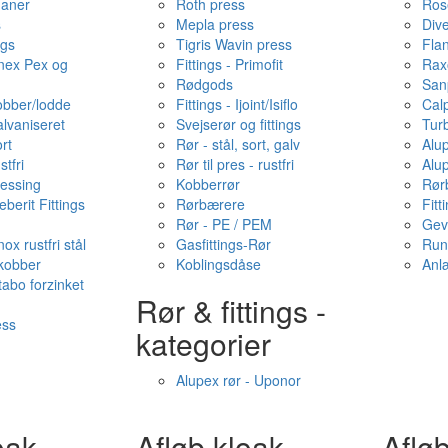
haner
Roth press
Ros
s
Mepla press
Dive
ngs
Tigris Wavin press
Fla
onex Pex og
Fittings - Primofit
Rax
Rødgods
San
kobber/lodde
Fittings - Ijoint/Isiflo
Cal
alvaniseret
Svejserør og fittings
Tur
ort
Rør - stål, sort, galv
Alu
stfri
Rør til pres - rustfri
Alu
messing
Kobberrør
Rør
berit Fittings
Rørbærere
Fitt
Rør - PE / PEM
Gev
ox rustfri stål
Gasfittings-Rør
Run
 kobber
Koblingsdåse
Anl
tabo forzinket
Rør & fittings -
ess
kategorier
Alupex rør - Uponor
oak -
Afløb·kloak -
Afløb