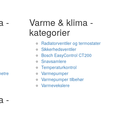
a -
Varme & klima -
kategorier
Radiatorventiler og termostater
Sikkerhedsventiler
Bosch EasyControl CT200
Snavsamlere
Temperaturkontrol
etre
Varmepumper
Varmepumper tilbehør
Varmevekslere
a -