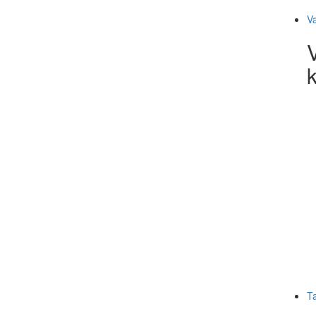
V
k
T