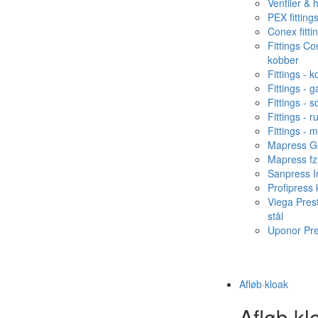
Ventiler & 
PEX fitting
Conex fitti
Fittings C
kobber
Fittings - 
Fittings - g
Fittings - s
Fittings - ru
Fittings - 
Mapress Ge
Mapress fz
Sanpress In
Profipress
Viega Pres
stål
Uponor Pr
Afløb·kloak
Afløb·kl