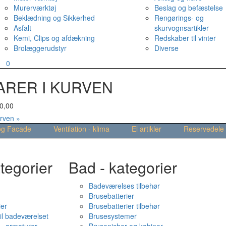
Murerværktøj
Beslag og befæstelse
Beklædning og Sikkerhed
Rengørings- og
Asfalt
skurvognsartikler
Kemi, Clips og afdækning
Redskaber til vinter
Brolæggerudstyr
Diverse
v
0
ARER I KURVEN
0,00
urven »
og Facade
Ventilation - klima
El artikler
Reservedele
tegorier
Bad - kategorier
Badeværelses tilbehør
Brusebatterier
ier
Brusebatterier tilbehør
il badeværelset
Brusesystemer