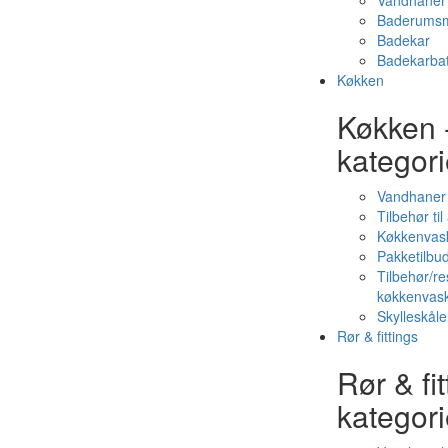
Vandhaner 
Baderumsm
Badekar
Badekarbat
Køkken
Køkken 
kategori
Vandhaner
Tilbehør ti
Køkkenvas
Pakketilbud
Tilbehør/re
køkkenvas
Skylleskåle
Rør & fittings
Rør & fit
kategori