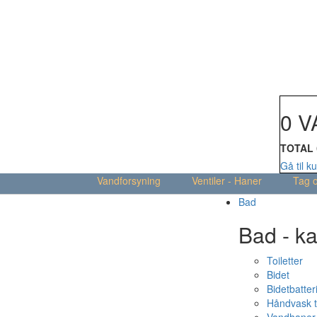
Din kur
0 V
TOTAL
Gå til k
Vandforsyning
Ventiler - Haner
Tag 
Bad
Bad - ka
Toiletter
Bidet
Bidetbatter
Håndvask t