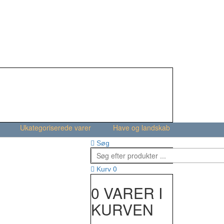
Ukategoriserede varer
Have og landskab
Søg
0
Kurv
0 VARER I
KURVEN