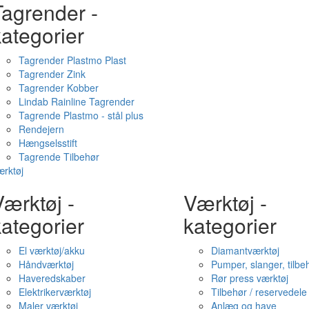
Tagrender -
ategorier
Tagrender Plastmo Plast
Tagrender Zink
Tagrender Kobber
Lindab Rainline Tagrender
Tagrende Plastmo - stål plus
Rendejern
Hængselsstift
Tagrende Tilbehør
rktøj
ærktøj -
Værktøj -
ategorier
kategorier
El værktøj/akku
Diamantværktøj
Håndværktøj
Pumper, slanger, tilbe
Haveredskaber
Rør press værktøj
Elektrikerværktøj
Tilbehør / reservedele
Maler værktøj
Anlæg og have