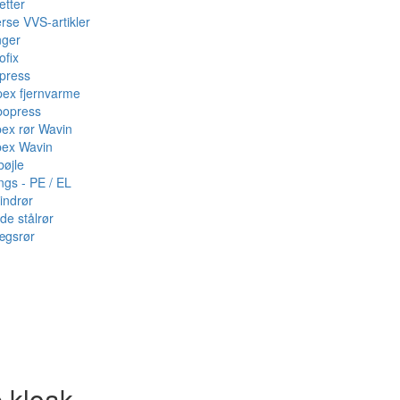
etter
rse VVS-artikler
nger
ofix
press
pex fjernvarme
bopress
pex rør Wavin
pex Wavin
bøjle
ings - PE / EL
indrør
de stålrør
ægsrør
·kloak -