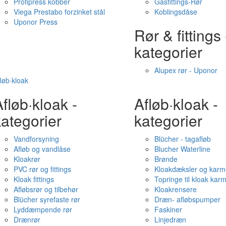
Profipress kobber
Gasfittings-Rør
Viega Prestabo forzinket stål
Koblingsdåse
Uponor Press
Rør & fittings 
kategorier
Alupex rør - Uponor
løb·kloak
fløb·kloak -
Afløb·kloak -
ategorier
kategorier
Vandforsyning
Blücher - tagafløb
Afløb og vandlåse
Blucher Waterline
Kloakrør
Brønde
PVC rør og fittings
Kloakdæksler og karm
Kloak fittings
Topringe til kloak kar
Afløbsrør og tilbehør
Kloakrensere
Blücher syrefaste rør
Dræn- afløbspumper
Lyddæmpende rør
Faskiner
Drænrør
Linjedræn