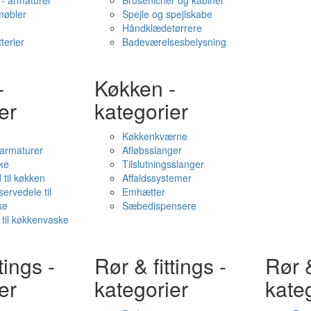
- armaturer
Brusenicher og kabiner
øbler
Spejle og spejlskabe
Håndklædetørrere
terier
Badeværelsesbelysning
-
Køkken -
er
kategorier
Køkkenkværne
l armaturer
Afløbsslanger
ke
Tilslutningsslanger
 til køkken
Affaldssystemer
servedele til
Emhætter
ke
Sæbedispensere
 til køkkenvaske
tings -
Rør & fittings -
Rør &
er
kategorier
kate