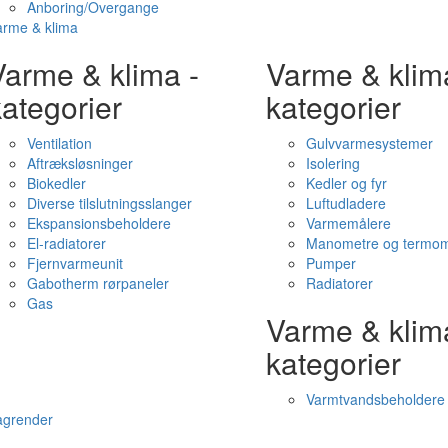
Anboring/Overgange
arme & klima
Varme & klima -
Varme & klim
ategorier
kategorier
Ventilation
Gulvvarmesystemer
Aftræksløsninger
Isolering
Biokedler
Kedler og fyr
Diverse tilslutningsslanger
Luftudladere
Ekspansionsbeholdere
Varmemålere
El-radiatorer
Manometre og termom
Fjernvarmeunit
Pumper
Gabotherm rørpaneler
Radiatorer
Gas
Varme & klim
kategorier
Varmtvandsbeholdere
agrender