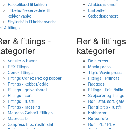
Pakketilbud til køkken
Affaldssystemer
Tilbehør/reservedele til
Emhætter
køkkenvaske
Sæbedispensere
Skylleskåle til køkkenvaske
r & fittings
ør & fittings -
Rør & fittings 
ategorier
kategorier
Ventiler & haner
Roth press
PEX fittings
Mepla press
Conex fittings
Tigris Wavin press
Fittings Conex Pex og kobber
Fittings - Primofit
Fittings - kobber/lodde
Rødgods
Fittings - galvaniseret
Fittings - Ijoint/Isiflo
Fittings - sort
Svejserør og fittings
Fittings - rustfri
Rør - stål, sort, galv
Fittings - messing
Rør til pres - rustfri
Mapress Geberit Fittings
Kobberrør
Mapress fz
Rørbærere
Sanpress Inox rustfri stål
Rør - PE / PEM