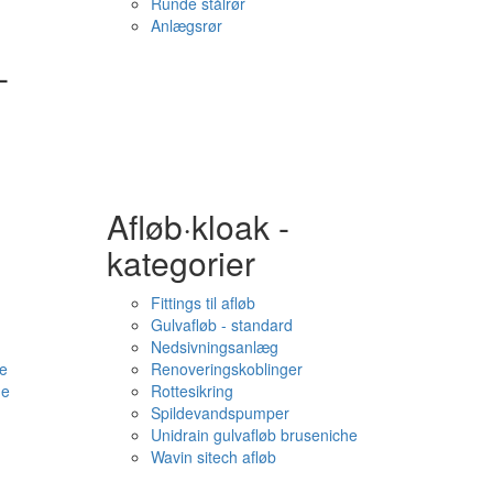
Runde stålrør
Anlægsrør
-
Afløb·kloak -
kategorier
Fittings til afløb
Gulvafløb - standard
Nedsivningsanlæg
e
Renoveringskoblinger
me
Rottesikring
Spildevandspumper
Unidrain gulvafløb bruseniche
Wavin sitech afløb