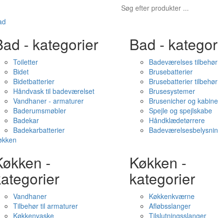
ad
ad - kategorier
Bad - kategor
Toiletter
Badeværelses tilbehør
Bidet
Brusebatterier
Bidetbatterier
Brusebatterier tilbehør
Håndvask til badeværelset
Brusesystemer
Vandhaner - armaturer
Brusenicher og kabine
Baderumsmøbler
Spejle og spejlskabe
Badekar
Håndklædetørrere
Badekarbatterier
Badeværelsesbelysni
økken
Køkken -
Køkken -
ategorier
kategorier
Vandhaner
Køkkenkværne
Tilbehør til armaturer
Afløbsslanger
Køkkenvaske
Tilslutningsslanger