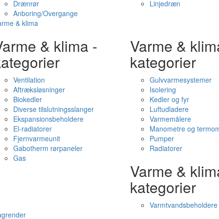
Drænrør
Linjedræn
Anboring/Overgange
arme & klima
Varme & klima -
Varme & klim
ategorier
kategorier
Ventilation
Gulvvarmesystemer
Aftræksløsninger
Isolering
Biokedler
Kedler og fyr
Diverse tilslutningsslanger
Luftudladere
Ekspansionsbeholdere
Varmemålere
El-radiatorer
Manometre og termom
Fjernvarmeunit
Pumper
Gabotherm rørpaneler
Radiatorer
Gas
Varme & klim
kategorier
Varmtvandsbeholdere
agrender