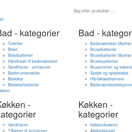
ad
ad - kategorier
Bad - kategor
Toiletter
Badeværelses tilbehør
Bidet
Brusebatterier
Bidetbatterier
Brusebatterier tilbehør
Håndvask til badeværelset
Brusesystemer
Vandhaner - armaturer
Brusenicher og kabine
Baderumsmøbler
Spejle og spejlskabe
Badekar
Håndklædetørrere
Badekarbatterier
Badeværelsesbelysni
økken
Køkken -
Køkken -
ategorier
kategorier
Vandhaner
Køkkenkværne
Tilbehør til armaturer
Afløbsslanger