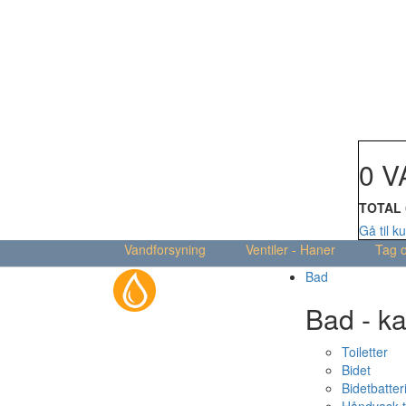
Din kur
0 V
TOTAL
Gå til k
Vandforsyning
Ventiler - Haner
Tag 
Bad
Bad - ka
Toiletter
Bidet
Bidetbatter