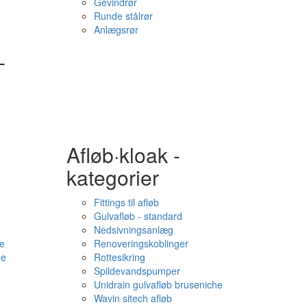
Gevindrør
Runde stålrør
Anlægsrør
-
Afløb·kloak -
kategorier
Fittings til afløb
Gulvafløb - standard
Nedsivningsanlæg
e
Renoveringskoblinger
me
Rottesikring
Spildevandspumper
Unidrain gulvafløb bruseniche
Wavin sitech afløb