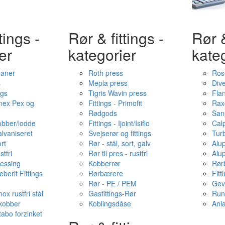
tings -
Rør & fittings -
Rør &
er
kategorier
kate
haner
Roth press
Ros
s
Mepla press
Dive
ngs
Tigris Wavin press
Fla
onex Pex og
Fittings - Primofit
Rax
Rødgods
San
kobber/lodde
Fittings - Ijoint/Isiflo
Cal
alvaniseret
Svejserør og fittings
Tur
ort
Rør - stål, sort, galv
Alu
stfri
Rør til pres - rustfri
Alu
messing
Kobberrør
Rør
berit Fittings
Rørbærere
Fitt
Rør - PE / PEM
Gev
ox rustfri stål
Gasfittings-Rør
Run
 kobber
Koblingsdåse
Anl
tabo forzinket