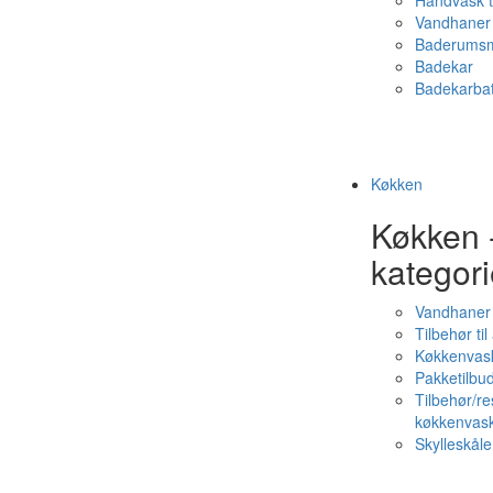
Håndvask t
Vandhaner 
Baderumsm
Badekar
Badekarbat
Køkken
Køkken 
kategori
Vandhaner
Tilbehør ti
Køkkenvas
Pakketilbud
Tilbehør/re
køkkenvas
Skylleskåle