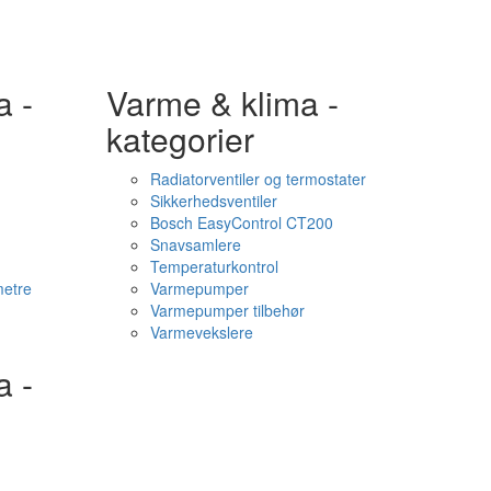
a -
Varme & klima -
kategorier
Radiatorventiler og termostater
Sikkerhedsventiler
Bosch EasyControl CT200
Snavsamlere
Temperaturkontrol
etre
Varmepumper
Varmepumper tilbehør
Varmevekslere
a -