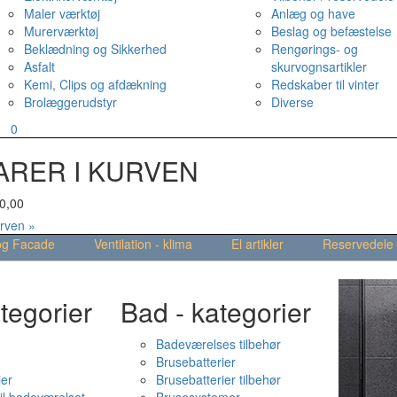
Maler værktøj
Anlæg og have
Murerværktøj
Beslag og befæstelse
Beklædning og Sikkerhed
Rengørings- og
Asfalt
skurvognsartikler
Kemi, Clips og afdækning
Redskaber til vinter
Brolæggerudstyr
Diverse
v
0
ARER I KURVEN
0,00
urven »
og Facade
Ventilation - klima
El artikler
Reservedele
tegorier
Bad - kategorier
Badeværelses tilbehør
Brusebatterier
ier
Brusebatterier tilbehør