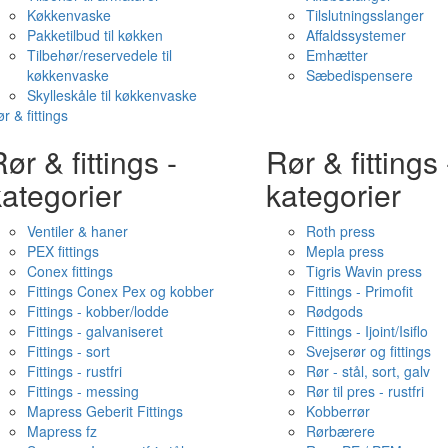
Køkkenvaske
Tilslutningsslanger
Pakketilbud til køkken
Affaldssystemer
Tilbehør/reservedele til
Emhætter
køkkenvaske
Sæbedispensere
Skylleskåle til køkkenvaske
r & fittings
ør & fittings -
Rør & fittings 
ategorier
kategorier
Ventiler & haner
Roth press
PEX fittings
Mepla press
Conex fittings
Tigris Wavin press
Fittings Conex Pex og kobber
Fittings - Primofit
Fittings - kobber/lodde
Rødgods
Fittings - galvaniseret
Fittings - Ijoint/Isiflo
Fittings - sort
Svejserør og fittings
Fittings - rustfri
Rør - stål, sort, galv
Fittings - messing
Rør til pres - rustfri
Mapress Geberit Fittings
Kobberrør
Mapress fz
Rørbærere