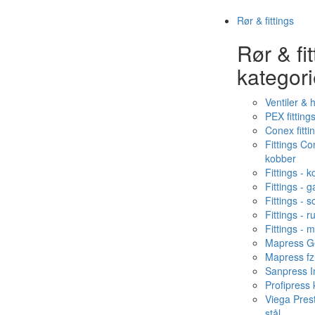
Rør & fittings
Rør & fit
kategori
Ventiler & 
PEX fitting
Conex fitti
Fittings C
kobber
Fittings - 
Fittings - g
Fittings - s
Fittings - ru
Fittings - 
Mapress Ge
Mapress fz
Sanpress In
Profipress
Viega Pres
stål