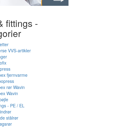
 fittings -
gorier
etter
rse VVS-artikler
nger
ofix
press
pex fjernvarme
bopress
pex rør Wavin
pex Wavin
bøjle
ings - PE / EL
indrør
de stålrør
ægsrør