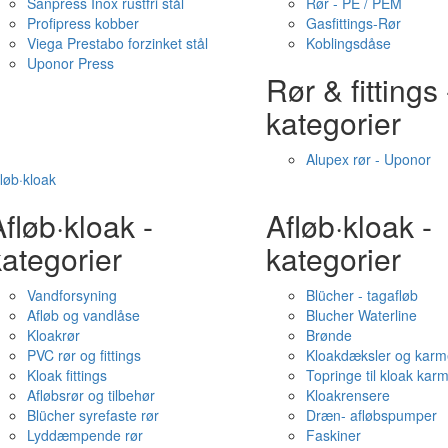
Sanpress Inox rustfri stål
Rør - PE / PEM
Profipress kobber
Gasfittings-Rør
Viega Prestabo forzinket stål
Koblingsdåse
Uponor Press
Rør & fittings 
kategorier
Alupex rør - Uponor
løb·kloak
fløb·kloak -
Afløb·kloak -
ategorier
kategorier
Vandforsyning
Blücher - tagafløb
Afløb og vandlåse
Blucher Waterline
Kloakrør
Brønde
PVC rør og fittings
Kloakdæksler og karm
Kloak fittings
Topringe til kloak kar
Afløbsrør og tilbehør
Kloakrensere
Blücher syrefaste rør
Dræn- afløbspumper
Lyddæmpende rør
Faskiner