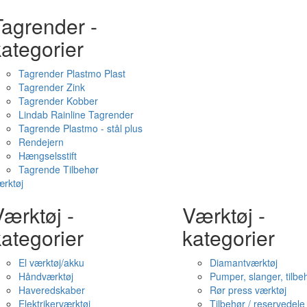
Tagrender -
ategorier
Tagrender Plastmo Plast
Tagrender Zink
Tagrender Kobber
Lindab Rainline Tagrender
Tagrende Plastmo - stål plus
Rendejern
Hængselsstift
Tagrende Tilbehør
rktøj
ærktøj -
Værktøj -
ategorier
kategorier
El værktøj/akku
Diamantværktøj
Håndværktøj
Pumper, slanger, tilbe
Haveredskaber
Rør press værktøj
Elektrikerværktøj
Tilbehør / reservedele