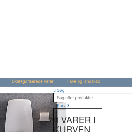
Ukategoriserede varer
Have og landskab
Søg
0
Kurv
0 VARER I
KURVEN