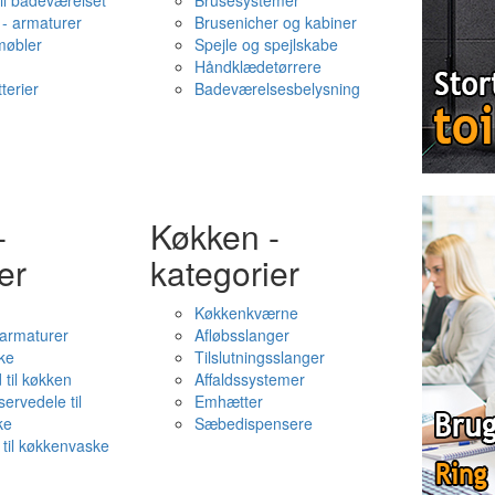
il badeværelset
Brusesystemer
- armaturer
Brusenicher og kabiner
øbler
Spejle og spejlskabe
Håndklædetørrere
terier
Badeværelsesbelysning
-
Køkken -
er
kategorier
Køkkenkværne
l armaturer
Afløbsslanger
ke
Tilslutningsslanger
 til køkken
Affaldssystemer
servedele til
Emhætter
ke
Sæbedispensere
 til køkkenvaske