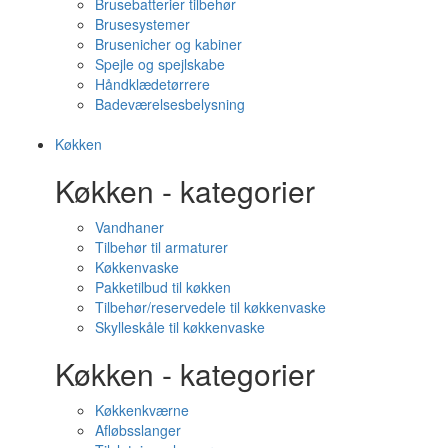
Brusebatterier tilbehør
Brusesystemer
Brusenicher og kabiner
Spejle og spejlskabe
Håndklædetørrere
Badeværelsesbelysning
Køkken
Køkken - kategorier
Vandhaner
Tilbehør til armaturer
Køkkenvaske
Pakketilbud til køkken
Tilbehør/reservedele til køkkenvaske
Skylleskåle til køkkenvaske
Køkken - kategorier
Køkkenkværne
Afløbsslanger