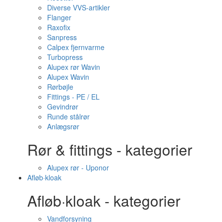
Diverse VVS-artikler
Flanger
Raxofix
Sanpress
Calpex fjernvarme
Turbopress
Alupex rør Wavin
Alupex Wavin
Rørbøjle
Fittings - PE / EL
Gevindrør
Runde stålrør
Anlægsrør
Rør & fittings - kategorier
Alupex rør - Uponor
Afløb·kloak
Afløb·kloak - kategorier
Vandforsyning