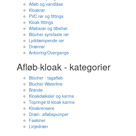
Afløb og vandlåse
Kloakrør
PVC rør og fittings
Kloak fittings
Afløbsrør og tilbehør
Blücher syrefaste rør
Lyddæmpende rør
Drænrør
Anboring/Overgange
Afløb·kloak - kategorier
Blücher - tagafløb
Blucher Waterline
Brønde
Kloakdæksler og karme
Topringe til kloak karme
Kloakrensere
Dræn- afløbspumper
Faskiner
Linjedræn