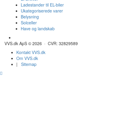
Ladestander til EL-biler
Ukategoriserede varer
Belysning
Solceller
Have og landskab
Gulvvarme - Megatherm
VVS.dk ApS © 2026 · CVR: 32829589
Kontakt VVS.dk
Om VVS.dk
|
Sitemap