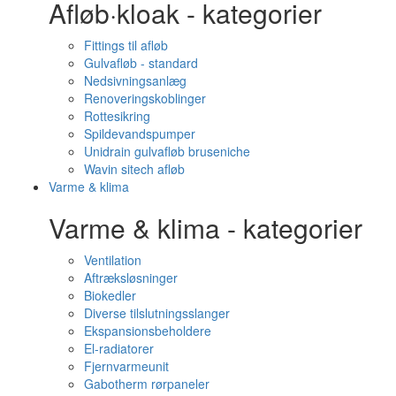
Afløb·kloak - kategorier
Fittings til afløb
Gulvafløb - standard
Nedsivningsanlæg
Renoveringskoblinger
Rottesikring
Spildevandspumper
Unidrain gulvafløb bruseniche
Wavin sitech afløb
Varme & klima
Varme & klima - kategorier
Ventilation
Aftræksløsninger
Biokedler
Diverse tilslutningsslanger
Ekspansionsbeholdere
El-radiatorer
Fjernvarmeunit
Gabotherm rørpaneler