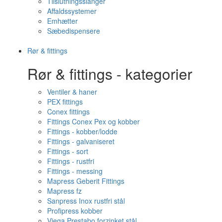
Tilslutningsslanger
Affaldssystemer
Emhætter
Sæbedispensere
Rør & fittings
Rør & fittings - kategorier
Ventiler & haner
PEX fittings
Conex fittings
Fittings Conex Pex og kobber
Fittings - kobber/lodde
Fittings - galvaniseret
Fittings - sort
Fittings - rustfri
Fittings - messing
Mapress Geberit Fittings
Mapress fz
Sanpress Inox rustfri stål
Profipress kobber
Viega Prestabo forzinket stål