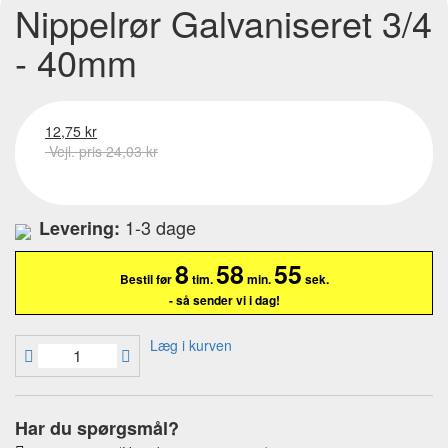
Nippelrør Galvaniseret 3/4
- 40mm
12,75 kr
Vejl. pris 24,03 kr
1-3 dage
Levering:
8
58
54
Bestil før
tim.
min.
sek.
- så sender vi i dag!
Læg i kurven
Har du spørgsmål?