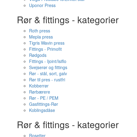
Uponor Press
Rør & fittings - kategorier
Roth press
Mepla press
Tigris Wavin press
Fittings - Primofit
Rødgods
Fittings - Ijoint/Isiflo
Svejserør og fittings
Rør - stål, sort, galv
Rør til pres - rustfri
Kobberrør
Rørbærere
Rør - PE / PEM
Gasfittings-Rør
Koblingsdåse
Rør & fittings - kategorier
Rosetter