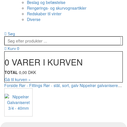
Beslag og befæstelse
Rengørings- og skurvognsartikler
Redskaber til vinter
Diverse
Søg
0
Kurv
0 VARER I KURVEN
TOTAL
0,00 DKK
Gå til kurven »
Forside
Rør - Fittings
Rør - stål, sort, galv
Nippelrør galvaniseret
Nip