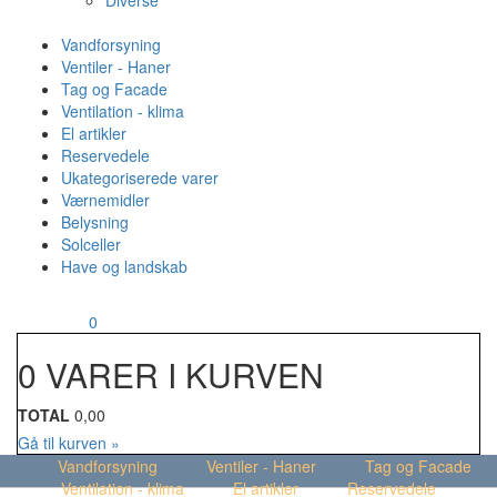
Diverse
Vandforsyning
Ventiler - Haner
Tag og Facade
Ventilation - klima
El artikler
Reservedele
Ukategoriserede varer
Værnemidler
Belysning
Solceller
Have og landskab
MENU
Din kurv
0
0 VARER I KURVEN
TOTAL
0,00
Gå til kurven »
Vandforsyning
Ventiler - Haner
Tag og Facade
Ventilation - klima
El artikler
Reservedele