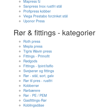
Mapress fz
Sanpress Inox rustfri stål
Profipress kobber
Viega Prestabo forzinket stål
Uponor Press
Rør & fittings - kategorier
Roth press
Mepla press
Tigris Wavin press
Fittings - Primofit
Rødgods
Fittings - Ijoint/Isiflo
Svejserør og fittings
Rør - stål, sort, galv
Rør til pres - rustfri
Kobberrør
Rørbærere
Rør - PE / PEM
Gasfittings-Rør
Koblingsdåse