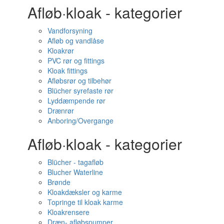
Afløb·kloak - kategorier
Vandforsyning
Afløb og vandlåse
Kloakrør
PVC rør og fittings
Kloak fittings
Afløbsrør og tilbehør
Blücher syrefaste rør
Lyddæmpende rør
Drænrør
Anboring/Overgange
Afløb·kloak - kategorier
Blücher - tagafløb
Blucher Waterline
Brønde
Kloakdæksler og karme
Topringe til kloak karme
Kloakrensere
Dræn- afløbspumper