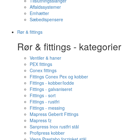
Tilslutningsslanger
Affaldssystemer
Emhætter
Sæbedispensere
Rør & fittings
Rør & fittings - kategorier
Ventiler & haner
PEX fittings
Conex fittings
Fittings Conex Pex og kobber
Fittings - kobber/lodde
Fittings - galvaniseret
Fittings - sort
Fittings - rustfri
Fittings - messing
Mapress Geberit Fittings
Mapress fz
Sanpress Inox rustfri stål
Profipress kobber
Viega Prestabo forzinket stål