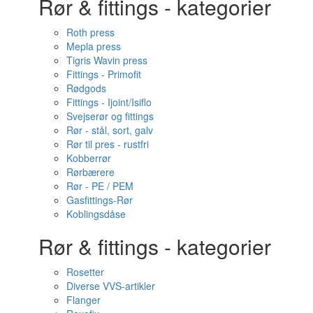
Rør & fittings - kategorier
Roth press
Mepla press
Tigris Wavin press
Fittings - Primofit
Rødgods
Fittings - Ijoint/Isiflo
Svejserør og fittings
Rør - stål, sort, galv
Rør til pres - rustfri
Kobberrør
Rørbærere
Rør - PE / PEM
Gasfittings-Rør
Koblingsdåse
Rør & fittings - kategorier
Rosetter
Diverse VVS-artikler
Flanger