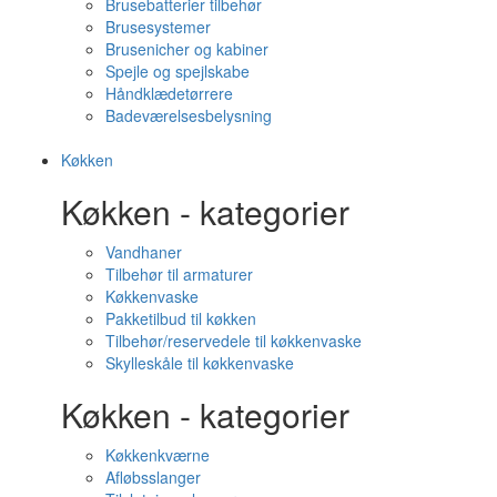
Brusebatterier tilbehør
Brusesystemer
Brusenicher og kabiner
Spejle og spejlskabe
Håndklædetørrere
Badeværelsesbelysning
Køkken
Køkken - kategorier
Vandhaner
Tilbehør til armaturer
Køkkenvaske
Pakketilbud til køkken
Tilbehør/reservedele til køkkenvaske
Skylleskåle til køkkenvaske
Køkken - kategorier
Køkkenkværne
Afløbsslanger