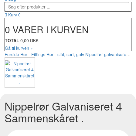
0
Kurv
0 VARER I KURVEN
TOTAL
0,00 DKK
Gå til kurven »
Forside
Rør - Fittings
Rør - stål, sort, galv
Nippelrør galvaniseret
Nip
Nippelrør Galvaniseret 4
Sammenskåret .