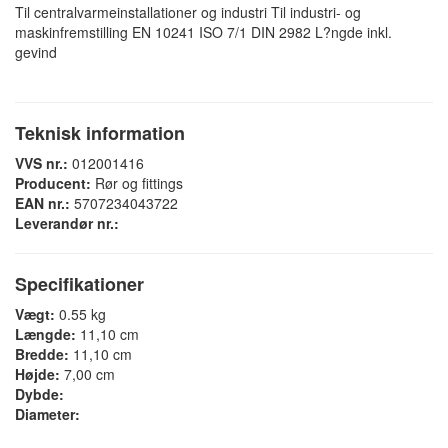
Til centralvarmeinstallationer og industri Til industri- og
maskinfremstilling EN 10241 ISO 7/1 DIN 2982 L?ngde inkl.
gevind
Teknisk information
VVS nr.:
012001416
Producent:
Rør og fittings
EAN nr.:
5707234043722
Leverandør nr.:
Specifikationer
Vægt:
0.55 kg
Længde:
11,10 cm
Bredde:
11,10 cm
Højde:
7,00 cm
Dybde:
Diameter: