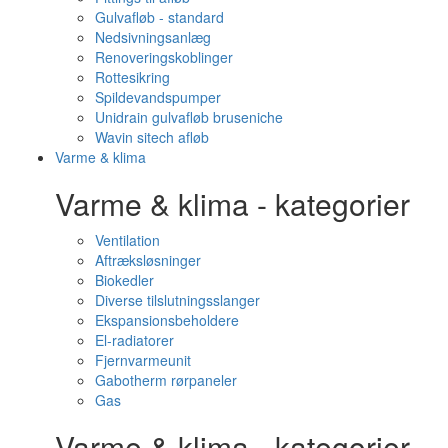
Gulvafløb - standard
Nedsivningsanlæg
Renoveringskoblinger
Rottesikring
Spildevandspumper
Unidrain gulvafløb bruseniche
Wavin sitech afløb
Varme & klima
Varme & klima - kategorier
Ventilation
Aftræksløsninger
Biokedler
Diverse tilslutningsslanger
Ekspansionsbeholdere
El-radiatorer
Fjernvarmeunit
Gabotherm rørpaneler
Gas
Varme & klima - kategorier