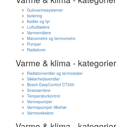
Gulvvarmesystemer
Isolering
Kedler og fyr
Luftudladere
Varmemålere
Manometre og termometre
Pumper
Radiatorer
Varme & klima - kategorier
Radiatorventiler og termostater
Sikkerhedsventiler
Bosch EasyControl CT200
Snavsamlere
Temperaturkontrol
Varmepumper
Varmepumper tilbehør
Varmevekslere
Varme & klima - kategorier