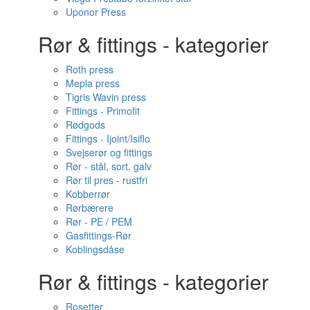
Uponor Press
Rør & fittings - kategorier
Roth press
Mepla press
Tigris Wavin press
Fittings - Primofit
Rødgods
Fittings - Ijoint/Isiflo
Svejserør og fittings
Rør - stål, sort, galv
Rør til pres - rustfri
Kobberrør
Rørbærere
Rør - PE / PEM
Gasfittings-Rør
Koblingsdåse
Rør & fittings - kategorier
Rosetter