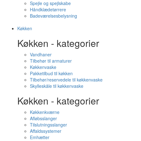
Spejle og spejlskabe
Håndklædetørrere
Badeværelsesbelysning
Køkken
Køkken - kategorier
Vandhaner
Tilbehør til armaturer
Køkkenvaske
Pakketilbud til køkken
Tilbehør/reservedele til køkkenvaske
Skylleskåle til køkkenvaske
Køkken - kategorier
Køkkenkværne
Afløbsslanger
Tilslutningsslanger
Affaldssystemer
Emhætter