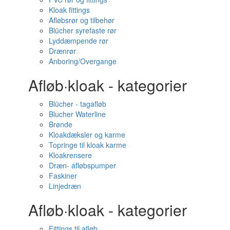
Kloak fittings
Afløbsrør og tilbehør
Blücher syrefaste rør
Lyddæmpende rør
Drænrør
Anboring/Overgange
Afløb·kloak - kategorier
Blücher - tagafløb
Blucher Waterline
Brønde
Kloakdæksler og karme
Topringe til kloak karme
Kloakrensere
Dræn- afløbspumper
Faskiner
Linjedræn
Afløb·kloak - kategorier
Fittings til afløb