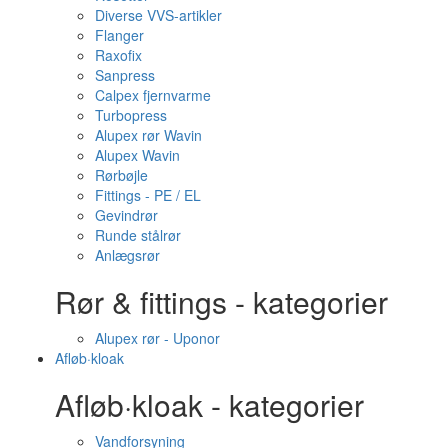
Diverse VVS-artikler
Flanger
Raxofix
Sanpress
Calpex fjernvarme
Turbopress
Alupex rør Wavin
Alupex Wavin
Rørbøjle
Fittings - PE / EL
Gevindrør
Runde stålrør
Anlægsrør
Rør & fittings - kategorier
Alupex rør - Uponor
Afløb·kloak
Afløb·kloak - kategorier
Vandforsyning