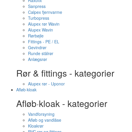
Raxofix
Sanpress
Calpex fjernvarme
Turbopress
Alupex rør Wavin
Alupex Wavin
Rørbøjle
Fittings - PE / EL
Gevindrør
Runde stålrør
Anlægsrør
Rør & fittings - kategorier
Alupex rør - Uponor
Afløb·kloak
Afløb·kloak - kategorier
Vandforsyning
Afløb og vandlåse
Kloakrør
PVC rør og fittings