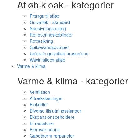
Afløb·kloak - kategorier
Fittings til afløb
Gulvafløb - standard
Nedsivningsanlæg
Renoveringskoblinger
Rottesikring
Spildevandspumper
Unidrain gulvafløb bruseniche
Wavin sitech afløb
Varme & klima
Varme & klima - kategorier
Ventilation
Aftræksløsninger
Biokedler
Diverse tilslutningsslanger
Ekspansionsbeholdere
El-radiatorer
Fjernvarmeunit
Gabotherm rørpaneler