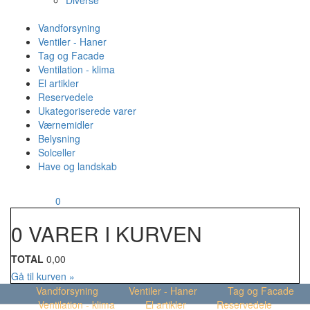
Diverse
Vandforsyning
Ventiler - Haner
Tag og Facade
Ventilation - klima
El artikler
Reservedele
Ukategoriserede varer
Værnemidler
Belysning
Solceller
Have og landskab
MENU
Din kurv
0
0 VARER I KURVEN
TOTAL
0,00
Gå til kurven »
Vandforsyning
Ventiler - Haner
Tag og Facade
Ventilation - klima
El artikler
Reservedele