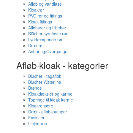
Afløb og vandlåse
Kloakrør
PVC rør og fittings
Kloak fittings
Afløbsrør og tilbehør
Blücher syrefaste rør
Lyddæmpende rør
Drænrør
Anboring/Overgange
Afløb·kloak - kategorier
Blücher - tagafløb
Blucher Waterline
Brønde
Kloakdæksler og karme
Topringe til kloak karme
Kloakrensere
Dræn- afløbspumper
Faskiner
Linjedræn