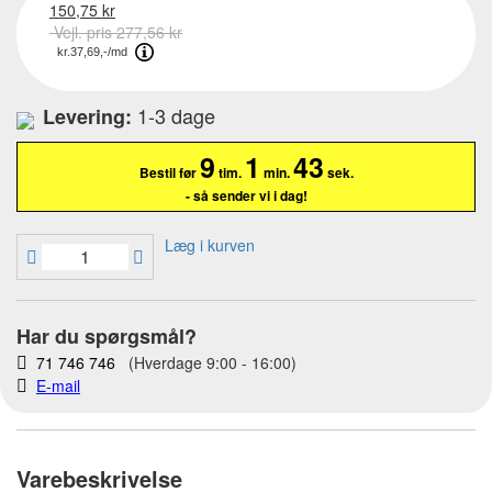
150,75 kr
Vejl. pris 277,56 kr
1-3 dage
Levering:
9
1
42
Bestil før
tim.
min.
sek.
- så sender vi i dag!
Læg i kurven
Har du spørgsmål?
71 746 746
(Hverdage 9:00 - 16:00)
E-mail
Varebeskrivelse