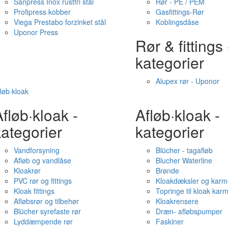
Sanpress Inox rustfri stål
Rør - PE / PEM
Profipress kobber
Gasfittings-Rør
Viega Prestabo forzinket stål
Koblingsdåse
Uponor Press
Rør & fittings 
kategorier
Alupex rør - Uponor
løb·kloak
fløb·kloak -
Afløb·kloak -
ategorier
kategorier
Vandforsyning
Blücher - tagafløb
Afløb og vandlåse
Blucher Waterline
Kloakrør
Brønde
PVC rør og fittings
Kloakdæksler og karm
Kloak fittings
Topringe til kloak kar
Afløbsrør og tilbehør
Kloakrensere
Blücher syrefaste rør
Dræn- afløbspumper
Lyddæmpende rør
Faskiner