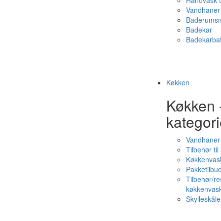
Håndvask t
Vandhaner 
Baderumsm
Badekar
Badekarbat
Køkken
Køkken 
kategori
Vandhaner
Tilbehør ti
Køkkenvas
Pakketilbud
Tilbehør/re
køkkenvas
Skylleskåle