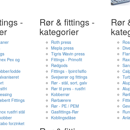
tings -
Rør & fittings -
Rør &
er
kategorier
kate
haner
Roth press
Ros
s
Mepla press
Dive
ngs
Tigris Wavin press
Fla
onex Pex og
Fittings - Primofit
Rax
Rødgods
San
kobber/lodde
Fittings - Ijoint/Isiflo
Cal
alvaniseret
Svejserør og fittings
Tur
ort
Rør - stål, sort, galv
Alu
stfri
Rør til pres - rustfri
Alu
messing
Kobberrør
Rør
berit Fittings
Rørbærere
Fitt
Rør - PE / PEM
Gev
ox rustfri stål
Gasfittings-Rør
Run
 kobber
Koblingsdåse
Anl
tabo forzinket