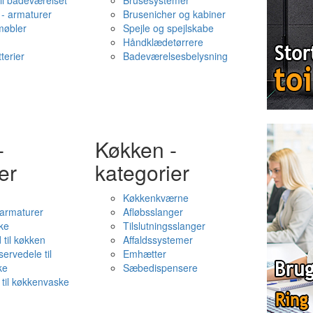
il badeværelset
Brusesystemer
- armaturer
Brusenicher og kabiner
øbler
Spejle og spejlskabe
Håndklædetørrere
terier
Badeværelsesbelysning
-
Køkken -
er
kategorier
Køkkenkværne
l armaturer
Afløbsslanger
ke
Tilslutningsslanger
 til køkken
Affaldssystemer
servedele til
Emhætter
ke
Sæbedispensere
 til køkkenvaske