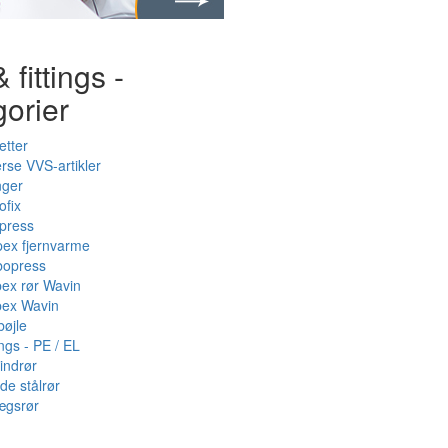
 fittings -
gorier
etter
rse VVS-artikler
nger
ofix
press
pex fjernvarme
bopress
pex rør Wavin
pex Wavin
bøjle
ings - PE / EL
indrør
de stålrør
ægsrør