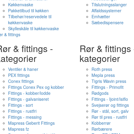
Køkkenvaske
Tilslutningsslanger
Pakketilbud til køkken
Affaldssystemer
Tilbehør/reservedele til
Emhætter
køkkenvaske
Sæbedispensere
Skylleskåle til køkkenvaske
r & fittings
ør & fittings -
Rør & fittings 
ategorier
kategorier
Ventiler & haner
Roth press
PEX fittings
Mepla press
Conex fittings
Tigris Wavin press
Fittings Conex Pex og kobber
Fittings - Primofit
Fittings - kobber/lodde
Rødgods
Fittings - galvaniseret
Fittings - Ijoint/Isiflo
Fittings - sort
Svejserør og fittings
Fittings - rustfri
Rør - stål, sort, galv
Fittings - messing
Rør til pres - rustfri
Mapress Geberit Fittings
Kobberrør
Mapress fz
Rørbærere