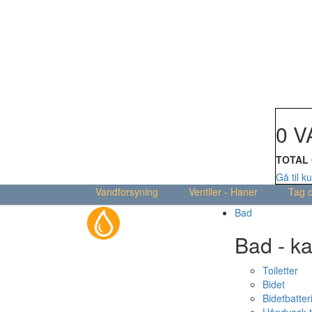
Din kur
0 V
TOTAL
Gå til k
Vandforsyning
Ventiler - Haner
Tag 
Bad
Bad - ka
Toiletter
Bidet
Bidetbatter