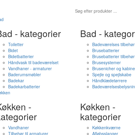
ad
ad - kategorier
Bad - kategor
Toiletter
Badeværelses tilbehør
Bidet
Brusebatterier
Bidetbatterier
Brusebatterier tilbehør
Håndvask til badeværelset
Brusesystemer
Vandhaner - armaturer
Brusenicher og kabine
Baderumsmøbler
Spejle og spejlskabe
Badekar
Håndklædetørrere
Badekarbatterier
Badeværelsesbelysni
økken
Køkken -
Køkken -
ategorier
kategorier
Vandhaner
Køkkenkværne
Tilbehør til armaturer
Afløbsslanger