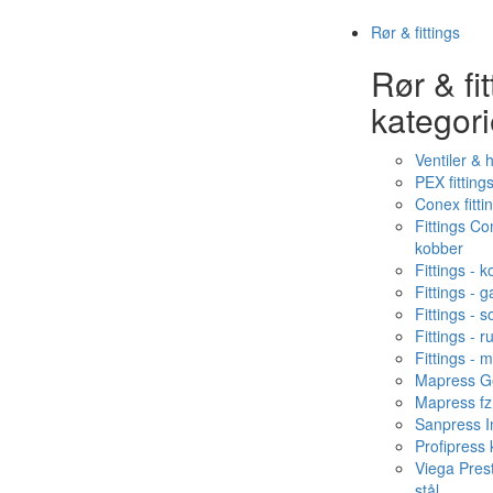
Rør & fittings
Rør & fit
kategori
Ventiler & 
PEX fitting
Conex fitti
Fittings C
kobber
Fittings - 
Fittings - g
Fittings - s
Fittings - ru
Fittings - 
Mapress Ge
Mapress fz
Sanpress In
Profipress
Viega Pres
stål