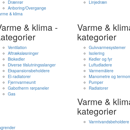
Drænrør
Linjedræn
Anboring/Overgange
arme & klima
Varme & klima -
Varme & klim
ategorier
kategorier
Ventilation
Gulvvarmesystemer
Aftræksløsninger
Isolering
Biokedler
Kedler og fyr
Diverse tilslutningsslanger
Luftudladere
Ekspansionsbeholdere
Varmemålere
El-radiatorer
Manometre og termom
Fjernvarmeunit
Pumper
Gabotherm rørpaneler
Radiatorer
Gas
Varme & klim
kategorier
Varmtvandsbeholdere
agrender