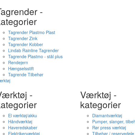
Tagrender -
ategorier
Tagrender Plastmo Plast
Tagrender Zink
Tagrender Kobber
Lindab Rainline Tagrender
Tagrende Plastmo - stål plus
Rendejern
Hængselsstift
Tagrende Tilbehør
rktøj
ærktøj -
Værktøj -
ategorier
kategorier
El værktøj/akku
Diamantværktøj
Håndværktøj
Pumper, slanger, tilbe
Haveredskaber
Rør press værktøj
Elektrikerværktøj
Tilbehør / reservedele