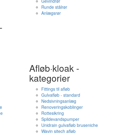
Gevindrør
Runde stålrør
Anlægsrør
-
Afløb·kloak -
kategorier
Fittings til afløb
Gulvafløb - standard
Nedsivningsanlæg
e
Renoveringskoblinger
me
Rottesikring
Spildevandspumper
Unidrain gulvafløb bruseniche
Wavin sitech afløb