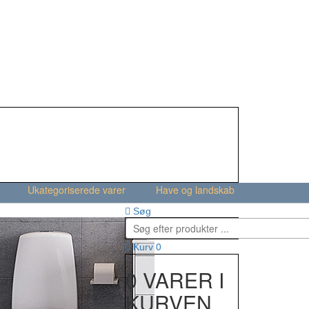
Ukategoriserede varer
Have og landskab
Søg
0
Kurv
0 VARER I
KURVEN