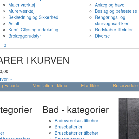
Maler værktøj
Anlæg og have
Murerværktøj
Beslag og befæstelse
Beklædning og Sikkerhed
Rengørings- og
Asfalt
skurvognsartikler
Kemi, Clips og afdækning
Redskaber til vinter
Brolæggerudstyr
Diverse
v
0
ARER I KURVEN
0,00
urven »
og Facade
Ventilation - klima
El artikler
Reservedele
tegorier
Bad - kategorier
Badeværelses tilbehør
Brusebatterier
ier
Brusebatterier tilbehør