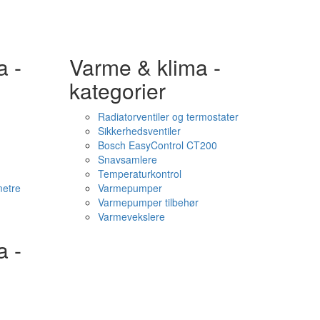
a -
Varme & klima -
kategorier
Radiatorventiler og termostater
Sikkerhedsventiler
Bosch EasyControl CT200
Snavsamlere
Temperaturkontrol
etre
Varmepumper
Varmepumper tilbehør
Varmevekslere
a -