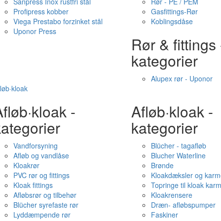
Sanpress Inox rustfri stål
Rør - PE / PEM
Profipress kobber
Gasfittings-Rør
Viega Prestabo forzinket stål
Koblingsdåse
Uponor Press
Rør & fittings 
kategorier
Alupex rør - Uponor
løb·kloak
fløb·kloak -
Afløb·kloak -
ategorier
kategorier
Vandforsyning
Blücher - tagafløb
Afløb og vandlåse
Blucher Waterline
Kloakrør
Brønde
PVC rør og fittings
Kloakdæksler og karm
Kloak fittings
Topringe til kloak kar
Afløbsrør og tilbehør
Kloakrensere
Blücher syrefaste rør
Dræn- afløbspumper
Lyddæmpende rør
Faskiner