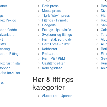
haner
Roth press
Ros
s
Mepla press
Dive
ngs
Tigris Wavin press
Fla
onex Pex og
Fittings - Primofit
Rax
Rødgods
San
kobber/lodde
Fittings - Ijoint/Isiflo
Cal
alvaniseret
Svejserør og fittings
Tur
ort
Rør - stål, sort, galv
Alu
stfri
Rør til pres - rustfri
Alu
messing
Kobberrør
Rør
berit Fittings
Rørbærere
Fitt
Rør - PE / PEM
Gev
ox rustfri stål
Gasfittings-Rør
Run
 kobber
Koblingsdåse
Anl
tabo forzinket
Rør & fittings -
ess
kategorier
Alupex rør - Uponor