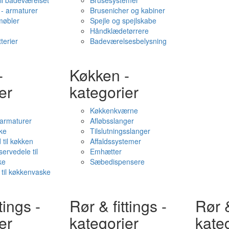
il badeværelset
Brusesystemer
- armaturer
Brusenicher og kabiner
øbler
Spejle og spejlskabe
Håndklædetørrere
terier
Badeværelsesbelysning
-
Køkken -
er
kategorier
Køkkenkværne
l armaturer
Afløbsslanger
ke
Tilslutningsslanger
 til køkken
Affaldssystemer
servedele til
Emhætter
ke
Sæbedispensere
 til køkkenvaske
tings -
Rør & fittings -
Rør &
er
kategorier
kate