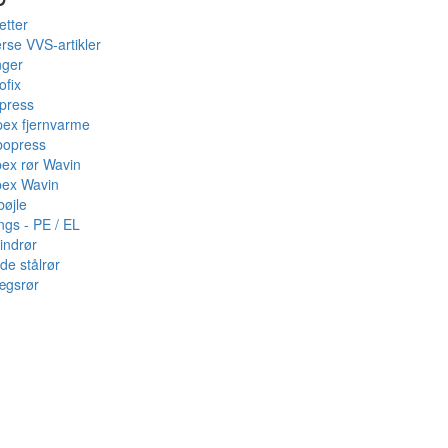
etter
rse VVS-artikler
nger
ofix
press
pex fjernvarme
bopress
pex rør Wavin
pex Wavin
bøjle
ings - PE / EL
indrør
de stålrør
ægsrør