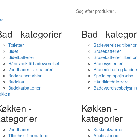
ad
ad - kategorier
Bad - kategor
Toiletter
Badeværelses tilbehør
Bidet
Brusebatterier
Bidetbatterier
Brusebatterier tilbehør
Håndvask til badeværelset
Brusesystemer
Vandhaner - armaturer
Brusenicher og kabine
Baderumsmøbler
Spejle og spejlskabe
Badekar
Håndklædetørrere
Badekarbatterier
Badeværelsesbelysni
økken
Køkken -
Køkken -
ategorier
kategorier
Vandhaner
Køkkenkværne
Tilbehør til armaturer
Afløbsslanger