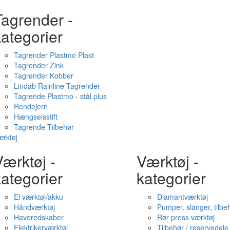
Tagrender -
ategorier
Tagrender Plastmo Plast
Tagrender Zink
Tagrender Kobber
Lindab Rainline Tagrender
Tagrende Plastmo - stål plus
Rendejern
Hængselsstift
Tagrende Tilbehør
rktøj
ærktøj -
Værktøj -
ategorier
kategorier
El værktøj/akku
Diamantværktøj
Håndværktøj
Pumper, slanger, tilbe
Haveredskaber
Rør press værktøj
Elektrikerværktøj
Tilbehør / reservedele