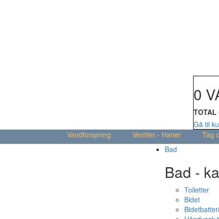
Din kur
0 V
TOTAL
Gå til k
Vandforsyning
Ventiler - Haner
Tag 
Bad
Bad - ka
Toiletter
Bidet
Bidetbatter