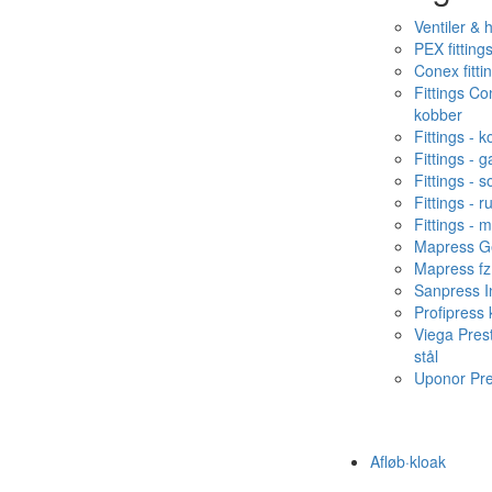
Ventiler & 
PEX fitting
Conex fitti
Fittings C
kobber
Fittings - 
Fittings - g
Fittings - s
Fittings - ru
Fittings - 
Mapress Ge
Mapress fz
Sanpress In
Profipress
Viega Pres
stål
Uponor Pr
Afløb·kloak