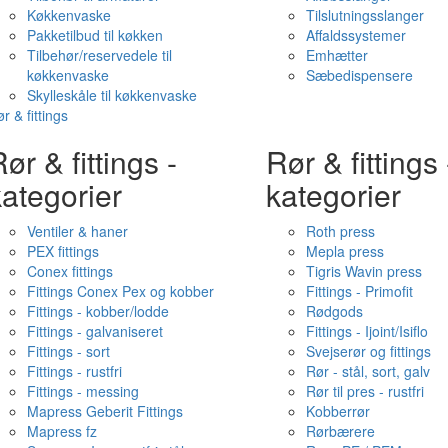
Køkkenvaske
Tilslutningsslanger
Pakketilbud til køkken
Affaldssystemer
Tilbehør/reservedele til
Emhætter
køkkenvaske
Sæbedispensere
Skylleskåle til køkkenvaske
r & fittings
ør & fittings -
Rør & fittings 
ategorier
kategorier
Ventiler & haner
Roth press
PEX fittings
Mepla press
Conex fittings
Tigris Wavin press
Fittings Conex Pex og kobber
Fittings - Primofit
Fittings - kobber/lodde
Rødgods
Fittings - galvaniseret
Fittings - Ijoint/Isiflo
Fittings - sort
Svejserør og fittings
Fittings - rustfri
Rør - stål, sort, galv
Fittings - messing
Rør til pres - rustfri
Mapress Geberit Fittings
Kobberrør
Mapress fz
Rørbærere