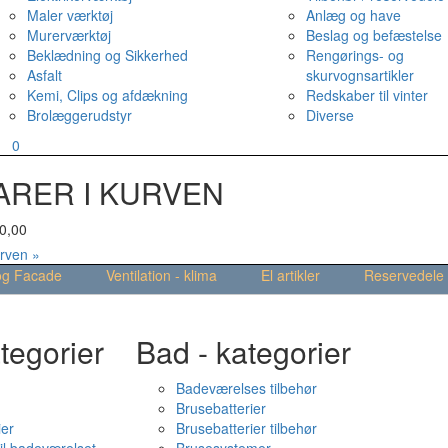
Maler værktøj
Anlæg og have
Murerværktøj
Beslag og befæstelse
Beklædning og Sikkerhed
Rengørings- og
Asfalt
skurvognsartikler
Kemi, Clips og afdækning
Redskaber til vinter
Brolæggerudstyr
Diverse
v
0
ARER I KURVEN
0,00
urven »
og Facade
Ventilation - klima
El artikler
Reservedele
tegorier
Bad - kategorier
Badeværelses tilbehør
Brusebatterier
ier
Brusebatterier tilbehør