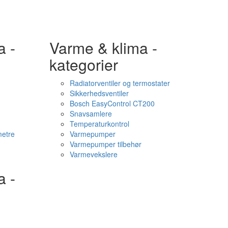
a -
Varme & klima -
kategorier
Radiatorventiler og termostater
Sikkerhedsventiler
Bosch EasyControl CT200
Snavsamlere
Temperaturkontrol
etre
Varmepumper
Varmepumper tilbehør
Varmevekslere
a -