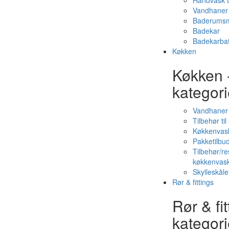
Håndvask t
Vandhaner 
Baderumsm
Badekar
Badekarbat
Køkken
Køkken 
kategori
Vandhaner
Tilbehør ti
Køkkenvas
Pakketilbud
Tilbehør/re
køkkenvas
Skylleskåle
Rør & fittings
Rør & fit
kategori