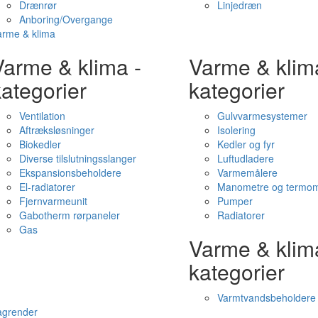
Drænrør
Linjedræn
Anboring/Overgange
arme & klima
Varme & klima -
Varme & klim
ategorier
kategorier
Ventilation
Gulvvarmesystemer
Aftræksløsninger
Isolering
Biokedler
Kedler og fyr
Diverse tilslutningsslanger
Luftudladere
Ekspansionsbeholdere
Varmemålere
El-radiatorer
Manometre og termom
Fjernvarmeunit
Pumper
Gabotherm rørpaneler
Radiatorer
Gas
Varme & klim
kategorier
Varmtvandsbeholdere
agrender