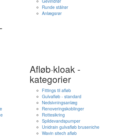
Gevindrør
Runde stålrør
Anlægsrør
-
Afløb·kloak -
kategorier
Fittings til afløb
Gulvafløb - standard
Nedsivningsanlæg
e
Renoveringskoblinger
me
Rottesikring
Spildevandspumper
Unidrain gulvafløb bruseniche
Wavin sitech afløb