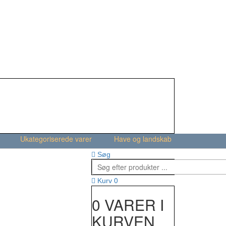
Ukategoriserede varer
Have og landskab
Søg
0
Kurv
0 VARER I
KURVEN