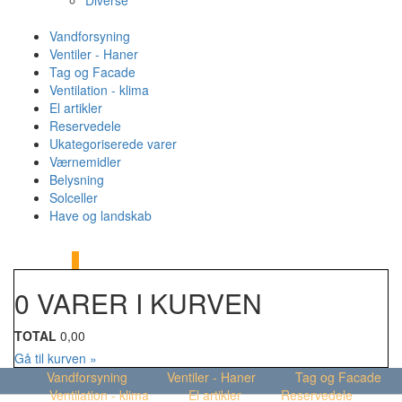
Diverse
Vandforsyning
Ventiler - Haner
Tag og Facade
Ventilation - klima
El artikler
Reservedele
Ukategoriserede varer
Værnemidler
Belysning
Solceller
Have og landskab
MENU
Din kurv
0
0 VARER I KURVEN
TOTAL
0,00
Gå til kurven »
Vandforsyning
Ventiler - Haner
Tag og Facade
Ventilation - klima
El artikler
Reservedele