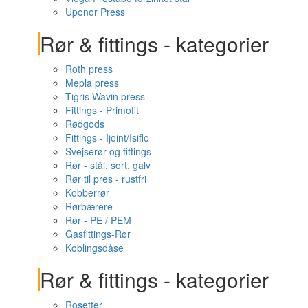
Uponor Press
Rør & fittings - kategorier
Roth press
Mepla press
Tigris Wavin press
Fittings - Primofit
Rødgods
Fittings - Ijoint/Isiflo
Svejserør og fittings
Rør - stål, sort, galv
Rør til pres - rustfri
Kobberrør
Rørbærere
Rør - PE / PEM
Gasfittings-Rør
Koblingsdåse
Rør & fittings - kategorier
Rosetter