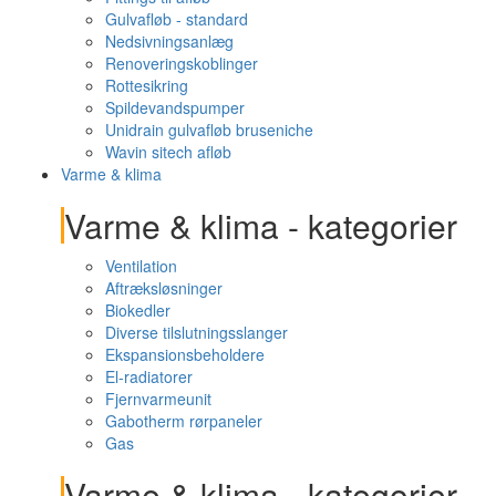
Gulvafløb - standard
Nedsivningsanlæg
Renoveringskoblinger
Rottesikring
Spildevandspumper
Unidrain gulvafløb bruseniche
Wavin sitech afløb
Varme & klima
Varme & klima - kategorier
Ventilation
Aftræksløsninger
Biokedler
Diverse tilslutningsslanger
Ekspansionsbeholdere
El-radiatorer
Fjernvarmeunit
Gabotherm rørpaneler
Gas
Varme & klima - kategorier