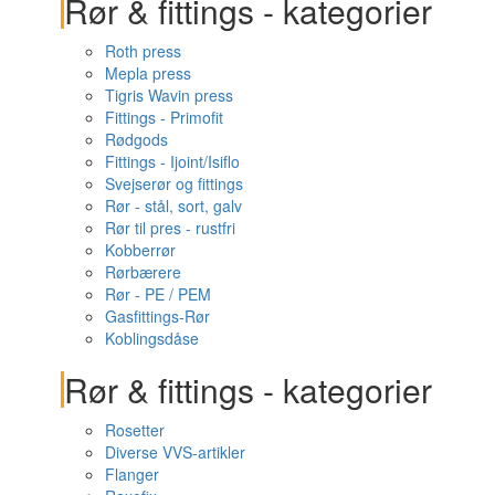
Rør & fittings - kategorier
Roth press
Mepla press
Tigris Wavin press
Fittings - Primofit
Rødgods
Fittings - Ijoint/Isiflo
Svejserør og fittings
Rør - stål, sort, galv
Rør til pres - rustfri
Kobberrør
Rørbærere
Rør - PE / PEM
Gasfittings-Rør
Koblingsdåse
Rør & fittings - kategorier
Rosetter
Diverse VVS-artikler
Flanger