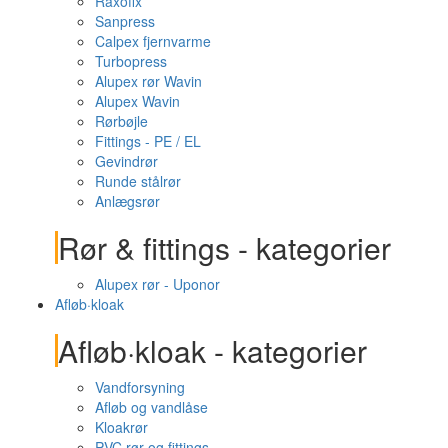
Raxofix
Sanpress
Calpex fjernvarme
Turbopress
Alupex rør Wavin
Alupex Wavin
Rørbøjle
Fittings - PE / EL
Gevindrør
Runde stålrør
Anlægsrør
Rør & fittings - kategorier
Alupex rør - Uponor
Afløb·kloak
Afløb·kloak - kategorier
Vandforsyning
Afløb og vandlåse
Kloakrør
PVC rør og fittings