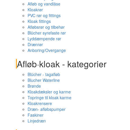
Afløb og vandlåse
Kloakrør
PVC rør og fittings
Kloak fittings
Afløbsrør og tilbehør
Blücher syrefaste rør
Lyddæmpende rør
Drænrør
Anboring/Overgange
Afløb·kloak - kategorier
Blücher - tagafløb
Blucher Waterline
Brønde
Kloakdæksler og karme
Topringe til kloak karme
Kloakrensere
Dræn- afløbspumper
Faskiner
Linjedræn