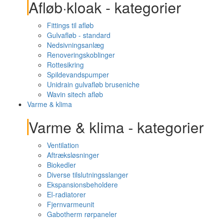
Afløb·kloak - kategorier
Fittings til afløb
Gulvafløb - standard
Nedsivningsanlæg
Renoveringskoblinger
Rottesikring
Spildevandspumper
Unidrain gulvafløb bruseniche
Wavin sitech afløb
Varme & klima
Varme & klima - kategorier
Ventilation
Aftræksløsninger
Biokedler
Diverse tilslutningsslanger
Ekspansionsbeholdere
El-radiatorer
Fjernvarmeunit
Gabotherm rørpaneler