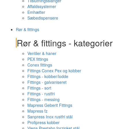
Tilslutningsslanger
Affaldssystemer
Emhætter
Sæbedispensere
Rør & fittings
Rør & fittings - kategorier
Ventiler & haner
PEX fittings
Conex fittings
Fittings Conex Pex og kobber
Fittings - kobber/lodde
Fittings - galvaniseret
Fittings - sort
Fittings - rustfri
Fittings - messing
Mapress Geberit Fittings
Mapress fz
Sanpress Inox rustfri stål
Profipress kobber
Viega Prestabo forzinket stål