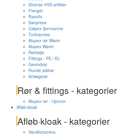
Diverse VVS-artikler
Flanger
Raxofix
Sanpress
Calpex fjernvarme
Turbopress
Alupex rør Wavin
Alupex Wavin
Rørbøjle
Fittings - PE / EL
Gevindrør
Runde stålrør
Anlægsrør
Rør & fittings - kategorier
Alupex rør - Uponor
Afløb·kloak
Afløb·kloak - kategorier
Vandforsyning