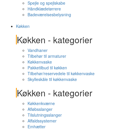
Spejle og spejlskabe
Håndklædetørrere
Badeværelsesbelysning
Køkken
Køkken - kategorier
Vandhaner
Tilbehør til armaturer
Køkkenvaske
Pakketilbud til køkken
Tilbehør/reservedele til køkkenvaske
Skylleskåle til køkkenvaske
Køkken - kategorier
Køkkenkværne
Afløbsslanger
Tilslutningsslanger
Affaldssystemer
Emhætter