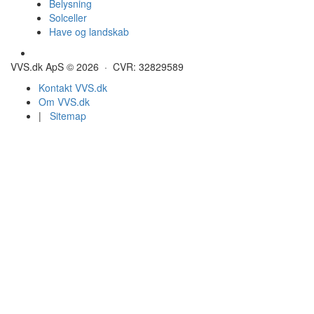
Belysning
Solceller
Have og landskab
Gulvvarme - Megatherm
VVS.dk ApS © 2026 · CVR: 32829589
Kontakt VVS.dk
Om VVS.dk
|
Sitemap