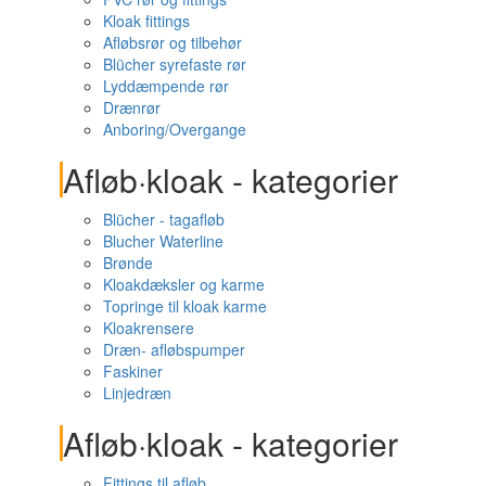
Kloak fittings
Afløbsrør og tilbehør
Blücher syrefaste rør
Lyddæmpende rør
Drænrør
Anboring/Overgange
Afløb·kloak - kategorier
Blücher - tagafløb
Blucher Waterline
Brønde
Kloakdæksler og karme
Topringe til kloak karme
Kloakrensere
Dræn- afløbspumper
Faskiner
Linjedræn
Afløb·kloak - kategorier
Fittings til afløb