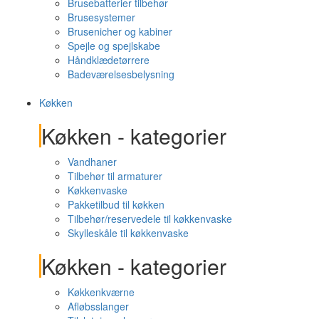
Brusebatterier tilbehør
Brusesystemer
Brusenicher og kabiner
Spejle og spejlskabe
Håndklædetørrere
Badeværelsesbelysning
Køkken
Køkken - kategorier
Vandhaner
Tilbehør til armaturer
Køkkenvaske
Pakketilbud til køkken
Tilbehør/reservedele til køkkenvaske
Skylleskåle til køkkenvaske
Køkken - kategorier
Køkkenkværne
Afløbsslanger