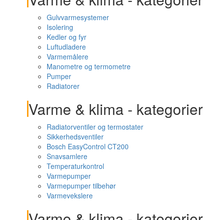
Gulvvarmesystemer
Isolering
Kedler og fyr
Luftudladere
Varmemålere
Manometre og termometre
Pumper
Radiatorer
Varme & klima - kategorier
Radiatorventiler og termostater
Sikkerhedsventiler
Bosch EasyControl CT200
Snavsamlere
Temperaturkontrol
Varmepumper
Varmepumper tilbehør
Varmevekslere
Varme & klima - kategorier