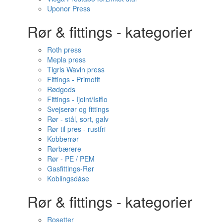
Uponor Press
Rør & fittings - kategorier
Roth press
Mepla press
Tigris Wavin press
Fittings - Primofit
Rødgods
Fittings - Ijoint/Isiflo
Svejserør og fittings
Rør - stål, sort, galv
Rør til pres - rustfri
Kobberrør
Rørbærere
Rør - PE / PEM
Gasfittings-Rør
Koblingsdåse
Rør & fittings - kategorier
Rosetter