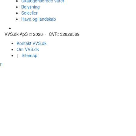
Ukategoriserede varer
Belysning
Solceller
Have og landskab
Gulvvarme - Megatherm
VVS.dk ApS © 2026 · CVR: 32829589
Kontakt VVS.dk
Om VVS.dk
|
Sitemap