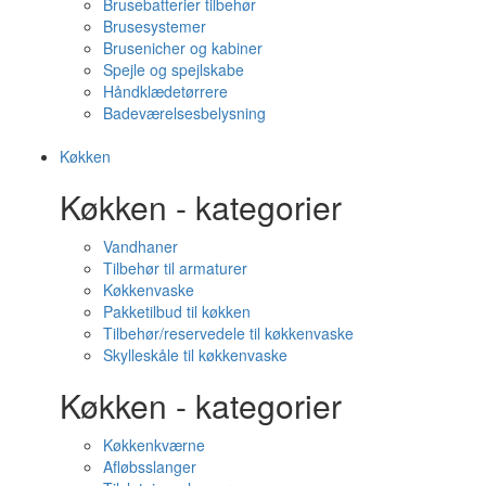
Brusebatterier tilbehør
Brusesystemer
Brusenicher og kabiner
Spejle og spejlskabe
Håndklædetørrere
Badeværelsesbelysning
Køkken
Køkken - kategorier
Vandhaner
Tilbehør til armaturer
Køkkenvaske
Pakketilbud til køkken
Tilbehør/reservedele til køkkenvaske
Skylleskåle til køkkenvaske
Køkken - kategorier
Køkkenkværne
Afløbsslanger