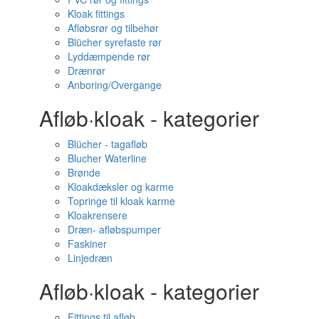
Kloak fittings
Afløbsrør og tilbehør
Blücher syrefaste rør
Lyddæmpende rør
Drænrør
Anboring/Overgange
Afløb·kloak - kategorier
Blücher - tagafløb
Blucher Waterline
Brønde
Kloakdæksler og karme
Topringe til kloak karme
Kloakrensere
Dræn- afløbspumper
Faskiner
Linjedræn
Afløb·kloak - kategorier
Fittings til afløb