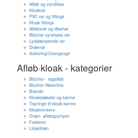
Afløb og vandlåse
Kloakrør
PVC rør og fittings
Kloak fittings
Afløbsrør og tilbehør
Blücher syrefaste rør
Lyddæmpende rør
Drænrør
Anboring/Overgange
Afløb·kloak - kategorier
Blücher - tagafløb
Blucher Waterline
Brønde
Kloakdæksler og karme
Topringe til kloak karme
Kloakrensere
Dræn- afløbspumper
Faskiner
Linjedræn