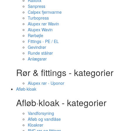
Raxofix
Sanpress
Calpex fjernvarme
Turbopress
Alupex rør Wavin
Alupex Wavin
Rørbøjle
Fittings - PE / EL
Gevindrør
Runde stålrør
Anlægsrør
Rør & fittings - kategorier
Alupex rør - Uponor
Afløb·kloak
Afløb·kloak - kategorier
Vandforsyning
Afløb og vandlåse
Kloakrør
PVC rør og fittings