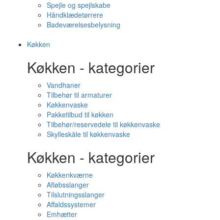
Spejle og spejlskabe
Håndklædetørrere
Badeværelsesbelysning
Køkken
Køkken - kategorier
Vandhaner
Tilbehør til armaturer
Køkkenvaske
Pakketilbud til køkken
Tilbehør/reservedele til køkkenvaske
Skylleskåle til køkkenvaske
Køkken - kategorier
Køkkenkværne
Afløbsslanger
Tilslutningsslanger
Affaldssystemer
Emhætter