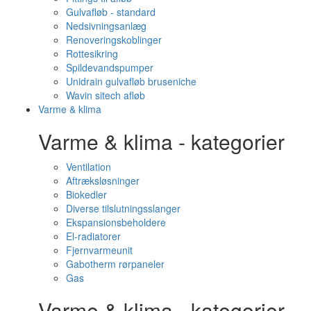
Gulvafløb - standard
Nedsivningsanlæg
Renoveringskoblinger
Rottesikring
Spildevandspumper
Unidrain gulvafløb bruseniche
Wavin sitech afløb
Varme & klima
Varme & klima - kategorier
Ventilation
Aftræksløsninger
Biokedler
Diverse tilslutningsslanger
Ekspansionsbeholdere
El-radiatorer
Fjernvarmeunit
Gabotherm rørpaneler
Gas
Varme & klima - kategorier