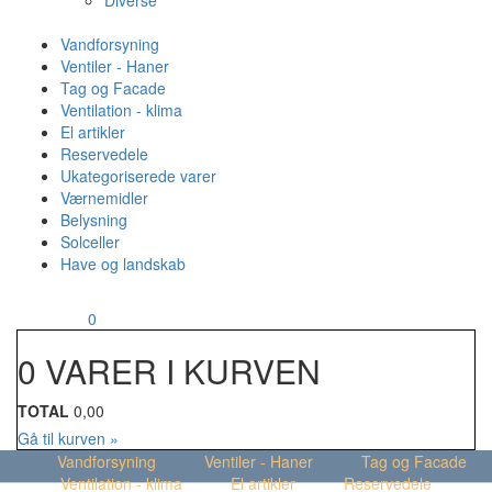
Diverse
Vandforsyning
Ventiler - Haner
Tag og Facade
Ventilation - klima
El artikler
Reservedele
Ukategoriserede varer
Værnemidler
Belysning
Solceller
Have og landskab
MENU
Din kurv
0
0 VARER I KURVEN
TOTAL
0,00
Gå til kurven »
Vandforsyning
Ventiler - Haner
Tag og Facade
Ventilation - klima
El artikler
Reservedele