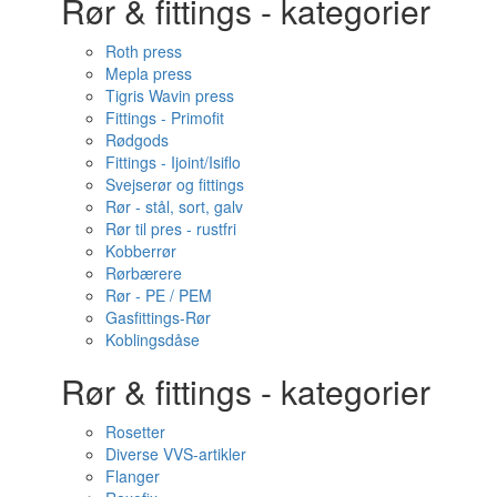
Rør & fittings - kategorier
Roth press
Mepla press
Tigris Wavin press
Fittings - Primofit
Rødgods
Fittings - Ijoint/Isiflo
Svejserør og fittings
Rør - stål, sort, galv
Rør til pres - rustfri
Kobberrør
Rørbærere
Rør - PE / PEM
Gasfittings-Rør
Koblingsdåse
Rør & fittings - kategorier
Rosetter
Diverse VVS-artikler
Flanger