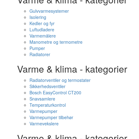
Gulvvarmesystemer
Isolering
Kedler og fyr
Luftudladere
Varmemålere
Manometre og termometre
Pumper
Radiatorer
Varme & klima - kategorier
Radiatorventiler og termostater
Sikkerhedsventiler
Bosch EasyControl CT200
Snavsamlere
Temperaturkontrol
Varmepumper
Varmepumper tilbehør
Varmevekslere
Varme & klima - kategorier