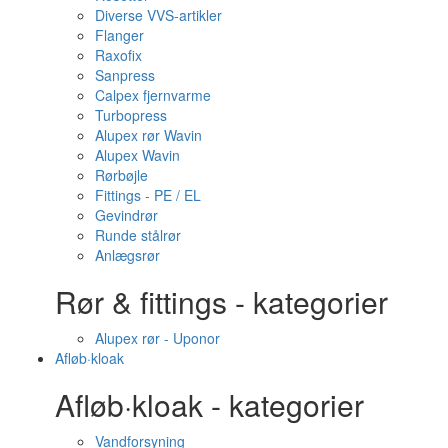
Diverse VVS-artikler
Flanger
Raxofix
Sanpress
Calpex fjernvarme
Turbopress
Alupex rør Wavin
Alupex Wavin
Rørbøjle
Fittings - PE / EL
Gevindrør
Runde stålrør
Anlægsrør
Rør & fittings - kategorier
Alupex rør - Uponor
Afløb·kloak
Afløb·kloak - kategorier
Vandforsyning