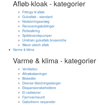
Afløb·kloak - kategorier
Fittings til afløb
Gulvafløb - standard
Nedsivningsanlæg
Renoveringskoblinger
Rottesikring
Spildevandspumper
Unidrain gulvafløb bruseniche
Wavin sitech afløb
Varme & klima
Varme & klima - kategorier
Ventilation
Aftræksløsninger
Biokedler
Diverse tilslutningsslanger
Ekspansionsbeholdere
El-radiatorer
Fjernvarmeunit
Gabotherm rørpaneler