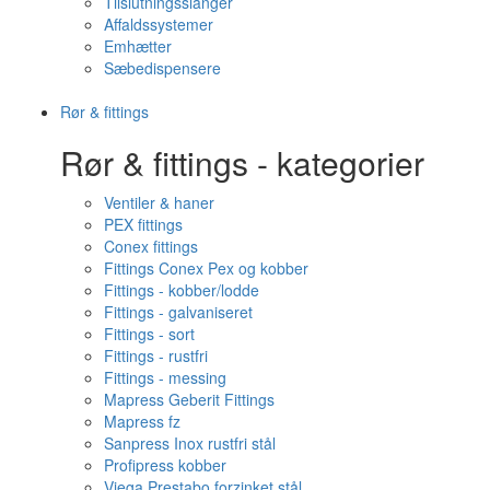
Tilslutningsslanger
Affaldssystemer
Emhætter
Sæbedispensere
Rør & fittings
Rør & fittings - kategorier
Ventiler & haner
PEX fittings
Conex fittings
Fittings Conex Pex og kobber
Fittings - kobber/lodde
Fittings - galvaniseret
Fittings - sort
Fittings - rustfri
Fittings - messing
Mapress Geberit Fittings
Mapress fz
Sanpress Inox rustfri stål
Profipress kobber
Viega Prestabo forzinket stål