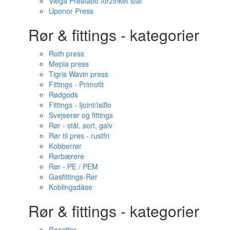
Viega Prestabo forzinket stål
Uponor Press
Rør & fittings - kategorier
Roth press
Mepla press
Tigris Wavin press
Fittings - Primofit
Rødgods
Fittings - Ijoint/Isiflo
Svejserør og fittings
Rør - stål, sort, galv
Rør til pres - rustfri
Kobberrør
Rørbærere
Rør - PE / PEM
Gasfittings-Rør
Koblingsdåse
Rør & fittings - kategorier
Rosetter