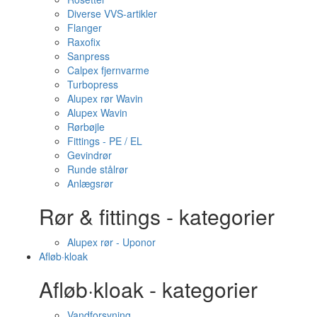
Diverse VVS-artikler
Flanger
Raxofix
Sanpress
Calpex fjernvarme
Turbopress
Alupex rør Wavin
Alupex Wavin
Rørbøjle
Fittings - PE / EL
Gevindrør
Runde stålrør
Anlægsrør
Rør & fittings - kategorier
Alupex rør - Uponor
Afløb·kloak
Afløb·kloak - kategorier
Vandforsyning