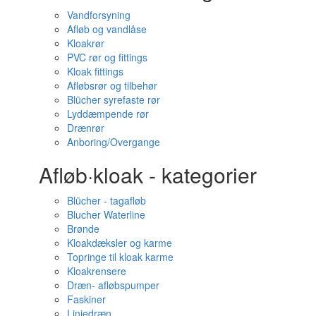
Vandforsyning
Afløb og vandlåse
Kloakrør
PVC rør og fittings
Kloak fittings
Afløbsrør og tilbehør
Blücher syrefaste rør
Lyddæmpende rør
Drænrør
Anboring/Overgange
Afløb·kloak - kategorier
Blücher - tagafløb
Blucher Waterline
Brønde
Kloakdæksler og karme
Topringe til kloak karme
Kloakrensere
Dræn- afløbspumper
Faskiner
Linjedræn