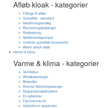
Afløb·kloak - kategorier
Fittings til afløb
Gulvafløb - standard
Nedsivningsanlæg
Renoveringskoblinger
Rottesikring
Spildevandspumper
Unidrain gulvafløb bruseniche
Wavin sitech afløb
Varme & klima
Varme & klima - kategorier
Ventilation
Aftræksløsninger
Biokedler
Diverse tilslutningsslanger
Ekspansionsbeholdere
El-radiatorer
Fjernvarmeunit
Gabotherm rørpaneler