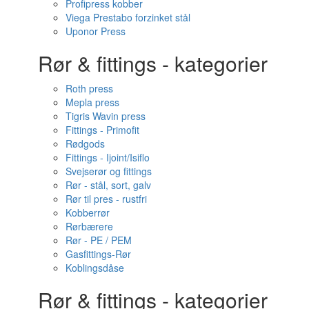
Profipress kobber
Viega Prestabo forzinket stål
Uponor Press
Rør & fittings - kategorier
Roth press
Mepla press
Tigris Wavin press
Fittings - Primofit
Rødgods
Fittings - Ijoint/Isiflo
Svejserør og fittings
Rør - stål, sort, galv
Rør til pres - rustfri
Kobberrør
Rørbærere
Rør - PE / PEM
Gasfittings-Rør
Koblingsdåse
Rør & fittings - kategorier