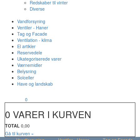
Redskaber til vinter
Diverse
Vandforsyning
Ventiler - Haner
Tag og Facade
Ventilation - klima
El artikler
Reservedele
Ukategoriserede varer
Værnemidler
Belysning
Solceller
Have og landskab
MENU
Din kurv
0
0 VARER I KURVEN
TOTAL
0,00
Gå til kurven »