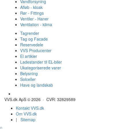
Vandforsyning
Afløb - kloak
Rør - Fittings
Ventiler - Haner
Ventilation - klima
Tagrender
Tag og Facade
Reservedele
VVS Producenter
El artikler
Ladestander til EL-biler
Ukategoriserede varer
Belysning
Solceller
Have og landskab
Gulvvarme - Megatherm
VVS.dk ApS © 2026 · CVR: 32829589
Kontakt VVS.dk
Om VVS.dk
|
Sitemap