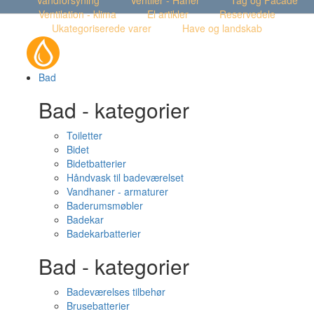
Vandforsyning
Ventiler - Haner
Tag og Facade
Ventilation - klima
El artikler
Reservedele
Ukategoriserede varer
Have og landskab
Bad
Bad - kategorier
Toiletter
Bidet
Bidetbatterier
Håndvask til badeværelset
Vandhaner - armaturer
Baderumsmøbler
Badekar
Badekarbatterier
Bad - kategorier
Badeværelses tilbehør
Brusebatterier