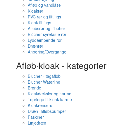
Afløb og vandlåse
Kloakrør
PVC rør og fittings
Kloak fittings
Afløbsrør og tilbehør
Blücher syrefaste rør
Lyddæmpende rør
Drænrør
Anboring/Overgange
Afløb·kloak - kategorier
Blücher - tagafløb
Blucher Waterline
Brønde
Kloakdæksler og karme
Topringe til kloak karme
Kloakrensere
Dræn- afløbspumper
Faskiner
Linjedræn