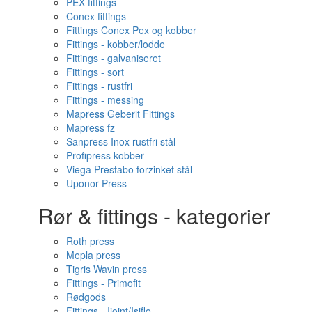
PEX fittings
Conex fittings
Fittings Conex Pex og kobber
Fittings - kobber/lodde
Fittings - galvaniseret
Fittings - sort
Fittings - rustfri
Fittings - messing
Mapress Geberit Fittings
Mapress fz
Sanpress Inox rustfri stål
Profipress kobber
Viega Prestabo forzinket stål
Uponor Press
Rør & fittings - kategorier
Roth press
Mepla press
Tigris Wavin press
Fittings - Primofit
Rødgods
Fittings - Ijoint/Isiflo