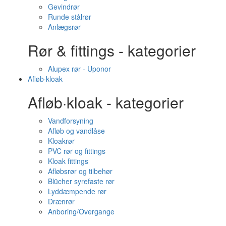
Gevindrør
Runde stålrør
Anlægsrør
Rør & fittings - kategorier
Alupex rør - Uponor
Afløb·kloak
Afløb·kloak - kategorier
Vandforsyning
Afløb og vandlåse
Kloakrør
PVC rør og fittings
Kloak fittings
Afløbsrør og tilbehør
Blücher syrefaste rør
Lyddæmpende rør
Drænrør
Anboring/Overgange