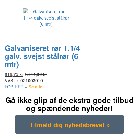
Galvaniseret rør 1.1/4
galv. svejst stålrør (6
mtr)
818,75 kr
1.514,09 kr
VVS nr.
021003010
KØB HER »
Se alle
Gå ikke glip af de ekstra gode tilbud
og spændende nyheder!