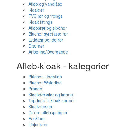
Afløb og vandlåse
Kloakrør
PVC rør og fittings
Kloak fittings
Afløbsrør og tilbehør
Blücher syrefaste rør
Lyddæmpende rør
Drænrør
Anboring/Overgange
Afløb·kloak - kategorier
Blücher - tagafløb
Blucher Waterline
Brønde
Kloakdæksler og karme
Topringe til kloak karme
Kloakrensere
Dræn- afløbspumper
Faskiner
Linjedræn