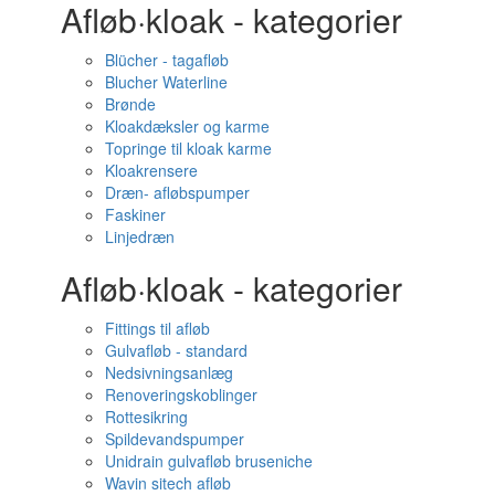
Afløb·kloak - kategorier
Blücher - tagafløb
Blucher Waterline
Brønde
Kloakdæksler og karme
Topringe til kloak karme
Kloakrensere
Dræn- afløbspumper
Faskiner
Linjedræn
Afløb·kloak - kategorier
Fittings til afløb
Gulvafløb - standard
Nedsivningsanlæg
Renoveringskoblinger
Rottesikring
Spildevandspumper
Unidrain gulvafløb bruseniche
Wavin sitech afløb