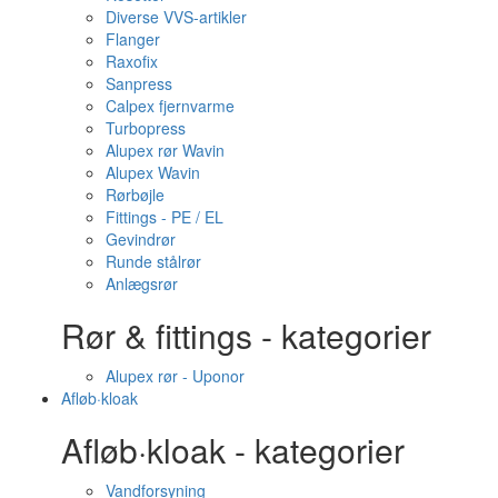
Diverse VVS-artikler
Flanger
Raxofix
Sanpress
Calpex fjernvarme
Turbopress
Alupex rør Wavin
Alupex Wavin
Rørbøjle
Fittings - PE / EL
Gevindrør
Runde stålrør
Anlægsrør
Rør & fittings - kategorier
Alupex rør - Uponor
Afløb·kloak
Afløb·kloak - kategorier
Vandforsyning