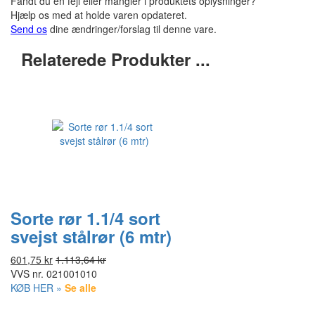
Fandt du en fejl eller mangler i produktets oplysninger?
Hjælp os med at holde varen opdateret.
Send os
dine ændringer/forslag til denne vare.
Relaterede Produkter ...
Sorte rør 1.1/4 sort
svejst stålrør (6 mtr)
601,75 kr
1.113,64 kr
VVS nr.
021001010
KØB HER »
Se alle