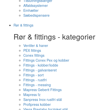
Tilslutningsslanger
Affaldssystemer
Emhætter
Sæbedispensere
Rør & fittings
Rør & fittings - kategorier
Ventiler & haner
PEX fittings
Conex fittings
Fittings Conex Pex og kobber
Fittings - kobber/lodde
Fittings - galvaniseret
Fittings - sort
Fittings - rustfri
Fittings - messing
Mapress Geberit Fittings
Mapress fz
Sanpress Inox rustfri stål
Profipress kobber
Viega Prestabo forzinket stål