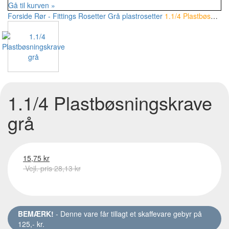
Gå til kurven »
Forside
Rør - Fittings
Rosetter
Grå plastrosetter
1.1/4 Plastbøsningskrave grå
1.1/4 Plastbøsningskrave
grå
15,75 kr
Vejl. pris 28,13 kr
BEMÆRK!
- Denne vare får tillagt et skaffevare gebyr på
125,- kr.