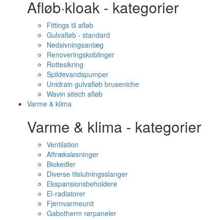
Afløb·kloak - kategorier
Fittings til afløb
Gulvafløb - standard
Nedsivningsanlæg
Renoveringskoblinger
Rottesikring
Spildevandspumper
Unidrain gulvafløb bruseniche
Wavin sitech afløb
Varme & klima
Varme & klima - kategorier
Ventilation
Aftræksløsninger
Biokedler
Diverse tilslutningsslanger
Ekspansionsbeholdere
El-radiatorer
Fjernvarmeunit
Gabotherm rørpaneler