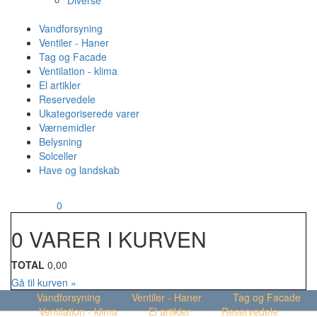
Diverse
Vandforsyning
Ventiler - Haner
Tag og Facade
Ventilation - klima
El artikler
Reservedele
Ukategoriserede varer
Værnemidler
Belysning
Solceller
Have og landskab
MENU
Din kurv
0
0 VARER I KURVEN
TOTAL
0,00
Gå til kurven »
Vandforsyning
Ventiler - Haner
Tag og Facade
Ventilation - klima
El artikler
Reservedele