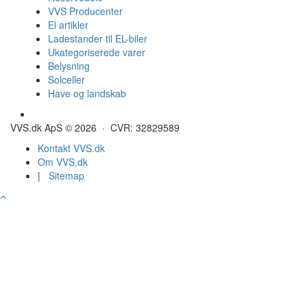
VVS Producenter
El artikler
Ladestander til EL-biler
Ukategoriserede varer
Belysning
Solceller
Have og landskab
Gulvvarme - Megatherm
VVS.dk ApS © 2026 · CVR: 32829589
Kontakt VVS.dk
Om VVS.dk
|
Sitemap