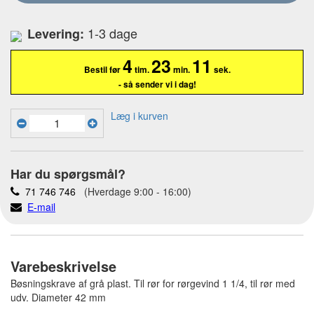
1-3 dage
Levering:
4
23
10
Bestil før
tim.
min.
sek.
- så sender vi i dag!
Læg i kurven
Har du spørgsmål?
71 746 746
(Hverdage 9:00 - 16:00)
E-mail
Varebeskrivelse
Bøsningskrave af grå plast. Til rør for rørgevind 1 1/4, til rør med
udv. Diameter 42 mm