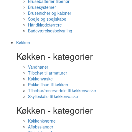
Brusebatterier tilbehør
Brusesystemer
Brusenicher og kabiner
Spejle og spejlskabe
Håndklædetørrere
Badeværelsesbelysning
Køkken
Køkken - kategorier
Vandhaner
Tilbehør til armaturer
Køkkenvaske
Pakketilbud til køkken
Tilbehør/reservedele til køkkenvaske
Skylleskåle til køkkenvaske
Køkken - kategorier
Køkkenkværne
Afløbsslanger