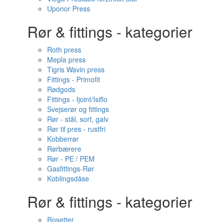
Uponor Press
Rør & fittings - kategorier
Roth press
Mepla press
Tigris Wavin press
Fittings - Primofit
Rødgods
Fittings - Ijoint/Isiflo
Svejserør og fittings
Rør - stål, sort, galv
Rør til pres - rustfri
Kobberrør
Rørbærere
Rør - PE / PEM
Gasfittings-Rør
Koblingsdåse
Rør & fittings - kategorier
Rosetter