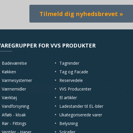
VAREGRUPPER FOR VVS PRODUKTER
Badeværelse
Tagrender
Køkken
Tag og Facade
Varmesystemer
Reservedele
Luk x
Værnemidler
VVS Producenter
Værktøj
El artikler
Vandforsyning
Ladestander til EL-biler
Afløb - kloak
Ukategoriserede varer
Rør - Fittings
Belysning
Ventiler - Haner
Solceller