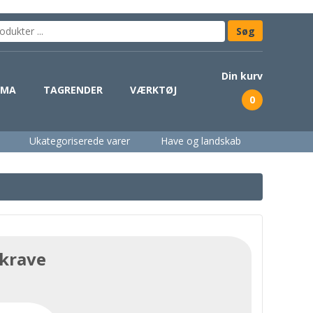
Din kurv
IMA
TAGRENDER
VÆRKTØJ
0
Ukategoriserede varer
Have og landskab
/krave