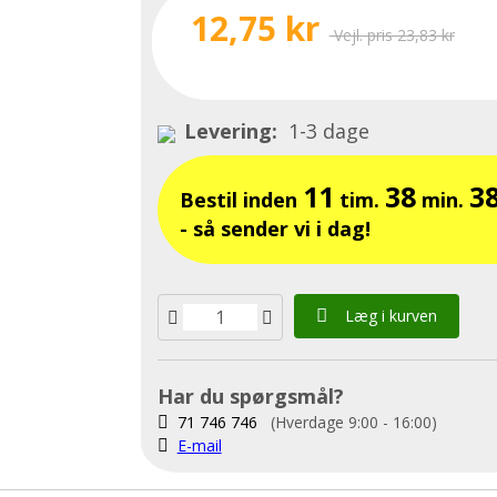
12,75 kr
Vejl. pris 23,83 kr
Levering:
1-3 dage
11
38
3
Bestil inden
tim.
min.
- så sender vi i dag!
Læg i kurven
Har du spørgsmål?
71 746 746
(Hverdage 9:00 - 16:00)
E-mail