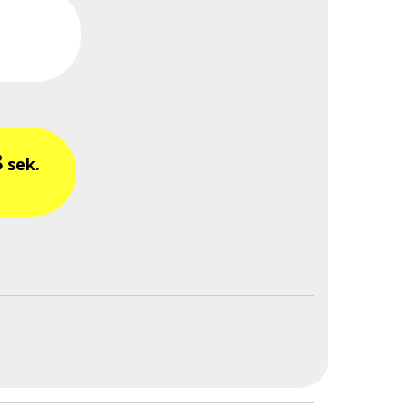
8
sek.