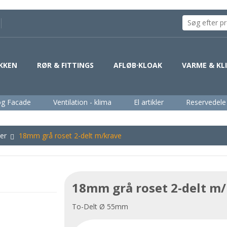
KKEN
RØR & FITTINGS
AFLØB·KLOAK
VARME & KL
og Facade
Ventilation - klima
El artikler
Reservedele
ter
18mm grå roset 2-delt m/krave
18mm grå roset 2-delt m
To-Delt Ø 55mm