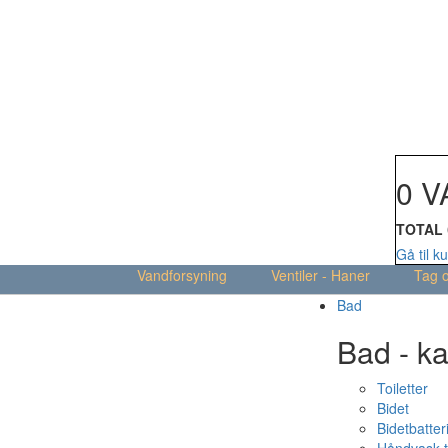
Din kur
0 V
TOTAL
Gå til k
Vandforsyning
Ventiler - Haner
Tag 
Bad
Bad - ka
Toiletter
Bidet
Bidetbatter