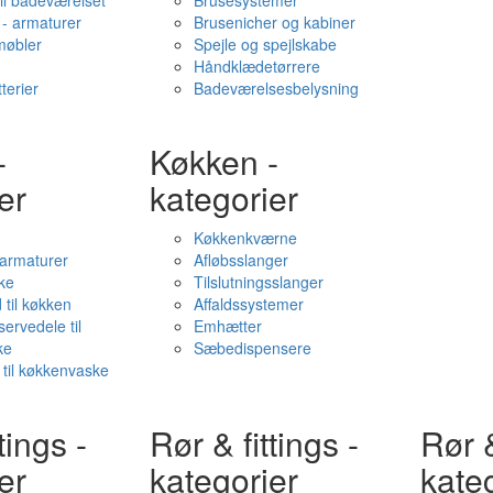
il badeværelset
Brusesystemer
- armaturer
Brusenicher og kabiner
øbler
Spejle og spejlskabe
Håndklædetørrere
terier
Badeværelsesbelysning
-
Køkken -
er
kategorier
Køkkenkværne
l armaturer
Afløbsslanger
ke
Tilslutningsslanger
 til køkken
Affaldssystemer
servedele til
Emhætter
ke
Sæbedispensere
 til køkkenvaske
tings -
Rør & fittings -
Rør &
er
kategorier
kate