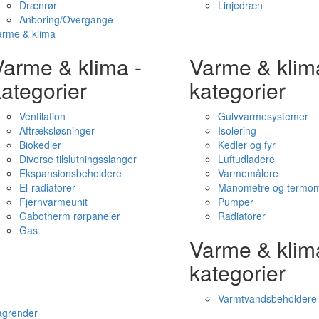
Drænrør
Linjedræn
Anboring/Overgange
arme & klima
Varme & klima -
Varme & klim
ategorier
kategorier
Ventilation
Gulvvarmesystemer
Aftræksløsninger
Isolering
Biokedler
Kedler og fyr
Diverse tilslutningsslanger
Luftudladere
Ekspansionsbeholdere
Varmemålere
El-radiatorer
Manometre og termom
Fjernvarmeunit
Pumper
Gabotherm rørpaneler
Radiatorer
Gas
Varme & klim
kategorier
Varmtvandsbeholdere
agrender