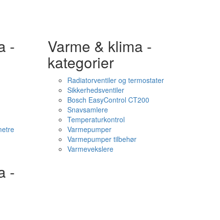
a -
Varme & klima -
kategorier
Radiatorventiler og termostater
Sikkerhedsventiler
Bosch EasyControl CT200
Snavsamlere
Temperaturkontrol
etre
Varmepumper
Varmepumper tilbehør
Varmevekslere
a -