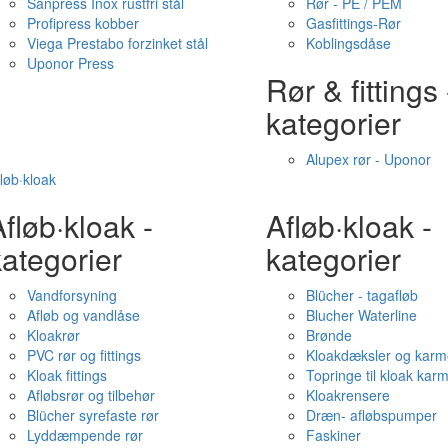
Sanpress Inox rustfri stål
Rør - PE / PEM
Profipress kobber
Gasfittings-Rør
Viega Prestabo forzinket stål
Koblingsdåse
Uponor Press
Rør & fittings 
kategorier
Alupex rør - Uponor
løb·kloak
fløb·kloak -
Afløb·kloak -
ategorier
kategorier
Vandforsyning
Blücher - tagafløb
Afløb og vandlåse
Blucher Waterline
Kloakrør
Brønde
PVC rør og fittings
Kloakdæksler og karm
Kloak fittings
Topringe til kloak kar
Afløbsrør og tilbehør
Kloakrensere
Blücher syrefaste rør
Dræn- afløbspumper
Lyddæmpende rør
Faskiner