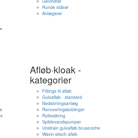
Gevindrør
Runde stålrør
Anlægsrør
-
Afløb·kloak -
kategorier
Fittings til afløb
Gulvafløb - standard
Nedsivningsanlæg
e
Renoveringskoblinger
me
Rottesikring
Spildevandspumper
Unidrain gulvafløb bruseniche
Wavin sitech afløb