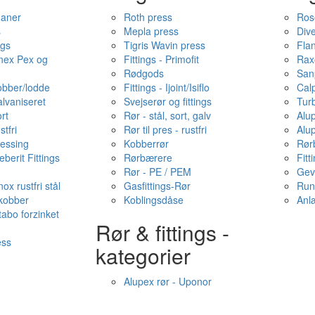
haner
Roth press
Ros
s
Mepla press
Dive
ngs
Tigris Wavin press
Fla
onex Pex og
Fittings - Primofit
Rax
Rødgods
San
kobber/lodde
Fittings - Ijoint/Isiflo
Cal
alvaniseret
Svejserør og fittings
Tur
ort
Rør - stål, sort, galv
Alu
stfri
Rør til pres - rustfri
Alu
messing
Kobberrør
Rør
berit Fittings
Rørbærere
Fitt
Rør - PE / PEM
Gev
ox rustfri stål
Gasfittings-Rør
Run
 kobber
Koblingsdåse
Anl
tabo forzinket
Rør & fittings -
ess
kategorier
Alupex rør - Uponor