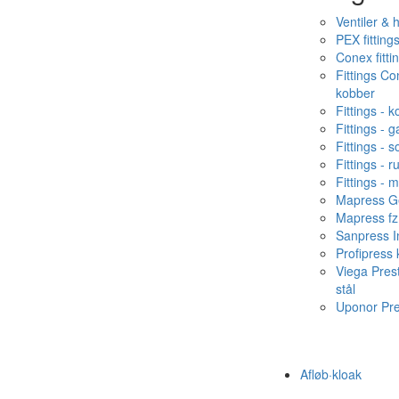
Ventiler & 
PEX fitting
Conex fitti
Fittings C
kobber
Fittings - 
Fittings - g
Fittings - s
Fittings - ru
Fittings - 
Mapress Ge
Mapress fz
Sanpress In
Profipress
Viega Pres
stål
Uponor Pr
Afløb·kloak