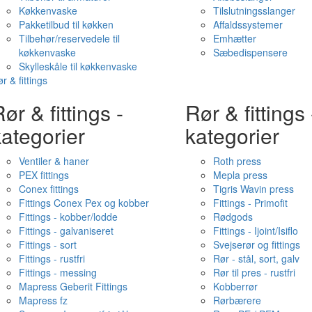
Køkkenvaske
Tilslutningsslanger
Pakketilbud til køkken
Affaldssystemer
Tilbehør/reservedele til
Emhætter
køkkenvaske
Sæbedispensere
Skylleskåle til køkkenvaske
r & fittings
ør & fittings -
Rør & fittings 
ategorier
kategorier
Ventiler & haner
Roth press
PEX fittings
Mepla press
Conex fittings
Tigris Wavin press
Fittings Conex Pex og kobber
Fittings - Primofit
Fittings - kobber/lodde
Rødgods
Fittings - galvaniseret
Fittings - Ijoint/Isiflo
Fittings - sort
Svejserør og fittings
Fittings - rustfri
Rør - stål, sort, galv
Fittings - messing
Rør til pres - rustfri
Mapress Geberit Fittings
Kobberrør
Mapress fz
Rørbærere