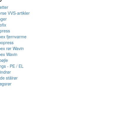
etter
rse VVS-artikler
nger
ofix
press
pex fjernvarme
bopress
pex rør Wavin
pex Wavin
bøjle
ings - PE / EL
indrør
de stålrør
ægsrør