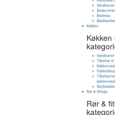
Håndvask t
Vandhaner 
Baderumsm
Badekar
Badekarbat
Køkken
Køkken 
kategori
Vandhaner
Tilbehør ti
Køkkenvas
Pakketilbud
Tilbehør/re
køkkenvas
Skylleskåle
Rør & fittings
Rør & fit
kategori