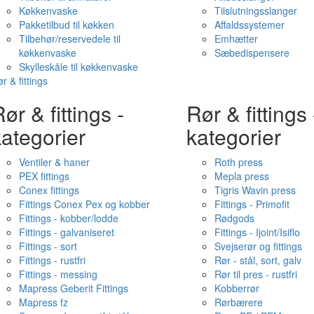
Køkkenvaske
Tilslutningsslanger
Pakketilbud til køkken
Affaldssystemer
Tilbehør/reservedele til
Emhætter
køkkenvaske
Sæbedispensere
Skylleskåle til køkkenvaske
r & fittings
ør & fittings -
Rør & fittings 
ategorier
kategorier
Ventiler & haner
Roth press
PEX fittings
Mepla press
Conex fittings
Tigris Wavin press
Fittings Conex Pex og kobber
Fittings - Primofit
Fittings - kobber/lodde
Rødgods
Fittings - galvaniseret
Fittings - Ijoint/Isiflo
Fittings - sort
Svejserør og fittings
Fittings - rustfri
Rør - stål, sort, galv
Fittings - messing
Rør til pres - rustfri
Mapress Geberit Fittings
Kobberrør
Mapress fz
Rørbærere