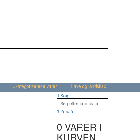
Ukategoriserede varer
Have og landskab
Søg
0
Kurv
0 VARER I
KURVEN