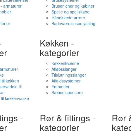
il badeværelset
Brusesystemer
- armaturer
Brusenicher og kabiner
øbler
Spejle og spejlskabe
Håndklædetørrere
terier
Badeværelsesbelysning
-
Køkken -
er
kategorier
Køkkenkværne
l armaturer
Afløbsslanger
ke
Tilslutningsslanger
 til køkken
Affaldssystemer
servedele til
Emhætter
ke
Sæbedispensere
 til køkkenvaske
tings -
Rør & fittings -
Rør &
er
kategorier
kate