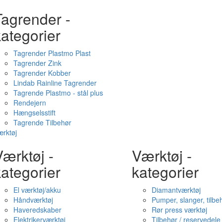
Tagrender -
ategorier
Tagrender Plastmo Plast
Tagrender Zink
Tagrender Kobber
Lindab Rainline Tagrender
Tagrende Plastmo - stål plus
Rendejern
Hængselsstift
Tagrende Tilbehør
rktøj
ærktøj -
Værktøj -
ategorier
kategorier
El værktøj/akku
Diamantværktøj
Håndværktøj
Pumper, slanger, tilbe
Haveredskaber
Rør press værktøj
Elektrikerværktøj
Tilbehør / reservedele