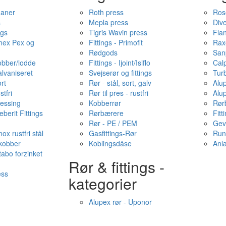
haner
Roth press
Ros
s
Mepla press
Dive
ngs
Tigris Wavin press
Fla
onex Pex og
Fittings - Primofit
Rax
Rødgods
San
kobber/lodde
Fittings - Ijoint/Isiflo
Cal
alvaniseret
Svejserør og fittings
Tur
ort
Rør - stål, sort, galv
Alu
stfri
Rør til pres - rustfri
Alu
messing
Kobberrør
Rør
berit Fittings
Rørbærere
Fitt
Rør - PE / PEM
Gev
ox rustfri stål
Gasfittings-Rør
Run
 kobber
Koblingsdåse
Anl
tabo forzinket
Rør & fittings -
ess
kategorier
Alupex rør - Uponor