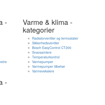
a -
Varme & klima -
kategorier
Radiatorventiler og termostater
Sikkerhedsventiler
Bosch EasyControl CT200
Snavsamlere
Temperaturkontrol
etre
Varmepumper
Varmepumper tilbehør
Varmevekslere
a -