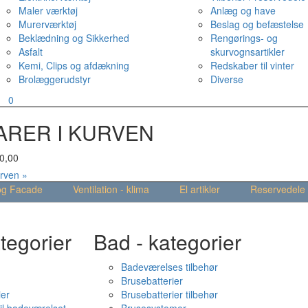
Maler værktøj
Anlæg og have
Murerværktøj
Beslag og befæstelse
Beklædning og Sikkerhed
Rengørings- og
Asfalt
skurvognsartikler
Kemi, Clips og afdækning
Redskaber til vinter
Brolæggerudstyr
Diverse
v
0
ARER I KURVEN
0,00
urven »
og Facade
Ventilation - klima
El artikler
Reservedele
tegorier
Bad - kategorier
Badeværelses tilbehør
Brusebatterier
ier
Brusebatterier tilbehør