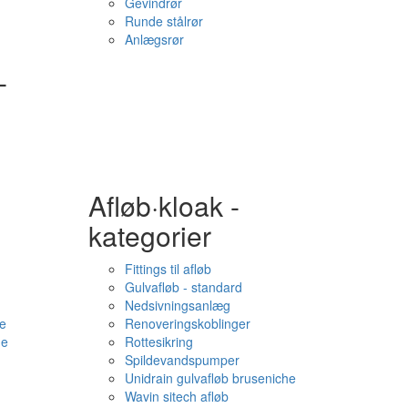
Gevindrør
Runde stålrør
Anlægsrør
-
Afløb·kloak -
kategorier
Fittings til afløb
Gulvafløb - standard
Nedsivningsanlæg
e
Renoveringskoblinger
me
Rottesikring
Spildevandspumper
Unidrain gulvafløb bruseniche
Wavin sitech afløb