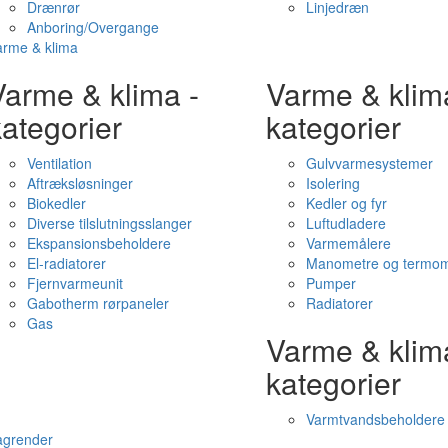
Drænrør
Linjedræn
Anboring/Overgange
arme & klima
Varme & klima -
Varme & klim
ategorier
kategorier
Ventilation
Gulvvarmesystemer
Aftræksløsninger
Isolering
Biokedler
Kedler og fyr
Diverse tilslutningsslanger
Luftudladere
Ekspansionsbeholdere
Varmemålere
El-radiatorer
Manometre og termom
Fjernvarmeunit
Pumper
Gabotherm rørpaneler
Radiatorer
Gas
Varme & klim
kategorier
Varmtvandsbeholdere
agrender