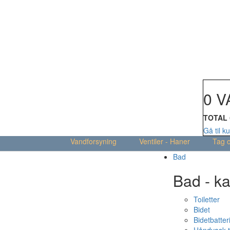
Din kur
0 V
TOTAL
Gå til k
Vandforsyning
Ventiler - Haner
Tag 
Bad
Bad - ka
Toiletter
Bidet
Bidetbatter