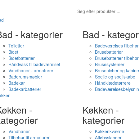
ad
ad - kategorier
Bad - kategor
Toiletter
Badeværelses tilbehør
Bidet
Brusebatterier
Bidetbatterier
Brusebatterier tilbehør
Håndvask til badeværelset
Brusesystemer
Vandhaner - armaturer
Brusenicher og kabine
Baderumsmøbler
Spejle og spejlskabe
Badekar
Håndklædetørrere
Badekarbatterier
Badeværelsesbelysni
økken
Køkken -
Køkken -
ategorier
kategorier
Vandhaner
Køkkenkværne
Tilbehør til armaturer
Afløbsslanger