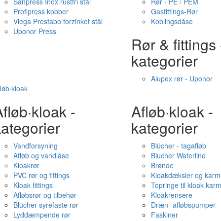
Sanpress Inox rustfri stål
Rør - PE / PEM
Profipress kobber
Gasfittings-Rør
Viega Prestabo forzinket stål
Koblingsdåse
Uponor Press
Rør & fittings 
kategorier
Alupex rør - Uponor
løb·kloak
fløb·kloak -
Afløb·kloak -
ategorier
kategorier
Vandforsyning
Blücher - tagafløb
Afløb og vandlåse
Blucher Waterline
Kloakrør
Brønde
PVC rør og fittings
Kloakdæksler og karm
Kloak fittings
Topringe til kloak kar
Afløbsrør og tilbehør
Kloakrensere
Blücher syrefaste rør
Dræn- afløbspumper
Lyddæmpende rør
Faskiner