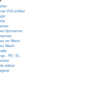
etter
rse VVS-artikler
nger
ofix
press
pex fjernvarme
bopress
pex rør Wavin
pex Wavin
bøjle
ings - PE / EL
indrør
de stålrør
ægsrør