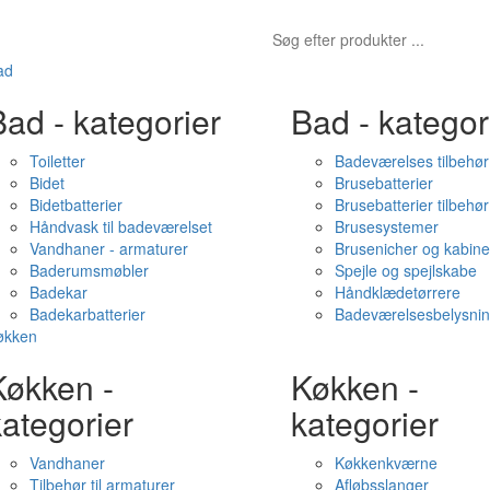
ad
ad - kategorier
Bad - kategor
Toiletter
Badeværelses tilbehør
Bidet
Brusebatterier
Bidetbatterier
Brusebatterier tilbehør
Håndvask til badeværelset
Brusesystemer
Vandhaner - armaturer
Brusenicher og kabine
Baderumsmøbler
Spejle og spejlskabe
Badekar
Håndklædetørrere
Badekarbatterier
Badeværelsesbelysni
økken
Køkken -
Køkken -
ategorier
kategorier
Vandhaner
Køkkenkværne
Tilbehør til armaturer
Afløbsslanger