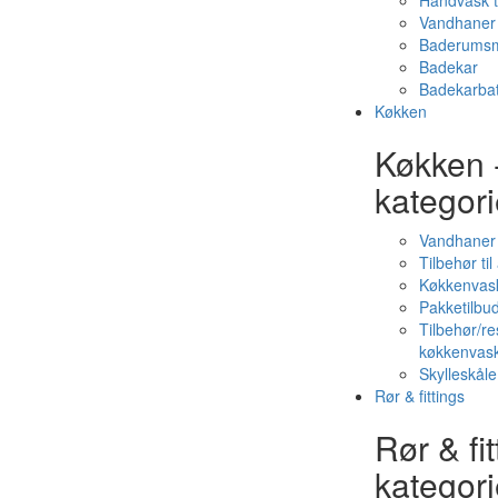
Håndvask t
Vandhaner 
Baderumsm
Badekar
Badekarbat
Køkken
Køkken 
kategori
Vandhaner
Tilbehør ti
Køkkenvas
Pakketilbud
Tilbehør/re
køkkenvas
Skylleskåle
Rør & fittings
Rør & fit
kategori