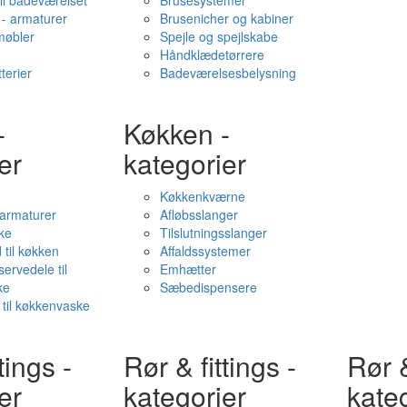
il badeværelset
Brusesystemer
- armaturer
Brusenicher og kabiner
øbler
Spejle og spejlskabe
Håndklædetørrere
terier
Badeværelsesbelysning
-
Køkken -
er
kategorier
Køkkenkværne
l armaturer
Afløbsslanger
ke
Tilslutningsslanger
 til køkken
Affaldssystemer
servedele til
Emhætter
ke
Sæbedispensere
 til køkkenvaske
tings -
Rør & fittings -
Rør &
er
kategorier
kate