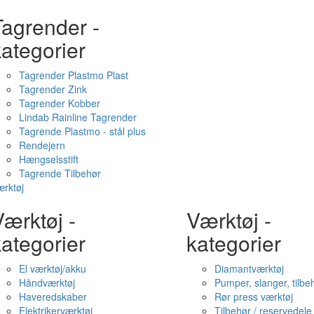
Tagrender -
ategorier
Tagrender Plastmo Plast
Tagrender Zink
Tagrender Kobber
Lindab Rainline Tagrender
Tagrende Plastmo - stål plus
Rendejern
Hængselsstift
Tagrende Tilbehør
rktøj
ærktøj -
Værktøj -
ategorier
kategorier
El værktøj/akku
Diamantværktøj
Håndværktøj
Pumper, slanger, tilbe
Haveredskaber
Rør press værktøj
Elektrikerværktøj
Tilbehør / reservedele