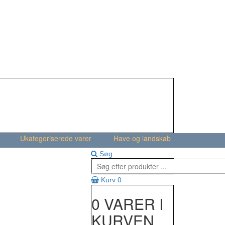
Ukategoriserede varer
Have og landskab
Søg
0
Kurv
0 VARER I
KURVEN