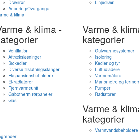
Drænrør
Linjedræn
Anboring/Overgange
arme & klima
Varme & klima -
Varme & klim
ategorier
kategorier
Ventilation
Gulvvarmesystemer
Aftræksløsninger
Isolering
Biokedler
Kedler og fyr
Diverse tilslutningsslanger
Luftudladere
Ekspansionsbeholdere
Varmemålere
El-radiatorer
Manometre og termom
Fjernvarmeunit
Pumper
Gabotherm rørpaneler
Radiatorer
Gas
Varme & klim
kategorier
Varmtvandsbeholdere
agrender