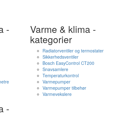
a -
Varme & klima -
kategorier
Radiatorventiler og termostater
Sikkerhedsventiler
Bosch EasyControl CT200
Snavsamlere
Temperaturkontrol
etre
Varmepumper
Varmepumper tilbehør
Varmevekslere
a -