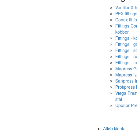
Ventiler & 
PEX fitting
Conex fitti
Fittings C
kobber
Fittings - 
Fittings - g
Fittings - s
Fittings - ru
Fittings - 
Mapress Ge
Mapress fz
Sanpress In
Profipress
Viega Pres
stål
Uponor Pr
Afløb·kloak