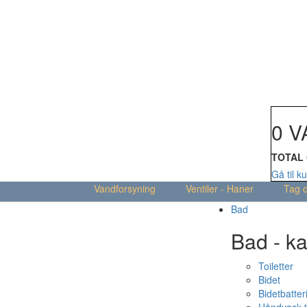
Din kur
0 V
TOTAL
Gå til k
Vandforsyning
Ventiler - Haner
Tag 
Bad
Bad - ka
Toiletter
Bidet
Bidetbatter