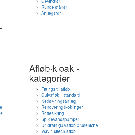
Gevindrør
Runde stålrør
Anlægsrør
-
Afløb·kloak -
kategorier
Fittings til afløb
Gulvafløb - standard
Nedsivningsanlæg
e
Renoveringskoblinger
me
Rottesikring
Spildevandspumper
Unidrain gulvafløb bruseniche
Wavin sitech afløb