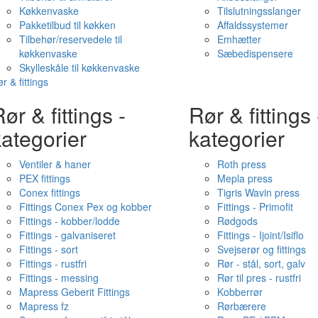
Køkkenvaske
Tilslutningsslanger
Pakketilbud til køkken
Affaldssystemer
Tilbehør/reservedele til
Emhætter
køkkenvaske
Sæbedispensere
Skylleskåle til køkkenvaske
r & fittings
ør & fittings -
Rør & fittings 
ategorier
kategorier
Ventiler & haner
Roth press
PEX fittings
Mepla press
Conex fittings
Tigris Wavin press
Fittings Conex Pex og kobber
Fittings - Primofit
Fittings - kobber/lodde
Rødgods
Fittings - galvaniseret
Fittings - Ijoint/Isiflo
Fittings - sort
Svejserør og fittings
Fittings - rustfri
Rør - stål, sort, galv
Fittings - messing
Rør til pres - rustfri
Mapress Geberit Fittings
Kobberrør
Mapress fz
Rørbærere