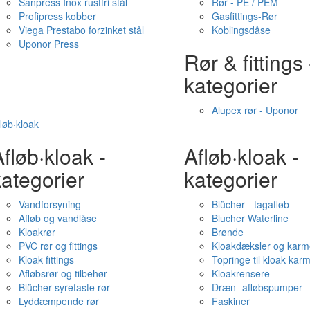
Sanpress Inox rustfri stål
Rør - PE / PEM
Profipress kobber
Gasfittings-Rør
Viega Prestabo forzinket stål
Koblingsdåse
Uponor Press
Rør & fittings 
kategorier
Alupex rør - Uponor
løb·kloak
fløb·kloak -
Afløb·kloak -
ategorier
kategorier
Vandforsyning
Blücher - tagafløb
Afløb og vandlåse
Blucher Waterline
Kloakrør
Brønde
PVC rør og fittings
Kloakdæksler og karm
Kloak fittings
Topringe til kloak kar
Afløbsrør og tilbehør
Kloakrensere
Blücher syrefaste rør
Dræn- afløbspumper
Lyddæmpende rør
Faskiner