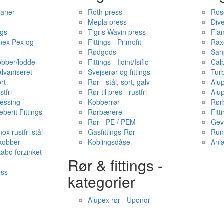
haner
Roth press
Ros
s
Mepla press
Dive
ngs
Tigris Wavin press
Fla
onex Pex og
Fittings - Primofit
Rax
Rødgods
San
kobber/lodde
Fittings - Ijoint/Isiflo
Cal
alvaniseret
Svejserør og fittings
Tur
ort
Rør - stål, sort, galv
Alu
stfri
Rør til pres - rustfri
Alu
messing
Kobberrør
Rør
berit Fittings
Rørbærere
Fitt
Rør - PE / PEM
Gev
ox rustfri stål
Gasfittings-Rør
Run
 kobber
Koblingsdåse
Anl
tabo forzinket
Rør & fittings -
ess
kategorier
Alupex rør - Uponor