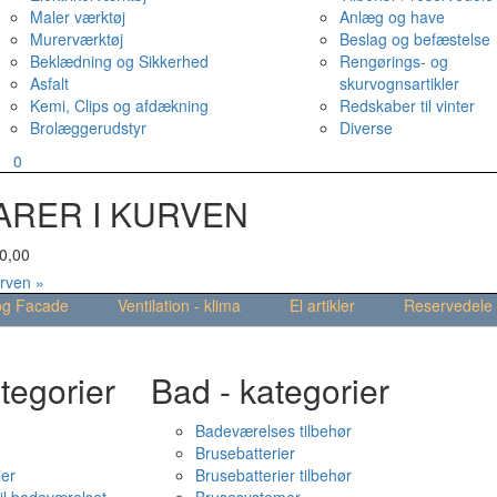
Maler værktøj
Anlæg og have
Murerværktøj
Beslag og befæstelse
Beklædning og Sikkerhed
Rengørings- og
Asfalt
skurvognsartikler
Kemi, Clips og afdækning
Redskaber til vinter
Brolæggerudstyr
Diverse
v
0
ARER I KURVEN
0,00
urven »
og Facade
Ventilation - klima
El artikler
Reservedele
tegorier
Bad - kategorier
Badeværelses tilbehør
Brusebatterier
ier
Brusebatterier tilbehør