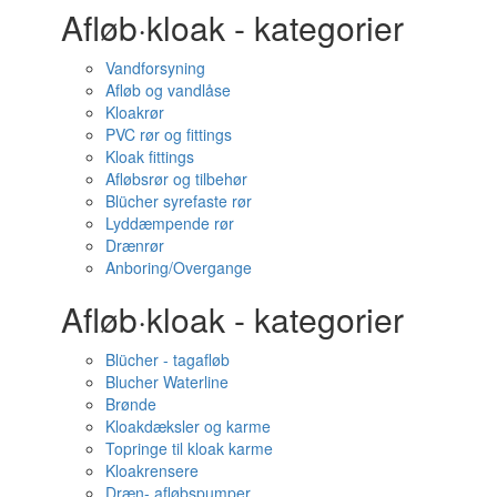
Afløb·kloak - kategorier
Vandforsyning
Afløb og vandlåse
Kloakrør
PVC rør og fittings
Kloak fittings
Afløbsrør og tilbehør
Blücher syrefaste rør
Lyddæmpende rør
Drænrør
Anboring/Overgange
Afløb·kloak - kategorier
Blücher - tagafløb
Blucher Waterline
Brønde
Kloakdæksler og karme
Topringe til kloak karme
Kloakrensere
Dræn- afløbspumper