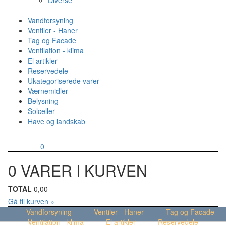
Diverse
Vandforsyning
Ventiler - Haner
Tag og Facade
Ventilation - klima
El artikler
Reservedele
Ukategoriserede varer
Værnemidler
Belysning
Solceller
Have og landskab
MENU
Din kurv
0
0 VARER I KURVEN
TOTAL
0,00
Gå til kurven »
Vandforsyning
Ventiler - Haner
Tag og Facade
Ventilation - klima
El artikler
Reservedele