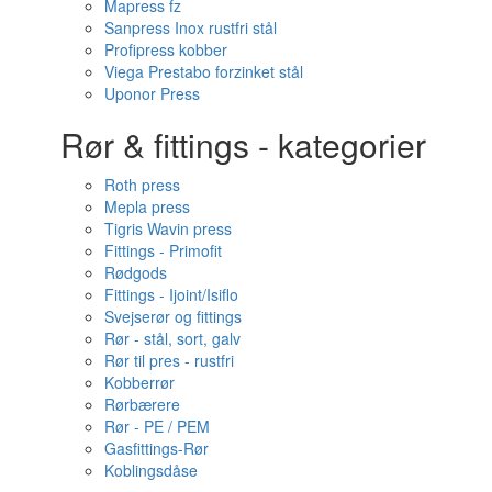
Mapress fz
Sanpress Inox rustfri stål
Profipress kobber
Viega Prestabo forzinket stål
Uponor Press
Rør & fittings - kategorier
Roth press
Mepla press
Tigris Wavin press
Fittings - Primofit
Rødgods
Fittings - Ijoint/Isiflo
Svejserør og fittings
Rør - stål, sort, galv
Rør til pres - rustfri
Kobberrør
Rørbærere
Rør - PE / PEM
Gasfittings-Rør
Koblingsdåse