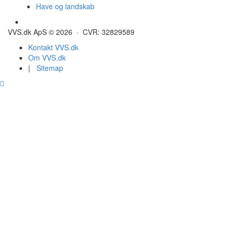
Have og landskab
Gulvvarme - Megatherm
VVS.dk ApS © 2026 · CVR: 32829589
Kontakt VVS.dk
Om VVS.dk
|
Sitemap