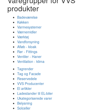
Varegrupper for VVS
produkter
Badeværelse
Køkken
Varmesystemer
Værnemidler
Værktøj
Vandforsyning
Afløb - kloak
Rør - Fittings
Ventiler - Haner
Ventilation - klima
Tagrender
Tag og Facade
Reservedele
VVS Producenter
El artikler
Ladestander til EL-biler
Ukategoriserede varer
Belysning
Solceller