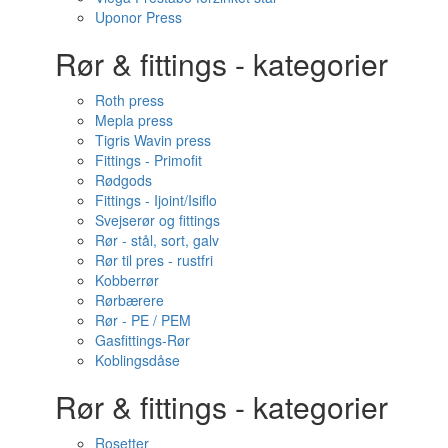
Uponor Press
Rør & fittings - kategorier
Roth press
Mepla press
Tigris Wavin press
Fittings - Primofit
Rødgods
Fittings - Ijoint/Isiflo
Svejserør og fittings
Rør - stål, sort, galv
Rør til pres - rustfri
Kobberrør
Rørbærere
Rør - PE / PEM
Gasfittings-Rør
Koblingsdåse
Rør & fittings - kategorier
Rosetter