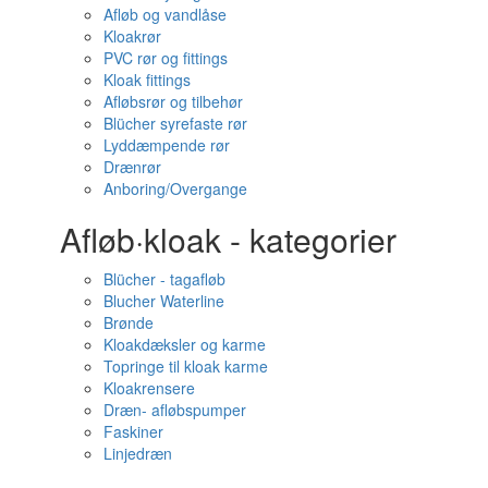
Afløb og vandlåse
Kloakrør
PVC rør og fittings
Kloak fittings
Afløbsrør og tilbehør
Blücher syrefaste rør
Lyddæmpende rør
Drænrør
Anboring/Overgange
Afløb·kloak - kategorier
Blücher - tagafløb
Blucher Waterline
Brønde
Kloakdæksler og karme
Topringe til kloak karme
Kloakrensere
Dræn- afløbspumper
Faskiner
Linjedræn