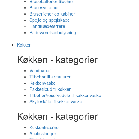
Brusebatterier tilbehør
Brusesystemer
Brusenicher og kabiner
Spejle og spejlskabe
Håndklædetørrere
Badeværelsesbelysning
Køkken
Køkken - kategorier
Vandhaner
Tilbehør til armaturer
Køkkenvaske
Pakketilbud til køkken
Tilbehør/reservedele til køkkenvaske
Skylleskåle til køkkenvaske
Køkken - kategorier
Køkkenkværne
Afløbsslanger