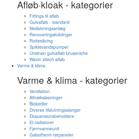
Afløb·kloak - kategorier
Fittings til afløb
Gulvafløb - standard
Nedsivningsanlæg
Renoveringskoblinger
Rottesikring
Spildevandspumper
Unidrain gulvafløb bruseniche
Wavin sitech afløb
Varme & klima
Varme & klima - kategorier
Ventilation
Aftræksløsninger
Biokedler
Diverse tilslutningsslanger
Ekspansionsbeholdere
El-radiatorer
Fjernvarmeunit
Gabotherm rørpaneler