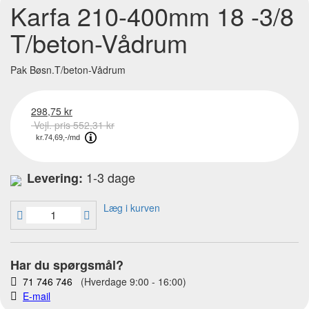
Karfa 210-400mm 18 -3/8
T/beton-Vådrum
Pak Bøsn.T/beton-Vådrum
298,75 kr
Vejl. pris 552,31 kr
1-3 dage
Levering:
Læg i kurven
Har du spørgsmål?
71 746 746
(Hverdage 9:00 - 16:00)
E-mail