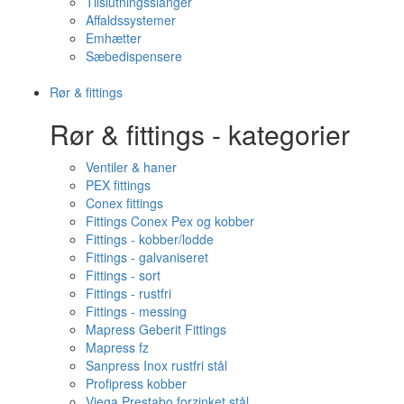
Tilslutningsslanger
Affaldssystemer
Emhætter
Sæbedispensere
Rør & fittings
Rør & fittings - kategorier
Ventiler & haner
PEX fittings
Conex fittings
Fittings Conex Pex og kobber
Fittings - kobber/lodde
Fittings - galvaniseret
Fittings - sort
Fittings - rustfri
Fittings - messing
Mapress Geberit Fittings
Mapress fz
Sanpress Inox rustfri stål
Profipress kobber
Viega Prestabo forzinket stål