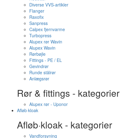
Diverse VVS-artikler
Flanger
Raxofix
Sanpress
Calpex fjernvarme
Turbopress
Alupex rør Wavin
Alupex Wavin
Rørbøjle
Fittings - PE / EL
Gevindrør
Runde stålrør
Anlægsrør
Rør & fittings - kategorier
Alupex rør - Uponor
Afløb·kloak
Afløb·kloak - kategorier
Vandforsyning