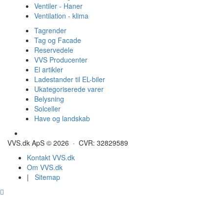
Ventiler - Haner
Ventilation - klima
Tagrender
Tag og Facade
Reservedele
VVS Producenter
El artikler
Ladestander til EL-biler
Ukategoriserede varer
Belysning
Solceller
Have og landskab
Gulvvarme - Megatherm
VVS.dk ApS © 2026 · CVR: 32829589
Kontakt VVS.dk
Om VVS.dk
|
Sitemap