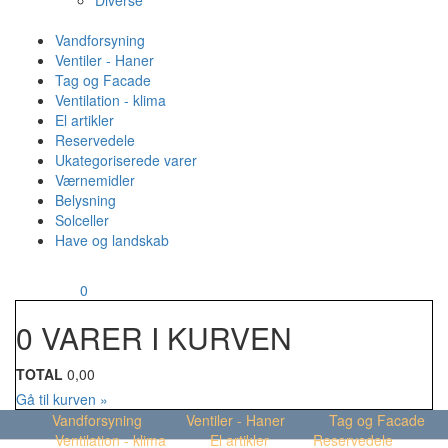
Diverse
Vandforsyning
Ventiler - Haner
Tag og Facade
Ventilation - klima
El artikler
Reservedele
Ukategoriserede varer
Værnemidler
Belysning
Solceller
Have og landskab
MENU
Din kurv
0
0 VARER I KURVEN
TOTAL
0,00
Gå til kurven »
Vandforsyning
Ventiler - Haner
Tag og Facade
Ventilation - klima
El artikler
Reservedele