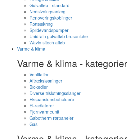
Gulvafløb - standard
Nedsivningsanlæg
Renoveringskoblinger
Rottesikring
Spildevandspumper
Unidrain gulvafløb bruseniche
Wavin sitech afløb
Varme & klima
Varme & klima - kategorier
Ventilation
Aftræksløsninger
Biokedler
Diverse tilslutningsslanger
Ekspansionsbeholdere
El-radiatorer
Fjernvarmeunit
Gabotherm rørpaneler
Gas
Varme & klima - kategorier