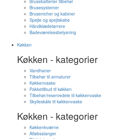
Brusebatterier tilbehør
Brusesystemer
Brusenicher og kabiner
Spejle og spejlskabe
Håndklædetørrere
Badeværelsesbelysning
Køkken
Køkken - kategorier
Vandhaner
Tilbehør til armaturer
Køkkenvaske
Pakketilbud til køkken
Tilbehør/reservedele til køkkenvaske
Skylleskåle til køkkenvaske
Køkken - kategorier
Køkkenkværne
Afløbsslanger