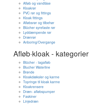
Afløb og vandlåse
Kloakrør
PVC rør og fittings
Kloak fittings
Afløbsrør og tilbehør
Blücher syrefaste rør
Lyddæmpende rør
Drænrør
Anboring/Overgange
Afløb·kloak - kategorier
Blücher - tagafløb
Blucher Waterline
Brønde
Kloakdæksler og karme
Topringe til kloak karme
Kloakrensere
Dræn- afløbspumper
Faskiner
Linjedræn