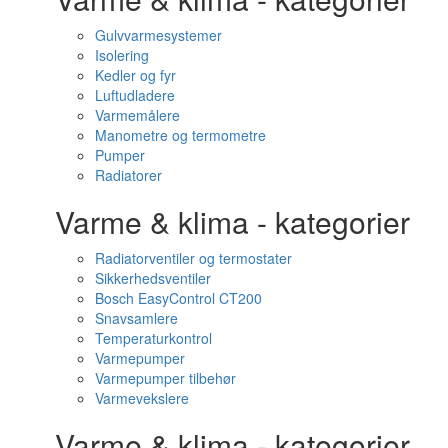
Gulvvarmesystemer
Isolering
Kedler og fyr
Luftudladere
Varmemålere
Manometre og termometre
Pumper
Radiatorer
Varme & klima - kategorier
Radiatorventiler og termostater
Sikkerhedsventiler
Bosch EasyControl CT200
Snavsamlere
Temperaturkontrol
Varmepumper
Varmepumper tilbehør
Varmevekslere
Varme & klima - kategorier