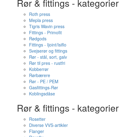
Rør & fittings - kategorier
Roth press
Mepla press
Tigris Wavin press
Fittings - Primofit
Rødgods
Fittings - Ijoint/Isiflo
Svejserør og fittings
Rør - stål, sort, galv
Rør til pres - rustfri
Kobberrør
Rørbærere
Rør - PE / PEM
Gasfittings-Rør
Koblingsdåse
Rør & fittings - kategorier
Rosetter
Diverse VVS-artikler
Flanger