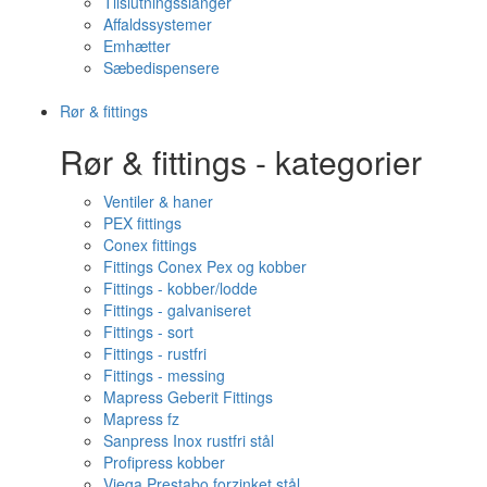
Tilslutningsslanger
Affaldssystemer
Emhætter
Sæbedispensere
Rør & fittings
Rør & fittings - kategorier
Ventiler & haner
PEX fittings
Conex fittings
Fittings Conex Pex og kobber
Fittings - kobber/lodde
Fittings - galvaniseret
Fittings - sort
Fittings - rustfri
Fittings - messing
Mapress Geberit Fittings
Mapress fz
Sanpress Inox rustfri stål
Profipress kobber
Viega Prestabo forzinket stål