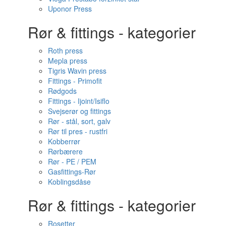
Uponor Press
Rør & fittings - kategorier
Roth press
Mepla press
Tigris Wavin press
Fittings - Primofit
Rødgods
Fittings - Ijoint/Isiflo
Svejserør og fittings
Rør - stål, sort, galv
Rør til pres - rustfri
Kobberrør
Rørbærere
Rør - PE / PEM
Gasfittings-Rør
Koblingsdåse
Rør & fittings - kategorier
Rosetter