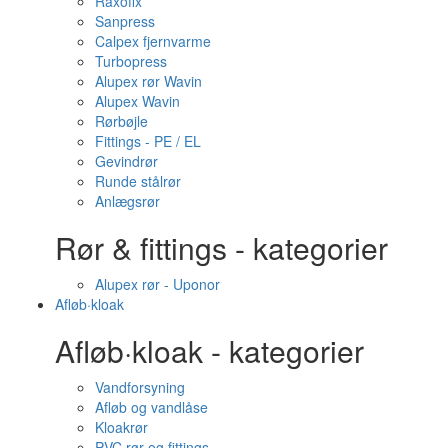
Raxofix
Sanpress
Calpex fjernvarme
Turbopress
Alupex rør Wavin
Alupex Wavin
Rørbøjle
Fittings - PE / EL
Gevindrør
Runde stålrør
Anlægsrør
Rør & fittings - kategorier
Alupex rør - Uponor
Afløb·kloak
Afløb·kloak - kategorier
Vandforsyning
Afløb og vandlåse
Kloakrør
PVC rør og fittings