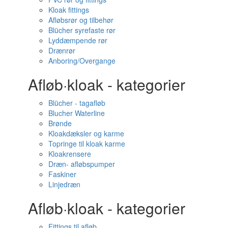
Kloak fittings
Afløbsrør og tilbehør
Blücher syrefaste rør
Lyddæmpende rør
Drænrør
Anboring/Overgange
Afløb·kloak - kategorier
Blücher - tagafløb
Blucher Waterline
Brønde
Kloakdæksler og karme
Topringe til kloak karme
Kloakrensere
Dræn- afløbspumper
Faskiner
Linjedræn
Afløb·kloak - kategorier
Fittings til afløb