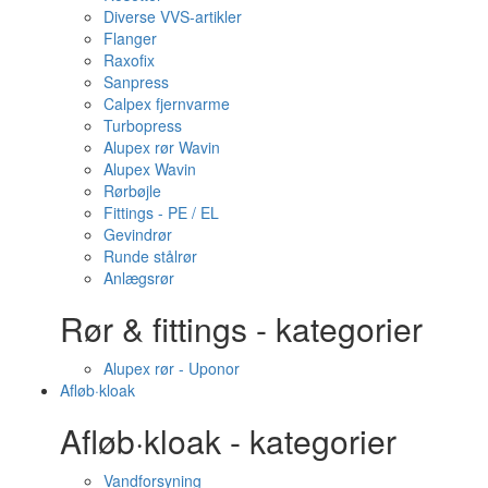
Diverse VVS-artikler
Flanger
Raxofix
Sanpress
Calpex fjernvarme
Turbopress
Alupex rør Wavin
Alupex Wavin
Rørbøjle
Fittings - PE / EL
Gevindrør
Runde stålrør
Anlægsrør
Rør & fittings - kategorier
Alupex rør - Uponor
Afløb·kloak
Afløb·kloak - kategorier
Vandforsyning