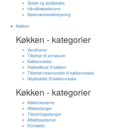
Spejle og spejlskabe
Håndklædetørrere
Badeværelsesbelysning
Køkken
Køkken - kategorier
Vandhaner
Tilbehør til armaturer
Køkkenvaske
Pakketilbud til køkken
Tilbehør/reservedele til køkkenvaske
Skylleskåle til køkkenvaske
Køkken - kategorier
Køkkenkværne
Afløbsslanger
Tilslutningsslanger
Affaldssystemer
Emhætter