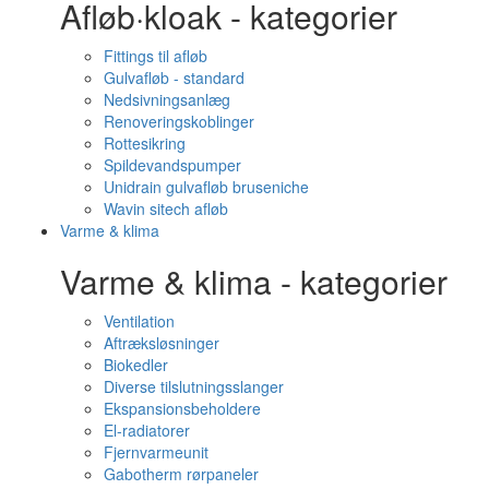
Afløb·kloak - kategorier
Fittings til afløb
Gulvafløb - standard
Nedsivningsanlæg
Renoveringskoblinger
Rottesikring
Spildevandspumper
Unidrain gulvafløb bruseniche
Wavin sitech afløb
Varme & klima
Varme & klima - kategorier
Ventilation
Aftræksløsninger
Biokedler
Diverse tilslutningsslanger
Ekspansionsbeholdere
El-radiatorer
Fjernvarmeunit
Gabotherm rørpaneler