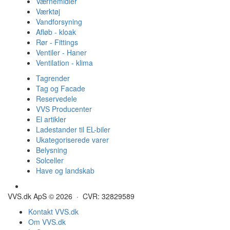
Værnemidler
Værktøj
Vandforsyning
Afløb - kloak
Rør - Fittings
Ventiler - Haner
Ventilation - klima
Tagrender
Tag og Facade
Reservedele
VVS Producenter
El artikler
Ladestander til EL-biler
Ukategoriserede varer
Belysning
Solceller
Have og landskab
Gulvvarme - Megatherm
VVS.dk ApS © 2026 · CVR: 32829589
Kontakt VVS.dk
Om VVS.dk