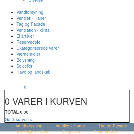
Diverse
Vandforsyning
Ventiler - Haner
Tag og Facade
Ventilation - klima
El artikler
Reservedele
Ukategoriserede varer
Værnemidler
Belysning
Solceller
Have og landskab
MENU
Din kurv
0
0 VARER I KURVEN
TOTAL
0,00
Gå til kurven »
Vandforsyning
Ventiler - Haner
Tag og Facade
Ventilation - klima
El artikler
Reservedele