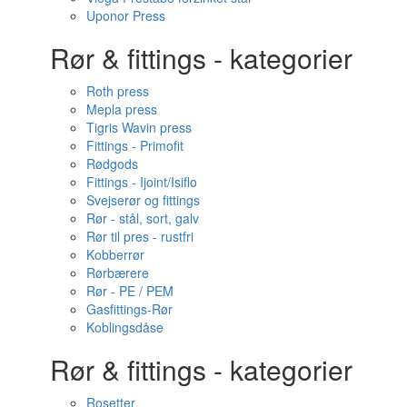
Uponor Press
Rør & fittings - kategorier
Roth press
Mepla press
Tigris Wavin press
Fittings - Primofit
Rødgods
Fittings - Ijoint/Isiflo
Svejserør og fittings
Rør - stål, sort, galv
Rør til pres - rustfri
Kobberrør
Rørbærere
Rør - PE / PEM
Gasfittings-Rør
Koblingsdåse
Rør & fittings - kategorier
Rosetter