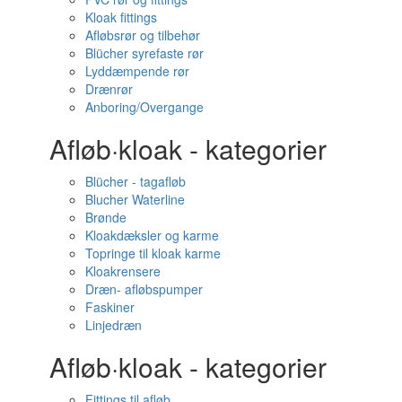
Kloak fittings
Afløbsrør og tilbehør
Blücher syrefaste rør
Lyddæmpende rør
Drænrør
Anboring/Overgange
Afløb·kloak - kategorier
Blücher - tagafløb
Blucher Waterline
Brønde
Kloakdæksler og karme
Topringe til kloak karme
Kloakrensere
Dræn- afløbspumper
Faskiner
Linjedræn
Afløb·kloak - kategorier
Fittings til afløb