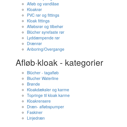
Afløb og vandlåse
Kloakrør
PVC rør og fittings
Kloak fittings
Afløbsrør og tilbehør
Blücher syrefaste rør
Lyddæmpende rør
Drænrør
Anboring/Overgange
Afløb·kloak - kategorier
Blücher - tagafløb
Blucher Waterline
Brønde
Kloakdæksler og karme
Topringe til kloak karme
Kloakrensere
Dræn- afløbspumper
Faskiner
Linjedræn