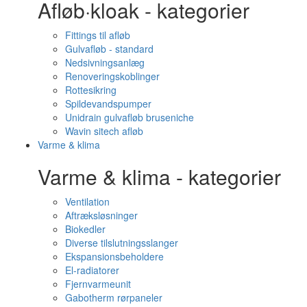
Afløb·kloak - kategorier
Fittings til afløb
Gulvafløb - standard
Nedsivningsanlæg
Renoveringskoblinger
Rottesikring
Spildevandspumper
Unidrain gulvafløb bruseniche
Wavin sitech afløb
Varme & klima
Varme & klima - kategorier
Ventilation
Aftræksløsninger
Biokedler
Diverse tilslutningsslanger
Ekspansionsbeholdere
El-radiatorer
Fjernvarmeunit
Gabotherm rørpaneler