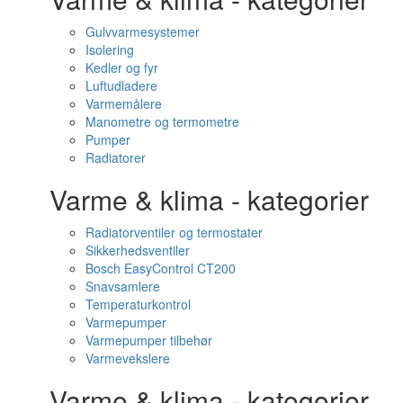
Gulvvarmesystemer
Isolering
Kedler og fyr
Luftudladere
Varmemålere
Manometre og termometre
Pumper
Radiatorer
Varme & klima - kategorier
Radiatorventiler og termostater
Sikkerhedsventiler
Bosch EasyControl CT200
Snavsamlere
Temperaturkontrol
Varmepumper
Varmepumper tilbehør
Varmevekslere
Varme & klima - kategorier