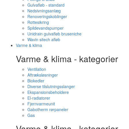
Gulvafløb - standard
Nedsivningsanlæg
Renoveringskoblinger
Rottesikring
Spildevandspumper
Unidrain gulvafløb bruseniche
Wavin sitech afløb
Varme & klima
Varme & klima - kategorier
Ventilation
Aftræksløsninger
Biokedler
Diverse tilslutningsslanger
Ekspansionsbeholdere
El-radiatorer
Fjernvarmeunit
Gabotherm rørpaneler
Gas
Varme & klima - kategorier