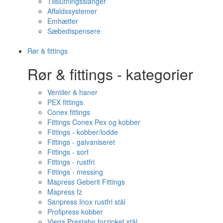
Tilslutningsslanger
Affaldssystemer
Emhætter
Sæbedispensere
Rør & fittings
Rør & fittings - kategorier
Ventiler & haner
PEX fittings
Conex fittings
Fittings Conex Pex og kobber
Fittings - kobber/lodde
Fittings - galvaniseret
Fittings - sort
Fittings - rustfri
Fittings - messing
Mapress Geberit Fittings
Mapress fz
Sanpress Inox rustfri stål
Profipress kobber
Viega Prestabo forzinket stål