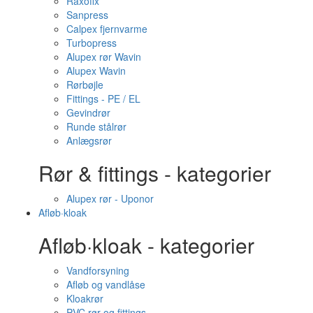
Raxofix
Sanpress
Calpex fjernvarme
Turbopress
Alupex rør Wavin
Alupex Wavin
Rørbøjle
Fittings - PE / EL
Gevindrør
Runde stålrør
Anlægsrør
Rør & fittings - kategorier
Alupex rør - Uponor
Afløb·kloak
Afløb·kloak - kategorier
Vandforsyning
Afløb og vandlåse
Kloakrør
PVC rør og fittings