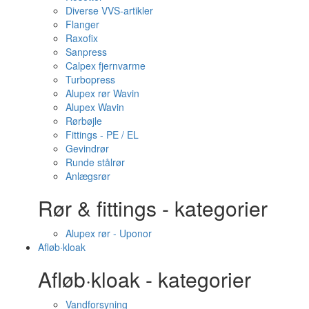
Diverse VVS-artikler
Flanger
Raxofix
Sanpress
Calpex fjernvarme
Turbopress
Alupex rør Wavin
Alupex Wavin
Rørbøjle
Fittings - PE / EL
Gevindrør
Runde stålrør
Anlægsrør
Rør & fittings - kategorier
Alupex rør - Uponor
Afløb·kloak
Afløb·kloak - kategorier
Vandforsyning