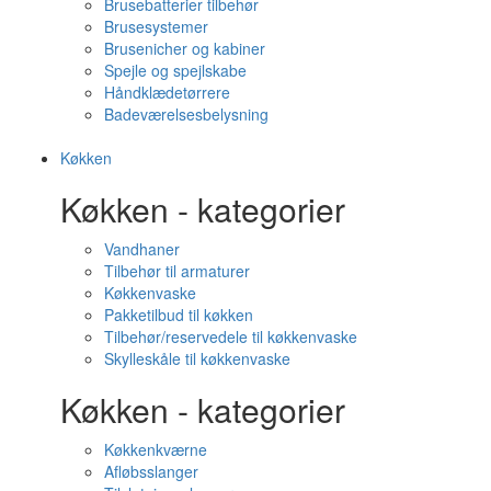
Brusebatterier tilbehør
Brusesystemer
Brusenicher og kabiner
Spejle og spejlskabe
Håndklædetørrere
Badeværelsesbelysning
Køkken
Køkken - kategorier
Vandhaner
Tilbehør til armaturer
Køkkenvaske
Pakketilbud til køkken
Tilbehør/reservedele til køkkenvaske
Skylleskåle til køkkenvaske
Køkken - kategorier
Køkkenkværne
Afløbsslanger