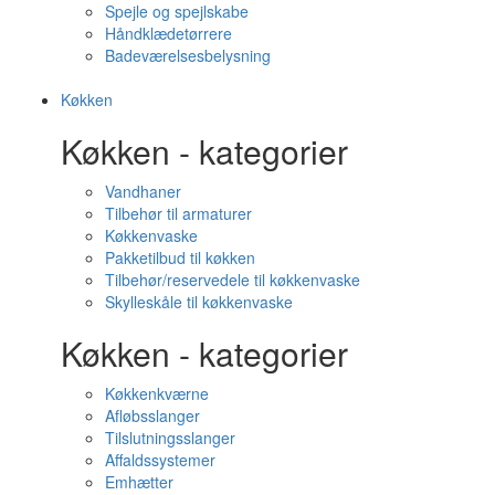
Spejle og spejlskabe
Håndklædetørrere
Badeværelsesbelysning
Køkken
Køkken - kategorier
Vandhaner
Tilbehør til armaturer
Køkkenvaske
Pakketilbud til køkken
Tilbehør/reservedele til køkkenvaske
Skylleskåle til køkkenvaske
Køkken - kategorier
Køkkenkværne
Afløbsslanger
Tilslutningsslanger
Affaldssystemer
Emhætter