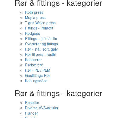
Rør & fittings - kategorier
Roth press
Mepla press
Tigris Wavin press
Fittings - Primofit
Rødgods
Fittings - Ijoint/Isiflo
Svejserør og fittings
Rør - stål, sort, galv
Rør til pres - rustfri
Kobberrør
Rørbærere
Rør - PE / PEM
Gasfittings-Rør
Koblingsdåse
Rør & fittings - kategorier
Rosetter
Diverse VVS-artikler
Flanger