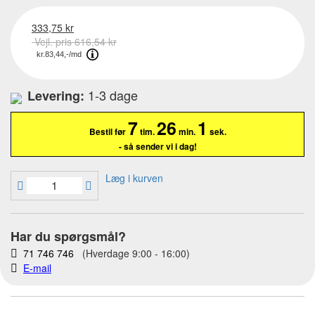
333,75 kr
Vejl. pris 616,54 kr
1-3 dage
Levering:
7
26
Bestil før
tim.
min.
- så sender vi i dag!
Læg i kurven
Har du spørgsmål?
71 746 746
(Hverdage 9:00 - 16:00)
E-mail