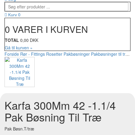
0
Kurv
0 VARER I KURVEN
TOTAL
0,00 DKK
Gå til kurven »
Forside
Rør - Fittings
Rosetter
Pakbøsninger
Pakbøsninger til træ
Ka
Karfa 300Mm 42 -1.1/4
Pak Bøsning Til Træ
Pak Bøsn.T/træ