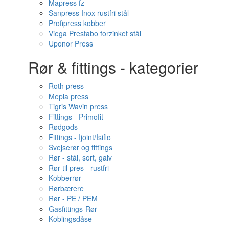
Mapress fz
Sanpress Inox rustfri stål
Profipress kobber
Viega Prestabo forzinket stål
Uponor Press
Rør & fittings - kategorier
Roth press
Mepla press
Tigris Wavin press
Fittings - Primofit
Rødgods
Fittings - Ijoint/Isiflo
Svejserør og fittings
Rør - stål, sort, galv
Rør til pres - rustfri
Kobberrør
Rørbærere
Rør - PE / PEM
Gasfittings-Rør
Koblingsdåse