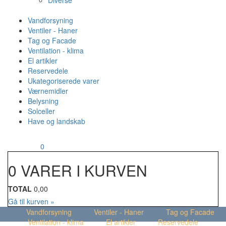
Diverse
Vandforsyning
Ventiler - Haner
Tag og Facade
Ventilation - klima
El artikler
Reservedele
Ukategoriserede varer
Værnemidler
Belysning
Solceller
Have og landskab
MENU
Din kurv
0
0 VARER I KURVEN
TOTAL
0,00
Gå til kurven »
Vandforsyning
Ventiler - Haner
Tag og Facade
Ventilation - klima
El artikler
Reservedele