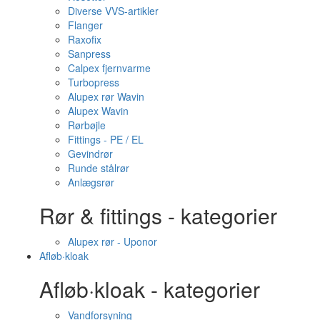
Diverse VVS-artikler
Flanger
Raxofix
Sanpress
Calpex fjernvarme
Turbopress
Alupex rør Wavin
Alupex Wavin
Rørbøjle
Fittings - PE / EL
Gevindrør
Runde stålrør
Anlægsrør
Rør & fittings - kategorier
Alupex rør - Uponor
Afløb·kloak
Afløb·kloak - kategorier
Vandforsyning