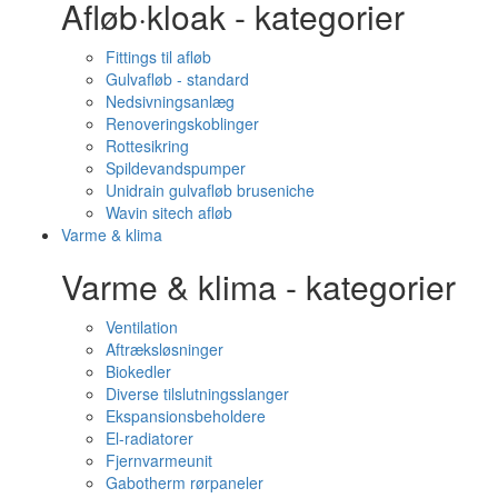
Afløb·kloak - kategorier
Fittings til afløb
Gulvafløb - standard
Nedsivningsanlæg
Renoveringskoblinger
Rottesikring
Spildevandspumper
Unidrain gulvafløb bruseniche
Wavin sitech afløb
Varme & klima
Varme & klima - kategorier
Ventilation
Aftræksløsninger
Biokedler
Diverse tilslutningsslanger
Ekspansionsbeholdere
El-radiatorer
Fjernvarmeunit
Gabotherm rørpaneler