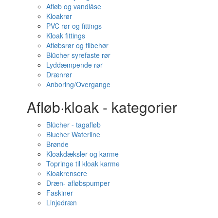
Afløb og vandlåse
Kloakrør
PVC rør og fittings
Kloak fittings
Afløbsrør og tilbehør
Blücher syrefaste rør
Lyddæmpende rør
Drænrør
Anboring/Overgange
Afløb·kloak - kategorier
Blücher - tagafløb
Blucher Waterline
Brønde
Kloakdæksler og karme
Topringe til kloak karme
Kloakrensere
Dræn- afløbspumper
Faskiner
Linjedræn