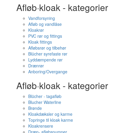
Afløb·kloak - kategorier
Vandforsyning
Afløb og vandlåse
Kloakrør
PVC rør og fittings
Kloak fittings
Afløbsrør og tilbehør
Blücher syrefaste rør
Lyddæmpende rør
Drænrør
Anboring/Overgange
Afløb·kloak - kategorier
Blücher - tagafløb
Blucher Waterline
Brønde
Kloakdæksler og karme
Topringe til kloak karme
Kloakrensere
Dræn- afløbspumper