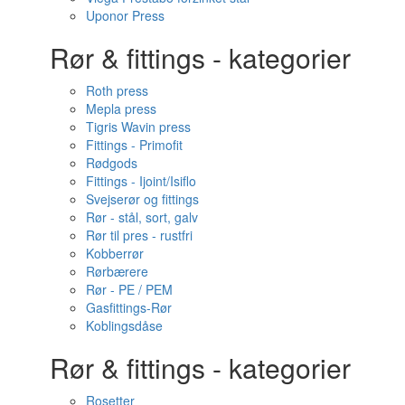
Uponor Press
Rør & fittings - kategorier
Roth press
Mepla press
Tigris Wavin press
Fittings - Primofit
Rødgods
Fittings - Ijoint/Isiflo
Svejserør og fittings
Rør - stål, sort, galv
Rør til pres - rustfri
Kobberrør
Rørbærere
Rør - PE / PEM
Gasfittings-Rør
Koblingsdåse
Rør & fittings - kategorier
Rosetter