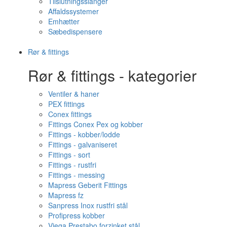
Tilslutningsslanger
Affaldssystemer
Emhætter
Sæbedispensere
Rør & fittings
Rør & fittings - kategorier
Ventiler & haner
PEX fittings
Conex fittings
Fittings Conex Pex og kobber
Fittings - kobber/lodde
Fittings - galvaniseret
Fittings - sort
Fittings - rustfri
Fittings - messing
Mapress Geberit Fittings
Mapress fz
Sanpress Inox rustfri stål
Profipress kobber
Viega Prestabo forzinket stål