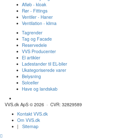
Afløb - kloak
Rør - Fittings
Ventiler - Haner
Ventilation - klima
Tagrender
Tag og Facade
Reservedele
VVS Producenter
El artikler
Ladestander til EL-biler
Ukategoriserede varer
Belysning
Solceller
Have og landskab
Gulvvarme - Megatherm
VVS.dk ApS © 2026 · CVR: 32829589
Kontakt VVS.dk
Om VVS.dk
|
Sitemap