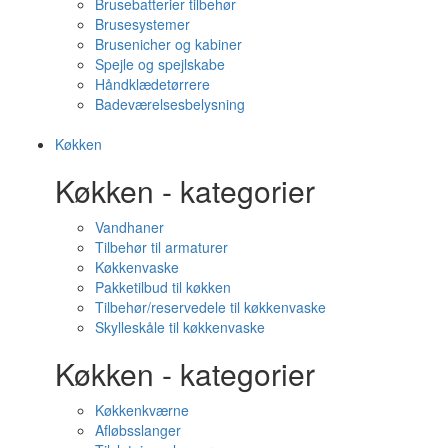
Brusebatterier tilbehør
Brusesystemer
Brusenicher og kabiner
Spejle og spejlskabe
Håndklædetørrere
Badeværelsesbelysning
Køkken
Køkken - kategorier
Vandhaner
Tilbehør til armaturer
Køkkenvaske
Pakketilbud til køkken
Tilbehør/reservedele til køkkenvaske
Skylleskåle til køkkenvaske
Køkken - kategorier
Køkkenkværne
Afløbsslanger