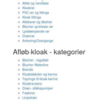
Afløb og vandlåse
Kloakrør
PVC rør og fittings
Kloak fittings
Afløbsrør og tilbehør
Blücher syrefaste rør
Lyddæmpende rør
Drænrør
Anboring/Overgange
Afløb·kloak - kategorier
Blücher - tagafløb
Blucher Waterline
Brønde
Kloakdæksler og karme
Topringe til kloak karme
Kloakrensere
Dræn- afløbspumper
Faskiner
Linjedræn