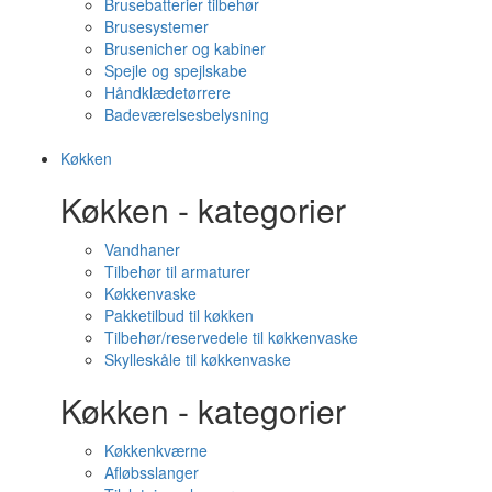
Brusebatterier tilbehør
Brusesystemer
Brusenicher og kabiner
Spejle og spejlskabe
Håndklædetørrere
Badeværelsesbelysning
Køkken
Køkken - kategorier
Vandhaner
Tilbehør til armaturer
Køkkenvaske
Pakketilbud til køkken
Tilbehør/reservedele til køkkenvaske
Skylleskåle til køkkenvaske
Køkken - kategorier
Køkkenkværne
Afløbsslanger