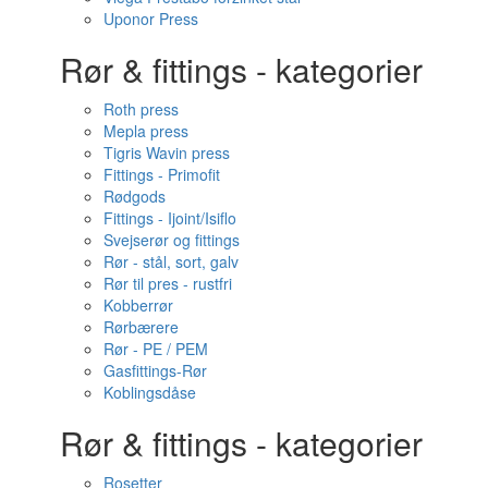
Uponor Press
Rør & fittings - kategorier
Roth press
Mepla press
Tigris Wavin press
Fittings - Primofit
Rødgods
Fittings - Ijoint/Isiflo
Svejserør og fittings
Rør - stål, sort, galv
Rør til pres - rustfri
Kobberrør
Rørbærere
Rør - PE / PEM
Gasfittings-Rør
Koblingsdåse
Rør & fittings - kategorier
Rosetter