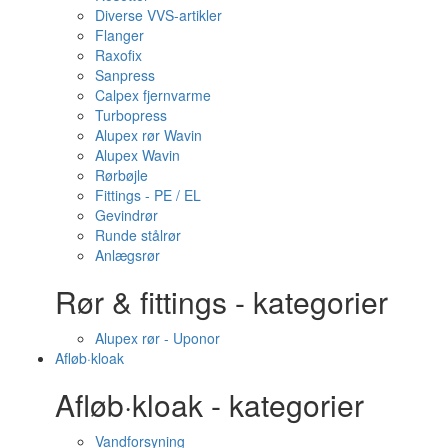
Diverse VVS-artikler
Flanger
Raxofix
Sanpress
Calpex fjernvarme
Turbopress
Alupex rør Wavin
Alupex Wavin
Rørbøjle
Fittings - PE / EL
Gevindrør
Runde stålrør
Anlægsrør
Rør & fittings - kategorier
Alupex rør - Uponor
Afløb·kloak
Afløb·kloak - kategorier
Vandforsyning