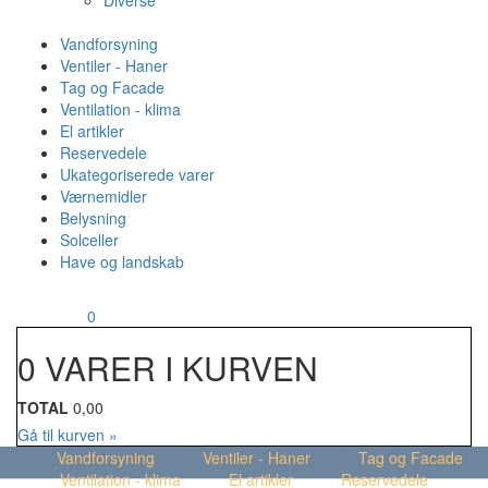
Diverse
Vandforsyning
Ventiler - Haner
Tag og Facade
Ventilation - klima
El artikler
Reservedele
Ukategoriserede varer
Værnemidler
Belysning
Solceller
Have og landskab
MENU
Din kurv
0
0 VARER I KURVEN
TOTAL
0,00
Gå til kurven »
Vandforsyning
Ventiler - Haner
Tag og Facade
Ventilation - klima
El artikler
Reservedele