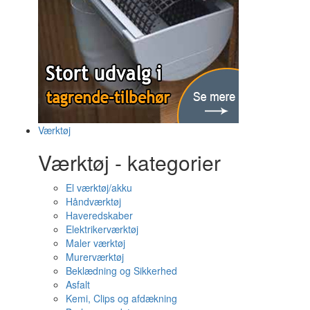
Værktøj
Værktøj - kategorier
El værktøj/akku
Håndværktøj
Haveredskaber
Elektrikerværktøj
Maler værktøj
Murerværktøj
Beklædning og Sikkerhed
Asfalt
Kemi, Clips og afdækning