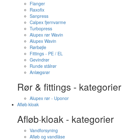
Flanger
Raxofix
Sanpress
Calpex fjernvarme
Turbopress
Alupex rør Wavin
Alupex Wavin
Rørbøjle
Fittings - PE / EL
Gevindrør
Runde stålrør
Anlægsrør
Rør & fittings - kategorier
Alupex rør - Uponor
Afløb·kloak
Afløb·kloak - kategorier
Vandforsyning
Afløb og vandlåse