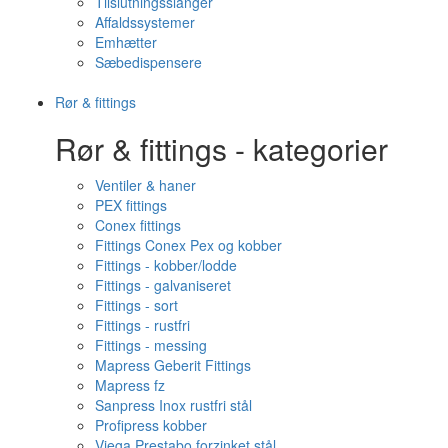
Tilslutningsslanger
Affaldssystemer
Emhætter
Sæbedispensere
Rør & fittings
Rør & fittings - kategorier
Ventiler & haner
PEX fittings
Conex fittings
Fittings Conex Pex og kobber
Fittings - kobber/lodde
Fittings - galvaniseret
Fittings - sort
Fittings - rustfri
Fittings - messing
Mapress Geberit Fittings
Mapress fz
Sanpress Inox rustfri stål
Profipress kobber
Viega Prestabo forzinket stål