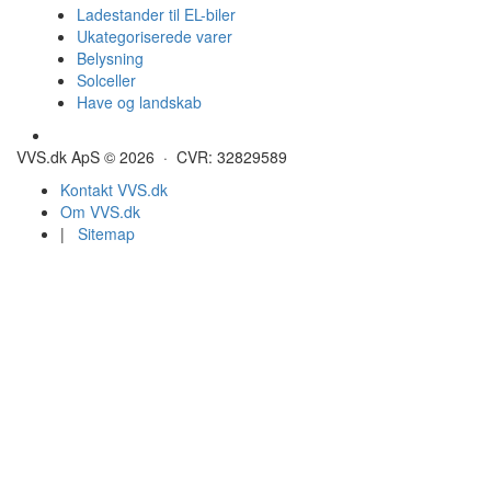
Ladestander til EL-biler
Ukategoriserede varer
Belysning
Solceller
Have og landskab
Gulvvarme - Megatherm
VVS.dk ApS © 2026 · CVR: 32829589
Kontakt VVS.dk
Om VVS.dk
|
Sitemap