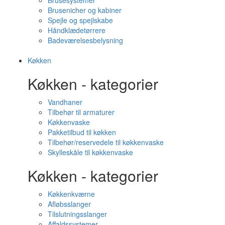
Brusesystemer
Brusenicher og kabiner
Spejle og spejlskabe
Håndklædetørrere
Badeværelsesbelysning
Køkken
Køkken - kategorier
Vandhaner
Tilbehør til armaturer
Køkkenvaske
Pakketilbud til køkken
Tilbehør/reservedele til køkkenvaske
Skylleskåle til køkkenvaske
Køkken - kategorier
Køkkenkværne
Afløbsslanger
Tilslutningsslanger
Affaldssystemer