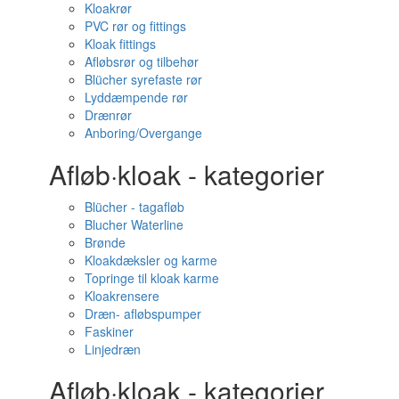
Kloakrør
PVC rør og fittings
Kloak fittings
Afløbsrør og tilbehør
Blücher syrefaste rør
Lyddæmpende rør
Drænrør
Anboring/Overgange
Afløb·kloak - kategorier
Blücher - tagafløb
Blucher Waterline
Brønde
Kloakdæksler og karme
Topringe til kloak karme
Kloakrensere
Dræn- afløbspumper
Faskiner
Linjedræn
Afløb·kloak - kategorier