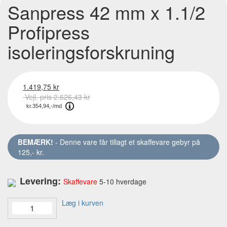
Sanpress 42 mm x 1.1/2
Profipress
isoleringsforskruning
1.419,75 kr
Vejl. pris 2.626,43 kr
BEMÆRK!
- Denne vare får tillagt et skaffevare gebyr på
125,- kr.
Levering:
Skaffevare
5-10 hverdage
Læg i kurven