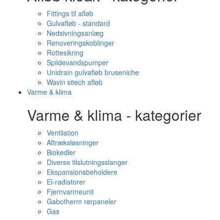
Fittings til afløb
Gulvafløb - standard
Nedsivningsanlæg
Renoveringskoblinger
Rottesikring
Spildevandspumper
Unidrain gulvafløb bruseniche
Wavin sitech afløb
Varme & klima
Varme & klima - kategorier
Ventilation
Aftræksløsninger
Biokedler
Diverse tilslutningsslanger
Ekspansionsbeholdere
El-radiatorer
Fjernvarmeunit
Gabotherm rørpaneler
Gas