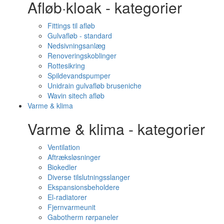
Afløb·kloak - kategorier
Fittings til afløb
Gulvafløb - standard
Nedsivningsanlæg
Renoveringskoblinger
Rottesikring
Spildevandspumper
Unidrain gulvafløb bruseniche
Wavin sitech afløb
Varme & klima
Varme & klima - kategorier
Ventilation
Aftræksløsninger
Biokedler
Diverse tilslutningsslanger
Ekspansionsbeholdere
El-radiatorer
Fjernvarmeunit
Gabotherm rørpaneler