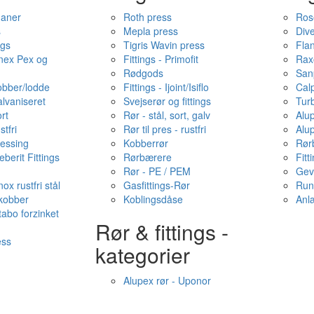
haner
Roth press
Ros
s
Mepla press
Dive
ngs
Tigris Wavin press
Fla
onex Pex og
Fittings - Primofit
Rax
Rødgods
San
kobber/lodde
Fittings - Ijoint/Isiflo
Cal
alvaniseret
Svejserør og fittings
Tur
ort
Rør - stål, sort, galv
Alu
stfri
Rør til pres - rustfri
Alu
messing
Kobberrør
Rør
berit Fittings
Rørbærere
Fitt
Rør - PE / PEM
Gev
ox rustfri stål
Gasfittings-Rør
Run
 kobber
Koblingsdåse
Anl
tabo forzinket
Rør & fittings -
ess
kategorier
Alupex rør - Uponor