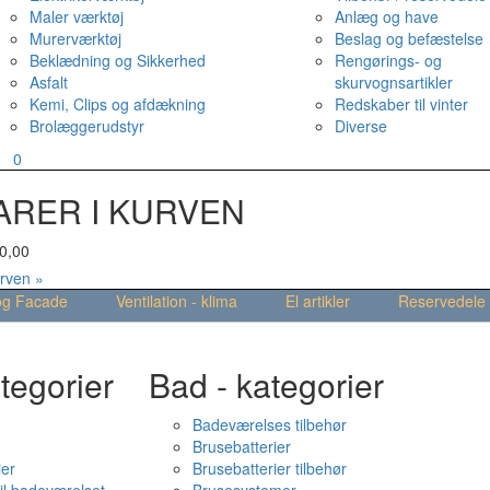
Maler værktøj
Anlæg og have
Murerværktøj
Beslag og befæstelse
Beklædning og Sikkerhed
Rengørings- og
Asfalt
skurvognsartikler
Kemi, Clips og afdækning
Redskaber til vinter
Brolæggerudstyr
Diverse
v
0
ARER I KURVEN
0,00
urven »
og Facade
Ventilation - klima
El artikler
Reservedele
tegorier
Bad - kategorier
Badeværelses tilbehør
Brusebatterier
ier
Brusebatterier tilbehør