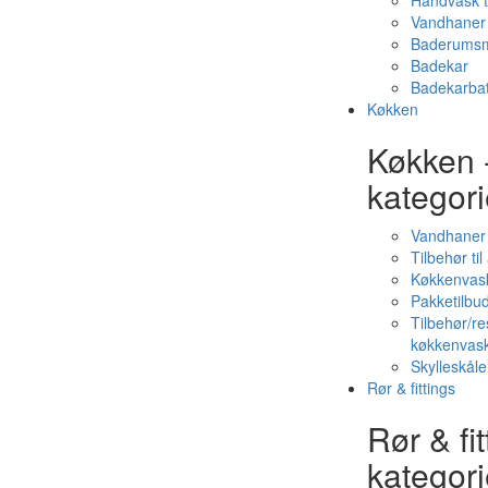
Håndvask t
Vandhaner 
Baderumsm
Badekar
Badekarbat
Køkken
Køkken 
kategori
Vandhaner
Tilbehør ti
Køkkenvas
Pakketilbud
Tilbehør/re
køkkenvas
Skylleskåle
Rør & fittings
Rør & fit
kategori