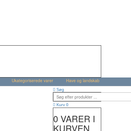
Ukategoriserede varer
Have og landskab
Søg
0
Kurv
0 VARER I
KURVEN