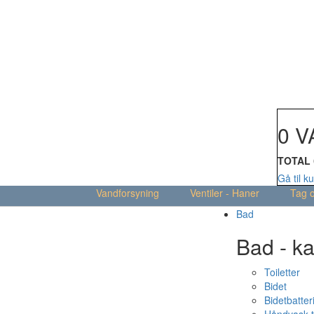
Din kur
0 V
TOTAL
Gå til k
Vandforsyning
Ventiler - Haner
Tag 
Bad
Bad - ka
Toiletter
Bidet
Bidetbatter