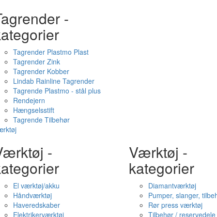
Tagrender -
ategorier
Tagrender Plastmo Plast
Tagrender Zink
Tagrender Kobber
Lindab Rainline Tagrender
Tagrende Plastmo - stål plus
Rendejern
Hængselsstift
Tagrende Tilbehør
rktøj
ærktøj -
Værktøj -
ategorier
kategorier
El værktøj/akku
Diamantværktøj
Håndværktøj
Pumper, slanger, tilbe
Haveredskaber
Rør press værktøj
Elektrikerværktøj
Tilbehør / reservedele