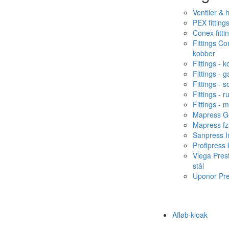
Ventiler & 
PEX fitting
Conex fitti
Fittings C
kobber
Fittings - 
Fittings - g
Fittings - s
Fittings - ru
Fittings - 
Mapress Ge
Mapress fz
Sanpress In
Profipress
Viega Pres
stål
Uponor Pr
Afløb·kloak