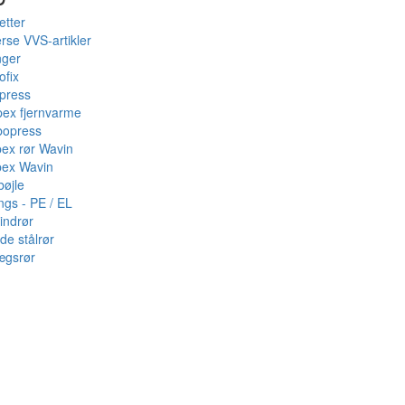
etter
rse VVS-artikler
nger
ofix
press
pex fjernvarme
bopress
pex rør Wavin
pex Wavin
bøjle
ings - PE / EL
indrør
de stålrør
ægsrør