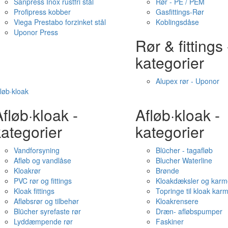
Sanpress Inox rustfri stål
Rør - PE / PEM
Profipress kobber
Gasfittings-Rør
Viega Prestabo forzinket stål
Koblingsdåse
Uponor Press
Rør & fittings 
kategorier
Alupex rør - Uponor
løb·kloak
fløb·kloak -
Afløb·kloak -
ategorier
kategorier
Vandforsyning
Blücher - tagafløb
Afløb og vandlåse
Blucher Waterline
Kloakrør
Brønde
PVC rør og fittings
Kloakdæksler og karm
Kloak fittings
Topringe til kloak kar
Afløbsrør og tilbehør
Kloakrensere
Blücher syrefaste rør
Dræn- afløbspumper
Lyddæmpende rør
Faskiner