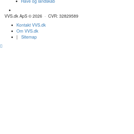
Have og landskab
Gulvvarme - Megatherm
VVS.dk ApS © 2026 · CVR: 32829589
Kontakt VVS.dk
Om VVS.dk
|
Sitemap