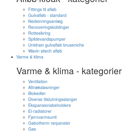
Fittings til afløb
Gulvafløb - standard
Nedsivningsanlæg
Renoveringskoblinger
Rottesikring
Spildevandspumper
Unidrain gulvafløb bruseniche
Wavin sitech afløb
Varme & klima
Varme & klima - kategorier
Ventilation
Aftræksløsninger
Biokedler
Diverse tilslutningsslanger
Ekspansionsbeholdere
El-radiatorer
Fjernvarmeunit
Gabotherm rørpaneler
Gas