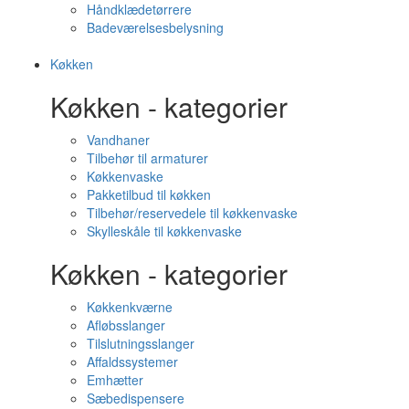
Håndklædetørrere
Badeværelsesbelysning
Køkken
Køkken - kategorier
Vandhaner
Tilbehør til armaturer
Køkkenvaske
Pakketilbud til køkken
Tilbehør/reservedele til køkkenvaske
Skylleskåle til køkkenvaske
Køkken - kategorier
Køkkenkværne
Afløbsslanger
Tilslutningsslanger
Affaldssystemer
Emhætter
Sæbedispensere