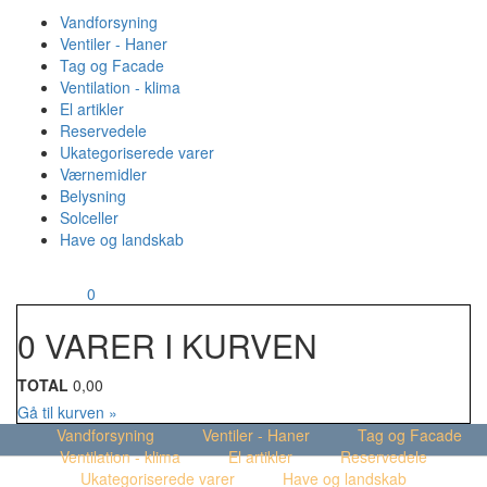
Vandforsyning
Ventiler - Haner
Tag og Facade
Ventilation - klima
El artikler
Reservedele
Ukategoriserede varer
Værnemidler
Belysning
Solceller
Have og landskab
MENU
Din kurv
0
0 VARER I KURVEN
TOTAL
0,00
Gå til kurven »
Vandforsyning
Ventiler - Haner
Tag og Facade
Ventilation - klima
El artikler
Reservedele
Ukategoriserede varer
Have og landskab