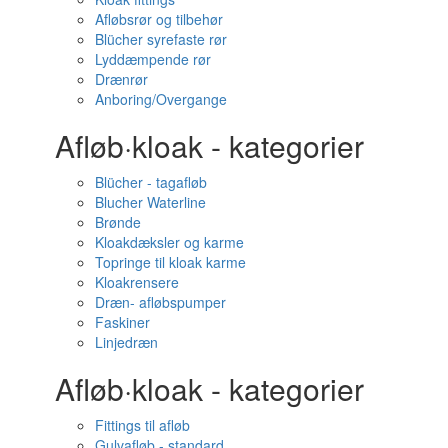
Afløbsrør og tilbehør
Blücher syrefaste rør
Lyddæmpende rør
Drænrør
Anboring/Overgange
Afløb·kloak - kategorier
Blücher - tagafløb
Blucher Waterline
Brønde
Kloakdæksler og karme
Topringe til kloak karme
Kloakrensere
Dræn- afløbspumper
Faskiner
Linjedræn
Afløb·kloak - kategorier
Fittings til afløb
Gulvafløb - standard