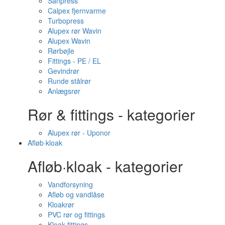
Sanpress
Calpex fjernvarme
Turbopress
Alupex rør Wavin
Alupex Wavin
Rørbøjle
Fittings - PE / EL
Gevindrør
Runde stålrør
Anlægsrør
Rør & fittings - kategorier
Alupex rør - Uponor
Afløb·kloak
Afløb·kloak - kategorier
Vandforsyning
Afløb og vandlåse
Kloakrør
PVC rør og fittings
Kloak fittings