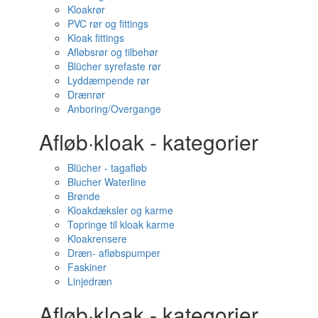
Kloakrør
PVC rør og fittings
Kloak fittings
Afløbsrør og tilbehør
Blücher syrefaste rør
Lyddæmpende rør
Drænrør
Anboring/Overgange
Afløb·kloak - kategorier
Blücher - tagafløb
Blucher Waterline
Brønde
Kloakdæksler og karme
Topringe til kloak karme
Kloakrensere
Dræn- afløbspumper
Faskiner
Linjedræn
Afløb·kloak - kategorier