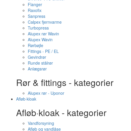
Flanger
Raxofix
Sanpress
Calpex fjernvarme
Turbopress
Alupex rør Wavin
Alupex Wavin
Rørbøjle
Fittings - PE / EL
Gevindrør
Runde stålrør
Anlægsrør
Rør & fittings - kategorier
Alupex rør - Uponor
Afløb·kloak
Afløb·kloak - kategorier
Vandforsyning
Afløb og vandlåse