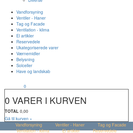
Diverse
Vandforsyning
Ventiler - Haner
Tag og Facade
Ventilation - klima
El artikler
Reservedele
Ukategoriserede varer
Værnemidler
Belysning
Solceller
Have og landskab
MENU
Din kurv
0
0 VARER I KURVEN
TOTAL
0,00
Gå til kurven »
Vandforsyning
Ventiler - Haner
Tag og Facade
Ventilation - klima
El artikler
Reservedele