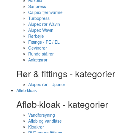
Raxofix
Sanpress
Calpex fjernvarme
Turbopress
Alupex rør Wavin
Alupex Wavin
Rørbøjle
Fittings - PE / EL
Gevindrør
Runde stålrør
Anlægsrør
Rør & fittings - kategorier
Alupex rør - Uponor
Afløb·kloak
Afløb·kloak - kategorier
Vandforsyning
Afløb og vandlåse
Kloakrør
PVC rør og fittings