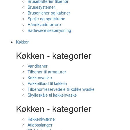
Brusebatterier tilbehør
Brusesystemer
Brusenicher og kabiner
Spejle og spejlskabe
Håndklædetørrere
Badeværelsesbelysning
Køkken
Køkken - kategorier
Vandhaner
Tilbehør til armaturer
Køkkenvaske
Pakketilbud til køkken
Tilbehør/reservedele til køkkenvaske
Skylleskåle til køkkenvaske
Køkken - kategorier
Køkkenkværne
Afløbsslanger