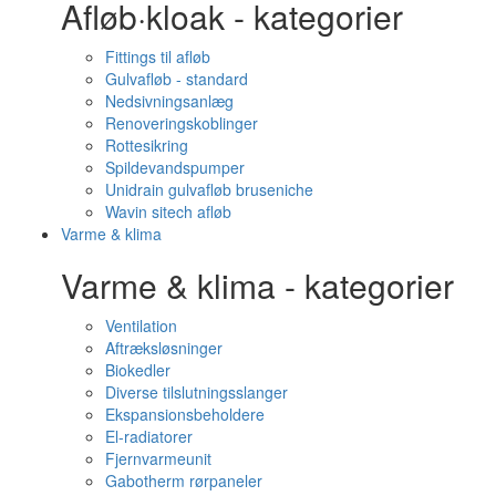
Afløb·kloak - kategorier
Fittings til afløb
Gulvafløb - standard
Nedsivningsanlæg
Renoveringskoblinger
Rottesikring
Spildevandspumper
Unidrain gulvafløb bruseniche
Wavin sitech afløb
Varme & klima
Varme & klima - kategorier
Ventilation
Aftræksløsninger
Biokedler
Diverse tilslutningsslanger
Ekspansionsbeholdere
El-radiatorer
Fjernvarmeunit
Gabotherm rørpaneler