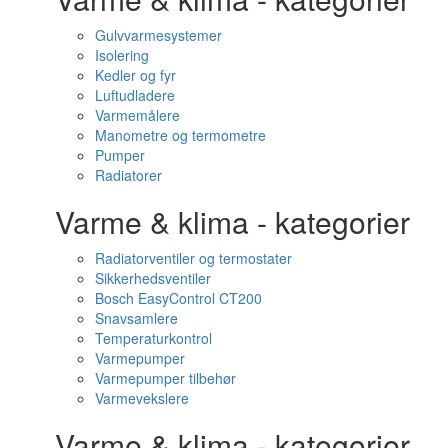
Gulvvarmesystemer
Isolering
Kedler og fyr
Luftudladere
Varmemålere
Manometre og termometre
Pumper
Radiatorer
Varme & klima - kategorier
Radiatorventiler og termostater
Sikkerhedsventiler
Bosch EasyControl CT200
Snavsamlere
Temperaturkontrol
Varmepumper
Varmepumper tilbehør
Varmevekslere
Varme & klima - kategorier