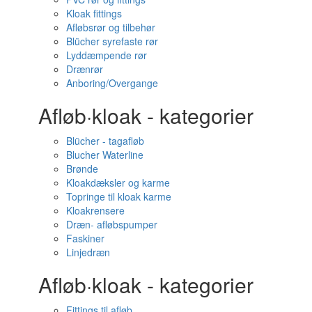
Kloak fittings
Afløbsrør og tilbehør
Blücher syrefaste rør
Lyddæmpende rør
Drænrør
Anboring/Overgange
Afløb·kloak - kategorier
Blücher - tagafløb
Blucher Waterline
Brønde
Kloakdæksler og karme
Topringe til kloak karme
Kloakrensere
Dræn- afløbspumper
Faskiner
Linjedræn
Afløb·kloak - kategorier
Fittings til afløb