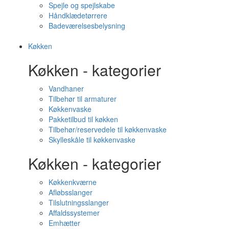
Spejle og spejlskabe
Håndklædetørrere
Badeværelsesbelysning
Køkken
Køkken - kategorier
Vandhaner
Tilbehør til armaturer
Køkkenvaske
Pakketilbud til køkken
Tilbehør/reservedele til køkkenvaske
Skylleskåle til køkkenvaske
Køkken - kategorier
Køkkenkværne
Afløbsslanger
Tilslutningsslanger
Affaldssystemer
Emhætter