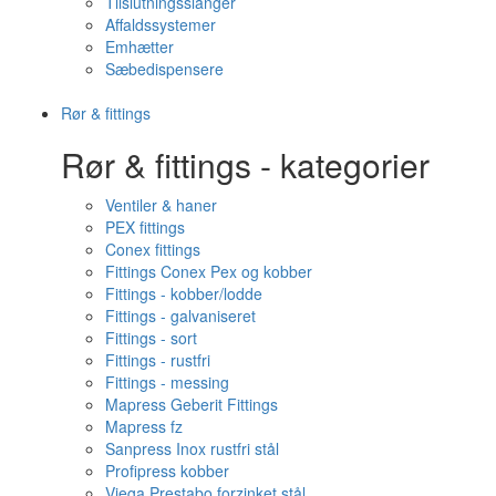
Tilslutningsslanger
Affaldssystemer
Emhætter
Sæbedispensere
Rør & fittings
Rør & fittings - kategorier
Ventiler & haner
PEX fittings
Conex fittings
Fittings Conex Pex og kobber
Fittings - kobber/lodde
Fittings - galvaniseret
Fittings - sort
Fittings - rustfri
Fittings - messing
Mapress Geberit Fittings
Mapress fz
Sanpress Inox rustfri stål
Profipress kobber
Viega Prestabo forzinket stål