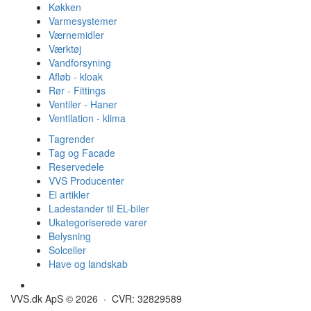
Køkken
Varmesystemer
Værnemidler
Værktøj
Vandforsyning
Afløb - kloak
Rør - Fittings
Ventiler - Haner
Ventilation - klima
Tagrender
Tag og Facade
Reservedele
VVS Producenter
El artikler
Ladestander til EL-biler
Ukategoriserede varer
Belysning
Solceller
Have og landskab
Gulvvarme - Megatherm
VVS.dk ApS © 2026 · CVR: 32829589