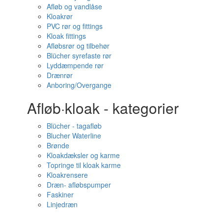
Afløb og vandlåse
Kloakrør
PVC rør og fittings
Kloak fittings
Afløbsrør og tilbehør
Blücher syrefaste rør
Lyddæmpende rør
Drænrør
Anboring/Overgange
Afløb·kloak - kategorier
Blücher - tagafløb
Blucher Waterline
Brønde
Kloakdæksler og karme
Topringe til kloak karme
Kloakrensere
Dræn- afløbspumper
Faskiner
Linjedræn