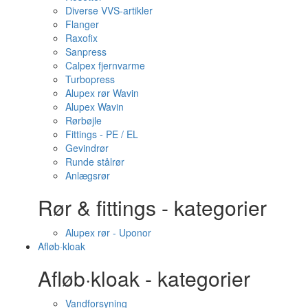
Diverse VVS-artikler
Flanger
Raxofix
Sanpress
Calpex fjernvarme
Turbopress
Alupex rør Wavin
Alupex Wavin
Rørbøjle
Fittings - PE / EL
Gevindrør
Runde stålrør
Anlægsrør
Rør & fittings - kategorier
Alupex rør - Uponor
Afløb·kloak
Afløb·kloak - kategorier
Vandforsyning