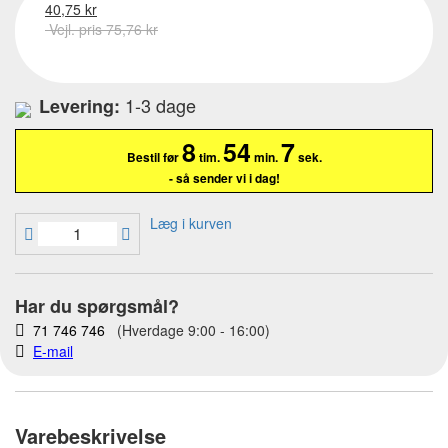
40,75 kr
Vejl. pris 75,76 kr
1-3 dage
Levering:
8
54
7
Bestil før
tim.
min.
sek.
- så sender vi i dag!
Læg i kurven
Har du spørgsmål?
71 746 746
(Hverdage 9:00 - 16:00)
E-mail
Varebeskrivelse