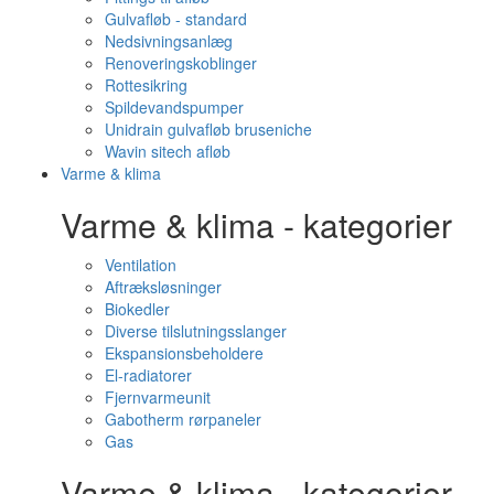
Gulvafløb - standard
Nedsivningsanlæg
Renoveringskoblinger
Rottesikring
Spildevandspumper
Unidrain gulvafløb bruseniche
Wavin sitech afløb
Varme & klima
Varme & klima - kategorier
Ventilation
Aftræksløsninger
Biokedler
Diverse tilslutningsslanger
Ekspansionsbeholdere
El-radiatorer
Fjernvarmeunit
Gabotherm rørpaneler
Gas
Varme & klima - kategorier