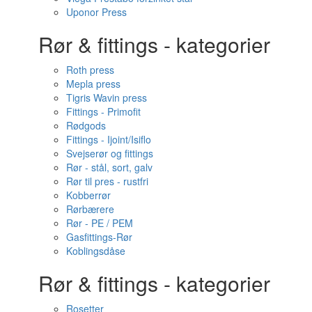
Uponor Press
Rør & fittings - kategorier
Roth press
Mepla press
Tigris Wavin press
Fittings - Primofit
Rødgods
Fittings - Ijoint/Isiflo
Svejserør og fittings
Rør - stål, sort, galv
Rør til pres - rustfri
Kobberrør
Rørbærere
Rør - PE / PEM
Gasfittings-Rør
Koblingsdåse
Rør & fittings - kategorier
Rosetter