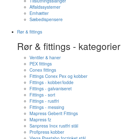
Tilslutningsslanger
Affaldssystemer
Emhætter
Sæbedispensere
Rør & fittings
Rør & fittings - kategorier
Ventiler & haner
PEX fittings
Conex fittings
Fittings Conex Pex og kobber
Fittings - kobber/lodde
Fittings - galvaniseret
Fittings - sort
Fittings - rustfri
Fittings - messing
Mapress Geberit Fittings
Mapress fz
Sanpress Inox rustfri stål
Profipress kobber
Viega Prestabo forzinket stål