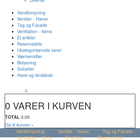
Diverse
Vandforsyning
Ventiler - Haner
Tag og Facade
Ventilation - klima
El artikler
Reservedele
Ukategoriserede varer
Værnemidler
Belysning
Solceller
Have og landskab
MENU
Din kurv
0
0 VARER I KURVEN
TOTAL
0,00
Gå til kurven »
Vandforsyning
Ventiler - Haner
Tag og Facade
Ventilation - klima
El artikler
Reservedele