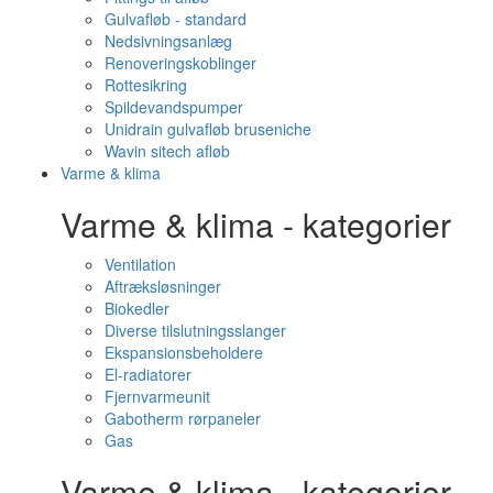
Gulvafløb - standard
Nedsivningsanlæg
Renoveringskoblinger
Rottesikring
Spildevandspumper
Unidrain gulvafløb bruseniche
Wavin sitech afløb
Varme & klima
Varme & klima - kategorier
Ventilation
Aftræksløsninger
Biokedler
Diverse tilslutningsslanger
Ekspansionsbeholdere
El-radiatorer
Fjernvarmeunit
Gabotherm rørpaneler
Gas
Varme & klima - kategorier