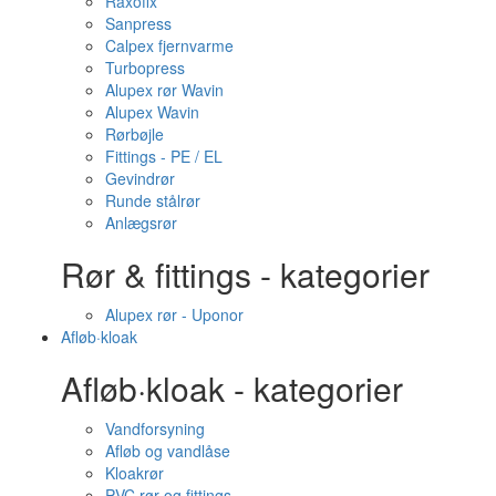
Raxofix
Sanpress
Calpex fjernvarme
Turbopress
Alupex rør Wavin
Alupex Wavin
Rørbøjle
Fittings - PE / EL
Gevindrør
Runde stålrør
Anlægsrør
Rør & fittings - kategorier
Alupex rør - Uponor
Afløb·kloak
Afløb·kloak - kategorier
Vandforsyning
Afløb og vandlåse
Kloakrør
PVC rør og fittings