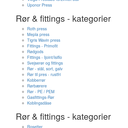
Uponor Press
Rør & fittings - kategorier
Roth press
Mepla press
Tigris Wavin press
Fittings - Primofit
Rødgods
Fittings - Ijoint/Isiflo
Svejserør og fittings
Rør - stål, sort, galv
Rør til pres - rustfri
Kobberrør
Rørbærere
Rør - PE / PEM
Gasfittings-Rør
Koblingsdåse
Rør & fittings - kategorier
Rosetter