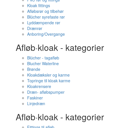
Kloak fittings
Afløbsrør og tilbehør
Blücher syrefaste rør
Lyddæmpende rør
Drænrør
Anboring/Overgange
Afløb·kloak - kategorier
Blücher - tagafløb
Blucher Waterline
Brønde
Kloakdæksler og karme
Topringe til kloak karme
Kloakrensere
Dræn- afløbspumper
Faskiner
Linjedræn
Afløb·kloak - kategorier
Fittings til afløb