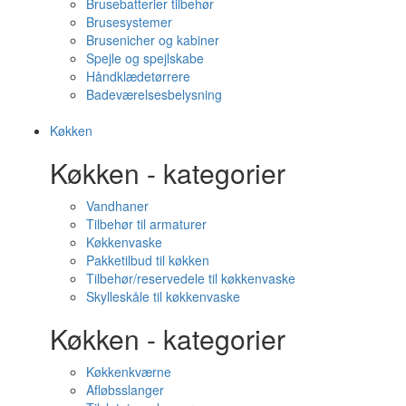
Brusebatterier tilbehør
Brusesystemer
Brusenicher og kabiner
Spejle og spejlskabe
Håndklædetørrere
Badeværelsesbelysning
Køkken
Køkken - kategorier
Vandhaner
Tilbehør til armaturer
Køkkenvaske
Pakketilbud til køkken
Tilbehør/reservedele til køkkenvaske
Skylleskåle til køkkenvaske
Køkken - kategorier
Køkkenkværne
Afløbsslanger