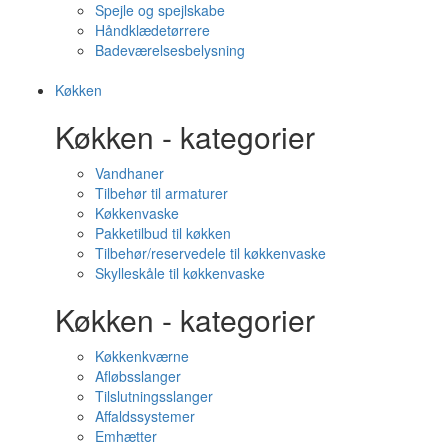
Spejle og spejlskabe
Håndklædetørrere
Badeværelsesbelysning
Køkken
Køkken - kategorier
Vandhaner
Tilbehør til armaturer
Køkkenvaske
Pakketilbud til køkken
Tilbehør/reservedele til køkkenvaske
Skylleskåle til køkkenvaske
Køkken - kategorier
Køkkenkværne
Afløbsslanger
Tilslutningsslanger
Affaldssystemer
Emhætter