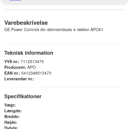
Varebeskrivelse
GE Power Controls din-skinneindsats 4 rækker APO61
Teknisk information
VVS nr.:
7112513475
Producent:
APO
EAN nr.:
5412348513473
Leverandør nr.:
Specifikationer
Vægt:
Længde:
Bredde:
Højde:
Dybde: