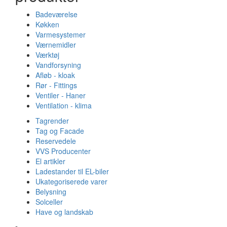
Badeværelse
Køkken
Varmesystemer
Værnemidler
Værktøj
Vandforsyning
Afløb - kloak
Rør - Fittings
Ventiler - Haner
Ventilation - klima
Tagrender
Tag og Facade
Reservedele
VVS Producenter
El artikler
Ladestander til EL-biler
Ukategoriserede varer
Belysning
Solceller
Have og landskab
Gulvvarme - Megatherm