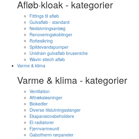
Afløb·kloak - kategorier
Fittings til afløb
Gulvafløb - standard
Nedsivningsanlæg
Renoveringskoblinger
Rottesikring
Spildevandspumper
Unidrain gulvafløb bruseniche
Wavin sitech afløb
Varme & klima
Varme & klima - kategorier
Ventilation
Aftræksløsninger
Biokedler
Diverse tilslutningsslanger
Ekspansionsbeholdere
El-radiatorer
Fjernvarmeunit
Gabotherm rørpaneler