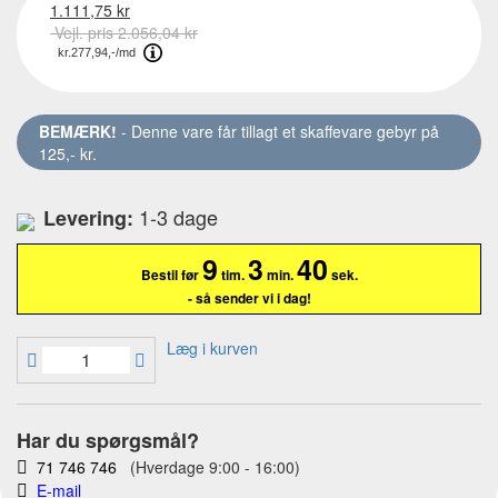
1.111,75 kr
Vejl. pris 2.056,04 kr
BEMÆRK!
- Denne vare får tillagt et skaffevare gebyr på
125,- kr.
1-3 dage
Levering:
9
3
39
Bestil før
tim.
min.
sek.
- så sender vi i dag!
Læg i kurven
Har du spørgsmål?
71 746 746
(Hverdage 9:00 - 16:00)
E-mail