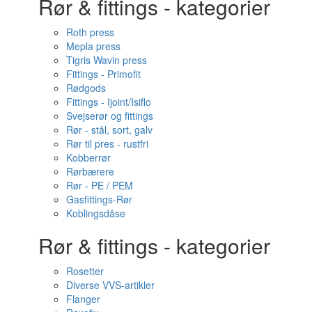
Rør & fittings - kategorier
Roth press
Mepla press
Tigris Wavin press
Fittings - Primofit
Rødgods
Fittings - Ijoint/Isiflo
Svejserør og fittings
Rør - stål, sort, galv
Rør til pres - rustfri
Kobberrør
Rørbærere
Rør - PE / PEM
Gasfittings-Rør
Koblingsdåse
Rør & fittings - kategorier
Rosetter
Diverse VVS-artikler
Flanger