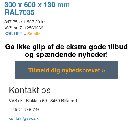
300 x 600 x 130 mm
RAL7035
847,75 kr
1.567,30 kr
VVS nr.
7112560062
KØB HER »
Se alle
Gå ikke glip af de ekstra gode tilbud
og spændende nyheder!
Kontakt os
VVS.dk · Blokken 69 · 3460 Birkerød
+ 45 71 746 746
kontakt@vvs.dk