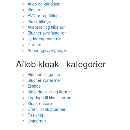
Afløb og vandlåse
Kloakrør
PVC rør og fittings
Kloak fittings
Afløbsrør og tilbehør
Blücher syrefaste rør
Lyddæmpende rør
Drænrør
Anboring/Overgange
Afløb·kloak - kategorier
Blücher - tagafløb
Blucher Waterline
Brønde
Kloakdæksler og karme
Topringe til kloak karme
Kloakrensere
Dræn- afløbspumper
Faskiner
Linjedræn