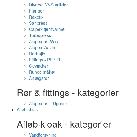
Diverse VVS-artikler
Flanger
Raxofix
Sanpress
Calpex fjernvarme
Turbopress
Alupex rør Wavin
Alupex Wavin
Rørbøjle
Fittings - PE / EL
Gevindrør
Runde stålrør
Anlægsrør
Rør & fittings - kategorier
Alupex rør - Uponor
Afløb·kloak
Afløb·kloak - kategorier
Vandforsyning