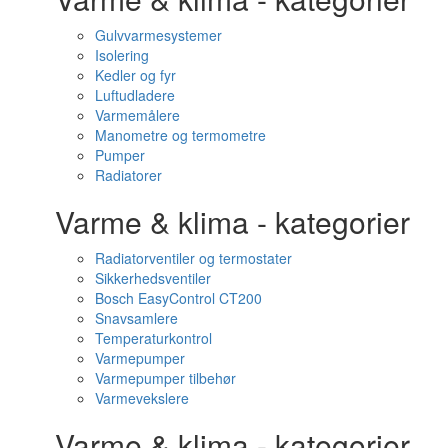
Gulvvarmesystemer
Isolering
Kedler og fyr
Luftudladere
Varmemålere
Manometre og termometre
Pumper
Radiatorer
Varme & klima - kategorier
Radiatorventiler og termostater
Sikkerhedsventiler
Bosch EasyControl CT200
Snavsamlere
Temperaturkontrol
Varmepumper
Varmepumper tilbehør
Varmevekslere
Varme & klima - kategorier