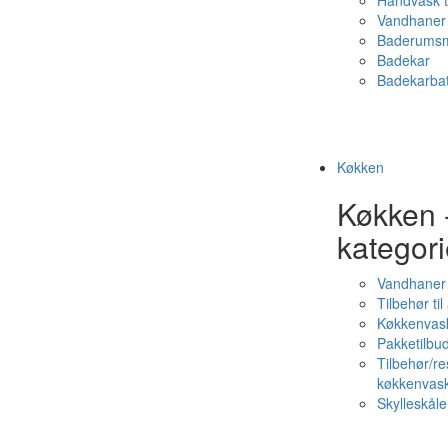
Håndvask t
Vandhaner 
Baderumsm
Badekar
Badekarbat
Køkken
Køkken 
kategori
Vandhaner
Tilbehør ti
Køkkenvas
Pakketilbud
Tilbehør/re
køkkenvas
Skylleskåle