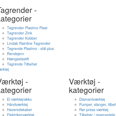
Tagrender -
ategorier
Tagrender Plastmo Plast
Tagrender Zink
Tagrender Kobber
Lindab Rainline Tagrender
Tagrende Plastmo - stål plus
Rendejern
Hængselsstift
Tagrende Tilbehør
rktøj
ærktøj -
Værktøj -
ategorier
kategorier
El værktøj/akku
Diamantværktøj
Håndværktøj
Pumper, slanger, tilbe
Haveredskaber
Rør press værktøj
Elektrikerværktøj
Tilbehør / reservedele