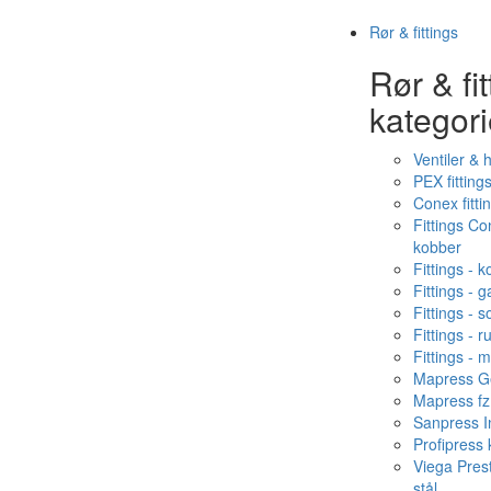
Rør & fittings
Rør & fit
kategori
Ventiler & 
PEX fitting
Conex fitti
Fittings C
kobber
Fittings - 
Fittings - g
Fittings - s
Fittings - ru
Fittings - 
Mapress Ge
Mapress fz
Sanpress In
Profipress
Viega Pres
stål