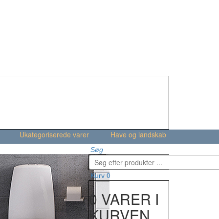
Ukategoriserede varer
Have og landskab
Søg
0
Kurv
0 VARER I
KURVEN