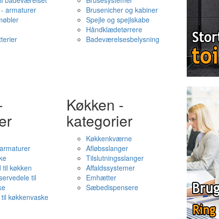
il badeværelset
Brusesystemer
- armaturer
Brusenicher og kabiner
øbler
Spejle og spejlskabe
Håndklædetørrere
terier
Badeværelsesbelysning
-
Køkken -
er
kategorier
Køkkenkværne
l armaturer
Afløbsslanger
ke
Tilslutningsslanger
 til køkken
Affaldssystemer
servedele til
Emhætter
ke
Sæbedispensere
 til køkkenvaske