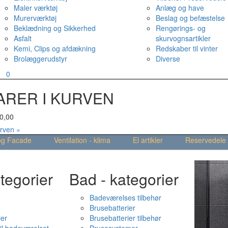
Maler værktøj
Anlæg og have
Murerværktøj
Beslag og befæstelse
Beklædning og Sikkerhed
Rengørings- og
Asfalt
skurvognsartikler
Kemi, Clips og afdækning
Redskaber til vinter
Brolæggerudstyr
Diverse
v
0
ARER I KURVEN
0,00
urven »
og Facade
Ventilation - klima
El artikler
Reservedele
tegorier
Bad - kategorier
Badeværelses tilbehør
Brusebatterier
ier
Brusebatterier tilbehør