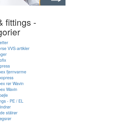
 fittings -
gorier
etter
rse VVS-artikler
nger
ofix
press
pex fjernvarme
bopress
pex rør Wavin
pex Wavin
bøjle
ings - PE / EL
indrør
de stålrør
ægsrør