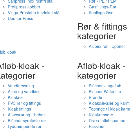
Sanpress Inox rustfri stål
Rør - PE / PEM
Profipress kobber
Gasfittings-Rør
Viega Prestabo forzinket stål
Koblingsdåse
Uponor Press
Rør & fittings 
kategorier
Alupex rør - Uponor
løb·kloak
fløb·kloak -
Afløb·kloak -
ategorier
kategorier
Vandforsyning
Blücher - tagafløb
Afløb og vandlåse
Blucher Waterline
Kloakrør
Brønde
PVC rør og fittings
Kloakdæksler og karm
Kloak fittings
Topringe til kloak kar
Afløbsrør og tilbehør
Kloakrensere
Blücher syrefaste rør
Dræn- afløbspumper
Lyddæmpende rør
Faskiner