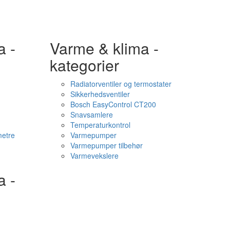
a -
Varme & klima -
kategorier
Radiatorventiler og termostater
Sikkerhedsventiler
Bosch EasyControl CT200
Snavsamlere
Temperaturkontrol
etre
Varmepumper
Varmepumper tilbehør
Varmevekslere
a -