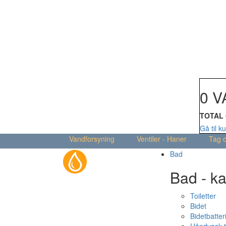
Din kur
0 V
TOTAL
Gå til k
Vandforsyning
Ventiler - Haner
Tag 
Bad
Bad - ka
Toiletter
Bidet
Bidetbatter