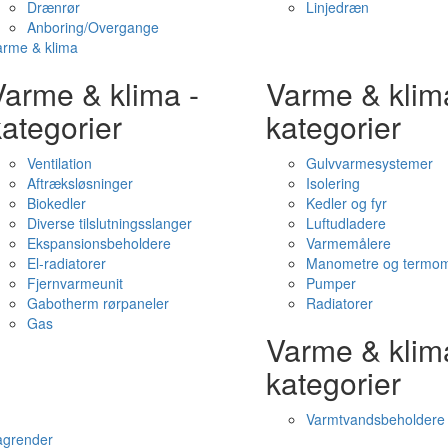
Drænrør
Linjedræn
Anboring/Overgange
arme & klima
Varme & klima -
Varme & klim
ategorier
kategorier
Ventilation
Gulvvarmesystemer
Aftræksløsninger
Isolering
Biokedler
Kedler og fyr
Diverse tilslutningsslanger
Luftudladere
Ekspansionsbeholdere
Varmemålere
El-radiatorer
Manometre og termom
Fjernvarmeunit
Pumper
Gabotherm rørpaneler
Radiatorer
Gas
Varme & klim
kategorier
Varmtvandsbeholdere
agrender