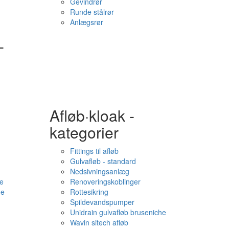
Gevindrør
Runde stålrør
Anlægsrør
-
Afløb·kloak -
kategorier
Fittings til afløb
Gulvafløb - standard
Nedsivningsanlæg
e
Renoveringskoblinger
me
Rottesikring
Spildevandspumper
Unidrain gulvafløb bruseniche
Wavin sitech afløb