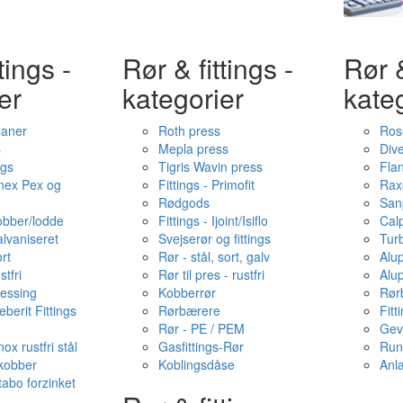
tings -
Rør & fittings -
Rør &
er
kategorier
kate
haner
Roth press
Ros
s
Mepla press
Dive
ngs
Tigris Wavin press
Fla
onex Pex og
Fittings - Primofit
Rax
Rødgods
San
kobber/lodde
Fittings - Ijoint/Isiflo
Cal
alvaniseret
Svejserør og fittings
Tur
ort
Rør - stål, sort, galv
Alu
stfri
Rør til pres - rustfri
Alu
messing
Kobberrør
Rør
berit Fittings
Rørbærere
Fitt
Rør - PE / PEM
Gev
ox rustfri stål
Gasfittings-Rør
Run
 kobber
Koblingsdåse
Anl
tabo forzinket