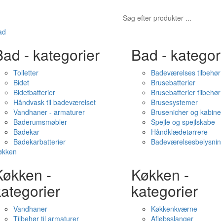
ad
ad - kategorier
Bad - kategor
Toiletter
Badeværelses tilbehør
Bidet
Brusebatterier
Bidetbatterier
Brusebatterier tilbehør
Håndvask til badeværelset
Brusesystemer
Vandhaner - armaturer
Brusenicher og kabine
Baderumsmøbler
Spejle og spejlskabe
Badekar
Håndklædetørrere
Badekarbatterier
Badeværelsesbelysni
økken
Køkken -
Køkken -
ategorier
kategorier
Vandhaner
Køkkenkværne
Tilbehør til armaturer
Afløbsslanger