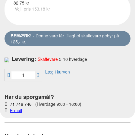
82,75 kr
Vejl. pris 153,18 kr
BEMÆRK!
- Denne vare får tillagt et skaffevare gebyr på
125,- kr.
Levering:
Skaffevare
5-10 hverdage
Læg i kurven
Har du spørgsmål?
71 746 746
(Hverdage 9:00 - 16:00)
E-mail