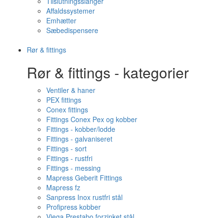
Tilslutningsslanger
Affaldssystemer
Emhætter
Sæbedispensere
Rør & fittings
Rør & fittings - kategorier
Ventiler & haner
PEX fittings
Conex fittings
Fittings Conex Pex og kobber
Fittings - kobber/lodde
Fittings - galvaniseret
Fittings - sort
Fittings - rustfri
Fittings - messing
Mapress Geberit Fittings
Mapress fz
Sanpress Inox rustfri stål
Profipress kobber
Viega Prestabo forzinket stål