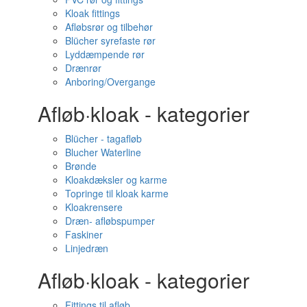
Kloak fittings
Afløbsrør og tilbehør
Blücher syrefaste rør
Lyddæmpende rør
Drænrør
Anboring/Overgange
Afløb·kloak - kategorier
Blücher - tagafløb
Blucher Waterline
Brønde
Kloakdæksler og karme
Topringe til kloak karme
Kloakrensere
Dræn- afløbspumper
Faskiner
Linjedræn
Afløb·kloak - kategorier
Fittings til afløb