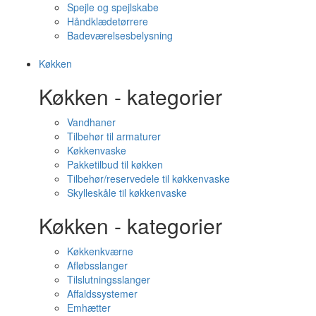
Spejle og spejlskabe
Håndklædetørrere
Badeværelsesbelysning
Køkken
Køkken - kategorier
Vandhaner
Tilbehør til armaturer
Køkkenvaske
Pakketilbud til køkken
Tilbehør/reservedele til køkkenvaske
Skylleskåle til køkkenvaske
Køkken - kategorier
Køkkenkværne
Afløbsslanger
Tilslutningsslanger
Affaldssystemer
Emhætter