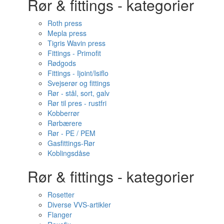
Rør & fittings - kategorier
Roth press
Mepla press
Tigris Wavin press
Fittings - Primofit
Rødgods
Fittings - Ijoint/Isiflo
Svejserør og fittings
Rør - stål, sort, galv
Rør til pres - rustfri
Kobberrør
Rørbærere
Rør - PE / PEM
Gasfittings-Rør
Koblingsdåse
Rør & fittings - kategorier
Rosetter
Diverse VVS-artikler
Flanger