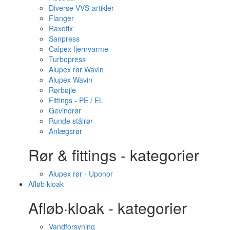
Diverse VVS-artikler
Flanger
Raxofix
Sanpress
Calpex fjernvarme
Turbopress
Alupex rør Wavin
Alupex Wavin
Rørbøjle
Fittings - PE / EL
Gevindrør
Runde stålrør
Anlægsrør
Rør & fittings - kategorier
Alupex rør - Uponor
Afløb·kloak
Afløb·kloak - kategorier
Vandforsyning