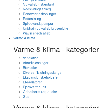
Gulvafløb - standard
Nedsivningsanlæg
Renoveringskoblinger
Rottesikring
Spildevandspumper
Unidrain gulvafløb bruseniche
Wavin sitech afløb
Varme & klima
Varme & klima - kategorier
Ventilation
Aftræksløsninger
Biokedler
Diverse tilslutningsslanger
Ekspansionsbeholdere
El-radiatorer
Fjernvarmeunit
Gabotherm rørpaneler
Gas
Varme & klima - kategorier