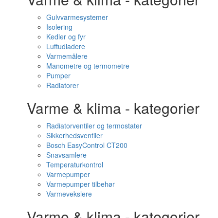
Gulvvarmesystemer
Isolering
Kedler og fyr
Luftudladere
Varmemålere
Manometre og termometre
Pumper
Radiatorer
Varme & klima - kategorier
Radiatorventiler og termostater
Sikkerhedsventiler
Bosch EasyControl CT200
Snavsamlere
Temperaturkontrol
Varmepumper
Varmepumper tilbehør
Varmevekslere
Varme & klima - kategorier