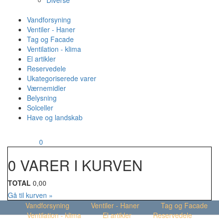
Diverse
Vandforsyning
Ventiler - Haner
Tag og Facade
Ventilation - klima
El artikler
Reservedele
Ukategoriserede varer
Værnemidler
Belysning
Solceller
Have og landskab
MENU
Din kurv
0
0 VARER I KURVEN
TOTAL
0,00
Gå til kurven »
Vandforsyning
Ventiler - Haner
Tag og Facade
Ventilation - klima
El artikler
Reservedele