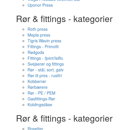
Uponor Press
Rør & fittings - kategorier
Roth press
Mepla press
Tigris Wavin press
Fittings - Primofit
Rødgods
Fittings - Ijoint/Isiflo
Svejserør og fittings
Rør - stål, sort, galv
Rør til pres - rustfri
Kobberrør
Rørbærere
Rør - PE / PEM
Gasfittings-Rør
Koblingsdåse
Rør & fittings - kategorier
Rosetter