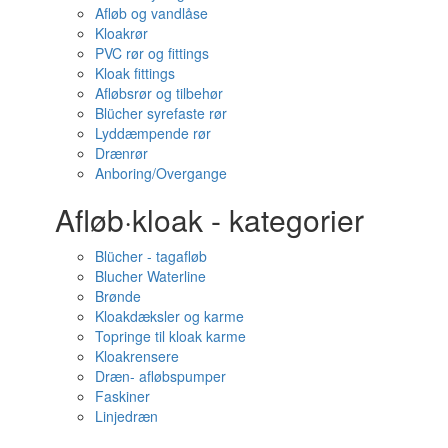
Afløb og vandlåse
Kloakrør
PVC rør og fittings
Kloak fittings
Afløbsrør og tilbehør
Blücher syrefaste rør
Lyddæmpende rør
Drænrør
Anboring/Overgange
Afløb·kloak - kategorier
Blücher - tagafløb
Blucher Waterline
Brønde
Kloakdæksler og karme
Topringe til kloak karme
Kloakrensere
Dræn- afløbspumper
Faskiner
Linjedræn