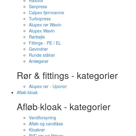
Raxofix
Sanpress
Calpex fjernvarme
Turbopress
Alupex rør Wavin
Alupex Wavin
Rørbøjle
Fittings - PE / EL
Gevindrør
Runde stålrør
Anlægsrør
Rør & fittings - kategorier
Alupex rør - Uponor
Afløb·kloak
Afløb·kloak - kategorier
Vandforsyning
Afløb og vandlåse
Kloakrør
PVC rør og fittings