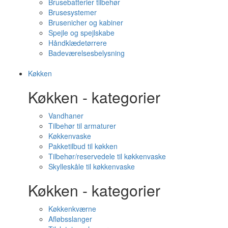
Brusebatterier tilbehør
Brusesystemer
Brusenicher og kabiner
Spejle og spejlskabe
Håndklædetørrere
Badeværelsesbelysning
Køkken
Køkken - kategorier
Vandhaner
Tilbehør til armaturer
Køkkenvaske
Pakketilbud til køkken
Tilbehør/reservedele til køkkenvaske
Skylleskåle til køkkenvaske
Køkken - kategorier
Køkkenkværne
Afløbsslanger