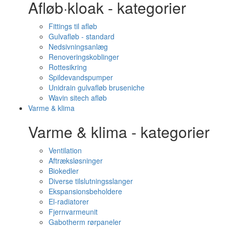
Afløb·kloak - kategorier
Fittings til afløb
Gulvafløb - standard
Nedsivningsanlæg
Renoveringskoblinger
Rottesikring
Spildevandspumper
Unidrain gulvafløb bruseniche
Wavin sitech afløb
Varme & klima
Varme & klima - kategorier
Ventilation
Aftræksløsninger
Biokedler
Diverse tilslutningsslanger
Ekspansionsbeholdere
El-radiatorer
Fjernvarmeunit
Gabotherm rørpaneler