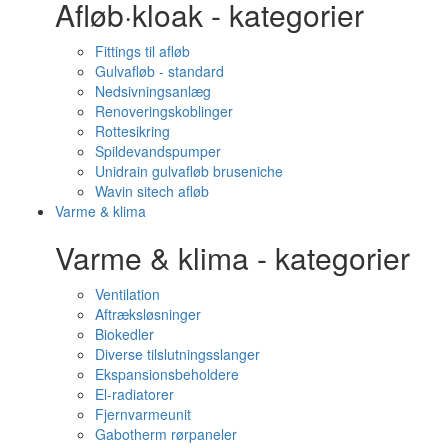
Afløb·kloak - kategorier
Fittings til afløb
Gulvafløb - standard
Nedsivningsanlæg
Renoveringskoblinger
Rottesikring
Spildevandspumper
Unidrain gulvafløb bruseniche
Wavin sitech afløb
Varme & klima
Varme & klima - kategorier
Ventilation
Aftræksløsninger
Biokedler
Diverse tilslutningsslanger
Ekspansionsbeholdere
El-radiatorer
Fjernvarmeunit
Gabotherm rørpaneler