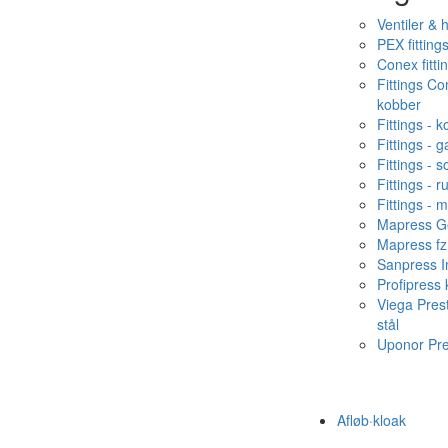
Ventiler & 
PEX fitting
Conex fitti
Fittings C
kobber
Fittings - 
Fittings - g
Fittings - s
Fittings - ru
Fittings - 
Mapress Ge
Mapress fz
Sanpress In
Profipress
Viega Pres
stål
Uponor Pr
Afløb·kloak