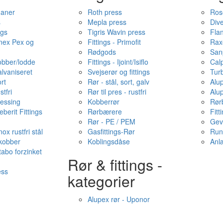
haner
Roth press
Ros
s
Mepla press
Dive
ngs
Tigris Wavin press
Fla
onex Pex og
Fittings - Primofit
Rax
Rødgods
San
kobber/lodde
Fittings - Ijoint/Isiflo
Cal
alvaniseret
Svejserør og fittings
Tur
ort
Rør - stål, sort, galv
Alu
stfri
Rør til pres - rustfri
Alu
messing
Kobberrør
Rør
berit Fittings
Rørbærere
Fitt
Rør - PE / PEM
Gev
ox rustfri stål
Gasfittings-Rør
Run
 kobber
Koblingsdåse
Anl
tabo forzinket
Rør & fittings -
ess
kategorier
Alupex rør - Uponor