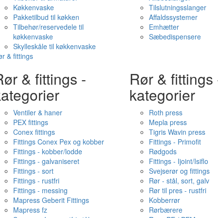
Køkkenvaske
Tilslutningsslanger
Pakketilbud til køkken
Affaldssystemer
Tilbehør/reservedele til
Emhætter
køkkenvaske
Sæbedispensere
Skylleskåle til køkkenvaske
r & fittings
ør & fittings -
Rør & fittings 
ategorier
kategorier
Ventiler & haner
Roth press
PEX fittings
Mepla press
Conex fittings
Tigris Wavin press
Fittings Conex Pex og kobber
Fittings - Primofit
Fittings - kobber/lodde
Rødgods
Fittings - galvaniseret
Fittings - Ijoint/Isiflo
Fittings - sort
Svejserør og fittings
Fittings - rustfri
Rør - stål, sort, galv
Fittings - messing
Rør til pres - rustfri
Mapress Geberit Fittings
Kobberrør
Mapress fz
Rørbærere