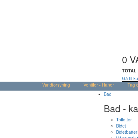
Din kur
0 V
TOTAL
Gå til k
Vandforsyning
Ventiler - Haner
Tag 
Bad
Bad - ka
Toiletter
Bidet
Bidetbatter