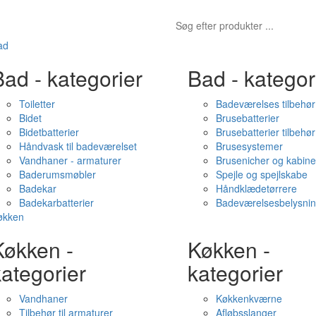
ad
ad - kategorier
Bad - kategor
Toiletter
Badeværelses tilbehør
Bidet
Brusebatterier
Bidetbatterier
Brusebatterier tilbehør
Håndvask til badeværelset
Brusesystemer
Vandhaner - armaturer
Brusenicher og kabine
Baderumsmøbler
Spejle og spejlskabe
Badekar
Håndklædetørrere
Badekarbatterier
Badeværelsesbelysni
økken
Køkken -
Køkken -
ategorier
kategorier
Vandhaner
Køkkenkværne
Tilbehør til armaturer
Afløbsslanger