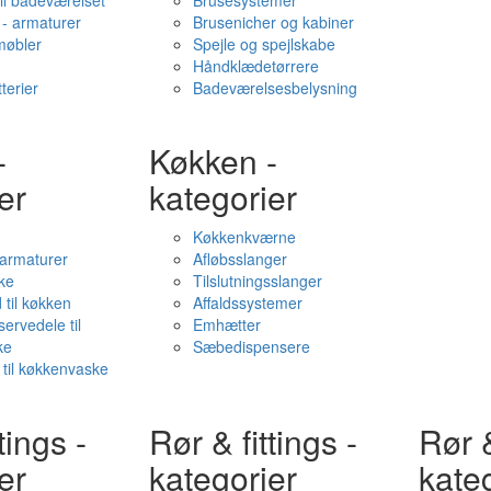
il badeværelset
Brusesystemer
- armaturer
Brusenicher og kabiner
øbler
Spejle og spejlskabe
Håndklædetørrere
terier
Badeværelsesbelysning
-
Køkken -
er
kategorier
Køkkenkværne
l armaturer
Afløbsslanger
ke
Tilslutningsslanger
 til køkken
Affaldssystemer
servedele til
Emhætter
ke
Sæbedispensere
 til køkkenvaske
tings -
Rør & fittings -
Rør &
er
kategorier
kate