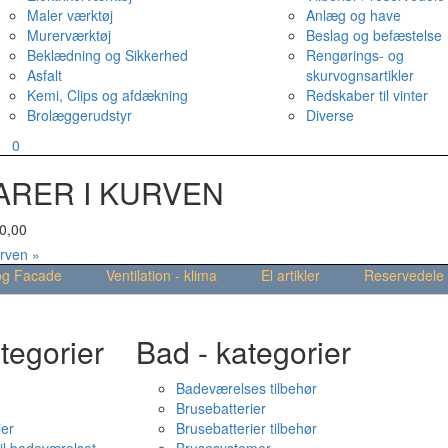
Maler værktøj
Anlæg og have
Murerværktøj
Beslag og befæstelse
Beklædning og Sikkerhed
Rengørings- og
Asfalt
skurvognsartikler
Kemi, Clips og afdækning
Redskaber til vinter
Brolæggerudstyr
Diverse
v
0
ARER I KURVEN
0,00
urven »
og Facade
Ventilation - klima
El artikler
Reservedele
tegorier
Bad - kategorier
Badeværelses tilbehør
Brusebatterier
ier
Brusebatterier tilbehør