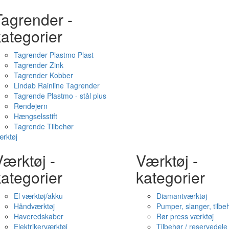
Tagrender -
ategorier
Tagrender Plastmo Plast
Tagrender Zink
Tagrender Kobber
Lindab Rainline Tagrender
Tagrende Plastmo - stål plus
Rendejern
Hængselsstift
Tagrende Tilbehør
rktøj
ærktøj -
Værktøj -
ategorier
kategorier
El værktøj/akku
Diamantværktøj
Håndværktøj
Pumper, slanger, tilbe
Haveredskaber
Rør press værktøj
Elektrikerværktøj
Tilbehør / reservedele