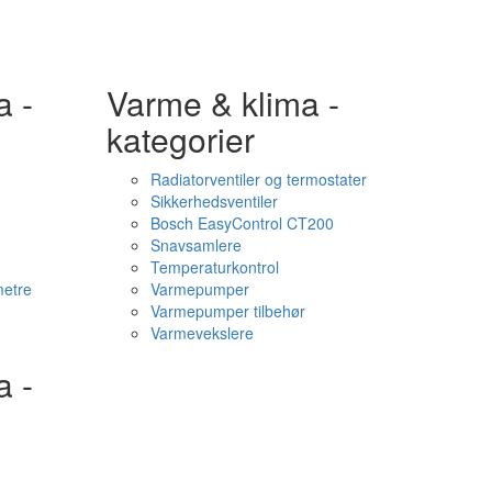
a -
Varme & klima -
kategorier
Radiatorventiler og termostater
Sikkerhedsventiler
Bosch EasyControl CT200
Snavsamlere
Temperaturkontrol
etre
Varmepumper
Varmepumper tilbehør
Varmevekslere
a -