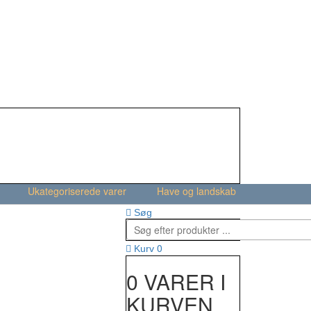
Ukategoriserede varer
Have og landskab
Søg
0
Kurv
0 VARER I
KURVEN