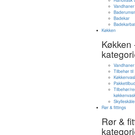
Håndvask t
Vandhaner 
Baderumsm
Badekar
Badekarbat
Køkken
Køkken 
kategori
Vandhaner
Tilbehør ti
Køkkenvas
Pakketilbud
Tilbehør/re
køkkenvas
Skylleskåle
Rør & fittings
Rør & fit
kategori