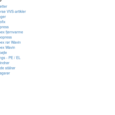
etter
rse VVS-artikler
nger
ofix
press
pex fjernvarme
bopress
pex rør Wavin
pex Wavin
bøjle
ings - PE / EL
indrør
de stålrør
ægsrør