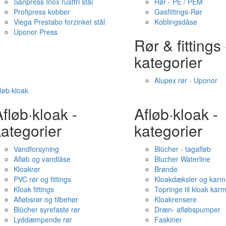
Sanpress Inox rustfri stål
Rør - PE / PEM
Profipress kobber
Gasfittings-Rør
Viega Prestabo forzinket stål
Koblingsdåse
Uponor Press
Rør & fittings 
kategorier
Alupex rør - Uponor
løb·kloak
fløb·kloak -
Afløb·kloak -
ategorier
kategorier
Vandforsyning
Blücher - tagafløb
Afløb og vandlåse
Blucher Waterline
Kloakrør
Brønde
PVC rør og fittings
Kloakdæksler og karm
Kloak fittings
Topringe til kloak kar
Afløbsrør og tilbehør
Kloakrensere
Blücher syrefaste rør
Dræn- afløbspumper
Lyddæmpende rør
Faskiner