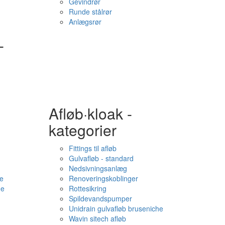
Gevindrør
Runde stålrør
Anlægsrør
-
Afløb·kloak -
kategorier
Fittings til afløb
Gulvafløb - standard
Nedsivningsanlæg
e
Renoveringskoblinger
me
Rottesikring
Spildevandspumper
Unidrain gulvafløb bruseniche
Wavin sitech afløb