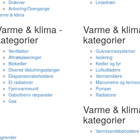
Drænrør
Linjedræn
Anboring/Overgange
arme & klima
Varme & klima -
Varme & klim
ategorier
kategorier
Ventilation
Gulvvarmesystemer
Aftræksløsninger
Isolering
Biokedler
Kedler og fyr
Diverse tilslutningsslanger
Luftudladere
Ekspansionsbeholdere
Varmemålere
El-radiatorer
Manometre og termom
Fjernvarmeunit
Pumper
Gabotherm rørpaneler
Radiatorer
Gas
Varme & klim
kategorier
Varmtvandsbeholdere
agrender