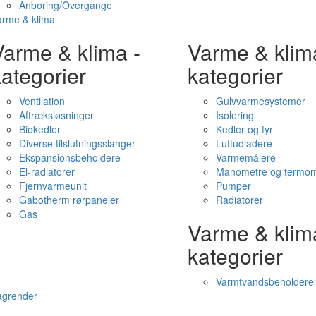
Anboring/Overgange
arme & klima
Varme & klima -
Varme & klim
ategorier
kategorier
Ventilation
Gulvvarmesystemer
Aftræksløsninger
Isolering
Biokedler
Kedler og fyr
Diverse tilslutningsslanger
Luftudladere
Ekspansionsbeholdere
Varmemålere
El-radiatorer
Manometre og termom
Fjernvarmeunit
Pumper
Gabotherm rørpaneler
Radiatorer
Gas
Varme & klim
kategorier
Varmtvandsbeholdere
agrender