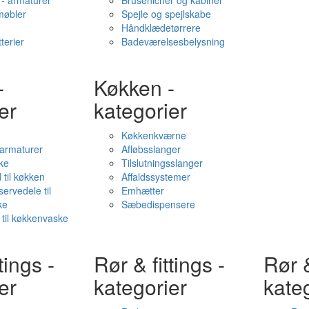
- armaturer
Brusenicher og kabiner
øbler
Spejle og spejlskabe
Håndklædetørrere
terier
Badeværelsesbelysning
-
Køkken -
er
kategorier
Køkkenkværne
l armaturer
Afløbsslanger
ke
Tilslutningsslanger
 til køkken
Affaldssystemer
servedele til
Emhætter
ke
Sæbedispensere
 til køkkenvaske
tings -
Rør & fittings -
Rør &
er
kategorier
kate