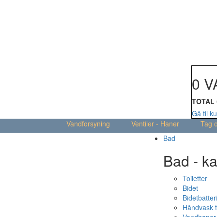
Din kur
0 V
TOTAL
Gå til k
Vandforsyning
Ventiler - Haner
Tag 
Bad
Bad - ka
Toiletter
Bidet
Bidetbatter
Håndvask t