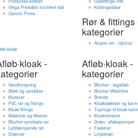
Profipress kobber
Gasfittings-Rør
Viega Prestabo forzinket stål
Koblingsdåse
Uponor Press
Rør & fittings 
kategorier
Alupex rør - Uponor
løb·kloak
fløb·kloak -
Afløb·kloak -
ategorier
kategorier
Vandforsyning
Blücher - tagafløb
Afløb og vandlåse
Blucher Waterline
Kloakrør
Brønde
PVC rør og fittings
Kloakdæksler og karm
Kloak fittings
Topringe til kloak kar
Afløbsrør og tilbehør
Kloakrensere
Blücher syrefaste rør
Dræn- afløbspumper
Lyddæmpende rør
Faskiner
Drænrør
Linjedræn