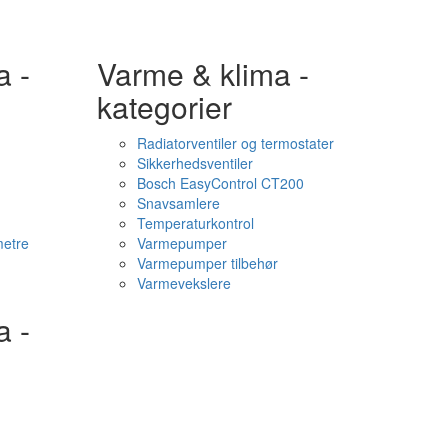
a -
Varme & klima -
kategorier
Radiatorventiler og termostater
Sikkerhedsventiler
Bosch EasyControl CT200
Snavsamlere
Temperaturkontrol
etre
Varmepumper
Varmepumper tilbehør
Varmevekslere
a -