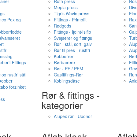
haner
Roth press
Ros
s
Mepla press
Dive
ngs
Tigris Wavin press
Fla
onex Pex og
Fittings - Primofit
Rax
Rødgods
San
kobber/lodde
Fittings - Ijoint/Isiflo
Cal
alvaniseret
Svejserør og fittings
Tur
ort
Rør - stål, sort, galv
Alu
stfri
Rør til pres - rustfri
Alu
messing
Kobberrør
Rør
berit Fittings
Rørbærere
Fitt
Rør - PE / PEM
Gev
ox rustfri stål
Gasfittings-Rør
Run
 kobber
Koblingsdåse
Anl
tabo forzinket
Rør & fittings -
ess
kategorier
Alupex rør - Uponor
oak -
Afløb·kloak -
Afløb