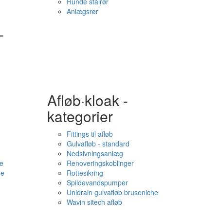
Runde stålrør
Anlægsrør
-
Afløb·kloak -
kategorier
Fittings til afløb
Gulvafløb - standard
Nedsivningsanlæg
e
Renoveringskoblinger
me
Rottesikring
Spildevandspumper
Unidrain gulvafløb bruseniche
Wavin sitech afløb