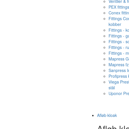
Ventiler & 
PEX fitting
Conex fitti
Fittings C
kobber
Fittings - 
Fittings - g
Fittings - s
Fittings - ru
Fittings - 
Mapress Ge
Mapress fz
Sanpress In
Profipress
Viega Pres
stål
Uponor Pr
Afløb·kloak
Afløb·kl