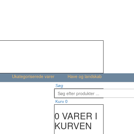
Ukategoriserede varer
Have og landskab
Søg
0
Kurv
0 VARER I
KURVEN