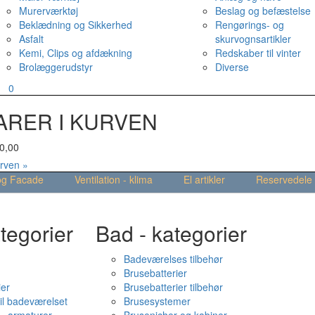
Murerværktøj
Beslag og befæstelse
Beklædning og Sikkerhed
Rengørings- og
Asfalt
skurvognsartikler
Kemi, Clips og afdækning
Redskaber til vinter
Brolæggerudstyr
Diverse
v
0
ARER I KURVEN
0,00
urven »
og Facade
Ventilation - klima
El artikler
Reservedele
tegorier
Bad - kategorier
Badeværelses tilbehør
Brusebatterier
ier
Brusebatterier tilbehør
il badeværelset
Brusesystemer