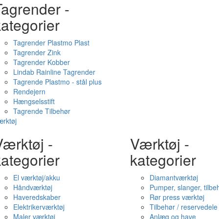
Tagrender -
ategorier
Tagrender Plastmo Plast
Tagrender Zink
Tagrender Kobber
Lindab Rainline Tagrender
Tagrende Plastmo - stål plus
Rendejern
Hængselsstift
Tagrende Tilbehør
rktøj
ærktøj -
Værktøj -
ategorier
kategorier
El værktøj/akku
Diamantværktøj
Håndværktøj
Pumper, slanger, tilbe
Haveredskaber
Rør press værktøj
Elektrikerværktøj
Tilbehør / reservedele
Maler værktøj
Anlæg og have