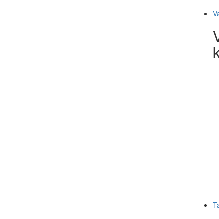
V
k
T