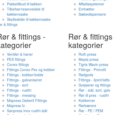
Pakketilbud til køkken
Affaldssystemer
Tilbehør/reservedele til
Emhætter
køkkenvaske
Sæbedispensere
Skylleskåle til køkkenvaske
r & fittings
ør & fittings -
Rør & fittings 
ategorier
kategorier
Ventiler & haner
Roth press
PEX fittings
Mepla press
Conex fittings
Tigris Wavin press
Fittings Conex Pex og kobber
Fittings - Primofit
Fittings - kobber/lodde
Rødgods
Fittings - galvaniseret
Fittings - Ijoint/Isiflo
Fittings - sort
Svejserør og fittings
Fittings - rustfri
Rør - stål, sort, galv
Fittings - messing
Rør til pres - rustfri
Mapress Geberit Fittings
Kobberrør
Mapress fz
Rørbærere
Sanpress Inox rustfri stål
Rør - PE / PEM