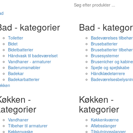
ad
ad - kategorier
Bad - kategor
Toiletter
Badeværelses tilbehør
Bidet
Brusebatterier
Bidetbatterier
Brusebatterier tilbehør
Håndvask til badeværelset
Brusesystemer
Vandhaner - armaturer
Brusenicher og kabine
Baderumsmøbler
Spejle og spejlskabe
Badekar
Håndklædetørrere
Badekarbatterier
Badeværelsesbelysni
økken
Køkken -
Køkken -
ategorier
kategorier
Vandhaner
Køkkenkværne
Tilbehør til armaturer
Afløbsslanger
Køkkenvaske
Tilslutningsslanger