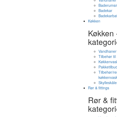
Vandhaner 
Baderumsm
Badekar
Badekarbat
Køkken
Køkken 
kategori
Vandhaner
Tilbehør ti
Køkkenvas
Pakketilbud
Tilbehør/re
køkkenvas
Skylleskåle
Rør & fittings
Rør & fit
kategori