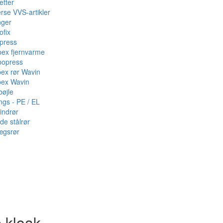
etter
rse VVS-artikler
nger
ofix
press
pex fjernvarme
bopress
pex rør Wavin
pex Wavin
bøjle
ings - PE / EL
indrør
de stålrør
ægsrør
·kloak -