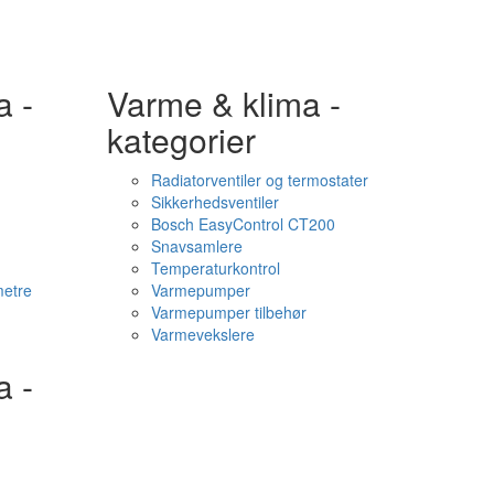
a -
Varme & klima -
kategorier
Radiatorventiler og termostater
Sikkerhedsventiler
Bosch EasyControl CT200
Snavsamlere
Temperaturkontrol
etre
Varmepumper
Varmepumper tilbehør
Varmevekslere
a -