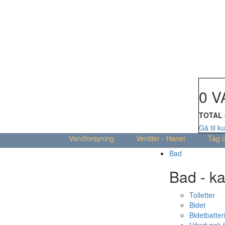
Din kur
0 V
TOTAL
Gå til k
Vandforsyning
Ventiler - Haner
Tag 
Bad
Bad - ka
Toiletter
Bidet
Bidetbatter