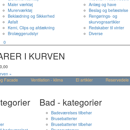
Maler værktøj
Anlæg og have
Murerværktøj
Beslag og befæstelse
Beklædning og Sikkerhed
Rengørings- og
Asfalt
skurvognsartikler
Kemi, Clips og afdækning
Redskaber til vinter
Brolæggerudstyr
Diverse
v
0
ARER I KURVEN
0,00
urven »
og Facade
Ventilation - klima
El artikler
Reservedele
tegorier
Bad - kategorier
Badeværelses tilbehør
Brusebatterier
ier
Brusebatterier tilbehør