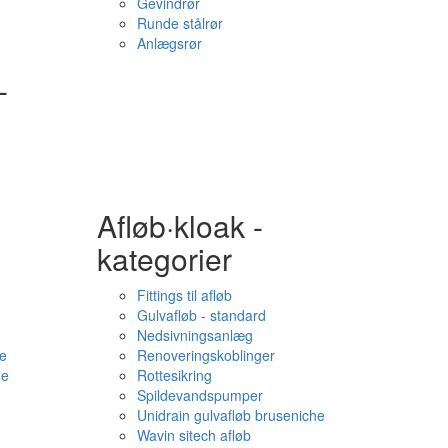
Gevindrør
Runde stålrør
Anlægsrør
-
Afløb·kloak -
kategorier
Fittings til afløb
Gulvafløb - standard
Nedsivningsanlæg
e
Renoveringskoblinger
me
Rottesikring
Spildevandspumper
Unidrain gulvafløb bruseniche
Wavin sitech afløb