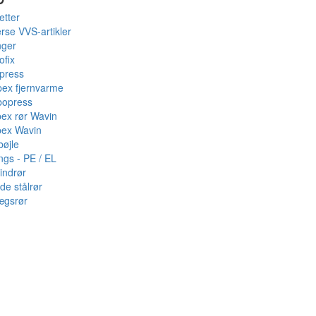
etter
rse VVS-artikler
nger
ofix
press
pex fjernvarme
bopress
pex rør Wavin
pex Wavin
bøjle
ings - PE / EL
indrør
de stålrør
ægsrør