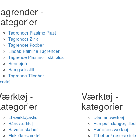
Tagrender -
ategorier
Tagrender Plastmo Plast
Tagrender Zink
Tagrender Kobber
Lindab Rainline Tagrender
Tagrende Plastmo - stål plus
Rendejern
Hængselsstift
Tagrende Tilbehør
rktøj
ærktøj -
Værktøj -
ategorier
kategorier
El værktøj/akku
Diamantværktøj
Håndværktøj
Pumper, slanger, tilbe
Haveredskaber
Rør press værktøj
Elektrikerværktøj
Tilbehør / reservedele