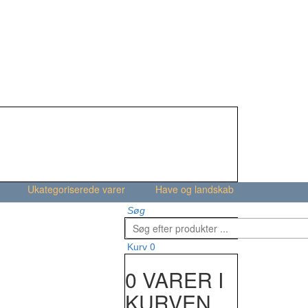
Ukategoriserede varer
Have og landskab
Søg
0
Kurv
0 VARER I
KURVEN