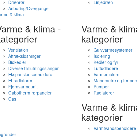
Drænrør
Linjedræn
Anboring/Overgange
arme & klima
Varme & klima -
Varme & klim
ategorier
kategorier
Ventilation
Gulvvarmesystemer
Aftræksløsninger
Isolering
Biokedler
Kedler og fyr
Diverse tilslutningsslanger
Luftudladere
Ekspansionsbeholdere
Varmemålere
El-radiatorer
Manometre og termom
Fjernvarmeunit
Pumper
Gabotherm rørpaneler
Radiatorer
Gas
Varme & klim
kategorier
Varmtvandsbeholdere
agrender