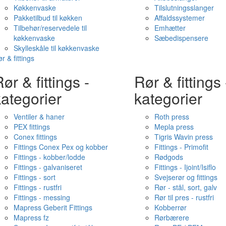
Køkkenvaske
Tilslutningsslanger
Pakketilbud til køkken
Affaldssystemer
Tilbehør/reservedele til
Emhætter
køkkenvaske
Sæbedispensere
Skylleskåle til køkkenvaske
r & fittings
ør & fittings -
Rør & fittings 
ategorier
kategorier
Ventiler & haner
Roth press
PEX fittings
Mepla press
Conex fittings
Tigris Wavin press
Fittings Conex Pex og kobber
Fittings - Primofit
Fittings - kobber/lodde
Rødgods
Fittings - galvaniseret
Fittings - Ijoint/Isiflo
Fittings - sort
Svejserør og fittings
Fittings - rustfri
Rør - stål, sort, galv
Fittings - messing
Rør til pres - rustfri
Mapress Geberit Fittings
Kobberrør
Mapress fz
Rørbærere