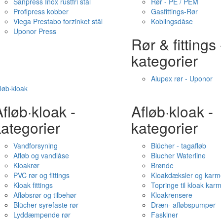
Sanpress Inox rustfri stål
Rør - PE / PEM
Profipress kobber
Gasfittings-Rør
Viega Prestabo forzinket stål
Koblingsdåse
Uponor Press
Rør & fittings 
kategorier
Alupex rør - Uponor
løb·kloak
fløb·kloak -
Afløb·kloak -
ategorier
kategorier
Vandforsyning
Blücher - tagafløb
Afløb og vandlåse
Blucher Waterline
Kloakrør
Brønde
PVC rør og fittings
Kloakdæksler og karm
Kloak fittings
Topringe til kloak kar
Afløbsrør og tilbehør
Kloakrensere
Blücher syrefaste rør
Dræn- afløbspumper
Lyddæmpende rør
Faskiner