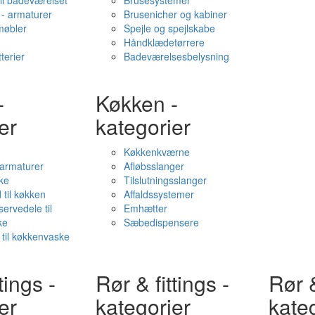
il badeværelset
Brusesystemer
- armaturer
Brusenicher og kabiner
øbler
Spejle og spejlskabe
Håndklædetørrere
terier
Badeværelsesbelysning
-
Køkken -
er
kategorier
Køkkenkværne
l armaturer
Afløbsslanger
ke
Tilslutningsslanger
 til køkken
Affaldssystemer
servedele til
Emhætter
ke
Sæbedispensere
 til køkkenvaske
tings -
Rør & fittings -
Rør &
er
kategorier
kate