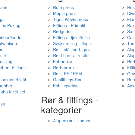
haner
Roth press
Ros
s
Mepla press
Dive
ngs
Tigris Wavin press
Fla
onex Pex og
Fittings - Primofit
Rax
Rødgods
San
kobber/lodde
Fittings - Ijoint/Isiflo
Cal
alvaniseret
Svejserør og fittings
Tur
ort
Rør - stål, sort, galv
Alu
stfri
Rør til pres - rustfri
Alu
messing
Kobberrør
Rør
berit Fittings
Rørbærere
Fitt
Rør - PE / PEM
Gev
ox rustfri stål
Gasfittings-Rør
Run
 kobber
Koblingsdåse
Anl
tabo forzinket
Rør & fittings -
ess
kategorier
Alupex rør - Uponor