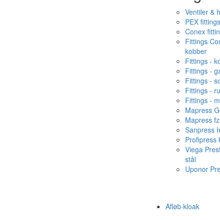
Ventiler & 
PEX fitting
Conex fitti
Fittings C
kobber
Fittings - 
Fittings - g
Fittings - s
Fittings - ru
Fittings - 
Mapress Ge
Mapress fz
Sanpress In
Profipress
Viega Pres
stål
Uponor Pr
Afløb·kloak