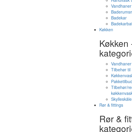
Håndvask t
Vandhaner 
Baderumsm
Badekar
Badekarbat
Køkken
Køkken 
kategori
Vandhaner
Tilbehør ti
Køkkenvas
Pakketilbud
Tilbehør/re
køkkenvas
Skylleskåle
Rør & fittings
Rør & fit
kategori