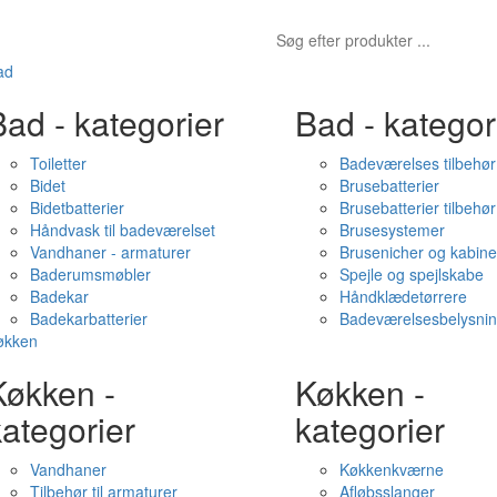
ad
ad - kategorier
Bad - kategor
Toiletter
Badeværelses tilbehør
Bidet
Brusebatterier
Bidetbatterier
Brusebatterier tilbehør
Håndvask til badeværelset
Brusesystemer
Vandhaner - armaturer
Brusenicher og kabine
Baderumsmøbler
Spejle og spejlskabe
Badekar
Håndklædetørrere
Badekarbatterier
Badeværelsesbelysni
økken
Køkken -
Køkken -
ategorier
kategorier
Vandhaner
Køkkenkværne
Tilbehør til armaturer
Afløbsslanger