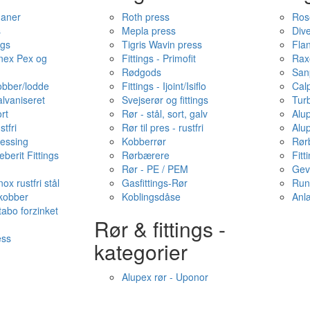
haner
Roth press
Ros
s
Mepla press
Dive
ngs
Tigris Wavin press
Fla
onex Pex og
Fittings - Primofit
Rax
Rødgods
San
kobber/lodde
Fittings - Ijoint/Isiflo
Cal
alvaniseret
Svejserør og fittings
Tur
ort
Rør - stål, sort, galv
Alu
stfri
Rør til pres - rustfri
Alu
messing
Kobberrør
Rør
berit Fittings
Rørbærere
Fitt
Rør - PE / PEM
Gev
ox rustfri stål
Gasfittings-Rør
Run
 kobber
Koblingsdåse
Anl
tabo forzinket
Rør & fittings -
ess
kategorier
Alupex rør - Uponor