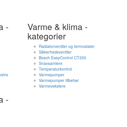
a -
Varme & klima -
kategorier
Radiatorventiler og termostater
Sikkerhedsventiler
Bosch EasyControl CT200
Snavsamlere
Temperaturkontrol
etre
Varmepumper
Varmepumper tilbehør
Varmevekslere
a -