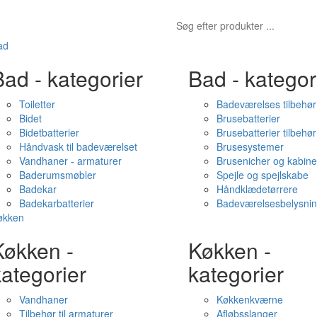
ad
ad - kategorier
Bad - kategor
Toiletter
Badeværelses tilbehør
Bidet
Brusebatterier
Bidetbatterier
Brusebatterier tilbehør
Håndvask til badeværelset
Brusesystemer
Vandhaner - armaturer
Brusenicher og kabine
Baderumsmøbler
Spejle og spejlskabe
Badekar
Håndklædetørrere
Badekarbatterier
Badeværelsesbelysni
økken
Køkken -
Køkken -
ategorier
kategorier
Vandhaner
Køkkenkværne
Tilbehør til armaturer
Afløbsslanger