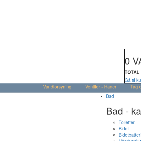
Din kur
0 V
TOTAL
Gå til k
Vandforsyning
Ventiler - Haner
Tag 
Bad
Bad - ka
Toiletter
Bidet
Bidetbatter