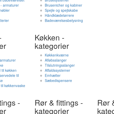
il badeværelset
Brusesystemer
- armaturer
Brusenicher og kabiner
øbler
Spejle og spejlskabe
Håndklædetørrere
terier
Badeværelsesbelysning
-
Køkken -
er
kategorier
Køkkenkværne
l armaturer
Afløbsslanger
ke
Tilslutningsslanger
 til køkken
Affaldssystemer
servedele til
Emhætter
ke
Sæbedispensere
 til køkkenvaske
tings -
Rør & fittings -
Rør &
er
kategorier
kate