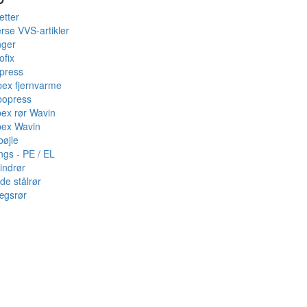
etter
rse VVS-artikler
nger
ofix
press
pex fjernvarme
bopress
pex rør Wavin
pex Wavin
bøjle
ings - PE / EL
indrør
de stålrør
ægsrør