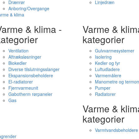
Drænrør
Linjedræn
Anboring/Overgange
arme & klima
Varme & klima -
Varme & klim
ategorier
kategorier
Ventilation
Gulvvarmesystemer
Aftræksløsninger
Isolering
Biokedler
Kedler og fyr
Diverse tilslutningsslanger
Luftudladere
Ekspansionsbeholdere
Varmemålere
El-radiatorer
Manometre og termom
Fjernvarmeunit
Pumper
Gabotherm rørpaneler
Radiatorer
Gas
Varme & klim
kategorier
Varmtvandsbeholdere
agrender