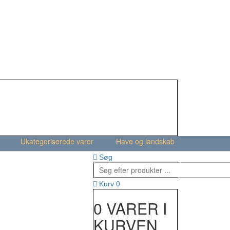
Ukategoriserede varer
Have og landskab
Søg
0
Kurv
0 VARER I
KURVEN