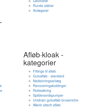
Gevindrør
Runde stålrør
Anlægsrør
-
Afløb·kloak -
kategorier
Fittings til afløb
Gulvafløb - standard
Nedsivningsanlæg
e
Renoveringskoblinger
me
Rottesikring
Spildevandspumper
Unidrain gulvafløb bruseniche
Wavin sitech afløb