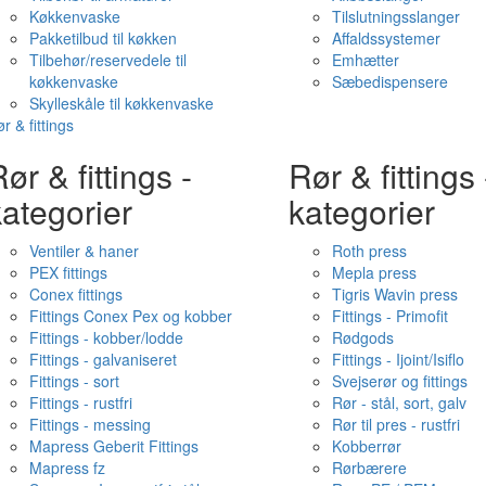
Køkkenvaske
Tilslutningsslanger
Pakketilbud til køkken
Affaldssystemer
Tilbehør/reservedele til
Emhætter
køkkenvaske
Sæbedispensere
Skylleskåle til køkkenvaske
r & fittings
ør & fittings -
Rør & fittings 
ategorier
kategorier
Ventiler & haner
Roth press
PEX fittings
Mepla press
Conex fittings
Tigris Wavin press
Fittings Conex Pex og kobber
Fittings - Primofit
Fittings - kobber/lodde
Rødgods
Fittings - galvaniseret
Fittings - Ijoint/Isiflo
Fittings - sort
Svejserør og fittings
Fittings - rustfri
Rør - stål, sort, galv
Fittings - messing
Rør til pres - rustfri
Mapress Geberit Fittings
Kobberrør
Mapress fz
Rørbærere