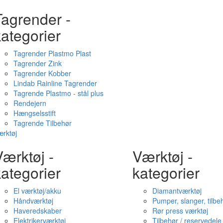
Tagrender -
ategorier
Tagrender Plastmo Plast
Tagrender Zink
Tagrender Kobber
Lindab Rainline Tagrender
Tagrende Plastmo - stål plus
Rendejern
Hængselsstift
Tagrende Tilbehør
rktøj
ærktøj -
Værktøj -
ategorier
kategorier
El værktøj/akku
Diamantværktøj
Håndværktøj
Pumper, slanger, tilbe
Haveredskaber
Rør press værktøj
Elektrikerværktøj
Tilbehør / reservedele