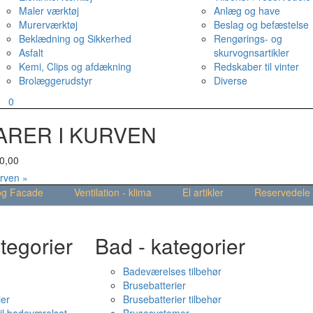
Maler værktøj
Anlæg og have
Murerværktøj
Beslag og befæstelse
Beklædning og Sikkerhed
Rengørings- og
Asfalt
skurvognsartikler
Kemi, Clips og afdækning
Redskaber til vinter
Brolæggerudstyr
Diverse
v
0
ARER I KURVEN
0,00
urven »
og Facade
Ventilation - klima
El artikler
Reservedele
tegorier
Bad - kategorier
Badeværelses tilbehør
Brusebatterier
ier
Brusebatterier tilbehør