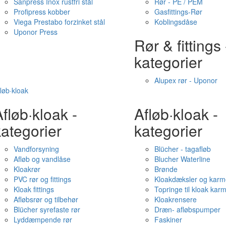
Sanpress Inox rustfri stål
Rør - PE / PEM
Profipress kobber
Gasfittings-Rør
Viega Prestabo forzinket stål
Koblingsdåse
Uponor Press
Rør & fittings 
kategorier
Alupex rør - Uponor
løb·kloak
fløb·kloak -
Afløb·kloak -
ategorier
kategorier
Vandforsyning
Blücher - tagafløb
Afløb og vandlåse
Blucher Waterline
Kloakrør
Brønde
PVC rør og fittings
Kloakdæksler og karm
Kloak fittings
Topringe til kloak kar
Afløbsrør og tilbehør
Kloakrensere
Blücher syrefaste rør
Dræn- afløbspumper
Lyddæmpende rør
Faskiner