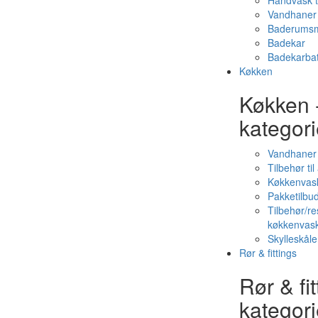
Håndvask t
Vandhaner 
Baderumsm
Badekar
Badekarbat
Køkken
Køkken 
kategori
Vandhaner
Tilbehør ti
Køkkenvas
Pakketilbud
Tilbehør/re
køkkenvas
Skylleskåle
Rør & fittings
Rør & fit
kategori