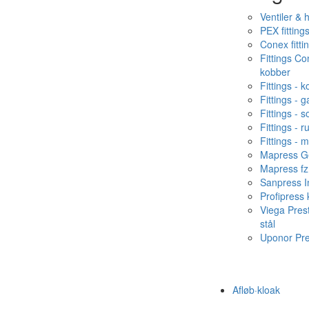
Ventiler & 
PEX fitting
Conex fitti
Fittings C
kobber
Fittings - 
Fittings - g
Fittings - s
Fittings - ru
Fittings - 
Mapress Ge
Mapress fz
Sanpress In
Profipress
Viega Pres
stål
Uponor Pr
Afløb·kloak