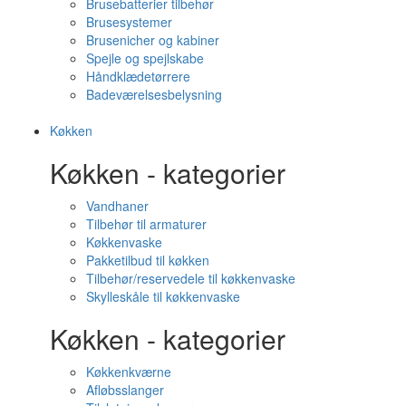
Brusebatterier tilbehør
Brusesystemer
Brusenicher og kabiner
Spejle og spejlskabe
Håndklædetørrere
Badeværelsesbelysning
Køkken
Køkken - kategorier
Vandhaner
Tilbehør til armaturer
Køkkenvaske
Pakketilbud til køkken
Tilbehør/reservedele til køkkenvaske
Skylleskåle til køkkenvaske
Køkken - kategorier
Køkkenkværne
Afløbsslanger