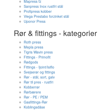
Mapress fz
Sanpress Inox rustfri stål
Profipress kobber
Viega Prestabo forzinket stål
Uponor Press
Rør & fittings - kategorier
Roth press
Mepla press
Tigris Wavin press
Fittings - Primofit
Rødgods
Fittings - Ijoint/Isiflo
Svejserør og fittings
Rør - stål, sort, galv
Rør til pres - rustfri
Kobberrør
Rørbærere
Rør - PE / PEM
Gasfittings-Rør
Koblingsdåse