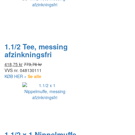
1.1/2 Tee, messing
afzinkningsfri
418,75 kr
773,76 kr
VVS nr.
048130111
KØB HER »
Se alle
1.1/2 x 1 Nippelmuffe,