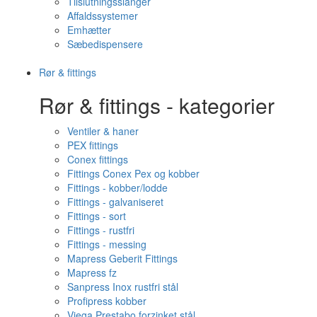
Tilslutningsslanger
Affaldssystemer
Emhætter
Sæbedispensere
Rør & fittings
Rør & fittings - kategorier
Ventiler & haner
PEX fittings
Conex fittings
Fittings Conex Pex og kobber
Fittings - kobber/lodde
Fittings - galvaniseret
Fittings - sort
Fittings - rustfri
Fittings - messing
Mapress Geberit Fittings
Mapress fz
Sanpress Inox rustfri stål
Profipress kobber
Viega Prestabo forzinket stål