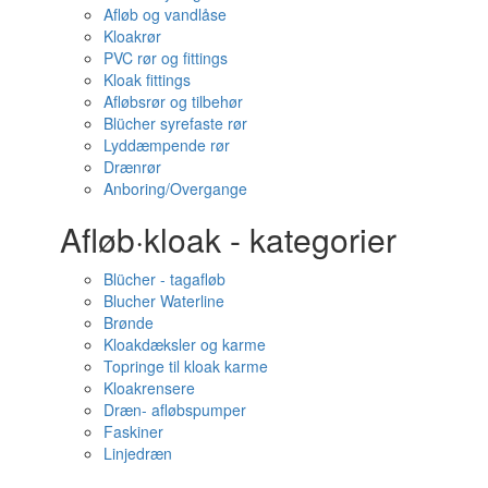
Afløb og vandlåse
Kloakrør
PVC rør og fittings
Kloak fittings
Afløbsrør og tilbehør
Blücher syrefaste rør
Lyddæmpende rør
Drænrør
Anboring/Overgange
Afløb·kloak - kategorier
Blücher - tagafløb
Blucher Waterline
Brønde
Kloakdæksler og karme
Topringe til kloak karme
Kloakrensere
Dræn- afløbspumper
Faskiner
Linjedræn