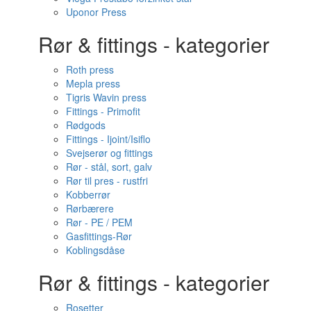
Uponor Press
Rør & fittings - kategorier
Roth press
Mepla press
Tigris Wavin press
Fittings - Primofit
Rødgods
Fittings - Ijoint/Isiflo
Svejserør og fittings
Rør - stål, sort, galv
Rør til pres - rustfri
Kobberrør
Rørbærere
Rør - PE / PEM
Gasfittings-Rør
Koblingsdåse
Rør & fittings - kategorier
Rosetter