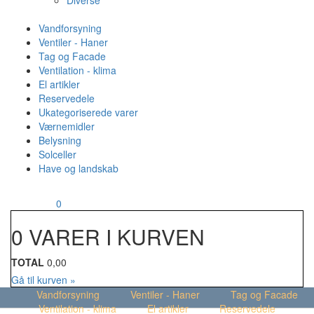
Diverse
Vandforsyning
Ventiler - Haner
Tag og Facade
Ventilation - klima
El artikler
Reservedele
Ukategoriserede varer
Værnemidler
Belysning
Solceller
Have og landskab
MENU
Din kurv
0
0 VARER I KURVEN
TOTAL
0,00
Gå til kurven »
Vandforsyning
Ventiler - Haner
Tag og Facade
Ventilation - klima
El artikler
Reservedele