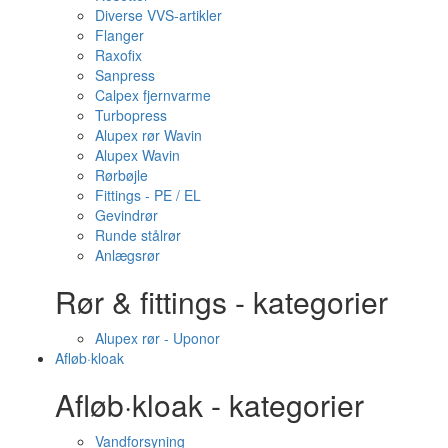
Diverse VVS-artikler
Flanger
Raxofix
Sanpress
Calpex fjernvarme
Turbopress
Alupex rør Wavin
Alupex Wavin
Rørbøjle
Fittings - PE / EL
Gevindrør
Runde stålrør
Anlægsrør
Rør & fittings - kategorier
Alupex rør - Uponor
Afløb·kloak
Afløb·kloak - kategorier
Vandforsyning