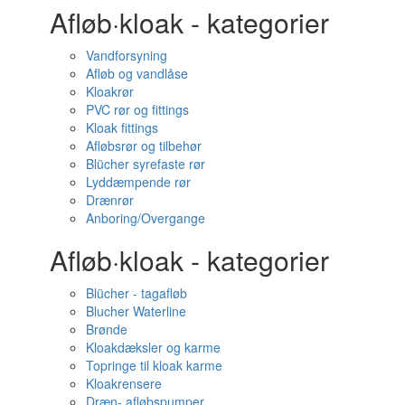
Afløb·kloak - kategorier
Vandforsyning
Afløb og vandlåse
Kloakrør
PVC rør og fittings
Kloak fittings
Afløbsrør og tilbehør
Blücher syrefaste rør
Lyddæmpende rør
Drænrør
Anboring/Overgange
Afløb·kloak - kategorier
Blücher - tagafløb
Blucher Waterline
Brønde
Kloakdæksler og karme
Topringe til kloak karme
Kloakrensere
Dræn- afløbspumper