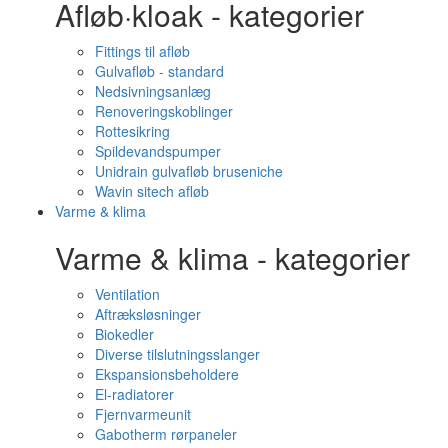
Afløb·kloak - kategorier
Fittings til afløb
Gulvafløb - standard
Nedsivningsanlæg
Renoveringskoblinger
Rottesikring
Spildevandspumper
Unidrain gulvafløb bruseniche
Wavin sitech afløb
Varme & klima
Varme & klima - kategorier
Ventilation
Aftræksløsninger
Biokedler
Diverse tilslutningsslanger
Ekspansionsbeholdere
El-radiatorer
Fjernvarmeunit
Gabotherm rørpaneler