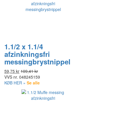
1.1/2 x 1.1/4
afzinkningsfri
messingbrystnippel
59,75 kr
109,41 kr
VVS nr.
048245159
KØB HER »
Se alle