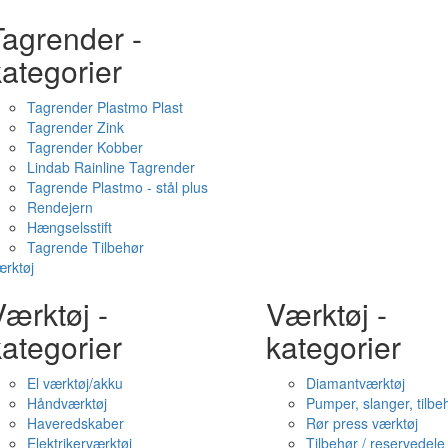
Tagrender -
ategorier
Tagrender Plastmo Plast
Tagrender Zink
Tagrender Kobber
Lindab Rainline Tagrender
Tagrende Plastmo - stål plus
Rendejern
Hængselsstift
Tagrende Tilbehør
rktøj
ærktøj -
Værktøj -
ategorier
kategorier
El værktøj/akku
Diamantværktøj
Håndværktøj
Pumper, slanger, tilbe
Haveredskaber
Rør press værktøj
Elektrikerværktøj
Tilbehør / reservedele