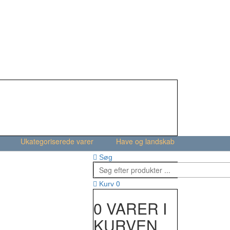
Ukategoriserede varer
Have og landskab
Søg
0
Kurv
0 VARER I
KURVEN