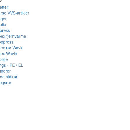
etter
rse VVS-artikler
nger
ofix
press
pex fjernvarme
bopress
pex rør Wavin
pex Wavin
bøjle
ings - PE / EL
indrør
de stålrør
ægsrør