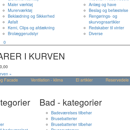
Maler værktøj
Anlæg og have
Murerværktøj
Beslag og befæstelse
Beklædning og Sikkerhed
Rengørings- og
Asfalt
skurvognsartikler
Kemi, Clips og afdækning
Redskaber til vinter
Brolæggerudstyr
Diverse
v
0
ARER I KURVEN
0,00
urven »
og Facade
Ventilation - klima
El artikler
Reservedele
tegorier
Bad - kategorier
Badeværelses tilbehør
Brusebatterier
ier
Brusebatterier tilbehør