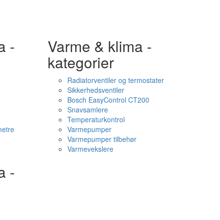
a -
Varme & klima -
kategorier
Radiatorventiler og termostater
Sikkerhedsventiler
Bosch EasyControl CT200
Snavsamlere
Temperaturkontrol
etre
Varmepumper
Varmepumper tilbehør
Varmevekslere
a -