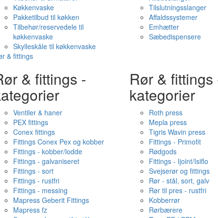
Køkkenvaske
Tilslutningsslanger
Pakketilbud til køkken
Affaldssystemer
Tilbehør/reservedele til
Emhætter
køkkenvaske
Sæbedispensere
Skylleskåle til køkkenvaske
r & fittings
ør & fittings -
Rør & fittings 
ategorier
kategorier
Ventiler & haner
Roth press
PEX fittings
Mepla press
Conex fittings
Tigris Wavin press
Fittings Conex Pex og kobber
Fittings - Primofit
Fittings - kobber/lodde
Rødgods
Fittings - galvaniseret
Fittings - Ijoint/Isiflo
Fittings - sort
Svejserør og fittings
Fittings - rustfri
Rør - stål, sort, galv
Fittings - messing
Rør til pres - rustfri
Mapress Geberit Fittings
Kobberrør
Mapress fz
Rørbærere