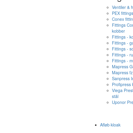
Ventiler & 
PEX fitting
Conex fitti
Fittings C
kobber
Fittings - 
Fittings - g
Fittings - s
Fittings - ru
Fittings - 
Mapress Ge
Mapress fz
Sanpress In
Profipress
Viega Pres
stål
Uponor Pr
Afløb·kloak