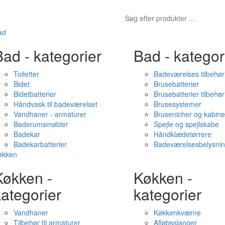
ad
ad - kategorier
Bad - kategor
Toiletter
Badeværelses tilbehør
Bidet
Brusebatterier
Bidetbatterier
Brusebatterier tilbehør
Håndvask til badeværelset
Brusesystemer
Vandhaner - armaturer
Brusenicher og kabine
Baderumsmøbler
Spejle og spejlskabe
Badekar
Håndklædetørrere
Badekarbatterier
Badeværelsesbelysni
økken
Køkken -
Køkken -
ategorier
kategorier
Vandhaner
Køkkenkværne
Tilbehør til armaturer
Afløbsslanger