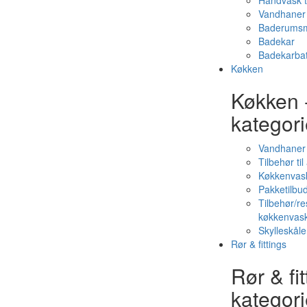
Håndvask t
Vandhaner 
Baderumsm
Badekar
Badekarbat
Køkken
Køkken 
kategori
Vandhaner
Tilbehør ti
Køkkenvas
Pakketilbud
Tilbehør/re
køkkenvas
Skylleskåle
Rør & fittings
Rør & fit
kategori