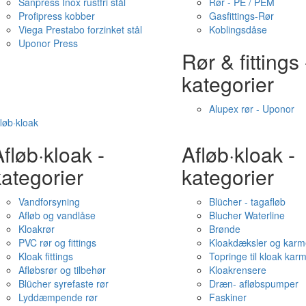
Sanpress Inox rustfri stål
Rør - PE / PEM
Profipress kobber
Gasfittings-Rør
Viega Prestabo forzinket stål
Koblingsdåse
Uponor Press
Rør & fittings 
kategorier
Alupex rør - Uponor
løb·kloak
fløb·kloak -
Afløb·kloak -
ategorier
kategorier
Vandforsyning
Blücher - tagafløb
Afløb og vandlåse
Blucher Waterline
Kloakrør
Brønde
PVC rør og fittings
Kloakdæksler og karm
Kloak fittings
Topringe til kloak kar
Afløbsrør og tilbehør
Kloakrensere
Blücher syrefaste rør
Dræn- afløbspumper
Lyddæmpende rør
Faskiner