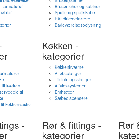
il badeværelset
Brusesystemer
- armaturer
Brusenicher og kabiner
øbler
Spejle og spejlskabe
Håndklædetørrere
terier
Badeværelsesbelysning
-
Køkken -
er
kategorier
Køkkenkværne
l armaturer
Afløbsslanger
ke
Tilslutningsslanger
 til køkken
Affaldssystemer
servedele til
Emhætter
ke
Sæbedispensere
 til køkkenvaske
tings -
Rør & fittings -
Rør &
er
kategorier
kate