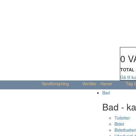
Din kur
0 V
TOTAL
Gå til k
Vandforsyning
Ventiler - Haner
Tag 
Bad
Bad - ka
Toiletter
Bidet
Bidetbatter