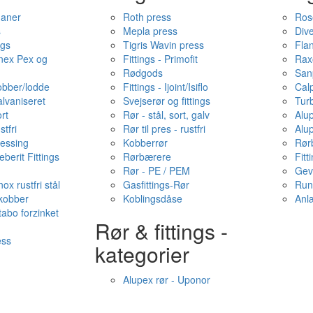
haner
Roth press
Ros
s
Mepla press
Dive
ngs
Tigris Wavin press
Fla
onex Pex og
Fittings - Primofit
Rax
Rødgods
San
kobber/lodde
Fittings - Ijoint/Isiflo
Cal
alvaniseret
Svejserør og fittings
Tur
ort
Rør - stål, sort, galv
Alu
stfri
Rør til pres - rustfri
Alu
messing
Kobberrør
Rør
berit Fittings
Rørbærere
Fitt
Rør - PE / PEM
Gev
ox rustfri stål
Gasfittings-Rør
Run
 kobber
Koblingsdåse
Anl
tabo forzinket
Rør & fittings -
ess
kategorier
Alupex rør - Uponor