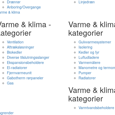
Drænrør
Linjedræn
Anboring/Overgange
arme & klima
Varme & klima -
Varme & klim
ategorier
kategorier
Ventilation
Gulvvarmesystemer
Aftræksløsninger
Isolering
Biokedler
Kedler og fyr
Diverse tilslutningsslanger
Luftudladere
Ekspansionsbeholdere
Varmemålere
El-radiatorer
Manometre og termom
Fjernvarmeunit
Pumper
Gabotherm rørpaneler
Radiatorer
Gas
Varme & klim
kategorier
Varmtvandsbeholdere
agrender