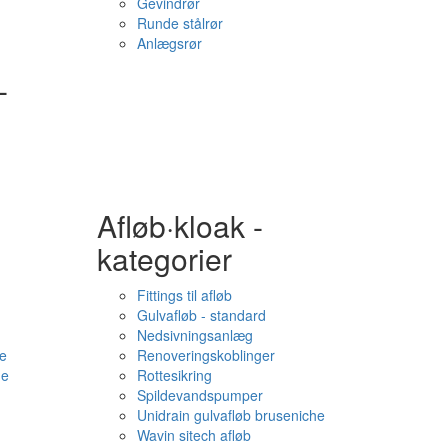
Gevindrør
Runde stålrør
Anlægsrør
-
Afløb·kloak -
kategorier
Fittings til afløb
Gulvafløb - standard
Nedsivningsanlæg
e
Renoveringskoblinger
me
Rottesikring
Spildevandspumper
Unidrain gulvafløb bruseniche
Wavin sitech afløb