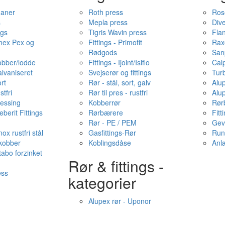
haner
Roth press
Ros
s
Mepla press
Dive
ngs
Tigris Wavin press
Fla
onex Pex og
Fittings - Primofit
Rax
Rødgods
San
kobber/lodde
Fittings - Ijoint/Isiflo
Cal
alvaniseret
Svejserør og fittings
Tur
ort
Rør - stål, sort, galv
Alu
stfri
Rør til pres - rustfri
Alu
messing
Kobberrør
Rør
berit Fittings
Rørbærere
Fitt
Rør - PE / PEM
Gev
ox rustfri stål
Gasfittings-Rør
Run
 kobber
Koblingsdåse
Anl
tabo forzinket
Rør & fittings -
ess
kategorier
Alupex rør - Uponor