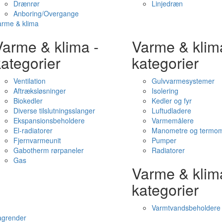
Drænrør
Linjedræn
Anboring/Overgange
arme & klima
Varme & klima -
Varme & klim
ategorier
kategorier
Ventilation
Gulvvarmesystemer
Aftræksløsninger
Isolering
Biokedler
Kedler og fyr
Diverse tilslutningsslanger
Luftudladere
Ekspansionsbeholdere
Varmemålere
El-radiatorer
Manometre og termom
Fjernvarmeunit
Pumper
Gabotherm rørpaneler
Radiatorer
Gas
Varme & klim
kategorier
Varmtvandsbeholdere
agrender