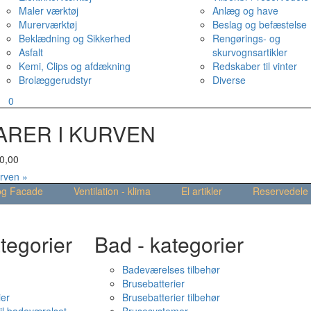
Maler værktøj
Anlæg og have
Murerværktøj
Beslag og befæstelse
Beklædning og Sikkerhed
Rengørings- og
Asfalt
skurvognsartikler
Kemi, Clips og afdækning
Redskaber til vinter
Brolæggerudstyr
Diverse
v
0
ARER I KURVEN
0,00
urven »
og Facade
Ventilation - klima
El artikler
Reservedele
tegorier
Bad - kategorier
Badeværelses tilbehør
Brusebatterier
ier
Brusebatterier tilbehør