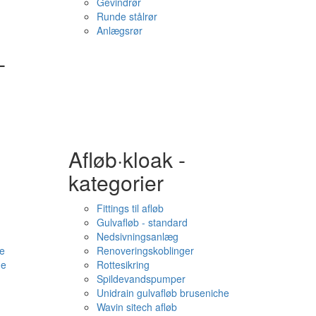
Gevindrør
Runde stålrør
Anlægsrør
-
Afløb·kloak -
kategorier
Fittings til afløb
Gulvafløb - standard
Nedsivningsanlæg
e
Renoveringskoblinger
me
Rottesikring
Spildevandspumper
Unidrain gulvafløb bruseniche
Wavin sitech afløb