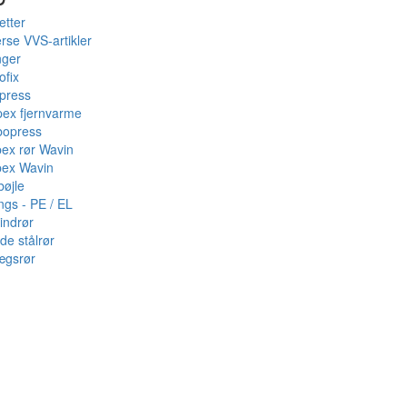
etter
rse VVS-artikler
nger
ofix
press
pex fjernvarme
bopress
pex rør Wavin
pex Wavin
bøjle
ings - PE / EL
indrør
de stålrør
ægsrør