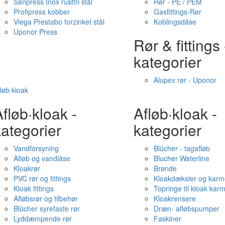
Sanpress Inox rustfri stål
Rør - PE / PEM
Profipress kobber
Gasfittings-Rør
Viega Prestabo forzinket stål
Koblingsdåse
Uponor Press
Rør & fittings 
kategorier
Alupex rør - Uponor
løb·kloak
fløb·kloak -
Afløb·kloak -
ategorier
kategorier
Vandforsyning
Blücher - tagafløb
Afløb og vandlåse
Blucher Waterline
Kloakrør
Brønde
PVC rør og fittings
Kloakdæksler og karm
Kloak fittings
Topringe til kloak kar
Afløbsrør og tilbehør
Kloakrensere
Blücher syrefaste rør
Dræn- afløbspumper
Lyddæmpende rør
Faskiner