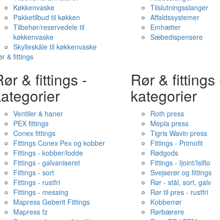
Køkkenvaske
Tilslutningsslanger
Pakketilbud til køkken
Affaldssystemer
Tilbehør/reservedele til
Emhætter
køkkenvaske
Sæbedispensere
Skylleskåle til køkkenvaske
r & fittings
ør & fittings -
Rør & fittings 
ategorier
kategorier
Ventiler & haner
Roth press
PEX fittings
Mepla press
Conex fittings
Tigris Wavin press
Fittings Conex Pex og kobber
Fittings - Primofit
Fittings - kobber/lodde
Rødgods
Fittings - galvaniseret
Fittings - Ijoint/Isiflo
Fittings - sort
Svejserør og fittings
Fittings - rustfri
Rør - stål, sort, galv
Fittings - messing
Rør til pres - rustfri
Mapress Geberit Fittings
Kobberrør
Mapress fz
Rørbærere