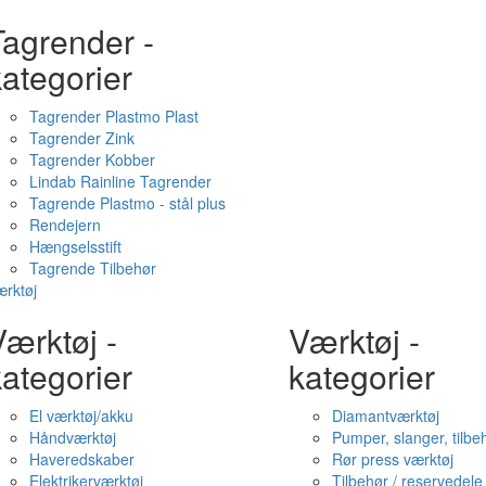
Tagrender -
ategorier
Tagrender Plastmo Plast
Tagrender Zink
Tagrender Kobber
Lindab Rainline Tagrender
Tagrende Plastmo - stål plus
Rendejern
Hængselsstift
Tagrende Tilbehør
rktøj
ærktøj -
Værktøj -
ategorier
kategorier
El værktøj/akku
Diamantværktøj
Håndværktøj
Pumper, slanger, tilbe
Haveredskaber
Rør press værktøj
Elektrikerværktøj
Tilbehør / reservedele