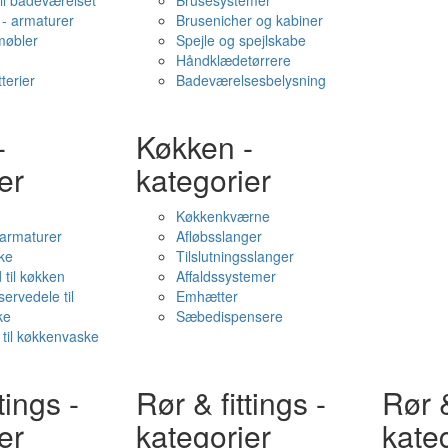
il badeværelset
Brusesystemer
- armaturer
Brusenicher og kabiner
øbler
Spejle og spejlskabe
Håndklædetørrere
terier
Badeværelsesbelysning
-
Køkken -
er
kategorier
Køkkenkværne
l armaturer
Afløbsslanger
ke
Tilslutningsslanger
 til køkken
Affaldssystemer
servedele til
Emhætter
ke
Sæbedispensere
 til køkkenvaske
tings -
Rør & fittings -
Rør &
er
kategorier
kate