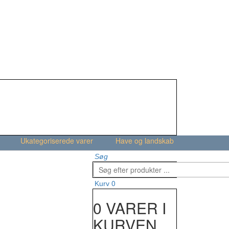
Ukategoriserede varer
Have og landskab
Søg
0
Kurv
0 VARER I
KURVEN