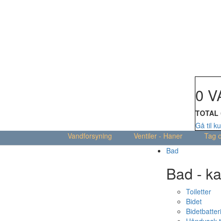
Din kur
0 V
TOTAL
Gå til k
Vandforsyning
Ventiler - Haner
Tag 
Bad
Bad - ka
Toiletter
Bidet
Bidetbatter