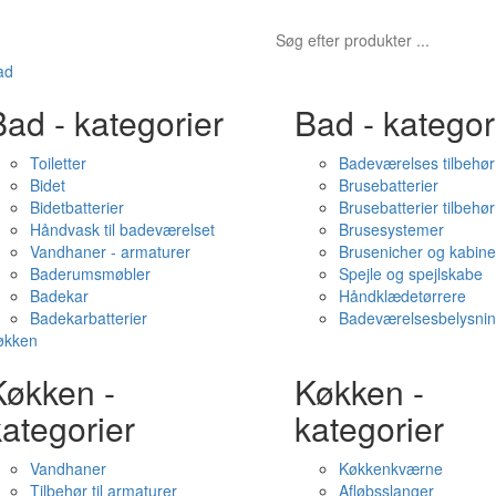
ad
ad - kategorier
Bad - kategor
Toiletter
Badeværelses tilbehør
Bidet
Brusebatterier
Bidetbatterier
Brusebatterier tilbehør
Håndvask til badeværelset
Brusesystemer
Vandhaner - armaturer
Brusenicher og kabine
Baderumsmøbler
Spejle og spejlskabe
Badekar
Håndklædetørrere
Badekarbatterier
Badeværelsesbelysni
økken
Køkken -
Køkken -
ategorier
kategorier
Vandhaner
Køkkenkværne
Tilbehør til armaturer
Afløbsslanger