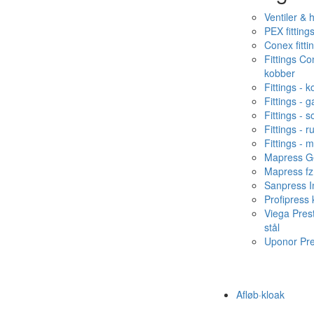
Ventiler & 
PEX fitting
Conex fitti
Fittings C
kobber
Fittings - 
Fittings - g
Fittings - s
Fittings - ru
Fittings - 
Mapress Ge
Mapress fz
Sanpress In
Profipress
Viega Pres
stål
Uponor Pr
Afløb·kloak