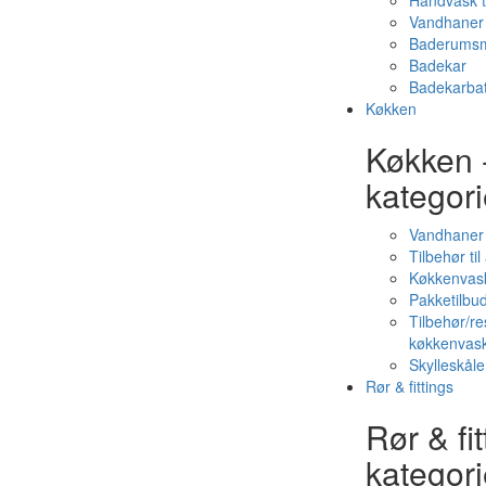
Håndvask t
Vandhaner 
Baderumsm
Badekar
Badekarbat
Køkken
Køkken 
kategori
Vandhaner
Tilbehør ti
Køkkenvas
Pakketilbud
Tilbehør/re
køkkenvas
Skylleskåle
Rør & fittings
Rør & fit
kategori