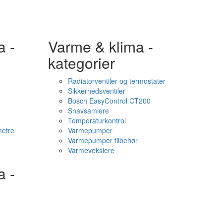
a -
Varme & klima -
kategorier
Radiatorventiler og termostater
Sikkerhedsventiler
Bosch EasyControl CT200
Snavsamlere
Temperaturkontrol
etre
Varmepumper
Varmepumper tilbehør
Varmevekslere
a -