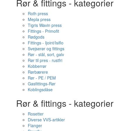
Rør & fittings - kategorier
Roth press
Mepla press
Tigris Wavin press
Fittings - Primofit
Rødgods
Fittings - Ijoint/Isiflo
Svejserør og fittings
Rør - stål, sort, galv
Rør til pres - rustfri
Kobberrør
Rørbærere
Rør - PE / PEM
Gasfittings-Rør
Koblingsdåse
Rør & fittings - kategorier
Rosetter
Diverse VVS-artikler
Flanger