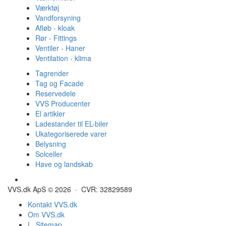
Værktøj
Vandforsyning
Afløb - kloak
Rør - Fittings
Ventiler - Haner
Ventilation - klima
Tagrender
Tag og Facade
Reservedele
VVS Producenter
El artikler
Ladestander til EL-biler
Ukategoriserede varer
Belysning
Solceller
Have og landskab
Gulvvarme - Megatherm
VVS.dk ApS © 2026 · CVR: 32829589
Kontakt VVS.dk
Om VVS.dk
|
Sitemap