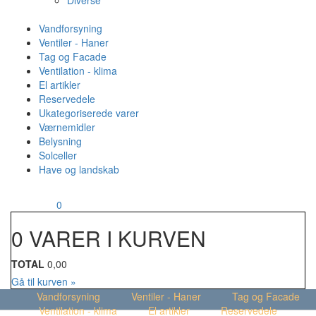
Diverse
Vandforsyning
Ventiler - Haner
Tag og Facade
Ventilation - klima
El artikler
Reservedele
Ukategoriserede varer
Værnemidler
Belysning
Solceller
Have og landskab
MENU
Din kurv
0
0 VARER I KURVEN
TOTAL
0,00
Gå til kurven »
Vandforsyning
Ventiler - Haner
Tag og Facade
Ventilation - klima
El artikler
Reservedele