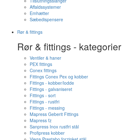
Tilslutningsslanger
Affaldssystemer
Emhætter
Sæbedispensere
Rør & fittings
Rør & fittings - kategorier
Ventiler & haner
PEX fittings
Conex fittings
Fittings Conex Pex og kobber
Fittings - kobber/lodde
Fittings - galvaniseret
Fittings - sort
Fittings - rustfri
Fittings - messing
Mapress Geberit Fittings
Mapress fz
Sanpress Inox rustfri stål
Profipress kobber
Viega Prestabo forzinket stål