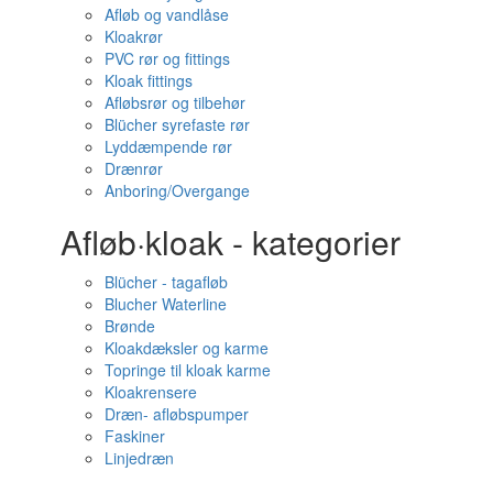
Afløb og vandlåse
Kloakrør
PVC rør og fittings
Kloak fittings
Afløbsrør og tilbehør
Blücher syrefaste rør
Lyddæmpende rør
Drænrør
Anboring/Overgange
Afløb·kloak - kategorier
Blücher - tagafløb
Blucher Waterline
Brønde
Kloakdæksler og karme
Topringe til kloak karme
Kloakrensere
Dræn- afløbspumper
Faskiner
Linjedræn