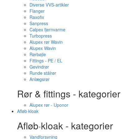
Diverse VVS-artikler
Flanger
Raxofix
Sanpress
Calpex fjernvarme
Turbopress
Alupex rør Wavin
Alupex Wavin
Rørbøjle
Fittings - PE / EL
Gevindrør
Runde stålrør
Anlægsrør
Rør & fittings - kategorier
Alupex rør - Uponor
Afløb·kloak
Afløb·kloak - kategorier
Vandforsyning