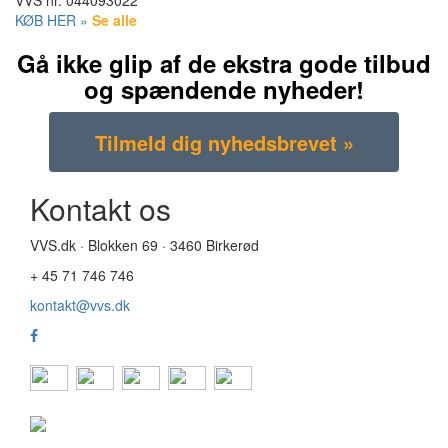
VVS nr.
044093022
KØB HER »
Se alle
Gå ikke glip af de ekstra gode tilbud
og spændende nyheder!
Kontakt os
VVS.dk · Blokken 69 · 3460 Birkerød
+ 45 71 746 746
kontakt@vvs.dk