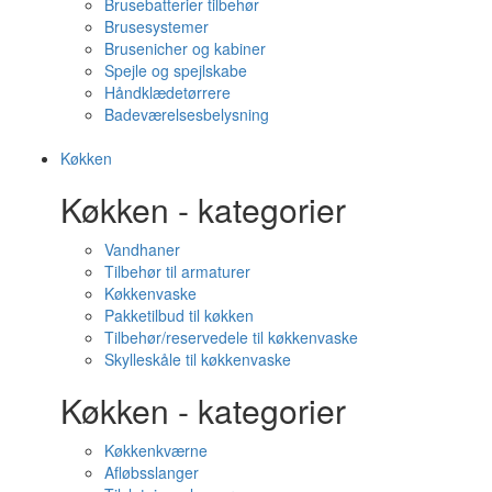
Brusebatterier tilbehør
Brusesystemer
Brusenicher og kabiner
Spejle og spejlskabe
Håndklædetørrere
Badeværelsesbelysning
Køkken
Køkken - kategorier
Vandhaner
Tilbehør til armaturer
Køkkenvaske
Pakketilbud til køkken
Tilbehør/reservedele til køkkenvaske
Skylleskåle til køkkenvaske
Køkken - kategorier
Køkkenkværne
Afløbsslanger