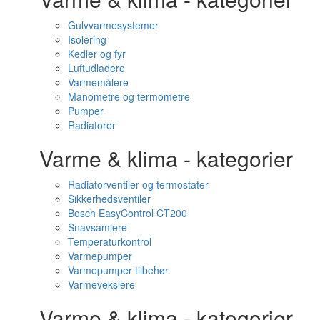
Gulvvarmesystemer
Isolering
Kedler og fyr
Luftudladere
Varmemålere
Manometre og termometre
Pumper
Radiatorer
Varme & klima - kategorier
Radiatorventiler og termostater
Sikkerhedsventiler
Bosch EasyControl CT200
Snavsamlere
Temperaturkontrol
Varmepumper
Varmepumper tilbehør
Varmevekslere
Varme & klima - kategorier