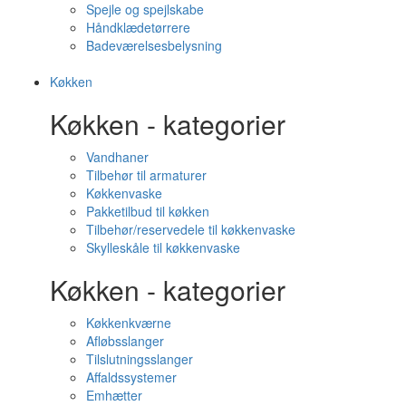
Spejle og spejlskabe
Håndklædetørrere
Badeværelsesbelysning
Køkken
Køkken - kategorier
Vandhaner
Tilbehør til armaturer
Køkkenvaske
Pakketilbud til køkken
Tilbehør/reservedele til køkkenvaske
Skylleskåle til køkkenvaske
Køkken - kategorier
Køkkenkværne
Afløbsslanger
Tilslutningsslanger
Affaldssystemer
Emhætter