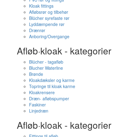
Kloak fittings
Afløbsrør og tilbehør
Blücher syrefaste rør
Lyddæmpende rør
Drænrør
Anboring/Overgange
Afløb·kloak - kategorier
Blücher - tagafløb
Blucher Waterline
Brønde
Kloakdæksler og karme
Topringe til kloak karme
Kloakrensere
Dræn- afløbspumper
Faskiner
Linjedræn
Afløb·kloak - kategorier
Fittings til afløb