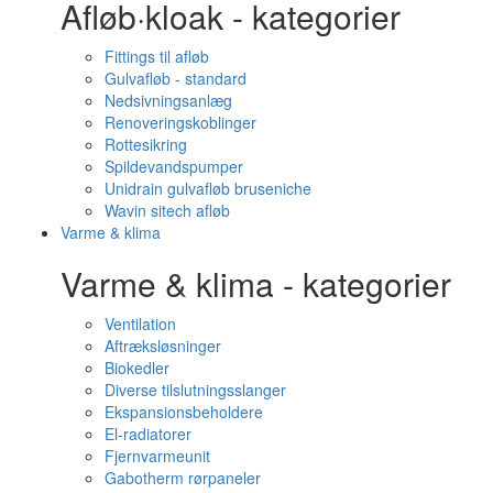
Afløb·kloak - kategorier
Fittings til afløb
Gulvafløb - standard
Nedsivningsanlæg
Renoveringskoblinger
Rottesikring
Spildevandspumper
Unidrain gulvafløb bruseniche
Wavin sitech afløb
Varme & klima
Varme & klima - kategorier
Ventilation
Aftræksløsninger
Biokedler
Diverse tilslutningsslanger
Ekspansionsbeholdere
El-radiatorer
Fjernvarmeunit
Gabotherm rørpaneler