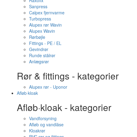
Raxofix
Sanpress
Calpex fjernvarme
Turbopress
Alupex rør Wavin
Alupex Wavin
Rørbøjle
Fittings - PE / EL
Gevindrør
Runde stålrør
Anlægsrør
Rør & fittings - kategorier
Alupex rør - Uponor
Afløb·kloak
Afløb·kloak - kategorier
Vandforsyning
Afløb og vandlåse
Kloakrør
PVC rør og fittings