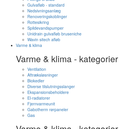
Gulvafløb - standard
Nedsivningsanlæg
Renoveringskoblinger
Rottesikring
Spildevandspumper
Unidrain gulvafløb bruseniche
Wavin sitech afløb
Varme & klima
Varme & klima - kategorier
Ventilation
Aftræksløsninger
Biokedler
Diverse tilslutningsslanger
Ekspansionsbeholdere
El-radiatorer
Fjernvarmeunit
Gabotherm rørpaneler
Gas
Varme & klima - kategorier