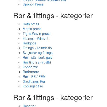
Uponor Press
Rør & fittings - kategorier
Roth press
Mepla press
Tigris Wavin press
Fittings - Primofit
Rødgods
Fittings - Ijoint/Isiflo
Svejserør og fittings
Rør - stål, sort, galv
Rør til pres - rustfri
Kobberrør
Rørbærere
Rør - PE / PEM
Gasfittings-Rør
Koblingsdåse
Rør & fittings - kategorier
Rosetter