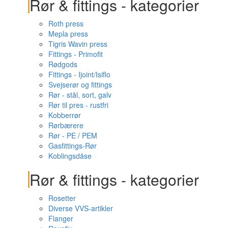
Rør & fittings - kategorier
Roth press
Mepla press
Tigris Wavin press
Fittings - Primofit
Rødgods
Fittings - Ijoint/Isiflo
Svejserør og fittings
Rør - stål, sort, galv
Rør til pres - rustfri
Kobberrør
Rørbærere
Rør - PE / PEM
Gasfittings-Rør
Koblingsdåse
Rør & fittings - kategorier
Rosetter
Diverse VVS-artikler
Flanger