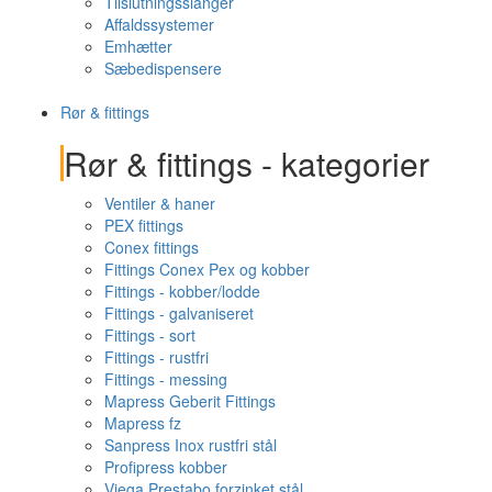
Tilslutningsslanger
Affaldssystemer
Emhætter
Sæbedispensere
Rør & fittings
Rør & fittings - kategorier
Ventiler & haner
PEX fittings
Conex fittings
Fittings Conex Pex og kobber
Fittings - kobber/lodde
Fittings - galvaniseret
Fittings - sort
Fittings - rustfri
Fittings - messing
Mapress Geberit Fittings
Mapress fz
Sanpress Inox rustfri stål
Profipress kobber
Viega Prestabo forzinket stål