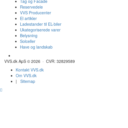
Tag og Facade
Reservedele
VVS Producenter
El artikler
Ladestander til EL-biler
Ukategoriserede varer
Belysning
Solceller
Have og landskab
Gulvvarme - Megatherm
VVS.dk ApS © 2026 · CVR: 32829589
Kontakt VVS.dk
Om VVS.dk
|
Sitemap