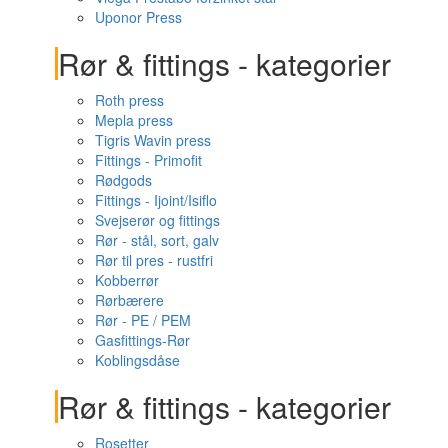
Uponor Press
Rør & fittings - kategorier
Roth press
Mepla press
Tigris Wavin press
Fittings - Primofit
Rødgods
Fittings - Ijoint/Isiflo
Svejserør og fittings
Rør - stål, sort, galv
Rør til pres - rustfri
Kobberrør
Rørbærere
Rør - PE / PEM
Gasfittings-Rør
Koblingsdåse
Rør & fittings - kategorier
Rosetter