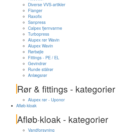
Diverse VVS-artikler
Flanger
Raxofix
Sanpress
Calpex fjernvarme
Turbopress
Alupex rør Wavin
Alupex Wavin
Rørbøjle
Fittings - PE / EL
Gevindrør
Runde stålrør
Anlægsrør
Rør & fittings - kategorier
Alupex rør - Uponor
Afløb·kloak
Afløb·kloak - kategorier
Vandforsyning