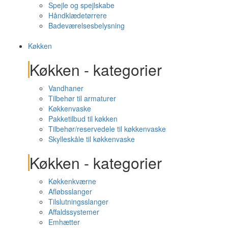
Spejle og spejlskabe
Håndklædetørrere
Badeværelsesbelysning
Køkken
Køkken - kategorier
Vandhaner
Tilbehør til armaturer
Køkkenvaske
Pakketilbud til køkken
Tilbehør/reservedele til køkkenvaske
Skylleskåle til køkkenvaske
Køkken - kategorier
Køkkenkværne
Afløbsslanger
Tilslutningsslanger
Affaldssystemer
Emhætter