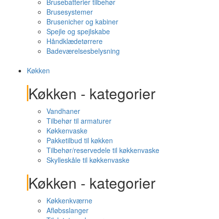
Brusebatterier tilbehør
Brusesystemer
Brusenicher og kabiner
Spejle og spejlskabe
Håndklædetørrere
Badeværelsesbelysning
Køkken
Køkken - kategorier
Vandhaner
Tilbehør til armaturer
Køkkenvaske
Pakketilbud til køkken
Tilbehør/reservedele til køkkenvaske
Skylleskåle til køkkenvaske
Køkken - kategorier
Køkkenkværne
Afløbsslanger