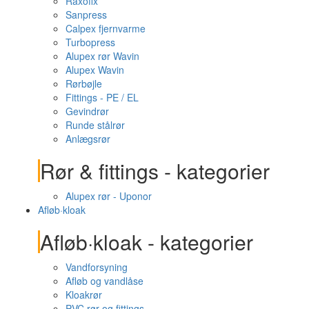
Raxofix
Sanpress
Calpex fjernvarme
Turbopress
Alupex rør Wavin
Alupex Wavin
Rørbøjle
Fittings - PE / EL
Gevindrør
Runde stålrør
Anlægsrør
Rør & fittings - kategorier
Alupex rør - Uponor
Afløb·kloak
Afløb·kloak - kategorier
Vandforsyning
Afløb og vandlåse
Kloakrør
PVC rør og fittings