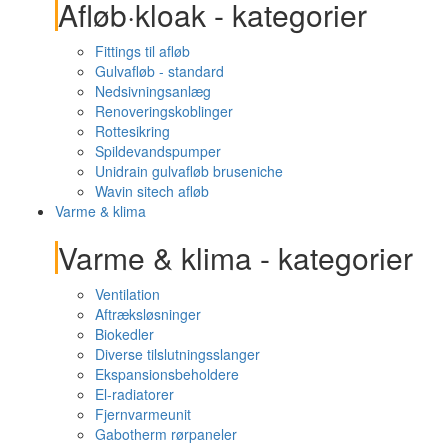
Afløb·kloak - kategorier
Fittings til afløb
Gulvafløb - standard
Nedsivningsanlæg
Renoveringskoblinger
Rottesikring
Spildevandspumper
Unidrain gulvafløb bruseniche
Wavin sitech afløb
Varme & klima
Varme & klima - kategorier
Ventilation
Aftræksløsninger
Biokedler
Diverse tilslutningsslanger
Ekspansionsbeholdere
El-radiatorer
Fjernvarmeunit
Gabotherm rørpaneler