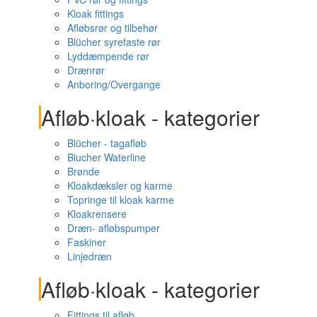
Kloak fittings
Afløbsrør og tilbehør
Blücher syrefaste rør
Lyddæmpende rør
Drænrør
Anboring/Overgange
Afløb·kloak - kategorier
Blücher - tagafløb
Blucher Waterline
Brønde
Kloakdæksler og karme
Topringe til kloak karme
Kloakrensere
Dræn- afløbspumper
Faskiner
Linjedræn
Afløb·kloak - kategorier
Fittings til afløb