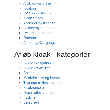
Afløb og vandlåse
Kloakrør
PVC rør og fittings
Kloak fittings
Afløbsrør og tilbehør
Blücher syrefaste rør
Lyddæmpende rør
Drænrør
Anboring/Overgange
Afløb·kloak - kategorier
Blücher - tagafløb
Blucher Waterline
Brønde
Kloakdæksler og karme
Topringe til kloak karme
Kloakrensere
Dræn- afløbspumper
Faskiner
Linjedræn