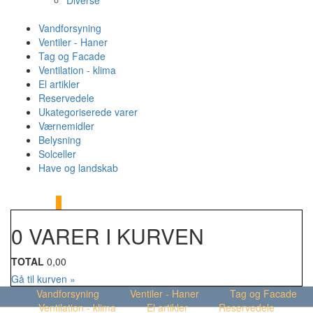
Diverse
Vandforsyning
Ventiler - Haner
Tag og Facade
Ventilation - klima
El artikler
Reservedele
Ukategoriserede varer
Værnemidler
Belysning
Solceller
Have og landskab
MENU
Din kurv
0
0 VARER I KURVEN
TOTAL
0,00
Gå til kurven »
Vandforsyning
Ventiler - Haner
Tag og Facade
Ventilation - klima
El artikler
Reservedele