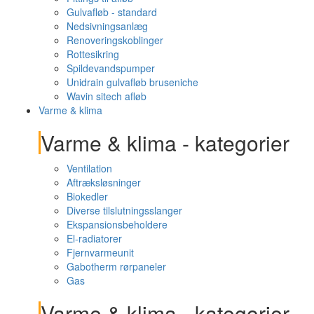
Gulvafløb - standard
Nedsivningsanlæg
Renoveringskoblinger
Rottesikring
Spildevandspumper
Unidrain gulvafløb bruseniche
Wavin sitech afløb
Varme & klima
Varme & klima - kategorier
Ventilation
Aftræksløsninger
Biokedler
Diverse tilslutningsslanger
Ekspansionsbeholdere
El-radiatorer
Fjernvarmeunit
Gabotherm rørpaneler
Gas
Varme & klima - kategorier