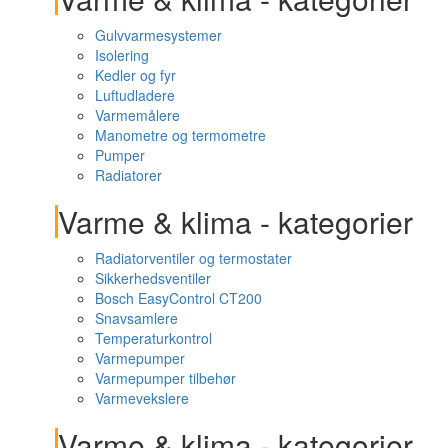
Gulvvarmesystemer
Isolering
Kedler og fyr
Luftudladere
Varmemålere
Manometre og termometre
Pumper
Radiatorer
Varme & klima - kategorier
Radiatorventiler og termostater
Sikkerhedsventiler
Bosch EasyControl CT200
Snavsamlere
Temperaturkontrol
Varmepumper
Varmepumper tilbehør
Varmevekslere
Varme & klima - kategorier